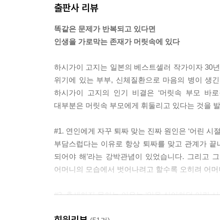
출판사 리뷰
저는 C의 발병에 ‘일은 괴로운 것’이라는 아버지의
똑같은 문제가 반복되고 있다면
모습을 어떻게 해석하느냐에 따라 뇌의 반응은 달
인생을 가로막는 존재가 머릿속에 있다
못한다고 단정 지었던 C. (중략) 문제회피형에서 
초점을 맞추고 있기 때문에 ‘노력하는 상태’를 계속
하시가이 고지는 일본의 베스트셀러 작가이자 30년
---「다섯 가지 사례로 배우는 ‘머릿속 부모’ 찾기
위기에 있는 부부, 신체질환으로 마음의 병이 생
하시가이 고지의 인기 비결은 ‘머릿속 부모 바
“당신이 생각하는 이상적인 부모를 선술집 메뉴에 
대부분은 머릿속 부모에게 휘둘리고 있다는 것을 발
니다. 자신의 어머니를 ‘미니샐러드’에 빗댄 후, 
수업 때를 기억해냈습니다. 친구의 세련되고 멋진 어
#1. 연인에게 자꾸 퇴짜 맞는 진짜 원인은 ‘어린 시
기억난 것입니다. 그는 ‘가꾸지 않는 여성에게는 가
부담스럽다는 이유로 항상 퇴짜를 맞고 관계가 끝나
---「우리는 머릿속 부모의 감정을 안고 살아간다
되어야 해’라는 강박관념이 있었습니다. 그리고 
어머니의 모습에서 벗어나려고 할수록 오히려 어머
어린아이에게 부모는 ‘절대 거스를 수 없는 존재’
예컨대 “남을 험담하면 안 돼”라고 가르치면서 시어
#2. 출세하지 못하는 이유는 ‘일을 싫어하던 어린 
고 금연 중에 가족들 몰래 담배를 피운 아버지를 
집에 돌아오면 언제나 직장에 대해 불평하던 아버지.
없었겠네” 하고 받아들이는 방식이 바뀌기도 합니다
회원리뷰