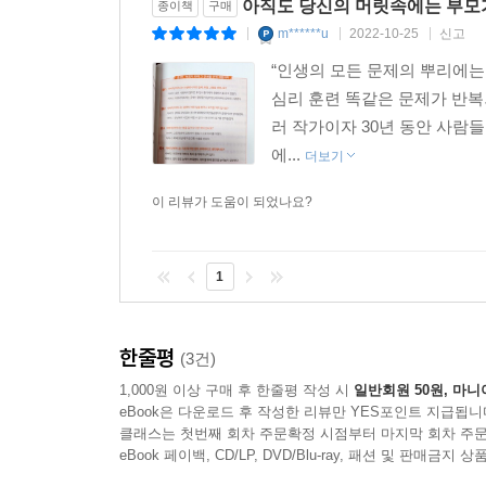
아직도 당신의 머릿속에는 부모
종이책
구매
부모로부터의 진정한 독립은 결국 몸뿐만 아니라 
m******u
2022-10-25
신고
|
|
|
보인다면 당신은 여전히 부모에게서 독립하지 못했을 
“인생의 모든 문제의 뿌리에는
무력감에 짓눌린 사람도 혼자서 쉽게 할 수 있는 심
심리 훈련 똑같은 문제가 반
러 작가이자 30년 동안 사람
에...
더보기
이 리뷰가 도움이 되었나요?
1
한줄평
(3건)
1,000원 이상 구매 후 한줄평 작성 시
일반회원 50원, 마니
eBook은 다운로드 후 작성한 리뷰만 YES포인트 지급됩니
클래스는 첫번째 회차 주문확정 시점부터 마지막 회차 주문
eBook 페이백, CD/LP, DVD/Blu-ray, 패션 및 판매금