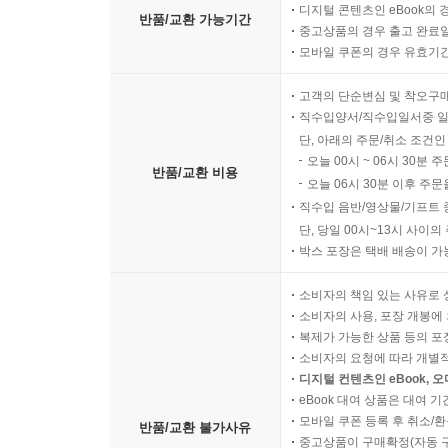
디지털 콘텐츠인 eBook의 
반품/교환 가능기간
중고상품의 경우 출고 완료일
모바일 쿠폰의 경우 유효기간(
고객의 단순변심 및 착오구
직수입양서/직수입일서중 일
단, 아래의 주문/취소 조건인
오늘 00시 ~ 06시 30분 
반품/교환 비용
오늘 06시 30분 이후 주문
직수입 음반/영상물/기프트 
단, 당일 00시~13시 사이
박스 포장은 택배 배송이 가
소비자의 책임 있는 사유로 
소비자의 사용, 포장 개봉에 
복제가 가능한 상품 등의 포장을 
소비자의 요청에 따라 개별
디지털 컨텐츠인 eBook, 
eBook 대여 상품은 대여 기
모바일 쿠폰 등록 후 취소/환
반품/교환 불가사유
중고상품이 구매확정(자동 