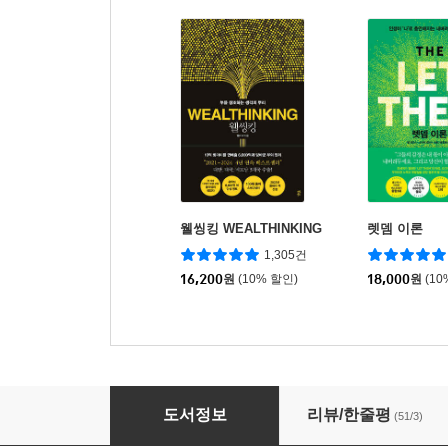
웰씽킹 WEALTHINKING
렛뎀 이론
1,305건
16,200
원
(10% 할인)
18,000
원
(10
아직도 당신의 머릿속에는 부모가 산다
도서정보
리뷰/한줄평
(51/3)