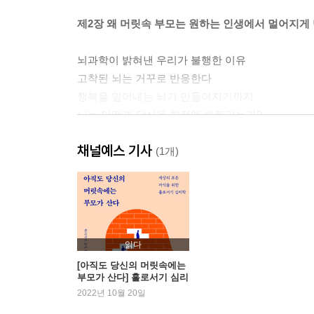
제2장 왜 머릿속 부모는 원하는 인생에서 멀어지게
뇌과학이 밝혀낸 우리가 불행한 이유
고착된 뇌는 거꾸로 반응한다
행복을 밀어내는 뇌가 만들어지기까지
뇌는 어떻게 당신을 함정에 빠트리는가?
고착된 뇌를 되돌리는 단 하나의 원칙
채널예스 기사
(1개)
제3장 언제부터 머릿속 부모에게 휘둘렸을까?
어린 시절의 기억과 뇌의 상관관계
다섯 가지 사례로 배우는 ‘머릿속 부모’ 찾기
읽다
제4장 나보다 머릿속 부모의 감정부터 밝혀라
[아직도 당신의 머릿속에는
부모가 산다] 홀로서기 심리
학
2022년 10월 20일
우리는 머릿속 부모의 감정을 안고 살아간다