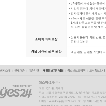
LP상품의 재생 불량 원인이 기
시간의 경과에 의해 재판매가
전자상거래 등에서의 소비자
eBook 세트 상품은 일괄 
1개의 상품으로 취급 및 판매
우, 세트 상품 전부 및 세트
상품의 불량에 의한 반품, 교
소비자 피해보상
준하여 처리됨
환불 지연에 따른 배상
대금 환불 및 환불 지연에 
회사소개
인재채용
이용약관
개인정보처리방침
청소년보호정책
도서홍보안내
대표 : 김석환, 최세라
주소 : 서울시 영등포구 은행로 11, 5층~6층(여의도동,일신
사업자등록번호 : 229-81-37000 통신판매업신고 : 제 200
이메일 : yes24help@yes24.com 호스팅 서비스사업자 :
Copyright ⓒ YES24 Corp. All Rights Reserved.