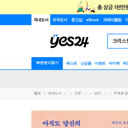
국내도서
외국도서
중고샵
eBook
크레마클럽
C
빠른분야찾기
베스트
신상품
이벤트
바이백
매
웰컴
국내도서
인문
심리
주제로 읽는