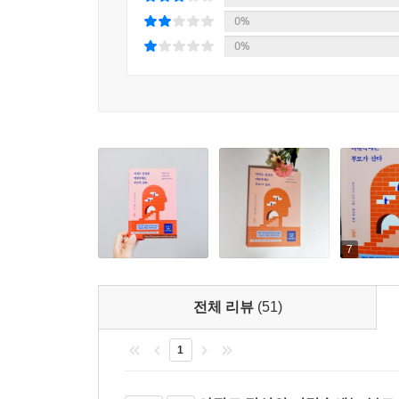
음으로 이어졌습니다.
잡초는 다 잘라내도 뿌리가 남아 있으면 금방 다시 
0%
있기 때문에 힘으로 한 번에 뽑아버리려고 하면 
---「죽기 전을 상상하는 힘」중에서
0%
둔해지기 때문에 한두 번 듣는 강의로는 효과가 없
아는 것만으로는 근본적인 문제를 해결하지 못하고 
#1. 상상을 통해 부모와 결판을 지어라
병원을 그만두고 ‘의사가 된 이유’를 찾고자 노
비교해서 스트레스에 시달리고 있었죠. 그래서 어린
몰라도 저는 제가 하고 싶은 걸 할 거예요!”라고 
표정을 되찾았습니다.
7
#2. 성공하는 방법을 믿고 목표를 명확하게 말하기
배운 대로 실천해도 생각이 현실화되지 않는 사람이
전체 리뷰
(51)
못하기 때문입니다. 그래서 저는 콧김 대화 같은 터
시킵니다. 바보 같아 보이는 일을 다른 사람 앞
1
현실을 만들게 됩니다.