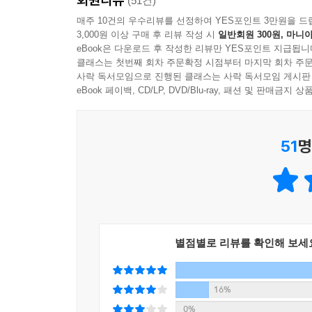
불안에 시달린 나머지 연이은 스트레스로 각종 신체
(51건)
---「역할극으로 대신하는 머릿속 부모의 감정 경
매주 10건의 우수리뷰를 선정하여 YES포인트 3만원을 드
3,000원 이상 구매 후 리뷰 작성 시
일반회원 300원, 마니아
#3. 그를 의사로 만든 결정적인 말, ‘너도 의사가 될 
이렇게 인생 관점으로 자신이 겪은 일들을 돌아보는
eBook은 다운로드 후 작성한 리뷰만 YES포인트 지급됩니
T의 할아버지, 아버지, 형제 대부분은 도쿄대학교 출
에서 벗어나 부모의 내면을 향함으로써 부모의 시
클래스는 첫번째 회차 주문확정 시점부터 마지막 회차 주문
그리고 실제로 성인이 되고 의사생활을 하게 됐는
사락 독서모임으로 진행된 클래스는 사락 독서모임 게시판
부모가 부정적인 감정에서 벗어날 수 있는지 생각해
시절부터 인생에 관한 선택지가 없었던 결과, 성인
eBook 페이백, CD/LP, DVD/Blu-ray, 패션 및 판매금
---「삶의 이유를 찾는 새로운 질문」중에서
고착된 뇌는 거꾸로 반응한다!
상상하는 힘은 머릿속 부모에게서 졸업할 때도 도움
51
명
어린 시절의 기억이 만들어낸 ‘행복을 밀어내는 뇌’
자’라고 강하게 되뇌어도 부정적인 감정이 사라지지 
모가 원하는 대로 살던 과거’를 고치고 나서야 겨우
뇌는 과거에 느낀 부정적 감정을 온전히 기억한다
니다.
없어도 머릿속 부모에게 휘둘리는 근본적인 이유다.
---「부모와 닮을 수는 있어도 같을 수 없다」중에
그 결과 똑같은 문제가 반복된다면 오히려 문제에 매
높다. 뇌의 상흔을 발견하는 것이야말로 모든 치유의
이번에는 곧 수명이 다할 듯한 수십 년 후의 미래
별점별로 리뷰를 확인해 보세
상상하고 그곳에서 과거를 돌이켜봅니다. 죽음 직
몸도 마음도 완전한 홀로서기를 꿈꾼다면
을 통해 ‘더 많은 사람의 고통을 덜어주세요’ 또는 
머릿속 부모에게서 독립하는 법
16%
생을 살 수 있을까?’ ‘주위 사람들이 나를 어떻게 
0%