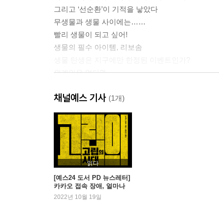
그리고 ‘선순환’이 기적을 낳았다
무생물과 생물 사이에는……
빨리 생물이 되고 싶어!
생물의 필수 아이템, 리보솜
생물 탄생은 지구에만 한정된 이벤트인가?
외계인은 없다?!
‘기적의 별’이 가진 매력
채널예스 기사
지구가 가진 아름다움의 비밀
(1개)
제2장 생물은 도대체 왜 멸종하는가?
‘변화와 선택’
DNA와 RNA, 비슷한 것들이 존재하는 이유
읽다
메이저 체인지에서 마이너 체인지의 시대로
[예스24 도서 PD 뉴스레터]
카카오 접속 장애, 얼마나
최후의 메이저 체인지 그 첫 번째, 진핵세포의 출현
불편하셨나요? - 『고립의
2022년 10월 19일
최후의 메이저 체인지 그 두 번째, 다세포생물의 출
시대』 외
‘독점’에서 ‘공존’으로, 그리고 ‘양’에서 ‘질’로