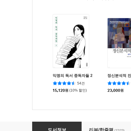
익명의 독서 중독자들 2
정신분석적 
54건
15,120
원
(10% 할인)
23,000
원
생물은 왜 죽는가
도서정보
리뷰/한줄평
(27/23)