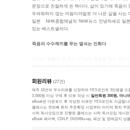
---「제4장 인간은 도대체 어떻게 죽는가?」중에서
문장으로 친절하게 쓴 책이다. 삶이 있기에 죽음이 있
두려워하지 않는 마음이야말로 더 나은 삶을 사는 데
사람을 진정한 의미에서 이해한 인간이 만든 AI는 인
일본 NHK종합채널의 ‘NHK뉴스 안녕하세요 일본!
우리보다도 인간을 더 잘 이해할 수 있을지도 모릅니다
있는 베스트셀러다.
쩌면 AI는 스스로를 죽일(파괴할)지도 모릅니다. 
죽음의 수수께끼를 푸는 열쇠는 진화다
---「제5장 생물은 도대체 왜 죽는가?」중에서
저자는 ‘생물은 왜 죽는가?’라는 질문을 푸는 열쇠가
걸려 태어난 단 하나의 세포가 모든 생물의 시
미토콘드리아나 엽록체와 공생하는 ‘진핵세포’로 변화
회원리뷰
새로운 생물이 탄생하는 과정에서 ‘선택과 변화’를 
(27건)
선택하면서 유전자 돌연변이가 생겨남으로써 진화가
매주 10건의 우수리뷰를 선정하여 YES포인트 3만원을 드
3,000원 이상 구매 후 리뷰 작성 시
일반회원 300원, 마니아
생물 시스템의 일부다.
eBook은 다운로드 후 작성한 리뷰만 YES포인트 지급됩니
클래스는 첫번째 회차 주문확정 시점부터 마지막 회차 주문
‘죽음’이 생겨난 이유
사락 독서모임으로 진행된 클래스는 사락 독서모임 게시판
eBook 페이백, CD/LP, DVD/Blu-ray, 패션 및 판매금
저자는 생물이 죽어야 하는 이유로 크게 두 가지