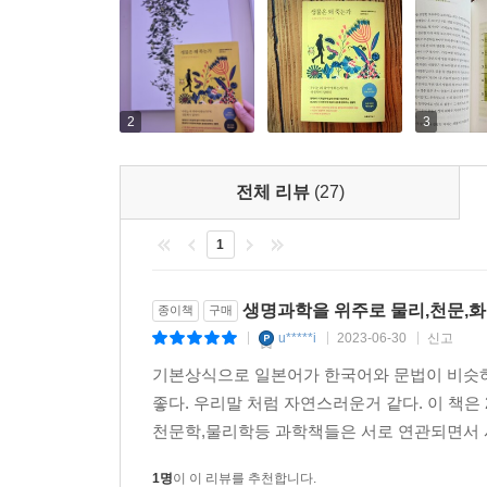
저자에 따르면 생물의 죽음에는 크게 두 가지 방식이
더 큰 규모의 사례는 공룡이 멸종한 원인으로 여겨
수명은 유전적으로 프로그램되어 있어서 종에 따
질병이지만 그것은 대개 노화, 즉 세포의 기능 
것일까? 저자는 말한다. 만약 몸속의 세포가 늙어 
2
3
속 구성 성분의 질도 낮아진다. 이때 기능이 저하
된다. 이 이상 세포가 암을 발생시킨다. 생물은 
전체 리뷰
(27)
것이다.
1
날로 발전하는 수명 연장 과학
생명과학을 위주로 물리,천문,
종이책
구매
죽음이 필연이라는 사실은 알지만, 인류는 수명 연
u*****i
2023-06-30
신고
|
|
|
적당량 줄이는 것이다. 그러면 대사량이 감소해서 
기본상식으로 일본어가 한국어와 문법이 비슷
쥐를 활용한 유전자 실험들에서는 장수효과뿐 아니라 
좋다. 우리말 처럼 자연스러운거 같다. 이 책은
질병도 없는 벌거숭이두더지쥐에 관한 연구도 진척
천문학,물리학등 과학책들은 서로 연관되면서 시
이러한 연구들이 다 성공해서 사람의 수명이 획기적으로
1명
이 이 리뷰를 추천합니다.