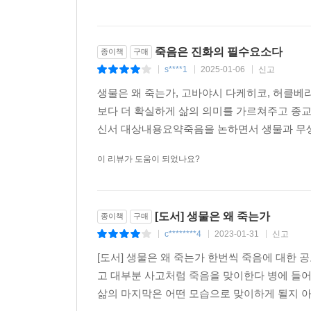
“생물은 이기적으로 태어나서 공공적으로 죽는다”
저자는 “생물은 우연히 이기적으로 태어나서 공공
죽음은 진화의 필수요소다
종이책
구매
가진 생명들이 탄생하기 때문이다. 따라서 죽음은 
s****1
2025-01-06
신고
|
|
|
‘결과’이고 ‘끝’이지만, 기나긴 생명의 역사에서 보
죽음이 거듭되는 무대인 지구를 인간 스스로 파괴
생물은 왜 죽는가, 고바야시 다케히코, 허클베리북스
역설하고 있다. 이 책이 내린 “우리는 우리보다 더
보다 더 확실하게 삶의 의미를 가르쳐주고 종교보
매우 획기적인 생각이다. 이 생각 때문에 이 세상에
신서 대상내용요약죽음을 논하면서 생물과 무생물
진정한 가치를 알게 하고 그것과 과장된 두려움 없이
이 리뷰가 도움이 되었나요?
[도서] 생물은 왜 죽는가
종이책
구매
c********4
2023-01-31
신고
|
|
|
[도서] 생물은 왜 죽는가 한번씩 죽음에 대한 
고 대부분 사고처럼 죽음을 맞이한다 병에 들어
삶의 마지막은 어떤 모습으로 맞이하게 될지 아무