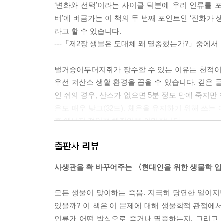
‘변화와 선택’이라는 사이클 덕분에 우리 인류를 
버’에 버금가는 이 책의 두 번째 포인트인 ‘진화가
라고 할 수 있습니다.
---「제2장 생물은 도대체 왜 멸종했는가?」중에서
벌거숭이두더지쥐가 장수할 수 있는 이유는 천적이
우선 저산소 생활 환경을 꼽을 수 있습니다. 깊은 
인 쥐의 경우, 산소가 없으면 5분 정도 만에 죽지
온도 매우 낮고(32도), 체온을 유지하기 위해 쓰
즉 에너지 절약형 체질임을 의미합니다.
---「제3장 생물은 도대체 어떻게 죽는가?」중에서
출판사 리뷰
다만 생물의 진화가 걸어온 길을 보았을 때 이 DN
사생관을 확 바꾸어주는 〈현대인을 위한 생물학 입
격렬하게 변화하는 환경 속에서는 오히려 정확성이 
면 그만큼 살아남지 못하는 비정상적인 세포만 만들
모든 생물이 맞이하는 죽음. 지극히 당연한 일이지
합성 효소의 정확성이 높은 편이 생존에 더 유리해졌습
있을까? 이 책은 이 문제에 대해 생물학적 관점에서
착하게 됐던 것이지요.
인류가 어떤 방식으로 죽거나 멸종하는지, 그리고 인