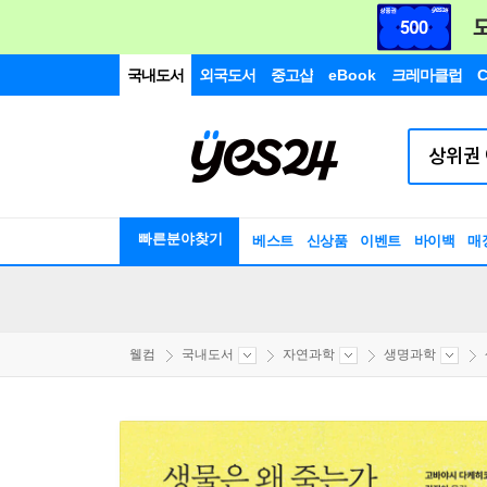
국내도서
외국도서
중고샵
eBook
크레마클럽
C
빠른분야찾기
베스트
신상품
이벤트
바이백
매
웰컴
국내도서
자연과학
생명과학