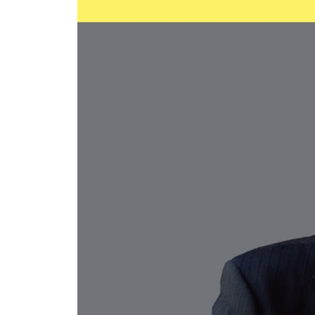
크기로 수명이 정해지는 쥐의 죽음
최장수 쥐! 벌거숭이두더지쥐의 죽음
대형 동물의 죽음
잡아먹히지 않아야 살고, 잡아먹어야 산다
제4장 인간은 도대체 어떻게 죽는가?
2500년 전까지만 해도 인간의 수명은 15세였다
인간의 최대 수명은 115세?!
인간은 노화하여 병으로 죽는다
일본인의 사망 원인
진화의 열쇠는 ‘적당한 부정확성’
노화는 언제 일어나는가?
세포가 노화하면 몸도 노화한다
노화 세포는 ‘독’을 뿌린다
세포는 약 50번 분열하고 죽는다
DNA 복제의 두 가지 약점