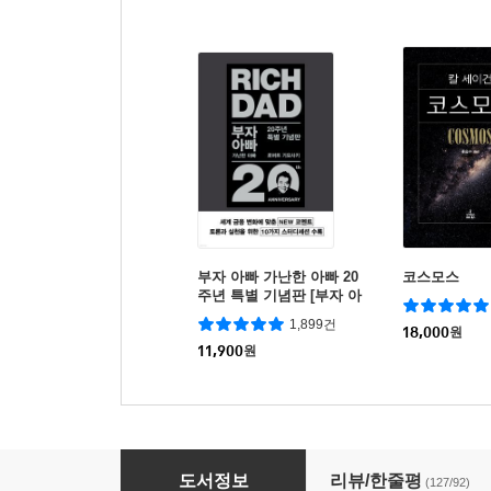
부자 아빠 가난한 아빠 20
코스모스
주년 특별 기념판 [부자 아
빠 가난한 아빠 1 개정증보
1,899건
판]
18,000
원
11,900
원
데일 카네기 성공대화론
도서정보
리뷰/한줄평
(127/92)