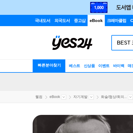
국내도서
외국도서
중고샵
eBook
크레마클럽
C
빠른분야찾기
베스트
신상품
이벤트
바이백
매
웰컴
eBook
자기계발
화술/협상/회의...