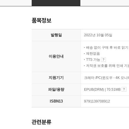
품목정보
발행일
2022년 10월 05일
배송 없이 구매 후 바로 읽
제한없음
이용안내
TTS 가능
저작권 보호를 위해 인쇄 기
지원기기
크레마 /PC(윈도우 - 4K 모
파일/용량
EPUB(DRM) | 70.51MB
ISBN13
9791139708912
관련분류