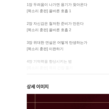
1장 두려움이 나가면 용기가 찾아온다
[목소리 훈련] 올바른 호흡 1
2장 자신감은 철저한 준비가 만든다
[목소리 훈련] 올바른 호흡 2
3장 위대한 연설은 어떻게 탄생하는가
[목소리 훈련] 이완하기
4장 기억력을 향상시키는 법
[목소리 훈련] 목의 긴장 풀기
5장 청중을 깨어 있게 만들어라
상세 이미지
[목소리 훈련] 호흡 조절법
6장 성공적인 말하기의 필수 요소
[목소리 훈련] 혀끝 사용하기