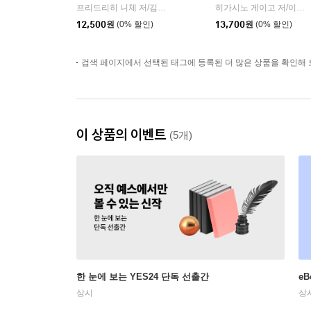
프리드리히 니체 저/김철 편역
히읏
히가시노 게이고 저/이선희 역
|
12,500
원
(0% 할인)
13,700
원
(0% 할인)
검색 페이지에서 선택된 태그에 등록된 더 많은 상품을 확인해 
이 상품의 이벤트
(5개)
한 눈에 보는 YES24 단독 선출간
e
상시
상