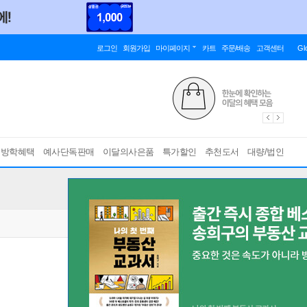
로그인
회원가입
마이페이지
카트
주문/배송
고객센터
Gl
름방학혜택
예사단독판매
이달의사은품
특가할인
추천도서
대량/법인