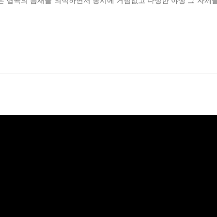
은 협곡의 틈새를 의식하면서 동시에 거침없고 다정한 야생 그 자체