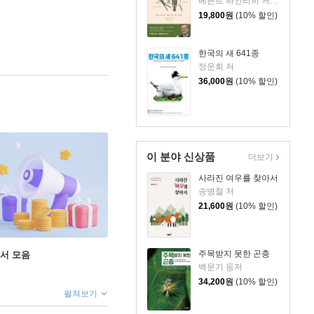
베른트 하인리히 저/강유리 역
19,800
원
(10% 할인)
한국의 새 641종
정운회 저
36,000
원
(10% 할인)
이 분야 신상품
더보기
사라진 여우를 찾아서
송병철 저
21,600
원
(10% 할인)
주목받지 못한 곤충
도서 모음
백문기 등저
34,200
원
(10% 할인)
펼쳐보기