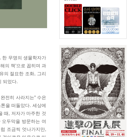
. 한 무명의 생물학자가
해의 책’으로 꼽히며 과
유의 절묘한 조화, 그리
 되었다.
 완전히 사라지는” 수은
스톤을 떠돌았다. 세상에
 때, 저자가 마주한 것
간 오두막을 방문하는 여
처럼 조금씩 엇나가지만,