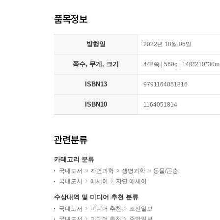
품목정보
발행일
2022년 10월 06일
쪽수, 무게, 크기
448쪽 | 560g | 140*210*30
ISBN13
9791164051816
ISBN10
1164051814
관련분류
카테고리 분류
국내도서
자연과학
생명과학
동물/곤충
국내도서
에세이
자연 에세이
수상내역 및 미디어 추천 분류
국내도서
미디어 추천
조선일보
국내도서
미디어 추천
중앙일보