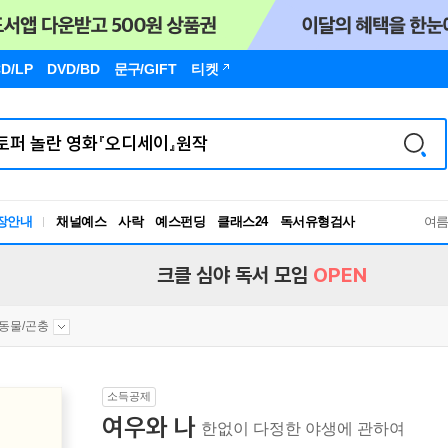
D/LP
DVD/BD
문구
/GIFT
티켓
독서유형검사
장안내
채널예스
사락
예스펀딩
클래스24
RBTI Lab
여
독서유형검사
크클 심야 독서 모임
OPEN
동물/곤충
소득공제
여우와 나
한없이 다정한 야생에 관하여