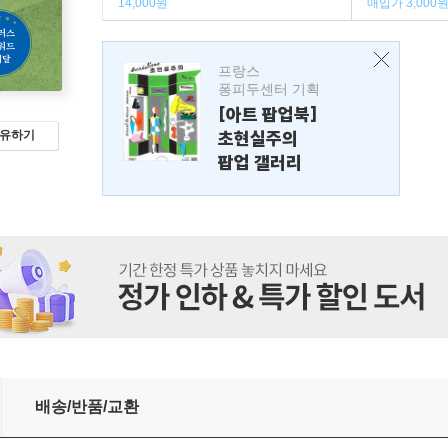
14,000원
매입가 3,000
프랑스
퐁피두센터 기획
[아트 팝업북]
초현실주의
유하기
팝업 갤러리
배송/반품/교환