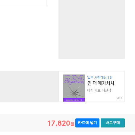
원
AD
17,820
카트에 넣기
바로구매
원