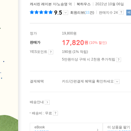
캐서린 레이븐
저/
노승영
역
북하우스
2022년 10월 06일
9.5
회원리뷰(
33
건)
판매지수 24
베
정가
19,800원
17,820
원
판매가
(10% 할인)
YES포인트
190원 (1% 적립)
5만원이상 구매 시 2천원 추가적립
결제혜택
카드/간편결제 혜택을 확인하세요
배송안내
배송비 : 무료
eBook
이 상품을 팔기