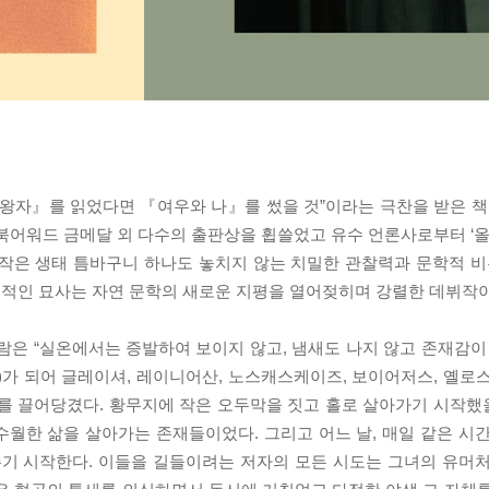
왕자』를 읽었다면 『여우와 나』를 썼을 것”이라는 극찬을 받은 책
 북어워드 금메달 외 다수의 출판상을 휩쓸었고 유수 언론사로부터 ‘올
작은 생태 틈바구니 하나도 놓치지 않는 치밀한 관찰력과 문학적 비
 시적인 묘사는 자연 문학의 새로운 지평을 열어젖히며 강렬한 데뷔작이
람은 “실온에서는 증발하여 보이지 않고, 냄새도 나지 않고 존재감이
)가 되어 글레이셔, 레이니어산, 노스캐스케이즈, 보이어저스, 옐로
를 끌어당겼다. 황무지에 작은 오두막을 짓고 홀로 살아가기 시작했을
월한 삶을 살아가는 존재들이었다. 그리고 어느 날, 매일 같은 시
주기 시작한다. 이들을 길들이려는 저자의 모든 시도는 그녀의 유머