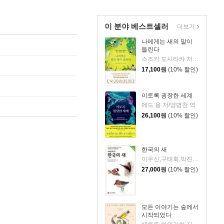
이 분야 베스트셀러
더보기
나에게는 새의 말이
들린다
스즈키 도시타카 저/김소연 역
17,100
원
(10% 할인)
이토록 굉장한 세계
에드 용 저/양병찬 역
26,100
원
(10% 할인)
한국의 새
이우신,구태회,박진영 저/타니구찌 타카시 그림
27,000
원
(10% 할인)
모든 이야기는 숲에서
시작되었다