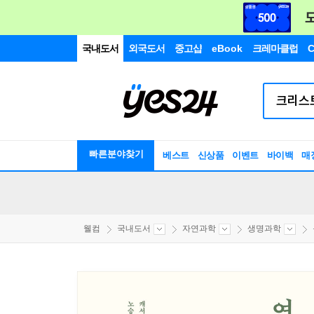
국내도서
외국도서
중고샵
eBook
크레마클럽
C
빠른분야찾기
베스트
신상품
이벤트
바이백
매
웰컴
국내도서
자연과학
생명과학