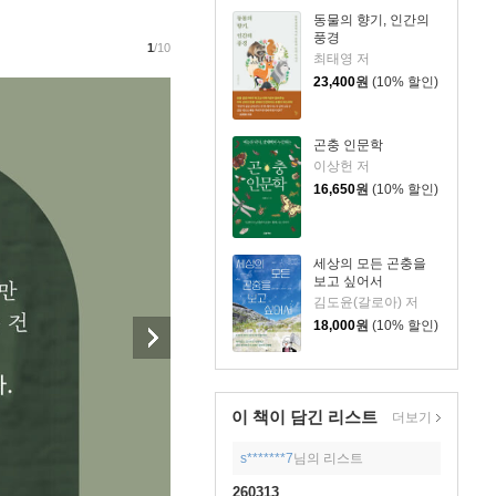
동물의 향기, 인간의
풍경
1
/10
최태영 저
23,400
원
(10% 할인)
곤충 인문학
이상헌 저
16,650
원
(10% 할인)
세상의 모든 곤충을
보고 싶어서
김도윤(갈로아) 저
18,000
원
(10% 할인)
이 책이 담긴
리스트
더보기
s*******7
님의 리스트
260313