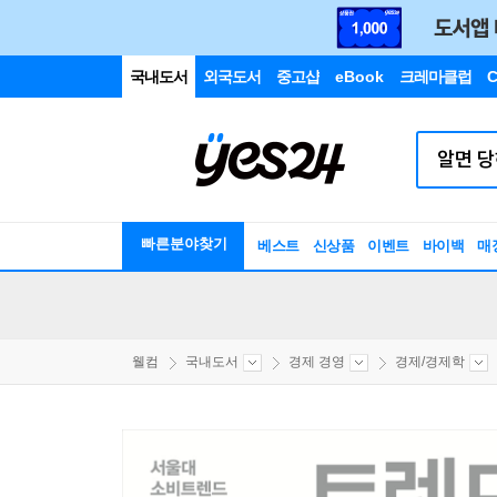
국내도서
외국도서
중고샵
eBook
크레마클럽
C
빠른분야찾기
베스트
신상품
이벤트
바이백
매
웰컴
국내도서
경제 경영
경제/경제학