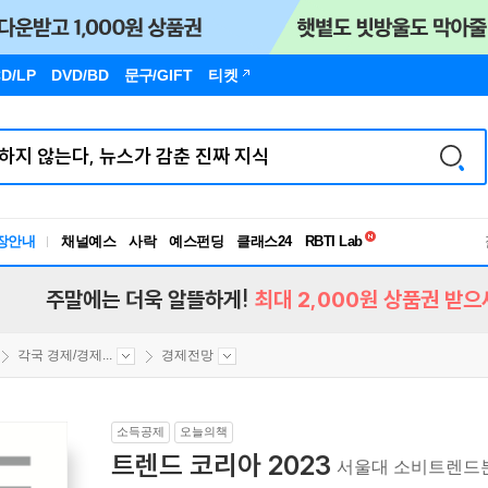
D/LP
DVD/BD
문구
/GIFT
티켓
독서유형검사
RBTI Lab
장안내
채널예스
사락
예스펀딩
클래스24
독서유형검사
주말에는 더욱 알뜰하게!
최대 2,000원 상품권 받으
각국 경제/경제...
경제전망
소득공제
오늘의책
트렌드 코리아 2023
서울대 소비트렌드분