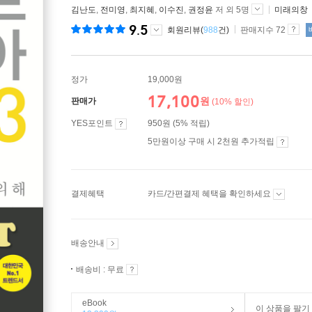
김난도
,
전미영
,
최지혜
,
이수진
,
권정윤
저 외 5명
미래의창
9.5
회원리뷰(
988
건)
판매지수 72
정가
19,000원
17,100
원
판매가
(10% 할인)
YES포인트
950원 (5% 적립)
5만원이상 구매 시 2천원 추가적립
결제혜택
카드/간편결제 혜택을 확인하세요
배송안내
배송비 : 무료
eBook
이 상품을 팔기