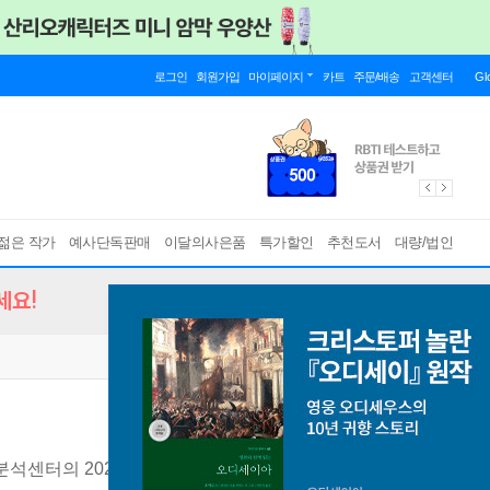
로그인
회원가입
마이페이지
카트
주문/배송
고객센터
Gl
젊은 작가
예사단독판매
이달의사은품
특가할인
추천도서
대량/법인
세요!
석센터의 2023 전망