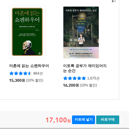
4
/4
마흔에 읽는 쇼펜하우어
이토록 공부가 재미있어지
는 순간
864건
1,675건
15,300
원
(10% 할인)
16,200
원
(10% 할인)
17,100
카트에 넣기
바로구매
원