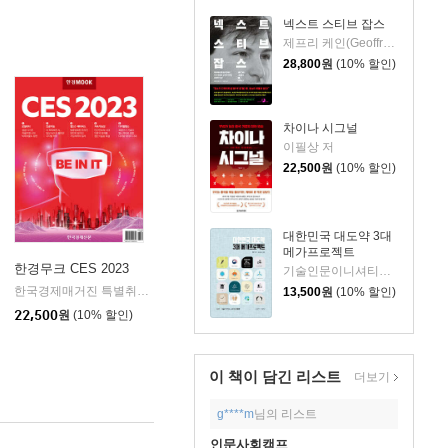
넥스트 스티브 잡스
제프리 케인(Geoffrey Cain) 저/이민석 역
28,800
원
(10% 할인)
차이나 시그널
이필상 저
22,500
원
(10% 할인)
대한민국 대도약 3대
메가프로젝트
한경무크 CES 2023
기술인문이니셔티브 집현 저
미래의창
한국경제매거진 특별취재단 저
한국경제신문
13,500
원
(10% 할인)
|
|
22,500
원
(10% 할인)
이 책이 담긴
리스트
더보기
g****m
님의 리스트
인문사회캠프