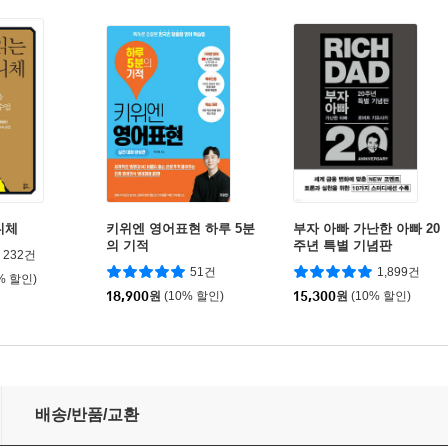
니체
키위엔 영어표현 하루 5분
부자 아빠 가난한 아빠 20
의 기적
주년 특별 기념판
232건
51건
1,899건
% 할인)
18,900
원
(10% 할인)
15,300
원
(10% 할인)
배송/반품/교환