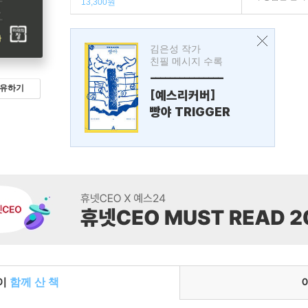
13,300원
김은성 작가
친필 메시지 수록
---------------
유하기
[예스리커버]
빵야 TRIGGER
들이
함께 산 책