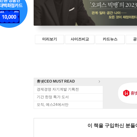
미리보기
사이즈비교
카드뉴스
공
휴넷CEO MUST READ
경제경영 자기계발 기획전
기간 한정 특가 도서
오직, 예스24에서만
이 책을 구입하신 분