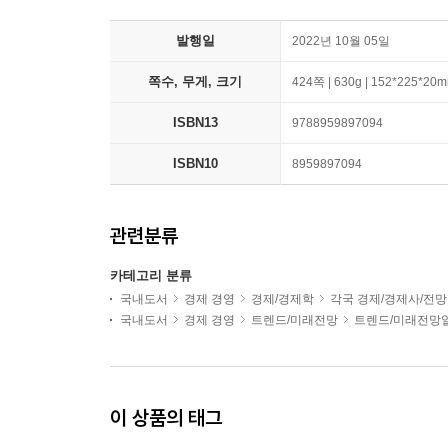
발행일
2022년 10월 05일
쪽수, 무게, 크기
424쪽 | 630g | 152*225*20
ISBN13
9788959897094
ISBN10
8959897094
관련분류
카테고리 분류
국내도서
경제 경영
경제/경제학
각국 경제/경제사/전망
국내도서
경제 경영
트렌드/미래전망
트렌드/미래전망
이 상품의 태그