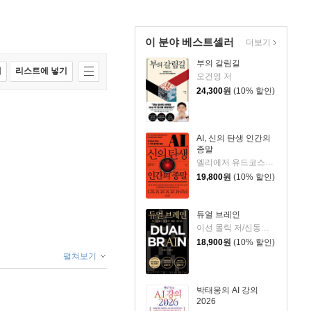
이 분야 베스트셀러
더보기
부의 갈림길
매
리스트에 넣기
오건영 저
24,300
원
(10% 할인)
AI, 신의 탄생 인간의
종말
엘리에저 유드코스키,네이트 소아레스 공저/고영훈 역
19,800
원
(10% 할인)
듀얼 브레인
이선 몰릭 저/신동숙 역
18,900
원
(10% 할인)
펼쳐보기
박태웅의 AI 강의
2026