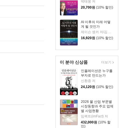
박태웅 저
20,700
원
(10% 할인)
AI 이후의 미래 어떻
게 될 것인가
제이슨 솅커 저/김익성 역
16,920
원
(10% 할인)
이 분야 신상품
더보기
인플레이션은 누구를
부자로 만드는가
신환종 저
24,120
원
(10% 할인)
2026 물 산업 부문별
시장동향과 주요 업체
별 사업현황
임팩트(imFact) 저
432,000
원
(10% 할
인)