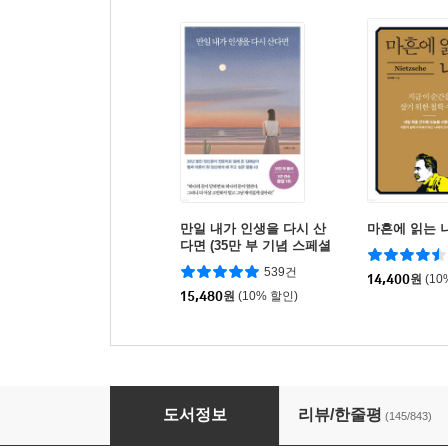
만일 내가 인생을 다시 산
마흔에 읽는 
다면 (35만 부 기념 스페셜
에디션)
539건
14,400
원
(10
15,480
원
(10% 할인)
트렌드 코리아 2023
도서정보
리뷰/한줄평
(145/843)