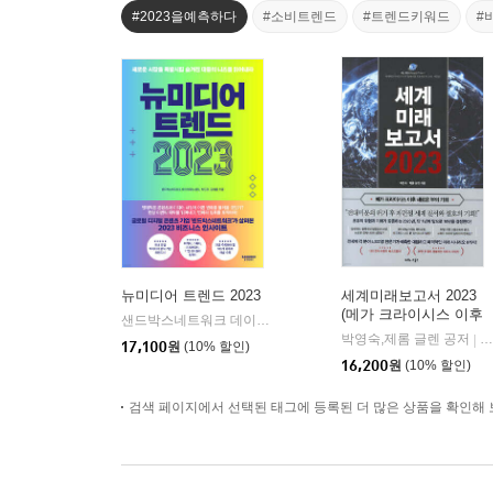
#2023을예측하다
#소비트렌드
#트렌드키워드
#
뉴미디어 트렌드 2023
세계미래보고서 2023
(메가 크라이시스 이후
샌드박스네트워크 데이터랩,노성산,박진경,김태홍 저
샌드박스
|
새로운 부의 기회)
박영숙,제롬 글렌 공저
비
|
17,100
원
(10% 할인)
16,200
원
(10% 할인)
검색 페이지에서 선택된 태그에 등록된 더 많은 상품을 확인해 