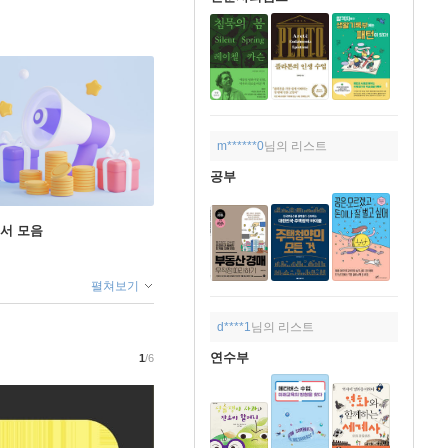
m******0
님의 리스트
공부
도서 모음
펼쳐보기
d****1
님의 리스트
연수부
1
/6