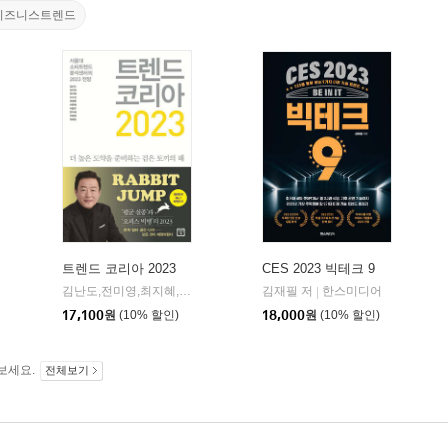
비즈니스트렌드
트렌드 코리아 2023
CES 2023 빅테크 9
스토리
김난도,전미영,최지혜,이수진,권정윤,이준영,이향은,한다혜,이혜원,추예린,전다현 공저
김재필 저
한스미디어
|
즈니스북스
17,100
원
(10% 할인)
18,000
원
(10% 할인)
보세요.
전체보기