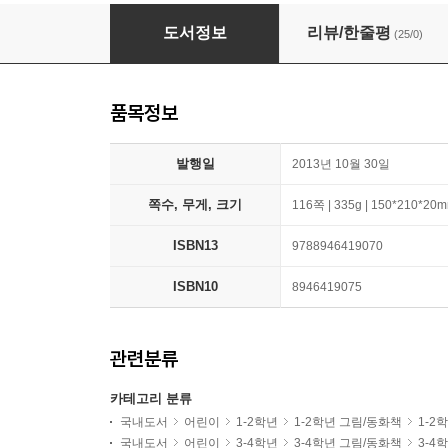
엄마가 일곱째를 낳았어요
도서정보
리뷰/한줄평
(25/0)
품목정보
발행일
2013년 10월 30일
쪽수, 무게, 크기
116쪽 | 335g | 150*210*20
ISBN13
9788946419070
ISBN10
8946419075
관련분류
카테고리 분류
국내도서
어린이
1-2학년
1-2학년 그림/동화책
1-2
국내도서
어린이
3-4학년
3-4학년 그림/동화책
3-4