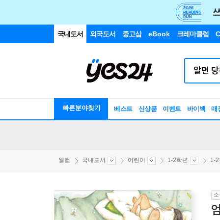
국내도서
외국도서
중고샵
eBook
크레마클럽
C
빠른분야찾기
베스트
신상품
이벤트
바이백
매
웰컴
국내도서
어린이
1-2학년
1-
소