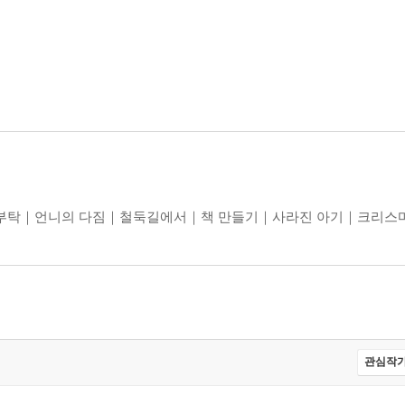
 부탁｜언니의 다짐｜철둑길에서｜책 만들기｜사라진 아기｜크리스
관심작가