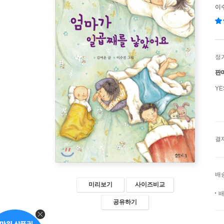
이
정
판
Y
결
배
미리보기
사이즈비교
배
공유하기