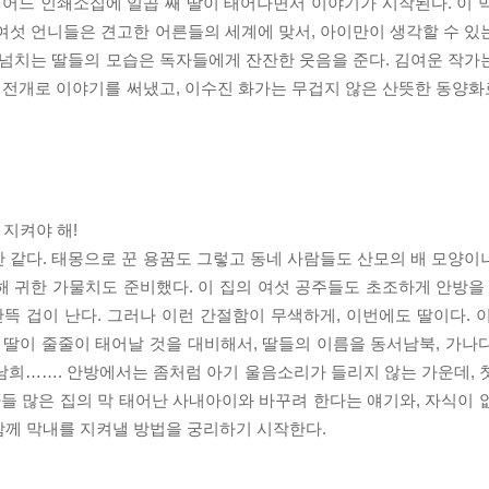
어느 인쇄소집에 일곱 째 딸이 태어나면서 이야기가 시작된다. 이 
여섯 언니들은 견고한 어른들의 세계에 맞서, 아이만이 생각할 수 있
 넘치는 딸들의 모습은 독자들에게 잔잔한 웃음을 준다. 김여운 작가
한 전개로 이야기를 써냈고, 이수진 화가는 무겁지 않은 산뜻한 동양
 지켜야 해!
 같다. 태몽으로 꾼 용꿈도 그렇고 동네 사람들도 산모의 배 모양이
 귀한 가물치도 준비했다. 이 집의 여섯 공주들도 초조하게 안방을 
뜩 겁이 난다. 그러나 이런 간절함이 무색하게, 이번에도 딸이다. 이
 딸이 줄줄이 태어날 것을 대비해서, 딸들의 이름을 동서남북, 가나
째 남희……. 안방에서는 좀처럼 아기 울음소리가 들리지 않는 가운데,
아들 많은 집의 막 태어난 사내아이와 바꾸려 한다는 얘기와, 자식이 
함께 막내를 지켜낼 방법을 궁리하기 시작한다.