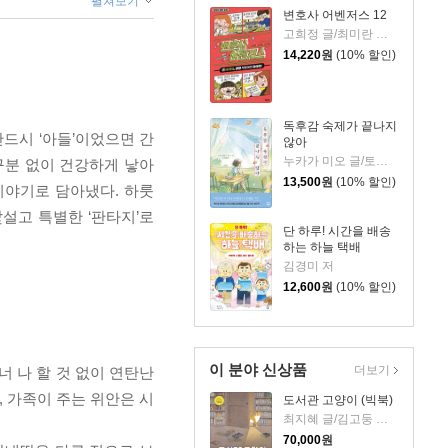
펼쳐보기
변호사 어벤저스 12
고희정 글/최미란 그림/신주영 감수
14,220
원
(10% 할인)
독후감 숙제가 끝나지
반드시 ‘아들’이었으면 간
않아
누카가 미오 글/토티 그림/김지영 역
구분 없이 건강하게 낳아
13,500
원
(10% 할인)
이야기로 담아냈다. 하룻
설고 특별한 ‘판타지’로
단 하루! 시간을 배송
하는 하늘 택배
김경미 저
12,600
원
(10% 할인)
이 분야 신상품
더보기
너 나 할 것 없이 연탄난
 가족이 주는 위안은 시
도서관 고양이 (빅북)
최지혜 글/김고둥 그림
70,000
원