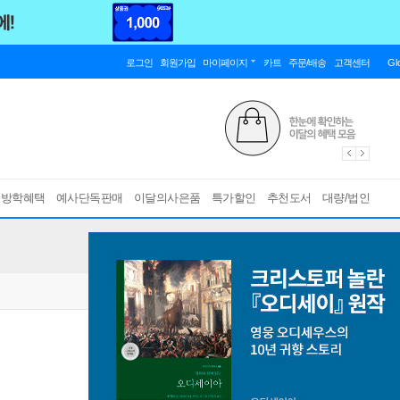
로그인
회원가입
마이페이지
카트
주문/배송
고객센터
Gl
름방학혜택
예사단독판매
이달의사은품
특가할인
추천도서
대량/법인