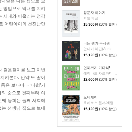
막내딸은 다른 집으로 보
는 방법으로 막내를 지키
정문자 이야기
는 시대와 어울리는 정감
박멀미 글
화로 어린아이의 천진난만
15,300
원
(10% 할인)
너는 뭐가 무서워
안니카 헤딘(Annica Hedin) 글/한나 클린타게 (Hanna Klinthage) 그림
15,120
원
(10% 할인)
언제까지 기다려!
나 걸음걸이를 보고 이번
에이나트 차르파티 글그림/정재원 역
지켜본다. 만약 또 딸이
12,600
원
(10% 할인)
름은 보나마나 ‘다희’가
다의 순으로 첫째부터 여
오디세이
 첫째 동희는 둘째 서희에
호메로스 원저/제럴딘 매코크런 글/김재용 역/장시은 감수
없는 선생님 집으로 보내
15,120
원
(10% 할인)