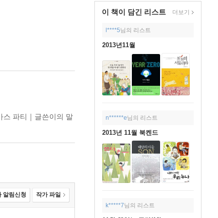
이 책이 담긴
리스트
더보기
l****5
님의 리스트
2013년11월
마스 파티｜글쓴이의 말
n******e
님의 리스트
2013년 11월 북켄드
 알림신청
작가 파일
k*****7
님의 리스트