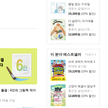
별일 없는 수요일
곽윤숙 글/릴리아 그림
15,300
원
(10% 할인)
다 살린다, 아가새돌
봄단
홍종의 글/남수현 그림
12,600
원
(10% 할인)
이 분야 베스트셀러
더보기
슈퍼 코딱지 히어로 1
박세랑 글그림
15,120
원
(10% 할인)
고양이 해결사 깜냥 9
 물결 : 6인의 그림책 작가
홍민정 글/김재희 그림
12,600
원
(10% 할인)
년 08월 23일