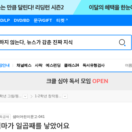
D/LP
DVD/BD
문구
/GIFT
티켓
장안내
채널예스
사락
예스펀딩
클래스24
독서유형검사
여
RBTI Lab
독서유형검사
크클 심야 독서 모임
OPEN
2학년 그림/동...
1-2학년 창작동...
샘터어린이문고-041
득공제
엄마가 일곱째를 낳았어요