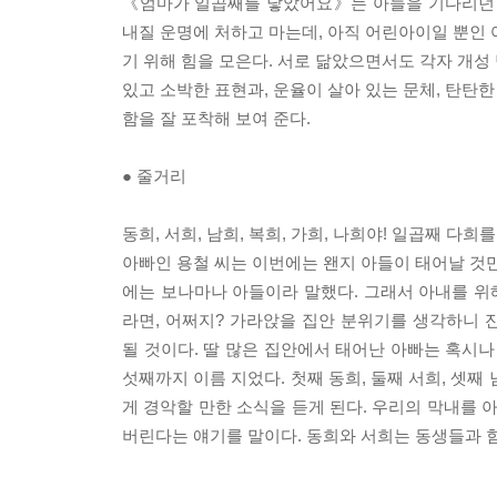
《엄마가 일곱째를 낳았어요》는 아들을 기다리던 
내질 운명에 처하고 마는데, 아직 어린아이일 뿐인 
기 위해 힘을 모은다. 서로 닮았으면서도 각자 개성
있고 소박한 표현과, 운율이 살아 있는 문체, 탄탄
함을 잘 포착해 보여 준다.
● 줄거리
동희, 서희, 남희, 복희, 가희, 나희야! 일곱째 다희를
아빠인 용철 씨는 이번에는 왠지 아들이 태어날 것만
에는 보나마나 아들이라 말했다. 그래서 아내를 위해
라면, 어쩌지? 가라앉을 집안 분위기를 생각하니 잔
될 것이다. 딸 많은 집안에서 태어난 아빠는 혹시나
섯째까지 이름 지었다. 첫째 동희, 둘째 서희, 셋
게 경악할 만한 소식을 듣게 된다. 우리의 막내를 
버린다는 얘기를 말이다. 동희와 서희는 동생들과 