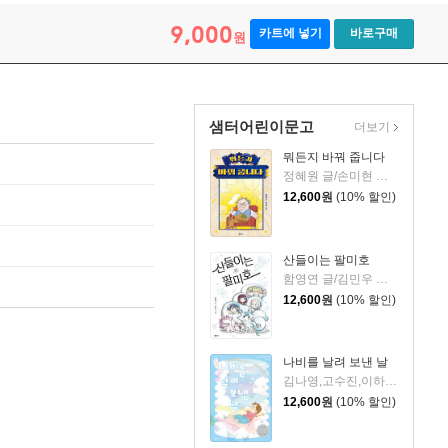
9,000
카트에 넣기
바로구매
원
샘터어린이문고
더보기
뭐든지 바꿔 줍니다
정혜원 글/손미현 그림
12,600
원
(10% 할인)
산들이는 팔미호
함영연 글/김민우 그림
12,600
원
(10% 할인)
나비를 날려 보낸 날
김나영,고수진,이하람 글/어수현 그림
12,600
원
(10% 할인)