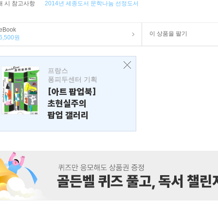
매 시 참고사항
2014년 세종도서 문학나눔 선정도서
eBook
이 상품을 팔기
6,500원
프랑스
퐁피두센터 기획
[아트 팝업북]
초현실주의
팝업 갤러리