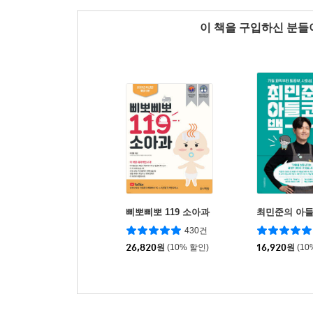
이 책을 구입하신 분
삐뽀삐뽀 119 소아과
최민준의 아들
430건
26,820
원
(10% 할인)
16,920
원
(10