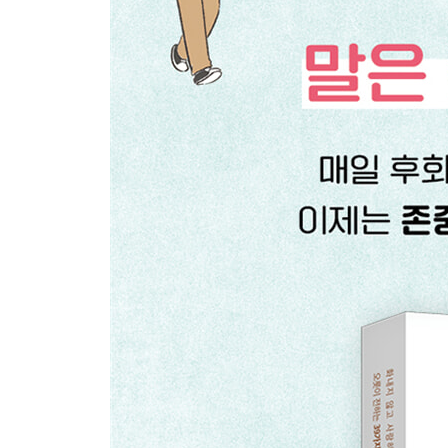
3-2. 공부가 힘들다는 아이에게 “너만 힘든 거 아니
3-3. 먼저 놀고 싶어하는 아이에게 “왜 약속을 안 
3-4. 학원 가기를 거부하는 아이에게 “싫어도 6개월
네 걸음, 관계 맺기 말 연습
4-1. 절교당한 아이에게 “너도 걔랑 놀지 마!”라는
4-2. 친구에게 함부로 하는 아이에게 “너 이러다 왕
4-3. 친구에게 무시당하는 아이에게 “걔 이름이 뭐니
4-4. 친구들 사이에서 외로워하는 아이에게 “다 엄
4-5. 생일파티에 초대받지 못한 아이에게 “걔는 왜 
다섯 걸음, 의사소통 말 연습
5-1. 엄마에게 상처 주는 아이에게 “말을 그렇게밖에
5-2. 눈치 없이 구는 아이에게 “말귀를 못 알아들어
5-3 무턱대고 신조어를 따라 하는 아이에게 “그런 말