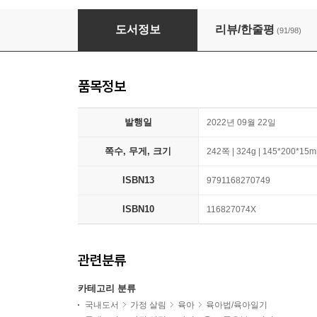
엄마의 말 연습
도서정보
리뷰/한줄평
(91/98)
품목정보
발행일
2022년 09월 22일
쪽수, 무게, 크기
242쪽 | 324g | 145*200*15
ISBN13
9791168270749
ISBN10
116827074X
관련분류
카테고리 분류
국내도서
가정 살림
육아
육아법/육아일기