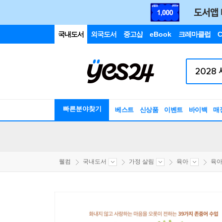
국내도서
외국도서
중고샵
eBook
크레마클럽
C
빠른분야찾기
베스트
신상품
이벤트
바이백
매
웰컴
국내도서
가정 살림
육아
육아