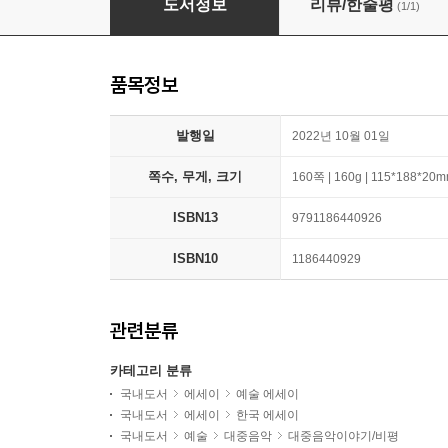
도서정보
리뷰/한줄평
(1/1)
품목정보
발행일
2022년 10월 01일
쪽수, 무게, 크기
160쪽 | 160g | 115*188*20
ISBN13
9791186440926
ISBN10
1186440929
관련분류
카테고리 분류
국내도서
에세이
예술 에세이
국내도서
에세이
한국 에세이
국내도서
예술
대중음악
대중음악이야기/비평