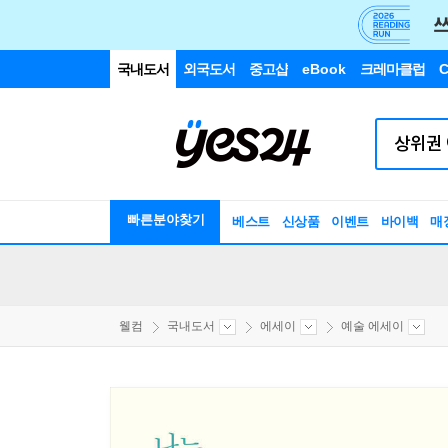
국내도서
외국도서
중고샵
eBook
크레마클럽
C
빠른분야찾기
베스트
신상품
이벤트
바이백
매
웰컴
국내도서
에세이
예술 에세이