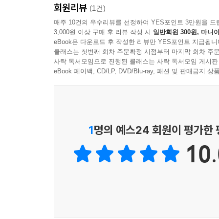
친구가 되어 줬으면 좋겠다.
회원리뷰
(1건)
---「남겨 둔 말, 되삼킨 말, 노래가 되는 말」중에서
매주 10건의 우수리뷰를 선정하여 YES포인트 3만원을 드
노래하는 사람에게 노래하는 순간은 극히 일부이다.
3,000원 이상 구매 후 리뷰 작성 시
일반회원 300원, 마니아
노래하는 삶은 촘촘히 채워진 잡무의 일상 위에 세
나는 무릎을 쳤다. ‘그래 이거지. 노래란 이런 거지
eBook은 다운로드 후 작성한 리뷰만 YES포인트 지급됩니
외에도 제작과 유통, 홍보에 관계된 일을 모두 함
클래스는 첫번째 회차 주문확정 시점부터 마지막 회차 주문
가 만든 의미 그대로 잡아 두려고 할 필요도 없고, 
사락 독서모임으로 진행된 클래스는 사락 독서모임 게시판
되새기고, 메일을 보내면서 거절과 협상의 태도
어떤 이는 강아지를 떠올리고, 어떤 이는 귀갓길을 
eBook 페이백, CD/LP, DVD/Blu-ray, 패션 및 판매금
공감하기도 한다. 매일의 핵심적이지 않은 일들이 
어떤 이는 산고를 겪으며 몹시 고통스러웠을 때 말없
---「제목을 정했다」중에서
한 곡의 노래가 탄생하기까지
돌아보니 내 노래가 모두 내 것이 아닌 것 같다. 온
노래는 어떻게 탄생할까. 저자는 종종 사람들과 아
1
명의 예스24 회원이 평가한
고 싫은 것들을, 그 둘로 쉽게 나눌 수 없는 것들
고백한다. 하지만 이는 마치 노래를 만들지 못하게
게 온다. 노래가 나를 부른다고도 할 수 있겠다. 그런데
10.
지극히 내밀한 경험으로 발전할 때 가능한 일이다. 
하다. 노래는 불러내고 싶은 것들의 통로이고, 나는
만한 것은 적어 두면서 노래가 자신을 찾아올 수 있는
곡이 탄생하는 과정을 함께 겪는다. 일상의 작은 조
---「노래가 나를 부르고 나는 노래를 부르고」중에서
따라가노라면 우리의 일상도 새로 보일 것이다.
노래하는 마음