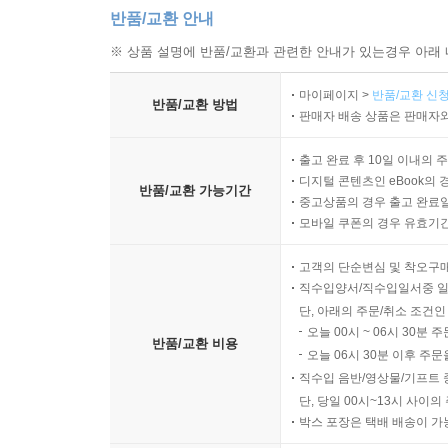
반품/교환 안내
※ 상품 설명에 반품/교환과 관련한 안내가 있는경우 아래 
마이페이지 >
반품/교환 신청
반품/교환 방법
판매자 배송 상품은 판매자와
출고 완료 후 10일 이내의 
디지털 콘텐츠인 eBook의 
반품/교환 가능기간
중고상품의 경우 출고 완료일
모바일 쿠폰의 경우 유효기간(
고객의 단순변심 및 착오구
직수입양서/직수입일서중 일
단, 아래의 주문/취소 조건인
오늘 00시 ~ 06시 30분 
반품/교환 비용
오늘 06시 30분 이후 주문
직수입 음반/영상물/기프트 
단, 당일 00시~13시 사이
박스 포장은 택배 배송이 가