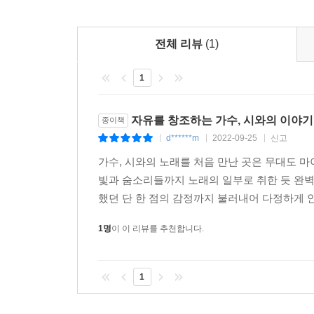
진득하게 음악가로 살아왔지만 저자는 여전히 매번
전체 리뷰
(1)
‘부르다 보면 나아질 거야’를 곱씹으며 반복의 힘을 
되기도 한다. 하지만 한 곡 한 곡 자신을 이해하고 
1
여덟 장에 담겼다. 듣는 사람을 들여다보고 안아 주
맘을 보듬는다.
자유를 창조하는 가수, 시와의 이야기
종이책
d******m
2022-09-25
신고
저자는 노래를, 그리고 노래하는 자신을 ‘통로’라
|
|
|
자신을 이해하기 위해 만든 노래가 듣는 이에게 가 
가수, 시와의 노래를 처음 만난 곳은 무대도 마
이 책 역시 읽는 사람에게로 가 그의 이야기로 환
빛과 숨소리들까지 노래의 일부로 취한 듯 완벽
열망을 데운다. 그의 노래처럼, 들여다보고 안아 주
했던 단 한 점의 감정까지 불러내어 다정하게 
1명
이 이 리뷰를 추천합니다.
1