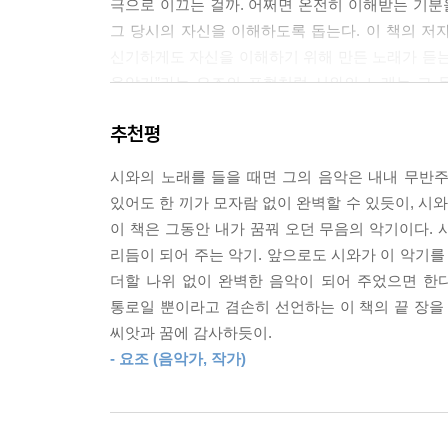
극으로 이끄는 걸까. 어쩌면 온전히 이해받는 기분을
느긋한 마음으로 시간을 보내다가도 무대에 오르기 직
그 당시의 자신을 이해하도록 돕는다. 이 책의 저
직전에 이런다며 원망하던 때가 있었고, 심장의 쿵쾅
신기하게도 자신을 이해하기 위해 만든 노래가 듣는
심장이 뛰는구나’ 인식한 뒤 오른 손가락을 가볍게 왼
음악가”라는 요조의 표현처럼 시와의 노래는 그 
에 맞춰 숨을 깊이 들이마시고 내쉰다. 그러면 자연
일상을 돌아보고 음악가로서 자신을 이해해 나간 
---「이렇게 하루가 갑니다」중에서
추천평
감응하게 되는지, 노래의 힘을 확인할 수 있는 시간
이른 퇴근길이 시작된 무렵이었던가. 아파트 진입로
시와의 노래를 들을 때면 그의 음악은 내내 무반주
노래하는 사람, 시와
않고 노래를 이어 들었다. 몇 곡을 거쳐 그즈음 발매한
있어도 한 끼가 모자람 없이 완벽할 수 있듯이, 
당연한 사실을 늦게 알아차린 걸까. 꽉 찬 소리들 사
이 책은 그동안 내가 꿈꿔 오던 무음의 악기이다. 
‘나는 노래하는 시와로 산다’라는 이 책의 제목은 
악을 만드는 음악가라서, 그 사실을 알아차려서 기뻤
리듬이 되어 주는 악기. 앞으로도 시와가 이 악기를
노래하는 자신을 자각하고 노래의 의미를 되새기며
---「음악이 듣고 싶을 때」중에서
더할 나위 없이 완벽한 음악이 되어 주었으면 한다
시절, 수업에 적용해 보려고 음악치료를 공부한 게
통로일 뿐이라고 겸손히 선언하는 이 책의 끝 장을
속에 자신의 이야기가 담긴다는 점이 좋았다. 학생
남겨 둔 말, 되삼킨 말들은 노래가 된다. 모든 노래
씨앗과 꿈에 감사하듯이.
노래 중에는 사라진 노래도 있고 지금까지 부르는 
때로는 나만이 알아듣는 이야기를 넣은 노랫말이 탄생
- 요조 (음악가, 작가)
자신의 방식으로 노래할 줄 아는 사람, 이전 노
달았다. 내가 삶에서 진정으로 원하는 것은 안전하다
노래하는 시와로 살아가고자 한다.
군가 해 준 말이 떠오른다. “네 노래는 말없이 곁에
가. 나 같은 사람이 또 있을까. 있다면 많을까. 
노래하지 않지만 노래하는 일