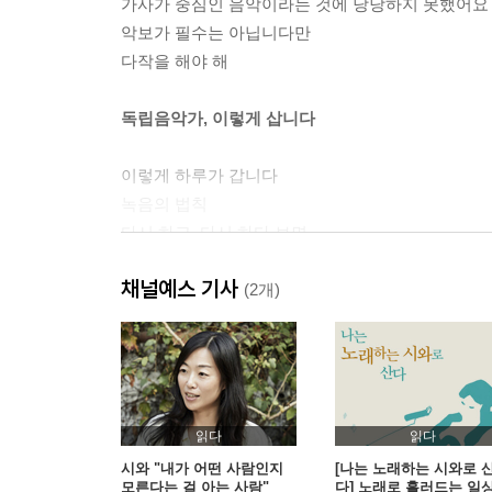
가사가 중심인 음악이라는 것에 당당하지 못했어요
악보가 필수는 아닙니다만
다작을 해야 해
독립음악가, 이렇게 삽니다
이렇게 하루가 갑니다
녹음의 법칙
다시 하고, 다시 하다 보면
떨리는 마음으로 말하기
채널예스 기사
몸과 마음의 상태로 답하기
(2개)
SNS, 끊으려고 해도 끊을 수 없는
지원사업 서류를 쓰며 깨달은 것
노래 한번 해 보라는 말
남겨 둔 말은 언젠가 노래가 된다
읽다
읽다
시와 "내가 어떤 사람인지
[나는 노래하는 시와로 
모른다는 걸 아는 사람"
다] 노래로 흘러드는 일
음악이 듣고 싶을 때