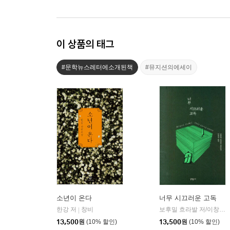
이 상품의 태그
#문학뉴스레터에소개된책
#뮤지션의에세이
소년이 온다
너무 시끄러운 고독
한강 저
창비
보후밀 흐라발 저/이창실 역
|
13,500
원
(10% 할인)
13,500
원
(10% 할인)