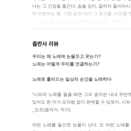
나는 그 긴장을 즐긴다. 숨을 깊이, 끝까지 들이마시
라 이완되는 몸. 그런 순간 내가 그 공간을, 시간을 
---「공연할 수 없지만 공연하고 싶군요」중에서
그래서 다작을 다짐했다. 지난 음악활동을 돌이켜보
출판사 리뷰
사람도 공연을 섭외하는 사람도 사라졌다. 널리 알
하기 위해서라도 새 노래를 발표하는 활동이 이어져야
우리는 왜 노래에 눈물짓고 웃는가?
매일 수없이 나오는 싱글과 앨범들, 이미 존재하는 
노래는 어떻게 우리를 연결하는가?
있을 것만 같았다.
---「다작을 해야 해」중에서
노래로 흘러드는 일상의 순간을 노래하다
음악가로 산다는 것은, 그중에서도 스스로 음반을 
“시와의 노래를 들을 때면 그의 음악은 내내 무반
일을 함께해야 함을 뜻한다. ‘고생스럽고 버거워도 나
있어도 한 끼가 모자람 없이 완벽할 수 있듯이, 시
걸 다 잘, 완벽하게 해 내려는 마음을 조금 내려놓았
_요조(음악가, 작가)
하는 것 같다. 그러기가 쉽지는 않겠지만.
---「이렇게 하루가 갑니다」중에서
어떤 노래를 들으면 눈물이 난다. 또 어떤 노래를