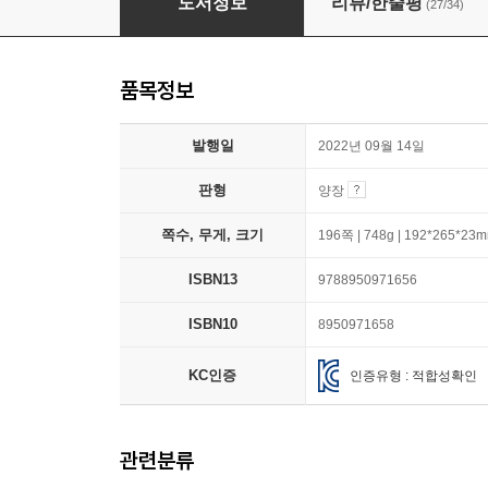
도서정보
리뷰/한줄평
(27/34)
품목정보
발행일
2022년 09월 14일
판형
양장
쪽수, 무게, 크기
196쪽 | 748g | 192*265*23
ISBN13
9788950971656
ISBN10
8950971658
KC인증
인증유형 : 적합성확인
관련분류