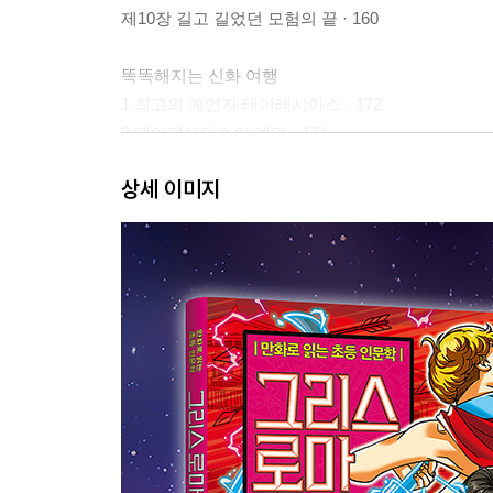
제10장 길고 길었던 모험의 끝 · 160
똑똑해지는 신화 여행
1.최고의 예언자 테이레시아스 · 172
2.테이레시아스의 예언 · 174
3.세이렌의 비밀 · 176
상세 이미지
4.스킬라와 카립디스 · 178
5.칼립소와 오디세우스 · 180
6.페넬로페와 오디세우스 · 182
7.오디세우스의 모험 길 · 184
8.오디세우스의 방황 · 186
9.오디세우스의 뒷이야기 · 188
10.명화로 보는 그리스 로마 신화 · 190
11.신화 TALK 신화, 무엇이든 물어보세요! · 192