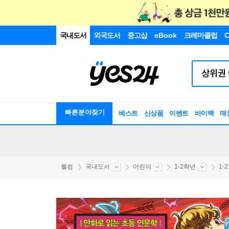
국내도서
외국도서
중고샵
eBook
크레마클럽
C
빠른분야찾기
베스트
신상품
이벤트
바이백
매
웰컴
국내도서
어린이
1-2학년
1-