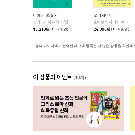
니체의 초월자
오디세이아
프리드리히 니체 저/김철 편역
히읏
호메로스 저/페테르 파울 루벤스 그림/박문재 역
|
15,210
원
(10% 할인)
24,300
원
(10% 할인)
검색 페이지에서 선택된 태그에 등록된 더 많은 상품을 확인해 
이 상품의 이벤트
(10개)