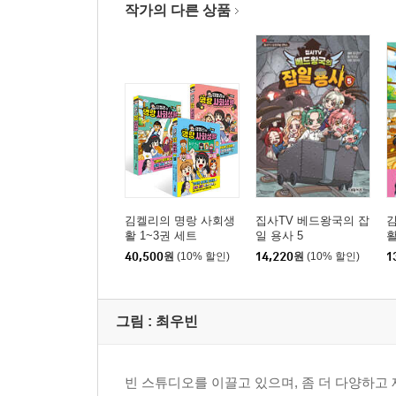
작가의 다른 상품
김켈리의 명랑 사회생
집사TV 베드왕국의 잡
활 1~3권 세트
일 용사 5
활
40,500
원
(10% 할인)
14,220
원
(10% 할인)
1
그림 :
최우빈
빈 스튜디오를 이끌고 있으며, 좀 더 다양하고