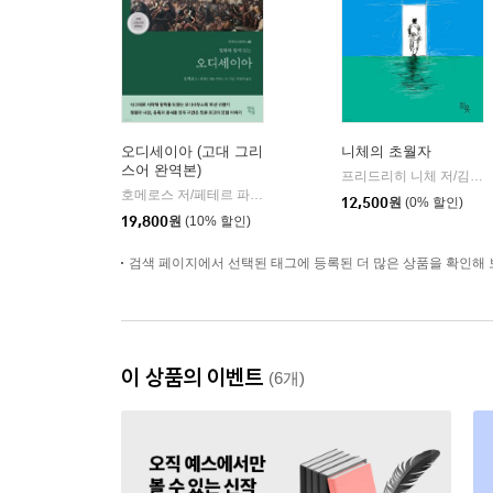
오디세이아 (고대 그리
니체의 초월자
스어 완역본)
프리드리히 니체 저/김철 편역
호메로스 저/페테르 파울 루벤스 그림/박문재 역
현대지성
|
12,500
원
(0% 할인)
19,800
원
(10% 할인)
검색 페이지에서 선택된 태그에 등록된 더 많은 상품을 확인해 
이 상품의 이벤트
(6개)