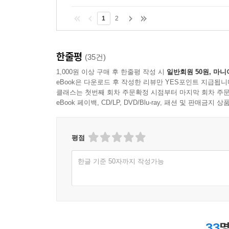
모두를 긍정하고자 하는 건 시진핑 집권기의 본질적
1
2
그중에서도 특히 시진핑이 보여주는 ‘신(新)마오
시절의 긍정적 유산을 계승하려 하는가? 저자는 
한줄평
(35건)
부문과 시장경제 영역의 급속한 발전을 낳았으며,
1,000원 이상 구매 후 한줄평 작성 시
일반회원 50원, 마니
수밖에 없었다. 이때 중국의 권위주의적인 공산 
eBook은 다운로드 후 작성한 리뷰만 YES포인트 지급됩니
그런데 2008년 글로벌 금융위기와 2012년 보시라
클래스는 첫번째 회차 주문확정 시점부터 마지막 회차 주문
eBook 페이백, CD/LP, DVD/Blu-ray, 패션 및 판매금
2008년의 미국발 금융위기 사태 때 중국은 ‘
판단하게 만든 직접적 계기로 작용했다. 또한 덩
평점
(政變)’은, 시진핑이 집권 후 수백만 명을 숙청
등극할 수 있었다. 요컨대 시진핑의 내면에 간직되어
한글 기준 50자까지 작성가능
‘서양은 몰락하고 중국이 떠오른다’는 동승서강(東昇
중국은 과연 무엇에 그토록 쫓기고 있는가?
오래도록 누적된 중국 내 리스크, 그리고 ‘인치(人治
33
명