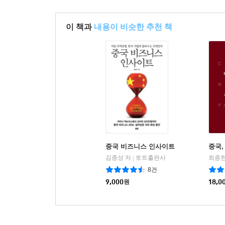
중국에 대한 과도한 경제적 쏠림은 지속적인 리
중국에 대한 과도한 경제적 의존도를 줄이는 노력
이 책과
내용이 비슷한 추천 책
아세안 및 인도와의 교역 비중을 늘리는 일이 중요
것은 우연이 아니라면서, 메모리 반도체 분야에서 
우리는 현재의 반도체 초격차, 특히 중국과의 초
고립주의에 따른 ‘미국 공백’을 대비하기 위하여,
과거사와 얽힌 보편적·윤리적 이슈를 해결하려는
획기적인 관계 개선은 양국 모두의 미래에 반드
넘어서서 한국을 위해 더욱 광대한 지정학적 활동 공
중국 비즈니스 인사이트
중국,
결국 저자가 강조하는 것은 변화하는 국제 정세
김종성 저
토트출판사
최종현
|
크기와 국가 통치 및 정부 동원의 효율적 측면 등
8건
자유롭고 열린 사회 분위기와 이를 활용한 유연성과
9,000
원
18,0
때문이다. 저자는 반중 정서의 폭발 대신 냉철한 
있어 섬세한 포지셔닝과 레토릭을 구사할 것을 강조