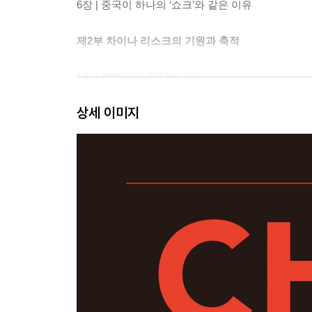
6장 | 중국이 하나의 ‘쇼크’와 같은 이유
제2부 차이나 리스크의 기원과 축적
1장 | 2008년과 2012년 사이
2장 | 시진핑 비기닝
상세 이미지
3장 | 중국 특색의 사회주의 시장경제
4장 | 비상하는 붉은 용
5장 | 서구 종말이라는 중국의 자기 예언
6장 | 보시라이의 난(亂)
7장 | 시진핑의 적폐 청산
8장 | 모순의 제국, 황제의 꿈
제3부 쫓기는 제국, 잠 못 이루는 황제
1장 | 잠 못 이루는 제국
2장 | 보이는 중국과 보이지 않는 중국