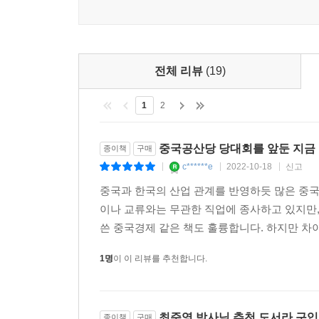
2020년 ‘퓨리서치’(Pew Research Cente
한국이 포함된 주요 14개 선진국 일반 시민을 대
최고치를 경신했기 때문이다. 우리나라는 그중에서도
정도가 일본보다 높은 여론조사 결과가 나왔던 바 있
전체 리뷰
(19)
가까이 높았다는 점도 충격적이다. 1992년 한중
있었지만, 2013년 시진핑 정권 출범과 201
1
2
직관적이고 본능적인 사고가 대대적으로 변화하고 있
중국공산당 당대회를 앞둔 지금
종이책
구매
도대체 지난 10년간 중국에서는 무슨 일이 있었던 
c******e
2022-10-18
신고
|
|
|
나라의 ‘쇼크’에 가까운 위협들, 대한민국이 직면한
시행에 따른 당시 우리나라의 충격과 대중문화 영역
중국과 한국의 산업 관계를 반영하듯 많은 중국
이 장에서 세밀하게 복기한다.
이나 교류와는 무관한 직업에 종사하고 있지만,
쓴 중국경제 같은 책도 훌륭합니다. 하지만 차이
저자는 전기차용 배터리인 2차 전지 산업, 자동
1명
이 이 리뷰를 추천합니다.
고전하고 있는지를 되짚으며, 한국과 중국이 경쟁하
중국에 절대적으로 의존하고 있다는 사실도 치명적
비중은 여전히 4분의 1에 달한다. 이런 상황 탓에
최준영 박사님 추천 도서라 구입..
종이책
구매