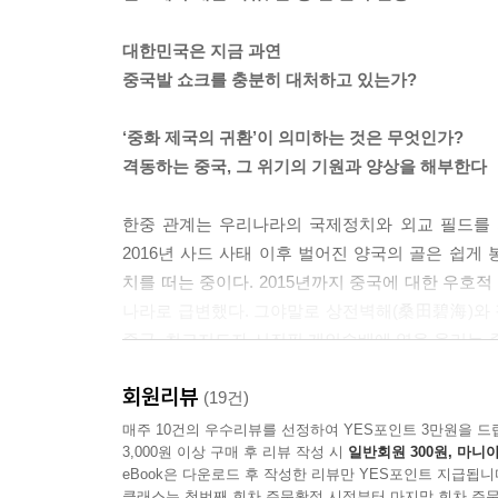
대한민국은 지금 과연
중국발 쇼크를 충분히 대처하고 있는가?
‘중화 제국의 귀환’이 의미하는 것은 무엇인가?
격동하는 중국, 그 위기의 기원과 양상을 해부한다
한중 관계는 우리나라의 국제정치와 외교 필드를 
2016년 사드 사태 이후 벌어진 양국의 골은 쉽
치를 떠는 중이다. 2015년까지 중국에 대한 우호
나라로 급변했다. 그야말로 상전벽해(桑田碧海)와 같
중국, 최고지도자 시진핑 개인숭배에 열을 올리는 
만들거나, 김치와 한복을 자신의 전통문화라 주
회원리뷰
올리면서 한국의 수출 업체들을 고전하게 만드는 
(19건)
한국의 경쟁력을 추월했다는 연구 결과들에 짐짓 충
매주 10건의 우수리뷰를 선정하여 YES포인트 3만원을 드
3,000원 이상 구매 후 리뷰 작성 시
일반회원 300원, 마니아
eBook은 다운로드 후 작성한 리뷰만 YES포인트 지급됩니
15년 가까이 반도체, 전기차 등의 영역에서 대중
클래스는 첫번째 회차 주문확정 시점부터 마지막 회차 주문