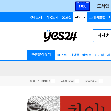
국내도서
외국도서
중고샵
eBook
크레마클럽
C
빠른분야찾기
베스트
신상품
이벤트
바이백
매
웰컴
eBook
사회 정치
정치/외교