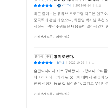
저자는 2021년 한국사회의 ‘요소수 대란’과 ‘공
x*****4
2023-08-14
신고
|
|
|
분석하며 ‘중국의 불행은 한국의 행복이 될 수 없다
최근 즐겨보는 유튜브 프로그램 지구본 연구소
그중에서도 압권은 ‘대만 문제’다. 국제 안보 전문가들은 
중국쪽에 관심이 없으나, 최준영 박사님 추천 
Earth)이라는 수식어를 부여하고 있다. 미국과 
시진핑.. 워낙 주워들은 내용들이 많아서인지 
매달리는가? 무엇보다도, 대만 문제 한복판에는 전 
이 리뷰가 도움이 되었나요?
미국 대표 기술 기업들의 대만 반도체 기술에 대
있다고 해도 과언이 아닐 정도다. 반면 중국의 관점
동시에 중화 민족주의적 서사에서 ‘대만 수복(臺灣
흥미로웠다.
중화제국 시대의 부활을 알리는 이벤트가 될 수 있
종이책
구매
‘남의 일’로만 생각하는 것이 얼마나 게으르고 위험
h***2
2022-10-29
신고
|
|
|
출판되자마자 바로 구매했다. 그랬더니 오타들이
시진핑은 왜 황제의 길을 꿈꾸는가?
다. G2 거대 국가가 된 중국에 대해서 관심이 
2008년과 2012년 사이, 중국의 미래가 뒤바뀐 그때
진핑 성장기 등을 잘 보여준다. 그리고 우리나라
이 리뷰가 도움이 되었나요?
중국은 지금 주변 국가들과 전 세계를 향하여 자
패권을 향한 도전이며, 1978년 개혁개방 이후
폐기하겠다는 의지를 천명한 것과 다름 아니다. 그