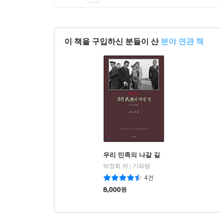
우리는 ‘중국이라는 뉴노멀’에 어떻게 적응할 것인
“냉철한 실리주의, 유연한 포지셔닝이 중요하다”
이 책을 구입하신 분들이 산
분야 연관 책
『차이나 쇼크, 한국의 선택』은 책의 1~3부에 걸
그렇다면 이제 대한민국의 대응 전략을 고민해야 
귀환’을 어떻게 대응하고 극복해 나갈 수 있을지
내용은, 우리가 중국이라는 지정학적 리스크를 ‘신냉
의존한다’는 단순한 논리가 통용되는 시대는 끝난 지
저자는 탈냉전이 끝난 뒤 한국이 앞으로 점점 더
주장하며, 이를 위해 다양한 국제 이슈에 대하여 
우리 민족의 나갈 길
아니라는, 우리의 국가적 위상과 자국의 전략적 가치에
박정희 저
기파랑
|
소재 수출규제의 비교가 보여주는 것처럼, 과소
4건
때문이다.
8,000
원
중국은 여전히 한국 전체 무역액의 약 4분의 1을