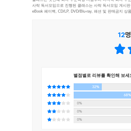
한한령 때 우리가 처음으로 경험하고, 미중 신냉전
사락 독서모임으로 진행된 클래스는 사락 독서모임 게시판
있는 거대한 해일(海溢)과 같다고. 지금 ‘중국이
eBook 페이백, CD/LP, DVD/Blu-ray, 패션 및 판매금
한청훤에 따르면, 이처럼 중국에 대해서 반중 감정을
명명백백하게 직시해야 한다. 우리는 과거의 영광
12
명
철저하게 파악해야 하며, 그 사회 내부에 차곡차곡
정확하면서도 냉철하게 뜯어보아야 한다. 그럴 때만
2022년 가을 제20차 당대회에서 시진핑 주석은 3
집권 기반을 다져왔고, 2021년에는 중국 공산당
반열에 오르게끔 하는 일에 성공했다. 중국은 지금 
별점별로 리뷰를 확인해 보세
쇼크, 한국의 선택』은 그처럼 격동하는 중국이 
32%
나아가야 할 길을 치열하게 모색한다. 중국과 지리
쇼크에 대해 잘 대비하고 있었는가? 그러지 못했다
68
0%
“반중(反中)은 시대정신”이 된 이유
0%
그럼에도, 중국의 불행은 한국의 행복이 될 수 없는
0%