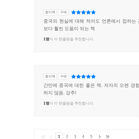
문제에 더해, 중국의 인구 문제는 세계 패권을 노리
늙은 국가가 되었고, 2020~2021년 즈음 이미
종이책
구매
일본보다 훨씬 더 심각한 상황인 이유는, 중국은
중국의 현실에 대해 적어도 언론에서 접하는
유행하는 말처럼, ‘일본이 늙기 전에 부자가 되었고
보다 훨씬 도움이 되는 책
1명
이 이 한줄평을 추천합니다.
그뿐만이 아니다. 중국의 부채 문제와 반도체 산
주목된다. 최근 중국경제의 중심지인 상하이시, 최
무엇을 말해주는가? 저자는 중국 국가재정의 상상을 
대한 국가의 간섭’이라는 오래된 전통과 결코 무
공산당의 통제 약화를 의미하며, 시진핑 정권은 그것
종이책
구매
간만에 중국에 대한 좋은 책. 저자의 오랜 경험
시진핑은 중국경제의 체질을 개선하는 대신 자국의
하지 않음. 강추!
그렇지만 중국 대표 반도체 회사인 칭화유니 그룹의
1명
이 이 한줄평을 추천합니다.
극명하게 보여주었으며, 반도체 산업의 특유의 높은
문제와 반도체 기술의 난맥은 중국의 중앙정부가 
폭로하고 있다는 게 저자의 주장이다. 그것은 중국
엘리트에 의한 인치(人治)를 고집하는 한 반복될 
1
2
3
4
5
시진핑을 향할 수밖에 없다.