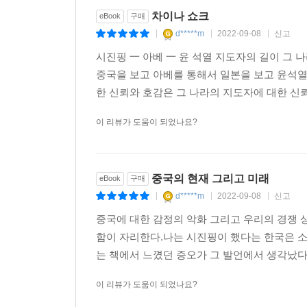
발발로 인해서 국제적인 고립과 외교적 위기를 자
차이나 쇼크
eBook
구매
d*****m
2022-09-08
신고
|
|
|
나아가 시진핑은 덩샤오핑이 어렵게 구축한 이후 나
시진핑 一 아베 一 윤 석열 지도자의 길이 그
노리고 있다. 도대체 시진핑 정권은 왜 그렇게까지
중국을 보고 아베를 통해서 일본을 보고 윤석열
지금, 결국 우리는 시진핑이란 인물을 정확하게 
한 신뢰와 호감은 그 나라의 지도자에 대한 신뢰
한가운데서 그 지각 운동을 더욱 격렬하게 만들고 있
있는 시진핑의 사상적 기원과 시진핑 정권의 특수성
이 리뷰가 도움이 되었나요?
시진핑의 성장과 정치적 굴기의 과정은, 최근 반
인해 옌안 량자허의 농촌 마을에서 7년 동안 살
중국의 현재 그리고 미래
eBook
구매
도시들의 행정가를 거쳐 ‘중앙정치의 스타’가 된
d*****m
2022-09-08
신고
|
|
|
개혁개방 정책이 1990년대 이후 세계화의 확산
중국에 대한 감정의 악화 그리고 우리의 경쟁 
비상하던 시기와 일치한다. 그리고 바로 여기에 시
함이 자리한다.나는 시진핑이 했다는 한국은 소
는 책에서 느꼈던 증오가 그 발언에서 생각났다
그는 여타 중국 지도자들과 다르게 마오쩌둥으로
세계경제와의 접점을 통해서 경제적으로 얼마나 윤
이 리뷰가 도움이 되었나요?
위태로운 목표를 지닌 채 ‘중화 민족의 역사적 사명’