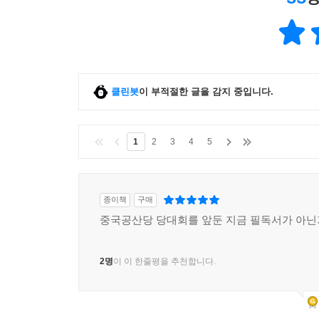
그런데 저자는 여기서 묻는다. 최근 들어 한국인들
아니라 자신감보다 더욱 절박한 심리적 요인이 있
어쩌면 중국 내부에서 ‘시간에 쫓기고 있다’는 조
2021년 9월, 국제정치학자인 할 브렌즈 존스홉킨스
‘쇠퇴하는(a declining power) 중국이 문제’라는 
클린봇
이 부적절한 글을 감지 중입니다.
이들은 (중국과 같은) 신흥 강대국의 성장이 한계
전에 현재 움켜쥘 수 있는 것을 확보하려 들어 ‘전쟁
1
2
3
4
5
첫머리에 브렌즈와 베클리 교수의 글을 인용하며,
중국의 ‘사각지대’에서 천천히 축적되던 하나하나의
종이책
구매
그중에서도 저자는 중국의 농촌에 가장 먼저 주목한다
중국공산당 당대회를 앞둔 지금 필독서가 아닌
‘모든 문제들의 중심에 있는 문제’라 할 만하다. 중
개발도상국 사이 수준의 삶을 살아가는 이 6억 명
2명
이 이 한줄평을 추천합니다.
있는 후커우 제도의 폐해가 얼마나 심각한지를 폭로
저자는 “단언컨대 시진핑 정권이 농촌 문제를 해결