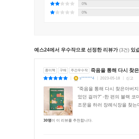
0%
아버지. 애기도 하는 이 쉬운 말을 환갑 목전에 두
0%
아버지께 바칩니다.
예스24에서 우수작으로 선정한 리뷰가
(3건)
있습
죽음을 통해 다시 찾
종이책
구매
주간우수작
s*******4
2023-05-18
신고
|
|
|
"죽음을 통해 다시 찾은아버지
었던 걸까?" -한 편의 블랙
조문을 하러 장례식장을 찾는다
30명
이 이 리뷰를 추천합니다.