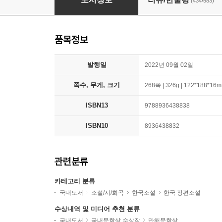
(434/583)
품목정보
발행일
2022년 09월 02일
쪽수, 무게, 크기
268쪽 | 326g | 122*188*16
ISBN13
9788936438838
ISBN10
8936438832
관련분류
카테고리 분류
국내도서
소설/시/희곡
한국소설
한국 장편소설
수상내역 및 미디어 추천 분류
국내도서
국내문학상 수상작
만해문학상