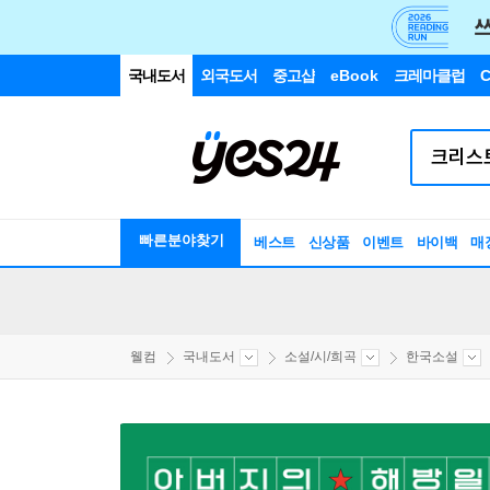
국내도서
외국도서
중고샵
eBook
크레마클럽
C
빠른분야찾기
베스트
신상품
이벤트
바이백
매
웰컴
국내도서
소설/시/희곡
한국소설