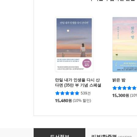
만일 내가 인생을 다시 산
밝은 밤
다면 (35만 부 기념 스페셜
에디션)
539건
15,300
원
(10
15,480
원
(10% 할인)
아버지의 해방일지
도서정보
리뷰/한줄평