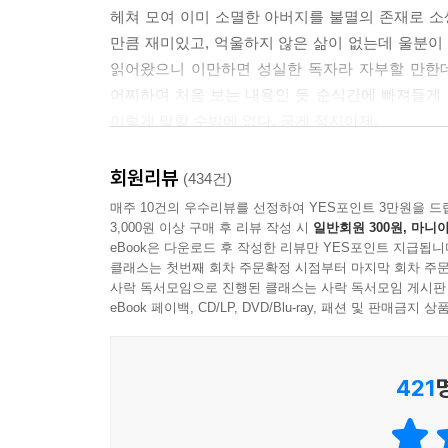
그가 남기고 간 수많은 에피소드
것인지, 이것이야말로 진정한 블랙 코미디다, 그런 
헤쳐 모여 이미 소멸한 아버지를 불멸의 존재로 소
람이 절대 다니지 않을 산중턱까지 올랐다. 담배 세
만큼 재미있고, 억울하지 않은 삶이 없는데 울분이 
세번째는 ‘나’와 아버지의 이야기다. 『아버지의 해
읽어왔으니 이만하면 성실한 독자라 자부할 만한데
사회주의자이고 혁명전사였기에 생활력은 없었고, 그
--- p.243
어찌하여 처음 보는 내용인 듯 순식간에 빠져들게 
아버지 탓이었다. 시도 때도 없이 아버지가 늘어놓
이렇게 말할 수밖에 없다. 긍게 정지아제.
싶어했다. 그런데 아버지의 죽음 이후 ‘나’는 
- 김미월 (소설가)
밝혀지고, 사람들을 감화시킨 담대한 모습들도 드러난
회원리뷰
(434건)
아버지의 유골을 손에 들고, 아버지를 가장 아버지
[2022 내 맘대로 올해의 책]
매주 10건의 우수리뷰를 선정하여 YES포인트 3만원을 드
강물처럼 떠내려 가는 시간 속에서, 작가는 ‘아버지
3,000원 이상 구매 후 리뷰 작성 시
일반회원 300원, 마니아
마지막 네번째는 어머니와 아버지 사이의 일화들
기억해 주는 누군가가 있기 때문인 것
eBook은 다운로드 후 작성한 리뷰만 YES포인트 지급됩니
동지이자 그 역시 사회주의자였던 어머니는 아버지보
클래스는 첫번째 회차 주문확정 시점부터 마지막 회차 주문
- 차인표 (배우)
사락 독서모임으로 진행된 클래스는 사락 독서모임 게시판
담배를 끊지 못해서 같은 비교적 소소한 일도 있고,
eBook 페이백, CD/LP, DVD/Blu-ray, 패션 및 판매금
[2022 내 맘대로 올해의 책]
‘민족’ 앞에서 경건하게 하나가 되기도 하는데, 이
가족 이야기라면 사족을 못 쓰고 사투리라면 정신
없겠다 싶었다.
“빨치산의 딸, 한국문학의 딸로”
421
- 심윤경 (소설가)
정지아라는 센세이션