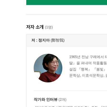
저자 소개
(1명)
저 :
정지아
(鄭智我)
1965년 전남 구례에서
딸』을 펴내며 작품활동
설집 『행복』 『봄빛』
문학상, 이효석문학상, 
작가와 인터뷰
(2개)