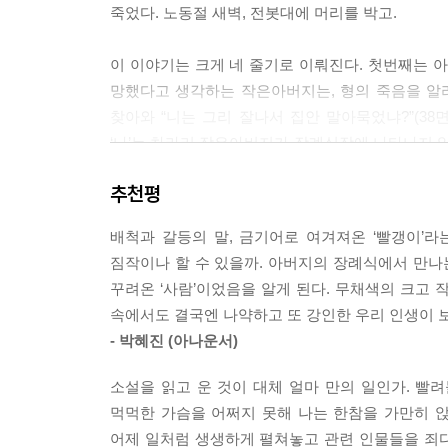
죽었다. 노동절 새벽, 전봇대에 머리를 박고.
“노동이…… 노동이…… 힘들어.”
이 이야기는 크게 네 줄기로 이뤄진다. 첫번째는 아
그때까지 위태위태 잘 참고 있던 나는 노동이 힘들다
망했다고 생각하는 작은아버지는, 형의 죽음을 알
으며 덧붙였다.
찾아와 “니는 그리 잘나서 집안 말아묵었냐?”(3
“사흘 노가다 뛰고 석달 입원했네. 나는 암만해도 노
‘나’는 차라리 작은아버지가 장례식장에 나타나지 않
“저놈의 부르주아 근성은 머리가 희캐져도 뿌리가 
내내 흥미진진 궁금하게 지켜보게 된다. 죽은 아버
--- p.150
추천평
두번째는 구례에서 아버지가 사귀어온 친구들의 이
월남전에서 다리를 잃었다고 했으니 아마도 육십년대
배척과 갈등의 말, 금기어로 여겨져온 ‘빨갱이’
듯하다. 아버지의 소학교 동창이자 시계방을 운영
팡이를 능숙하게 움직여 비틀거리지도 않고 내 쪽으
짐작이나 할 수 있을까. 아버지의 장례식에서 만
둘도 없는 친구다. 정치적 지향 차이로 발생하는 두 
“아따 조문은 무신…… 나랑 쐬주나 마시장게.”
꾸려온 ‘사람’이었음을 알게 된다. 무채색의 크고
지금의 정치권이 배웠으면 싶은 생각도 든다. 그리
다리 불편한 노인네를 확 낚아챌 수도 없는 노릇, 
속에서도 결국엔 나약하고 또 강인한 우리 인생이 
“담배 친구”(139면)란다. 열일곱살 소녀와 허물
“왜? 나는 베트콩 때려잡던 사램잉게 뽈갱이 조문하
- 박혜진 (아나운서)
‘미 제국주의’ 운운하는 것을 잊지 않는 아버지의
--- p.193
사람들, 총부리를 맞서고 싸웠지만 이윽고 친구가 된
소설을 읽고 운 것이 대체 얼마 만의 일인가. 빨
“넘의 딸이 담배 피우먼 못된 년이고, 내 딸이 담
먹먹한 가슴을 어쩌지 못해 나는 한참을 가만히 
내가 알던 아버지는 진짜일까?
신 헥명을 하겄다는 것이여!” 그때 어머니 나이 
어제 일처럼 생생하게 펼쳐놓고 관련 인물들을 죄