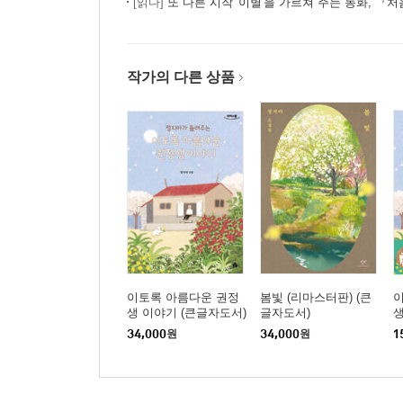
[읽다]
또 다른 시작 '이별'을 가르쳐 주는 동화, 『
작가의 다른 상품
이토록 아름다운 권정
봄빛 (리마스터판) (큰
생 이야기 (큰글자도서)
글자도서)
34,000
원
34,000
원
1