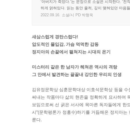
‘아버지가 죽었다.’는 문장으로 소설은 시작한다. ‘전
하게 얽혀있다. 읽는 동안 울컥, 깊이 맺혀있던 마음
2022.09.16.
소설/시 PD 박형욱
새삼스럽게 경탄스럽다!
압도적인 몰입감, 가슴 먹먹한 감동
정지아의 손끝에서 펼쳐지는 시대의 온기
미스터리 같은 한 남자가 헤쳐온 역사의 격랑
그 안에서 발견하는 끝끝내 강인한 우리의 인생
김유정문학상 심훈문학대상 이효석문학상 등을 수상하
써내는 작품마다 삶의 현존을 정확하게 묘사하며 
보임으로써 선 굵은 서사에 목마른 독자들에게 한모
시”(문학평론가 정홍수)하기를 거듭해온 정지아는 한
룬다.