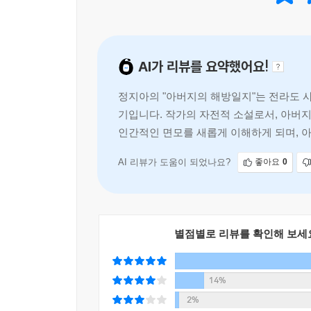
32년 전 정지아의 등장은 한국문학에서 하나의 센
핍진한 서술과 역사를 대하는 진지한 태도 때문이
관록과, 마지막 페이지까지 독자의 손을 꼭 붙들어놓
증명하게 되리라 기대하는 이유도 바로 여기에 있
AI가 리뷰를 요약했어요!
되었다는 말에, 한국문학을 사랑하는 모두가 귀를 
정지아의 "아버지의 해방일지"는 전라도 
작가의 말
기입니다. 작가의 자전적 소설로서, 아버
인간적인 면모를 새롭게 이해하게 되며, 
고향에 돌아오니 서울서 보이지 않던 아름다움 천지
읎어 싫고 산수유는 속 읎어 싫다는 동네 할매, 필
AI 리뷰가 도움이 되었나요?
좋아요
0
억센 나물을 삶으면 부드럽다고 뻥쳐서 파는 장터
식당 아줌마(알고 보니 그이는 관절염이 심했다)
먹고살자고 하는 짓이다. 급하면 뻥도 치고 호통도 
별점별로 리뷰를 확인해 보세
사램이 오죽하면 글겄냐. 아버지 십팔번이었다. 그 
14%
아버지. 아버지 딸, 참 오래도 잘못 살았습니다.
2%
낳아주신 것도, 하의 상의 인물로 낳아주신 것도 