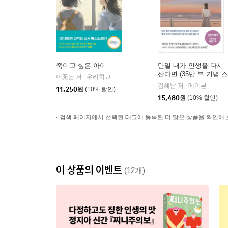
죽이고 싶은 아이
만일 내가 인생을 다시
산다면 (35만 부 기념 스
이꽃님 저
우리학교
|
페셜 에디션)
김혜남 저
메이븐
|
11,250
원
(10% 할인)
15,480
원
(10% 할인)
검색 페이지에서 선택된 태그에 등록된 더 많은 상품을 확인해 
이 상품의 이벤트
(12개)