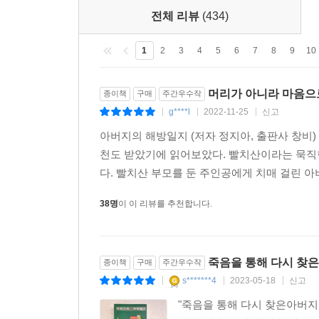
전체 리뷰
(434)
1
2
3
4
5
6
7
8
9
10
머리가 아니라 마음으
종이책
구매
주간우수작
g****l
2022-11-25
신고
|
|
|
아버지의 해방일지 (저자 정지아, 출판사 창비)
천도 받았기에 읽어보았다. 빨치산이라는 묵직
다. 빨치산 부모를 둔 주인공에게 치매 걸린 아
38명
이 이 리뷰를 추천합니다.
죽음을 통해 다시 찾
종이책
구매
주간우수작
s*******4
2023-05-18
신고
|
|
|
"죽음을 통해 다시 찾은아버지