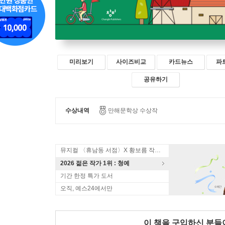
미리보기
사이즈비교
카드뉴스
파
공유하기
수상내역
만해문학상 수상작
뮤지컬 〈휴남동 서점〉X 황보름 작가 북토크
2026 젊은 작가 1위 : 청예
기간 한정 특가 도서
오직, 예스24에서만
이 책을 구입하신 분