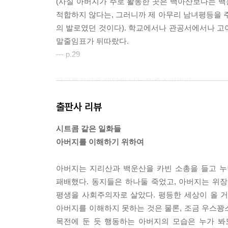
(사실 아버지가 주로 활동한 곳은 백아산보다는 
적합하지 않다는, 그러니까 제 아무리 남녀평등을
의 발로였던 것이다). 학교에서나 관공서에서나 고아
말줄임표가 뒤따랐다.
--- p.29
유물론자다운 대답이 나는 만족스러웠다.
“그럼 제사는?”
출판사 리뷰
“지사는 무신 지사. 헹제라도 많아서 핑계 김에 얼굴
아버지는 뼛속까지 유물론자였다. 부모가 여든 넘
시트콤 같은 일화들
가 그러하였으니 따르면 될 터였다. 역시 유물론은 
아버지를 이해하기 위하여
--- p.94
아버지는 지리산과 백운산을 카빈 소총을 들고 누
“오죽흐먼 나헌티 전화를 했겄어, 이 밤중에!” 또
패배했다. 동지들은 하나둘 죽었고, 아버지는 위
버지와 달리 오죽해서 아버지를 찾는 마음을 믿지 않
평생을 사회주의자로 살았다. 평등한 세상이 올 거
지다. 힘들 때 도움받은 그 마음을 평생 간직하는 
아버지를 이해하지 못하는 것은 물론, 조금 우스꽝
저 잊어버린다.
목전에 둔 듯 행동하는 아버지의 모습은 누가 봐
--- p.102