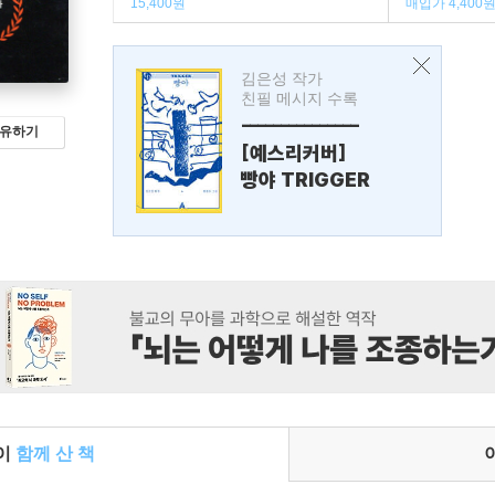
15,400원
매입가 4,400
김은성 작가
친필 메시지 수록
---------------
유하기
[예스리커버]
빵야 TRIGGER
들이
함께 산 책