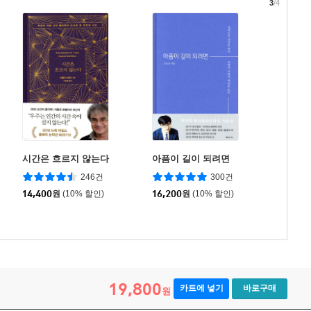
3
/4
시간은 흐르지 않는다
아픔이 길이 되려면
246건
300건
14,400
원
(10% 할인)
16,200
원
(10% 할인)
19,800
카트에 넣기
바로구매
원