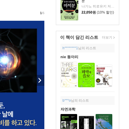
분
나가노 히로유키 저/위정훈 역/김범준 감수
22,050
원
(10% 할인)
1
/6
이 책이 담긴
리스트
더보기
h********1
님의 리스트
nie 동아리
b***o
님의 리스트
자연과학