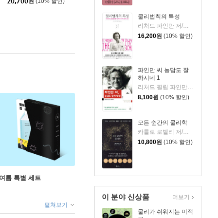
20,700
원
(10% 할인)
물리법칙의 특성
리처드 파인만 저/안동완 역
16,200
원
(10% 할인)
파인만 씨 농담도 잘
하시네 1
리처드 필립 파인만 저/김희봉 역
8,100
원
(10% 할인)
모든 순간의 물리학
카를로 로벨리 저/김현주 역/이중원 감수
10,800
원
(10% 할인)
 여름 특별 세트
이 분야 신상품
더보기
펼쳐보기
물리가 쉬워지는 미적