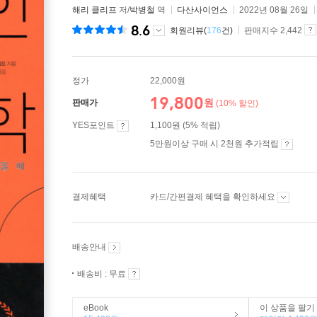
해리 클리프
저/
박병철
역
다산사이언스
2022년 08월 26일
8.6
회원리뷰(
176
건)
판매지수 2,442
정가
22,000원
19,800
원
판매가
(10% 할인)
YES포인트
1,100원 (5% 적립)
5만원이상 구매 시 2천원 추가적립
결제혜택
카드/간편결제 혜택을 확인하세요
배송안내
배송비 : 무료
eBook
이 상품을 팔기