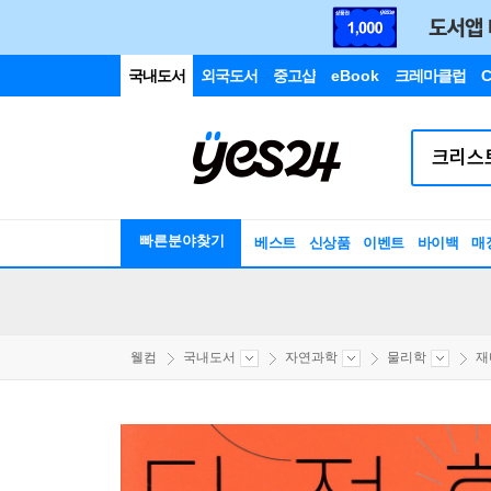
국내도서
외국도서
중고샵
eBook
크레마클럽
C
빠른분야찾기
베스트
신상품
이벤트
바이백
매
웰컴
국내도서
자연과학
물리학
재