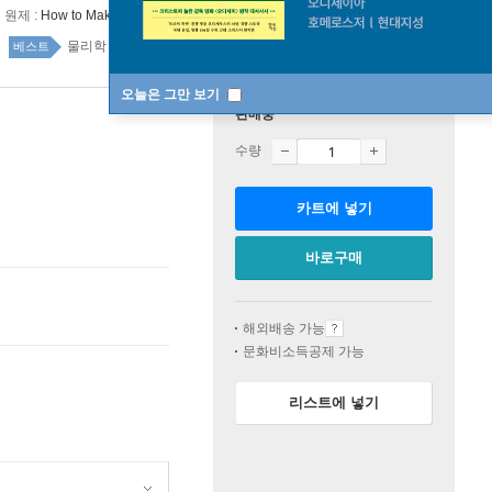
원제 :
How to Make an Apple Pie from Scratch
물리학 52위
자연과학 top20 10주
베스트
오늘은 그만 보기
판매중
수량
카트에 넣기
바로구매
해외배송 가능
문화비소득공제 가능
리스트에 넣기