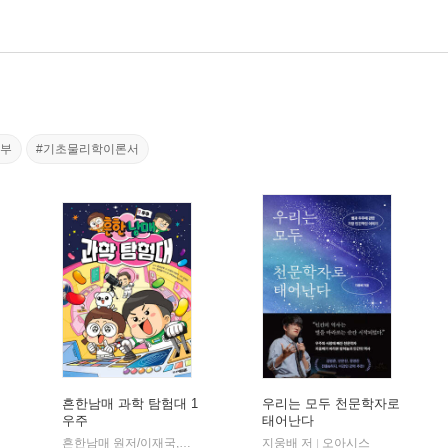
공부
#기초물리학이론서
흔한남매 과학 탐험대 1
우리는 모두 천문학자로
우주
태어난다
알에이치코리아(RHK)
|
흔한남매 원저/이재국,이현진 글/김덕영 그림/정현철,김희목,권경아,최진수 기획/정현철 감수
지웅배 저
오아시스
|