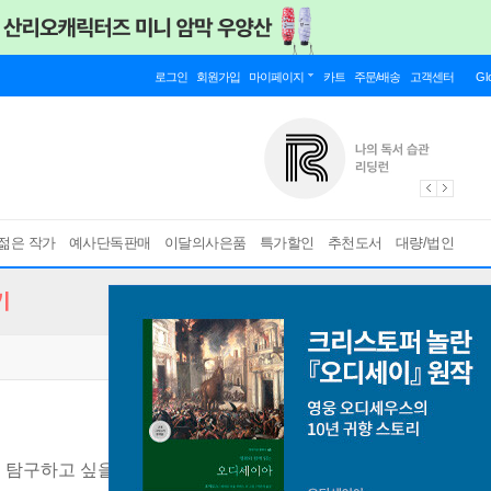
로그인
회원가입
마이페이지
카트
주문/배송
고객센터
Gl
젊은 작가
예사단독판매
이달의사은품
특가할인
추천도서
대량/법인
기
 탐구하고 싶을 때