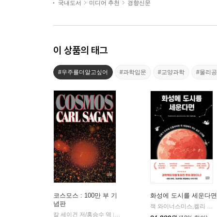
국내도서
미디어 추천
경향신문
이 상품의 태그
#우주를더알고싶어
#과학입문
#교양과학
#물리
코스모스 : 100만 부 기
화성에 도시를 세운다면
념판
잭 와이너스미스,켈리 와이너스미스 저/지웅배 역
칼 세이건 저/홍승수 역
사이언스북스
|