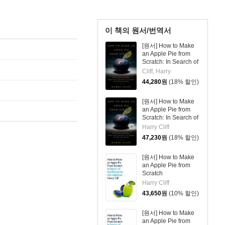
이 책의 원서/번역서
[원서] How to Make
an Apple Pie from
Scratch: In Search of
the Recipe for Our
Cliff, Harry
Universe, from the
44,280
원
(18% 할인)
Origins of Atoms to
the Big Bang
[원서] How to Make
an Apple Pie from
Scratch: In Search of
the Recipe for Our
Harry Cliff
Universe, from the
47,230
원
(18% 할인)
Origins of Atoms to
the Big Bang
[원서] How to Make
an Apple Pie from
Scratch
Harry Cliff
43,650
원
(10% 할인)
[원서] How to Make
an Apple Pie from