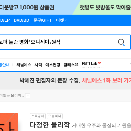
D/LP
DVD/BD
문구
/GIFT
티켓
장안내
채널예스
사락
예스펀딩
클래스24
독서유형검사
RBTI Lab
독서유형검사
박혜진 편집자의 문장 수집,
채널예스 1화 보러 가
미있는 물리이...
소득공제
오늘의책
다정한 물리학
거대한 우주와 물질의 기원을