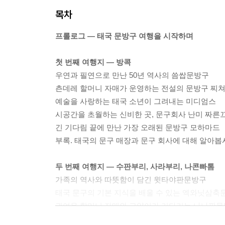
목차
프롤로그 ― 태국 문방구 여행을 시작하며
첫 번째 여행지 ― 방콕
우연과 필연으로 만난 50년 역사의 씀쌉문방구
츤데레 할머니 자매가 운영하는 전설의 문방구 찌
예술을 사랑하는 태국 소년이 그려내는 미디엄스
시공간을 초월하는 신비한 곳, 문구회사 난미 짜른
긴 기다림 끝에 만난 가장 오래된 문방구 모하마드
부록. 태국의 문구 매장과 문구 회사에 대해 알아봅
두 번째 여행지 ― 수판부리, 사라부리, 나콘빠톰
가족의 역사와 따뜻함이 담긴 윗타야판문방구
태국 문구의 기본 지식을 배울 수 있는 엑와닛삼축
귀여운 할머니 자매와 고양이가 기다리는 나나판
꿈과 희망이 가득한 문방구 북쓰쥬니어