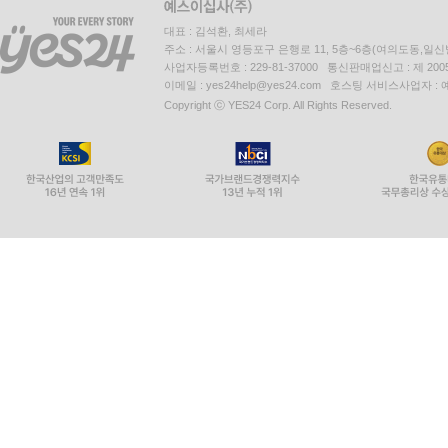
대표 : 김석환, 최세라
주소 : 서울시 영등포구 은행로 11, 5층~6층(여의도동,일신
사업자등록번호 : 229-81-37000 통신판매업신고 : 제 200
이메일 : yes24help@yes24.com 호스팅 서비스사업자 :
Copyright ⓒ YES24 Corp. All Rights Reserved.