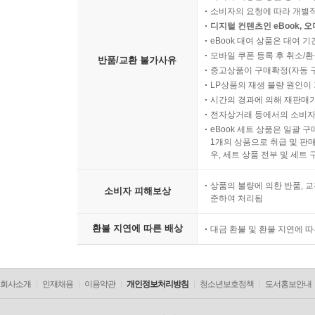
소비자의 요청에 따라 개별
디지털 컨텐츠인 eBook, 
eBook 대여 상품은 대여 기
모바일 쿠폰 등록 후 취소/환
반품/교환 불가사유
중고상품이 구매확정(자동 
LP상품의 재생 불량 원인이 기
시간의 경과에 의해 재판매가
전자상거래 등에서의 소비자
eBook 세트 상품은 일괄 
1개의 상품으로 취급 및 판매
우, 세트 상품 전부 및 세트
상품의 불량에 의한 반품, 교
소비자 피해보상
준하여 처리됨
환불 지연에 따른 배상
대금 환불 및 환불 지연에 
회사소개
인재채용
이용약관
개인정보처리방침
청소년보호정책
도서홍보안내