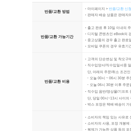
마이페이지 >
반품/교환 신청
반품/교환 방법
판매자 배송 상품은 판매자와
출고 완료 후 10일 이내의 
디지털 콘텐츠인 eBook의 
반품/교환 가능기간
중고상품의 경우 출고 완료일
모바일 쿠폰의 경우 유효기간(
고객의 단순변심 및 착오구
직수입양서/직수입일서중 일
단, 아래의 주문/취소 조건인
오늘 00시 ~ 06시 30분 
반품/교환 비용
오늘 06시 30분 이후 주문
직수입 음반/영상물/기프트 
단, 당일 00시~13시 사이
박스 포장은 택배 배송이 가
소비자의 책임 있는 사유로 
소비자의 사용, 포장 개봉에 
복제가 가능한 상품 등의 포장을 