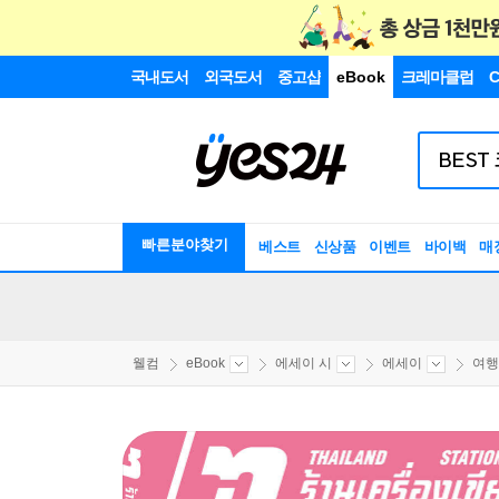
국내도서
외국도서
중고샵
eBook
크레마클럽
C
빠른분야찾기
베스트
신상품
이벤트
바이백
매
웰컴
eBook
에세이 시
에세이
여행