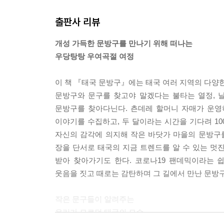
에필로그 ― 태국 문방구 여행에서 돌아오며
출판사 리뷰
이 책에 소개된 장소들
개성 가득한 문방구를 만나기 위해 떠나는
참고 자료
우당탕탕 우여곡절 여정
이 책 『태국 문방구』에는 태국 여러 지역의 다양한
문방구와 문구를 찾고야 말겠다는 불타는 열정, 
문방구를 찾아다닌다. 츤데레 할머니 자매가 운영
이야기를 수집하고, 두 달이라는 시간을 기다려 10
자신의 감각에 의지해 작은 바닷가 마을의 문방구를
장을 단서로 태국의 지금 트렌드를 알 수 있는 멋
받아 찾아가기도 한다. 코로나19 팬데믹이라는 
웃음을 짓고 때로는 감탄하며 그 길에서 만난 문방
작은 문구들이 알려주는
우리가 모르던 태국의 모습