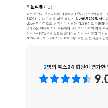
회원리뷰
문구는 필요에 의해 탄생하는 생활 밀착형의 제품
(2건)
등장하는 문구들도 마찬가지다. 자타공인 ‘문구 
매주 10건의 우수리뷰를 선정하여 YES포인트 3만원을 드
3,000원 이상 구매 후 리뷰 작성 시
일반회원 300원, 마니아
정반대되는 ‘싸바이 싸바이’ 문화를 가진 태국이지
eBook은 다운로드 후 작성한 리뷰만 YES포인트 지급됩니
태국의 또 다른 일면이다. 그리고 사는 볼펜마
클래스는 첫번째 회차 주문확정 시점부터 마지막 회차 주문
모르게 호기심이 발동해 지은이와 함께 그 이유를
사락 독서모임으로 진행된 클래스는 사락 독서모임 게시판
등장한다. 지금은 국내에서 찾아볼 수 없는 신
eBook 페이백, CD/LP, DVD/Blu-ray, 패션 및 판매금
문구점의 한 곳을 장식하고 있는 우리 문구 제품들
브랜드 호스의 연필이나 다양한 노트, 서식, 스티커
된다.
2
명의 예스24 회원이 평가한
특별하지 않은 일상을 특별하게 만들어간
9.
일상 여행자의 이야기
“너는 왜 태국의 문방구를 찾아다녀?” 지은이가 
낯선 태국에서의 특별하지 않은 일상을 특별하게 만
이러한 마음은 어쩌면 누구나 가지고 있는 것일지
분주히 누군가를 만나고 배우며 노력한다. 그리고