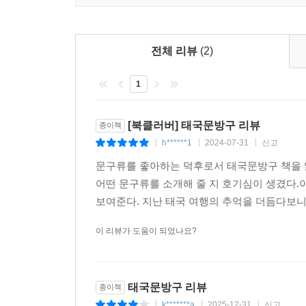
지은이도 마찬가지였을 것이다. 낯선 태국으로 
이곳저곳의 문방구를 찾아다니며 무채색으로 물들어
일상 여행자로 살아가고 있다. 이 책의 지은이가 
전체 리뷰
(2)
이 책 『태국 문방구』를 읽어가다 보면 특별하지
1
일상 여행자로 살아가 보자는 마음이 들지도 모른다
[북클러버] 태국문방구 리뷰
종이책
h******1
2024-07-31
신고
|
|
|
문구류를 좋아하는 덕후로서 태국문방구 책을 
어떤 문구류를 소개해 줄 지 호기심이 생겼다.
보여준다. 지난 태국 여행의 추억을 더듬다보니 
이 리뷰가 도움이 되었나요?
태국문방구 리뷰
종이책
k*******a
2025-12-31
신고
|
|
|