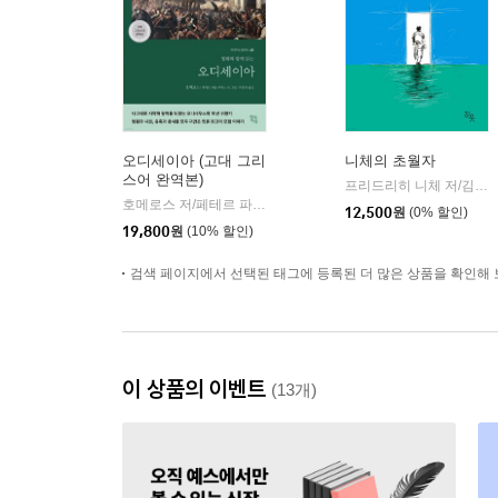
오디세이아 (고대 그리
니체의 초월자
스어 완역본)
프리드리히 니체 저/김철 편역
호메로스 저/페테르 파울 루벤스 그림/박문재 역
현대지성
|
12,500
원
(0% 할인)
19,800
원
(10% 할인)
검색 페이지에서 선택된 태그에 등록된 더 많은 상품을 확인해 
이 상품의 이벤트
(13개)