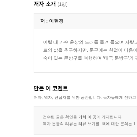
저자 소개
부록. 태국에만 있는 문구를 알아봅시다
(1명)
세 번째 여행지 ― 치앙마이, 빠이, 치앙라이
저 :
이현경
빈티지 문구와 만날 수 있는 카페 페이퍼스푼
시간이 멈춘 듯 느릿느릿 흐르는 엄피까문방구
어릴 때 가수 윤상의 노래를 즐겨 들으며 자랐
예술의 도시 치앙라이에서 만난 예술적 문방구
트의 삶을 추구하지만, 문구에는 한없이 마음이
부록. 태국 문방구에서 만날 수 있는 추억의 불량
숨어 있는 문방구를 여행하며 ‘태국 문방구’의
네 번째 여행지 ― 꼬사무이, 핫야이
바닷가 마을의 수줍은 소녀가 반겨주는 넝임임문방
태국의 문화를 엿볼 수 있는 도장이 가득한 꺼짝
만든 이 코멘트
부록. 태국 곳곳에서 역사와 문화가 담긴 문구를 
저자, 역자, 편집자를 위한 공간입니다. 독자들에게 전하고
다섯 번째 여행지 ― 콘깬, 깔라신
55년 동안 지역 주민과 함께해온 쓱사판콘깬문방구
접수된 글은 확인을 거쳐 이 곳에 게재됩니다.
소도시의 소소한 즐거움이 가득한 깔라신 문방구 
독자 분들의 리뷰는 리뷰 쓰기를, 책에 대한 문의는 1:
부록. 지성이 넘치는 대학교 서점 문방구로 문구 