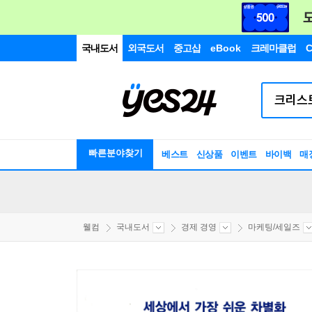
국내도서
외국도서
중고샵
eBook
크레마클럽
C
빠른분야찾기
베스트
신상품
이벤트
바이백
매
웰컴
국내도서
경제 경영
마케팅/세일즈