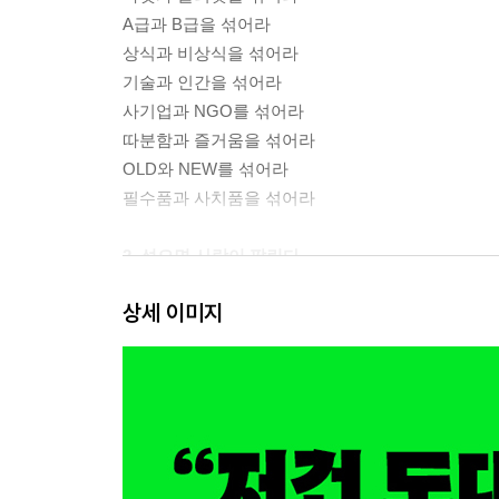
A급과 B급을 섞어라
상식과 비상식을 섞어라
기술과 인간을 섞어라
사기업과 NGO를 섞어라
따분함과 즐거움을 섞어라
OLD와 NEW를 섞어라
필수품과 사치품을 섞어라
2. 섞으면 사람이 팔린다
상세 이미지
모범생과 날라리를 섞어라
본캐와 부캐를 섞어라
덕후와 방송국을 섞어라
창조자와 모방자를 섞어라
세일즈맨과 디자이너를 섞어라
3. 섞으면 모든 것이 팔린다