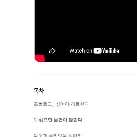
목차
프롤로그_ 섞어야 히트한다
1. 섞으면 물건이 팔린다
다윗과 골리앗을 섞어라