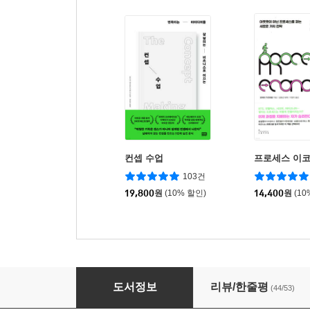
컨셉 수업
프로세스 이
103건
19,800
원
(10% 할인)
14,400
원
(10
믹스 (MIX)
도서정보
리뷰/한줄평
(44/53)