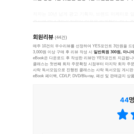
저자는 10년 넘게 광고 기획자, 브랜드 마케터로
중심에 ‘믹스(Mix)’ 전략이 있음을 발견했다. 믹
그 뒤로는 모든 히트작을 ‘믹스’ 관점으로 바라보게 
회원리뷰
비상식, 어른과 아이, 기술과 인간…. 이것들을 섞
(44건)
결과물이 나온다. 이질적인 두 사물의 조합에서 팽팽
매주 10건의 우수리뷰를 선정하여 YES포인트 3만원을 드
3,000원 이상 구매 후 리뷰 작성 시
일반회원 300원, 마니아
'최초'가 되고, '차별화'를 이루고, 열광하는 '팬'을
eBook은 다운로드 후 작성한 리뷰만 YES포인트 지급됩니
완전히 새로운 것은 없다고들 하지 않나. 아무런 
클래스는 첫번째 회차 주문확정 시점부터 마지막 회차 주문
창조 행위는 세상에 이미 존재하는 것들을 '믹스'하는 
사락 독서모임으로 진행된 클래스는 사락 독서모임 게시판
eBook 페이백, CD/LP, DVD/Blu-ray, 패션 및 판매금
잘 섞어야 히트하는 시대
44
명
그림을 그릴 때 아무 색이나 섞는다고 멋진 색이 나
것이다. 섞어서 '다름'을 구현하되, 반드시 '공감
책에서 만나보자.