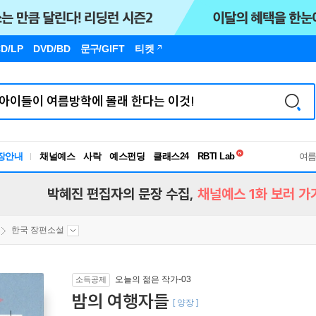
D/LP
DVD/BD
문구
/GIFT
티켓
독서유형검사
장안내
채널예스
사락
예스펀딩
클래스24
RBTI Lab
여
독서유형검사
박혜진 편집자의 문장 수집,
채널예스 1화 보러 가
한국 장편소설
오늘의 젊은 작가-03
소득공제
밤의 여행자들
[ 양장 ]