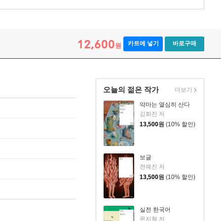
12,600
카트에 넣기
바로구매
원
오늘의 젊은 작가
더보기
악마는 열심히 산다
김화진 저
13,500
원
(10% 할인)
보글
전예진 저
13,500
원
(10% 할인)
실전 한국어
문지혁 저