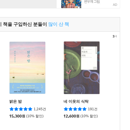
AD
이 책을 구입하신 분들이
많이 산 책
3
/4
밝은 밤
네 이웃의 식탁
1,245건
191건
15,300
원
(10% 할인)
12,600
원
(10% 할인)