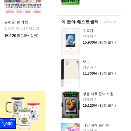
이 분야 베스트셀러
더보기
불편한 편의점
김호연 저
나무옆의자
|
수족관
15,120
원
(10% 할인)
유래혁 저
15,930
원
(10% 할인)
모순
양귀자 저
11,700
원
(10% 할인)
빵충 사육 준수 사항
김혜영 저
15,120
원
(10% 할인)
태양 아래 올리브
김초엽 저