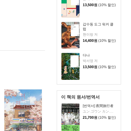
13,500
원
(10% 할인)
갑수동 도그 워커 클
럽
현이랑 저
14,400
원
(10% 할인)
다나
박서영 저
13,500
원
(10% 할인)
이 책의 원서/번역서
[번역서] 夜間旅行者
ユン.ゴウン カン.バンファ 저
21,700
원
(10% 할인)