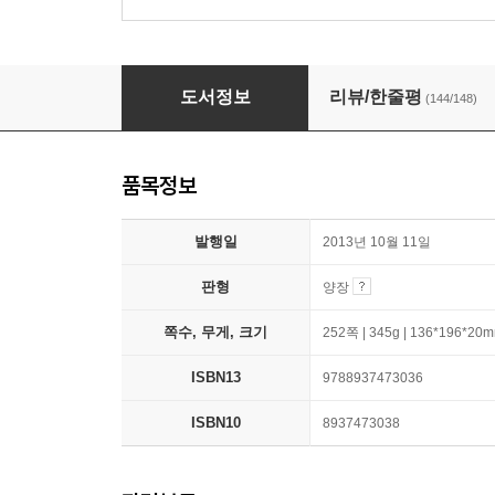
밤의 여행자들
도서정보
리뷰/한줄평
(144/148)
품목정보
발행일
2013년 10월 11일
판형
양장
쪽수, 무게, 크기
252쪽 | 345g | 136*196*20
ISBN13
9788937473036
ISBN10
8937473038