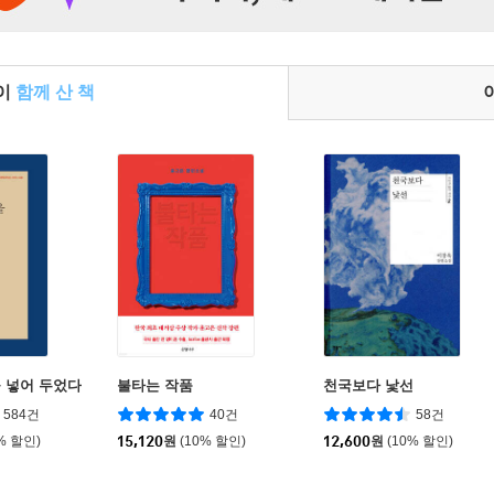
들이
함께 산 책
 넣어 두었다
불타는 작품
천국보다 낯선
584건
40건
58건
% 할인)
15,120
원
(10% 할인)
12,600
원
(10% 할인)