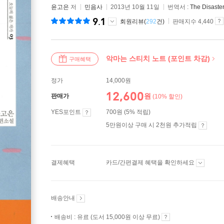
윤고은
저
민음사
2013년 10월 11일
번역서 :
The Disaster
9.1
회원리뷰(
292
건)
판매지수 4,440
악마는 스티치 노트 (포인트 차감)
구매혜택
정가
14,000원
12,600
원
판매가
(10% 할인)
YES포인트
700원 (5% 적립)
5만원이상 구매 시 2천원 추가적립
결제혜택
카드/간편결제 혜택을 확인하세요
배송안내
배송비 : 유료 (도서 15,000원 이상 무료)