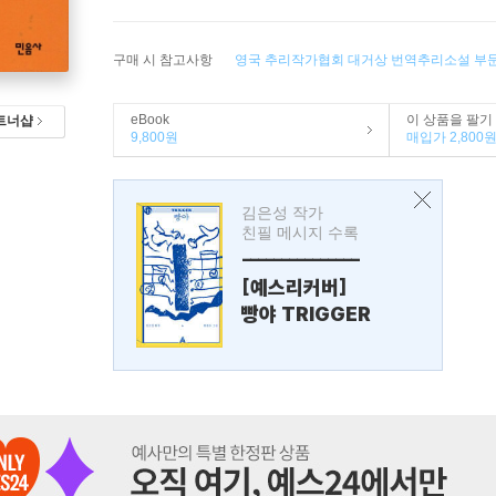
구매 시 참고사항
영국 추리작가협회 대거상 번역추리소설 부
eBook
이 상품을 팔기
트너샵
9,800원
매입가 2,800
김은성 작가
친필 메시지 수록
---------------
[예스리커버]
빵야 TRIGGER