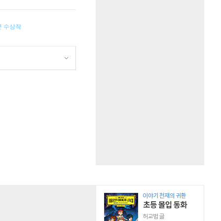
문 수상작
원