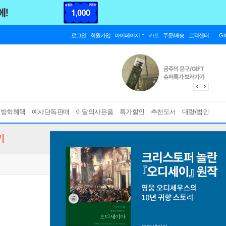
로그인
회원가입
마이페이지
카트
주문/배송
고객센터
Gl
름방학혜택
예사단독판매
이달의사은품
특가할인
추천도서
대량/법인
기