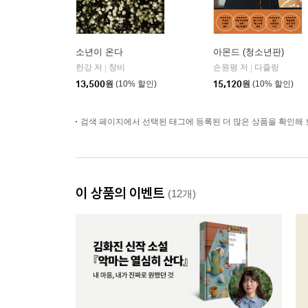
소년이 온다
아몬드 (청소년판)
한강 저
창비
손원평 저
다즐링
|
|
13,500
원
(10% 할인)
15,120
원
(10% 할인)
검색 페이지에서 선택된 태그에 등록된 더 많은 상품을 확인해 
이 상품의 이벤트
(12개)