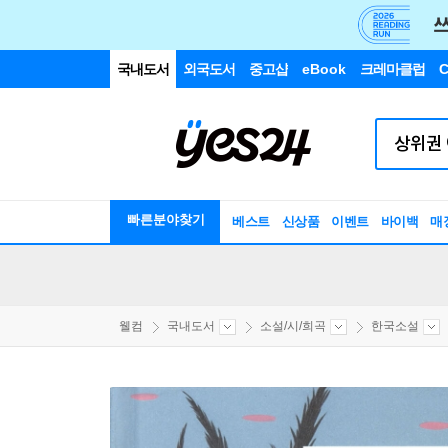
국내도서
외국도서
중고샵
eBook
크레마클럽
C
빠른분야찾기
베스트
신상품
이벤트
바이백
매
웰컴
국내도서
소설/시/희곡
한국소설