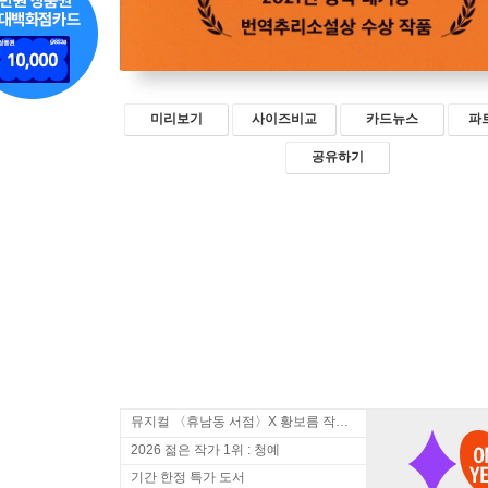
미리보기
사이즈비교
카드뉴스
파
공유하기
뮤지컬 〈휴남동 서점〉X 황보름 작가 북토크
2026 젊은 작가 1위 : 청예
기간 한정 특가 도서