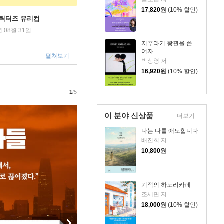
17,820
원
(10% 할인)
캐릭터즈 유리컵
년 08월 31일
지푸라기 왕관을 쓴
여자
펼쳐보기
박상영 저
16,920
원
(10% 할인)
1
/5
이 분야 신상품
더보기
나는 나를 애도합니다
배진희 저
10,800
원
기적의 하도리카페
조세핀 저
18,000
원
(10% 할인)