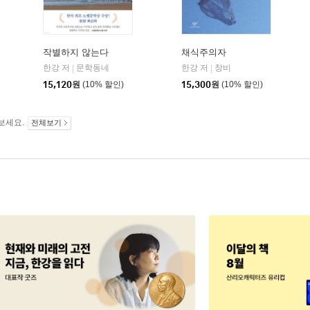
작별하지 않는다
채식주의자
한강 저
문학동네
한강 저
창비
|
|
15,120
원
(10% 할인)
15,300
원
(10% 할인)
보세요.
전체보기