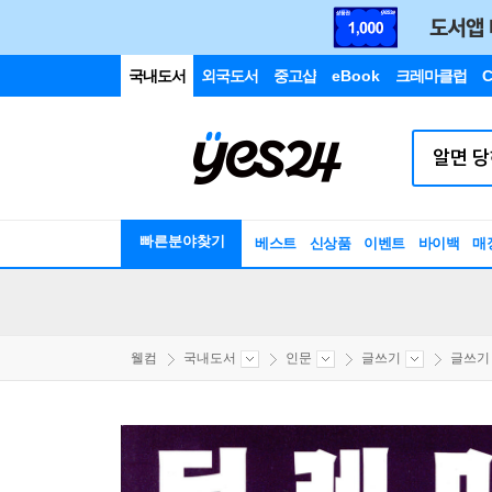
국내도서
외국도서
중고샵
eBook
크레마클럽
C
빠른분야찾기
베스트
신상품
이벤트
바이백
매
웰컴
국내도서
인문
글쓰기
글쓰기