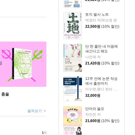
토지 필사 노트
박경리 저/유선경 편
22,500
원
(10% 할인)
단 한 줄만 내 마음에
새긴다고 해도
나민애 저
21,420
원
(10% 할인)
12주 안에 논문 작성
에서 출판까지
이수련,웬디 로라 벨처스 저／김희정 역
 춤을
32,000
원
단어의 쓸모
펼쳐보기
차민진 저
21,600
원
(10% 할인)
1
/6