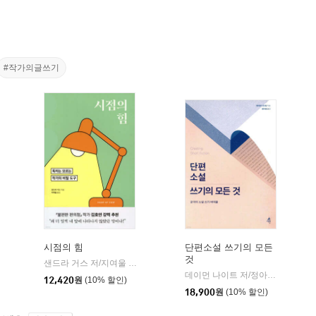
#작가의글쓰기
시점의 힘
단편소설 쓰기의 모든
것
샌드라 거스 저/지여울 역
윌북(willbook)
|
데이먼 나이트 저/정아영 역
다른
|
12,420
원
(10% 할인)
18,900
원
(10% 할인)