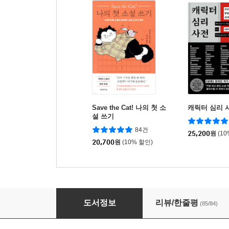
Save the Cat! 나의 첫 소
캐릭터 심리 
설 쓰기
84건
25,200
원
(1
20,700
원
(10% 할인)
딜레마 사전
도서정보
리뷰/한줄평
(85/84)