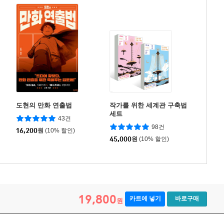
도현의 만화 연출법
작가를 위한 세계관 구축법
세트
43건
98건
16,200
원
(10% 할인)
45,000
원
(10% 할인)
19,800
카트에 넣기
바로구매
원