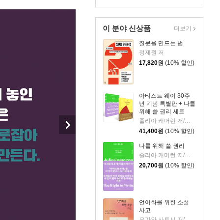
이 분야 신상품
더보기
질문을 만드는 법
정제원 저
17,820
원
(10% 할인)
아티스트 웨이 30주
년 기념 특별판 + 나를
위해 쓸 권리 세트
줄리아 캐머런 저/박미경,박성혜 역
41,400
원
(10% 할인)
나를 위해 쓸 권리
줄리아 캐머런 저/박성혜 역
20,700
원
(10% 할인)
언어화를 위한 소설
사고
오가와 사토시 저/박대겸 역