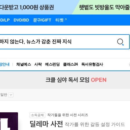
D/LP
DVD/BD
문구
/GIFT
티켓
장안내
채널예스
사락
예스펀딩
클래스24
독서유형검사
RBTI Lab
독서유형검사
크클 심야 독서 모임
OPEN
 일반
작가들을 위한 사전 시리즈
소득공제
딜레마 사전
작가를 위한 갈등 설정 가이드