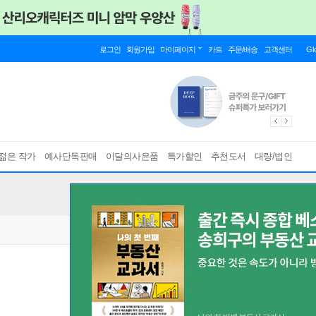
로그인
회원가입
마이페이지
카트
주문/배송
고객센터
Gl
젊은 작가
예사단독판매
이달의사은품
특가할인
추천도서
대량/법인