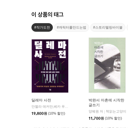
이 상품의 태그
#작가도전
#캐릭터를만드는법
#스토리텔링바이블
딜레마 사전
박완서 마흔에 시작한
글쓰기
안젤라 애커만,베카 푸글리시 저/오수원 역
윌북(willbook)
|
양혜원 저
책읽는고양이
|
19,800
원
(10% 할인)
11,700
원
(10% 할인)