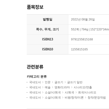
품목정보
발행일
2022년 08월 26일
쪽수, 무게, 크기
552쪽 | 794g | 152*220*34
ISBN13
9791155815168
ISBN10
1155815165
관련분류
카테고리 분류
국내도서
인문
글쓰기
글쓰기 일반
국내도서
예술
영화/드라마
시나리오/연출
국내도서
소설/시/희곡
시/희곡
희곡/시나리오
국내도서
소설/시/희곡
비평/창작/이론
창작/문장작법