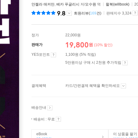
안젤라 애커만
,
베카 푸글리시
저/
오수원
역
윌북(willbook)
2
9.8
회원리뷰(
169
건)
판매지수 3,324
정가
22,000원
19,800
원
판매가
(10% 할인)
YES포인트
1,100원 (5% 적립)
5만원이상 구매 시 2천원 추가적립
결제혜택
카드/간편결제 혜택을 확인하세요
배송안내
배송비 : 무료
eBook
이 상품을 팔기