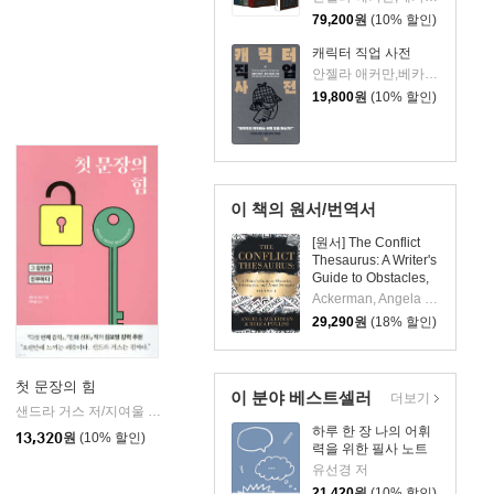
79,200
원
(10% 할인)
캐릭터 직업 사전
안젤라 애커만,베카 푸글리시 저/최세민,김흥준 등역
19,800
원
(10% 할인)
이 책의 원서/번역서
[원서] The Conflict
Thesaurus: A Writer's
Guide to Obstacles,
Adversaries, and
Ackerman, Angela / Puglisi, Becca
Inner Struggles
29,290
원
(18% 할인)
(Volume 1)
첫 문장의 힘
이 분야 베스트셀러
더보기
샌드라 거스 저/지여울 역
윌북(willbook)
|
하루 한 장 나의 어휘
13,320
원
(10% 할인)
력을 위한 필사 노트
유선경 저
21,420
원
(10% 할인)