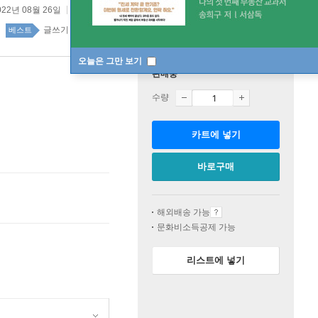
022년 08월 26일
원제 :
The Conflict Thesaurus Vol.1
글쓰기 34위
인문 top20 3주
베스트
오늘은 그만 보기
판매중
수량
카트에 넣기
바로구매
해외배송 가능
문화비소득공제 가능
리스트에 넣기