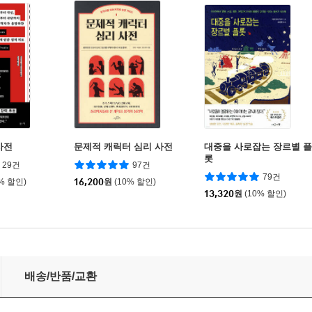
사전
문제적 캐릭터 심리 사전
대중을 사로잡는 장르별 플
롯
29건
97건
79건
0% 할인)
16,200
원
(10% 할인)
13,320
원
(10% 할인)
배송/반품/교환