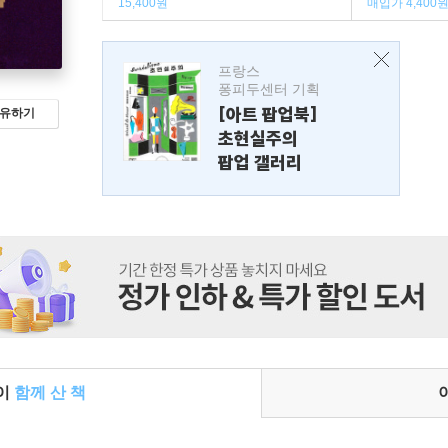
15,400원
매입가 4,400
프랑스
퐁피두센터 기획
[아트 팝업북]
유하기
초현실주의
팝업 갤러리
들이
함께 산 책