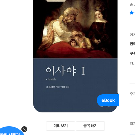
존
정
판
쿠
Y
추
결
미리보기
공유하기