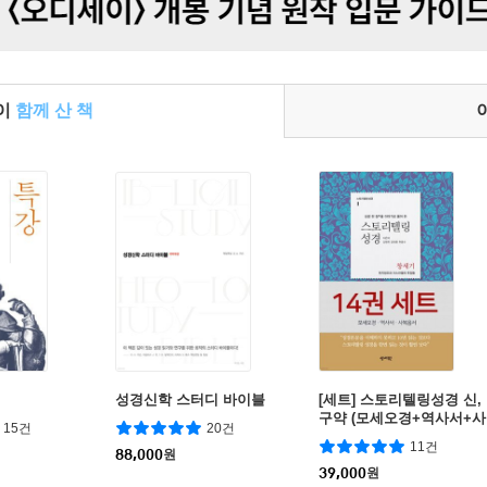
들이
함께 산 책
성경신학 스터디 바이블
[세트] 스토리텔링성경 신,
구약 (모세오경+역사서+사
15건
20건
복음서)
11건
88,000
원
39,000
원