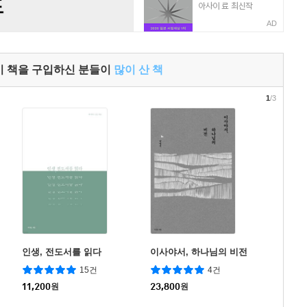
AD
이 책을 구입하신 분들이
많이 산 책
1
/3
인생, 전도서를 읽다
이사야서, 하나님의 비전
15건
4건
11,200
원
23,800
원