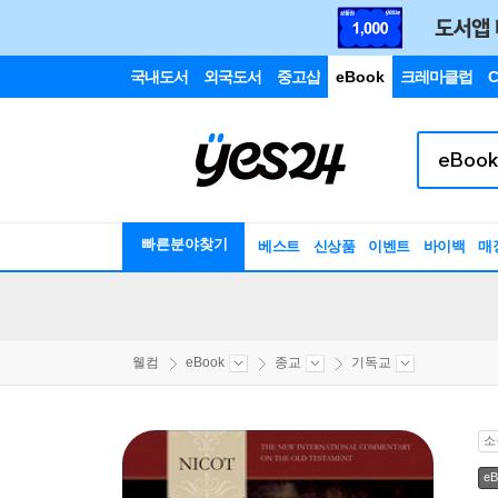
국내도서
외국도서
중고샵
eBook
크레마클럽
C
빠른분야찾기
베스트
신상품
이벤트
바이백
매
웰컴
eBook
종교
기독교
소
eB