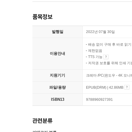
품목정보
발행일
2022년 07월 30일
배송 없이 구매 후 바로 읽
제한없음
이용안내
TTS 가능
저작권 보호를 위해 인쇄 기
지원기기
크레마 /PC(윈도우 - 4K 모
파일/용량
EPUB(DRM) | 42.86MB
ISBN13
9788960927391
관련분류