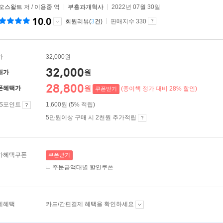
 오스왈트
저 /
이용중
역
부흥과개혁사
2022년 07월 30일
10.0
회원리뷰(
3
건)
판매지수 330
가
32,000원
32,000
원
매가
28,800
원
폰혜택가
(종이책 정가 대비 28% 할인)
쿠폰받기
ES포인트
1,600원 (5% 적립)
5만원이상 구매 시 2천원 추가적립
가혜택쿠폰
쿠폰받기
주문금액대별 할인쿠폰
제혜택
카드/간편결제 혜택을 확인하세요