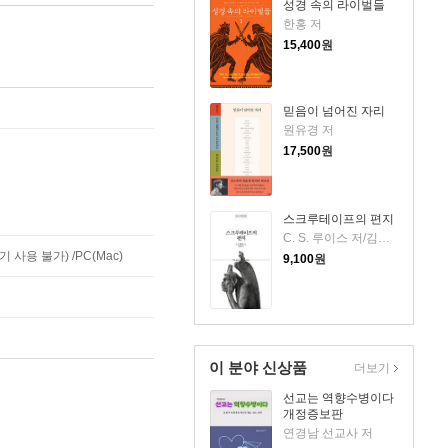
성경 속의 라이벌들
한홍 저
15,400
원
믿음이 넘어진 자리
원유경 저
17,500
원
스크루테이프의 편지
C. S. 루이스 저/김선형 역
사용 불가) /PC(Mac)
9,100
원
이 분야 신상품
더보기
선교는 역향수병이다
개정증보판
연경남 선교사 저