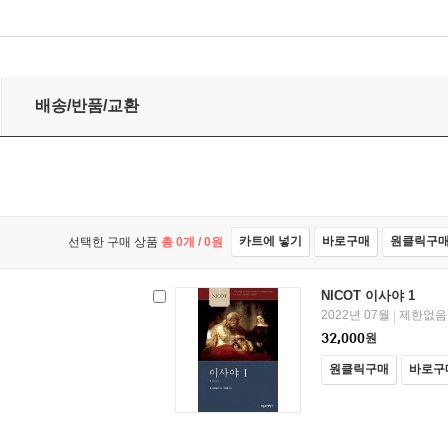
배송/반품/교환
카트에 넣기
바로구매
원클릭구
선택한 구매 상품
총
0
개 /
0
원
NICOT 이사야 1
2022년 07월
제한없음
|
32,000
원
원클릭구매
바로구