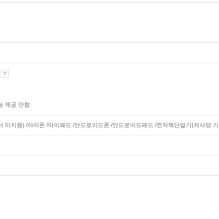
기
능 제공 안함
니터 미지원) /아이폰 /아이패드 /안드로이드폰 /안드로이드패드 /전자책단말기(저사양 기기 