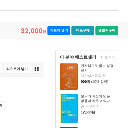
32,000
카트에 넣기
바로구매
원클릭구매
원
이 분야 베스트셀러
더보기
전자책으로 읽는 성경
매
리스트에 넣기
전서
대한성서공회 저
900
원
(10% 할인)
모두가 자신의 믿음
없음과 싸우고 있다
매
존 파이퍼 저
12,600
원