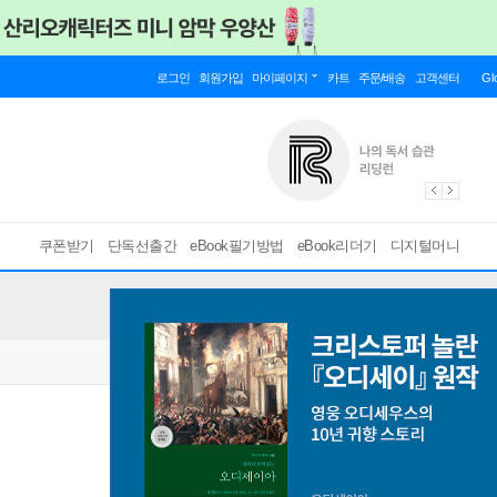
로그인
회원가입
마이페이지
카트
주문/배송
고객센터
Gl
쿠폰받기
단독선출간
eBook필기방법
eBook리더기
디지털머니