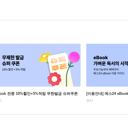
Book 전종 10%할인+5%적립 무한발급 슈퍼쿠폰
[이용안내] 예스24 eBo
시
상시