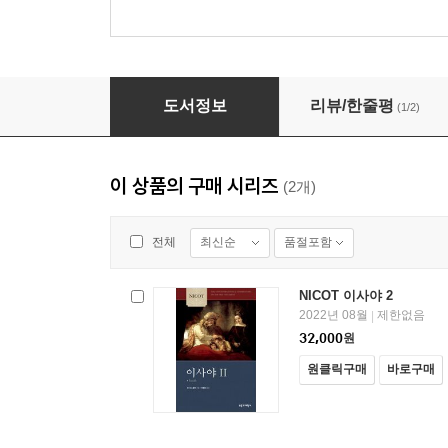
NICOT 이사야 1
도서정보
리뷰/한줄평
(1/2)
이 상품의 구매 시리즈
(2개)
최신순
품절포함
전체
NICOT 이사야 2
2022년 08월
제한없음
|
32,000
원
원클릭구매
바로구매