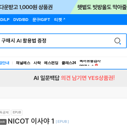
D/LP
DVD/BD
문구
/GIFT
티켓
독서유형검사
장안내
채널예스
사락
예스펀딩
클래스24
RBTI Lab
독서유형검사
AI 일문백답
의견 남기면 YES상품권!
득공제
EPUB
NICOT 이사야 1
[ EPUB ]
ook