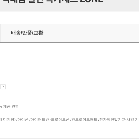
배송/반품/교환
기
능 제공 안함
니터 미지원) /아이폰 /아이패드 /안드로이드폰 /안드로이드패드 /전자책단말기(저사양 기기 