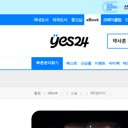
국내도서
외국도서
중고샵
eBook
크레마클럽
C
빠른분야찾기
베스트
신상품
이벤트
바이백
매
웰컴
eBook
소설
SF/판타지