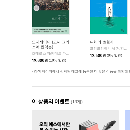
오디세이아 (고대 그리
니체의 초월자
스어 완역본)
프리드리히 니체 저/김철 편역
호메로스 저/페테르 파울 루벤스 그림/박문재 역
현대지성
|
12,500
원
(0% 할인)
19,800
원
(10% 할인)
검색 페이지에서 선택된 태그에 등록된 더 많은 상품을 확인해 
이 상품의 이벤트
(13개)