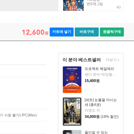
AD
12,600
카트에 넣기
바로구매
원클릭구매
원
이 분야 베스트셀러
더보기
프로젝트 헤일메리
앤디 위어 저/강동혁 역
15,400
원
[세트] 눈물을 마시는
새 (총4권)
이영도 저
사용 불가) /PC(Mac)
34,000
원
(19% 할인)
돌이킬 수 있는