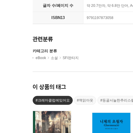
글자 수/페이지 수
약 20.7만자, 약 6.8만 단어, 
ISBN13
9791197873058
관련분류
카테고리 분류
eBook
소설
SF/판타지
이 상품의 태그
#크레마클럽에있어요
#책읽아웃
#등골서늘한추리스