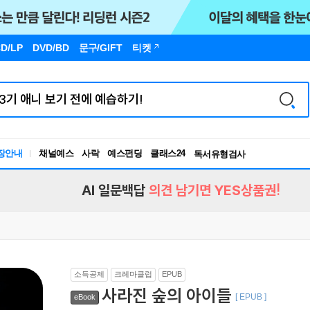
D/LP
DVD/BD
문구
/GIFT
티켓
장안내
채널예스
사락
예스펀딩
클래스24
독서유형검사
RBTI Lab
독서유형검사
AI 일문백답
의견 남기면 YES상품권!
소득공제
크레마클럽
EPUB
사라진 숲의 아이들
[ EPUB ]
eBook