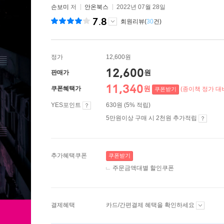
손보미
저
안온북스
2022년 07월 28일
7.8
회원리뷰(
30
건)
정가
12,600원
12,600
원
판매가
11,340
원
쿠폰혜택가
(종이책 정가 대비
쿠폰받기
YES포인트
630원 (5% 적립)
5만원이상 구매 시 2천원 추가적립
추가혜택쿠폰
쿠폰받기
주문금액대별 할인쿠폰
결제혜택
카드/간편결제 혜택을 확인하세요