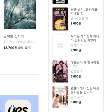
최종 병기 : 은하계를
지배할 힘
존 W. 캠벨 저
8,000
원
공허한 십자가
우리는 헤어진게 아니
라 멈춰있던 거였다
k)
히가시노 게이고 저/이선희 역
자음과모음
|
송향미 저
13,700
원
(0% 할인)
9,900
원
대표님이 제 첫사랑입
니다
김연경 저
6,000
원
결혼식에서 신랑 대신
첫사랑을 만났다.
김연경 저
6,000
원