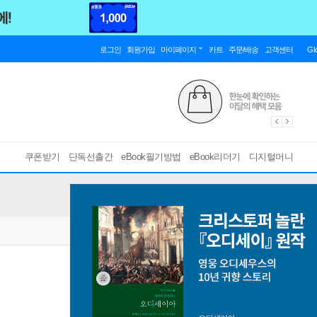
로그인
회원가입
마이페이지
카트
주문/배송
고객센터
Gl
쿠폰받기
단독선출간
eBook필기방법
eBook리더기
디지털머니