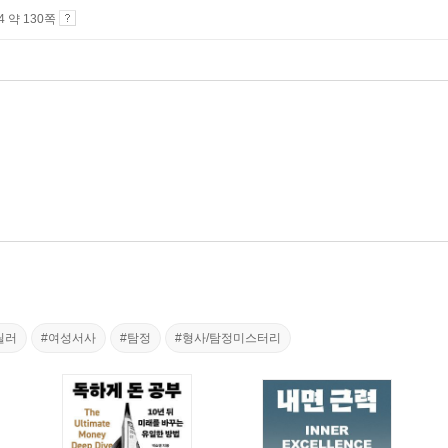
A4 약 130쪽
릴러
#여성서사
#탐정
#형사/탐정미스터리