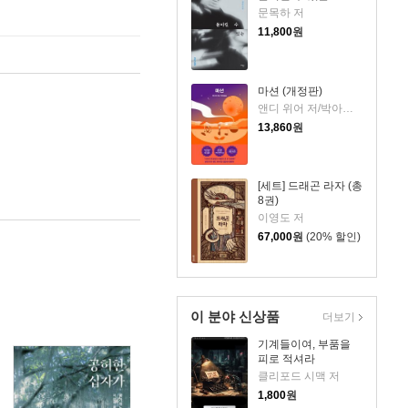
문목하 저
11,800
원
마션 (개정판)
앤디 위어 저/박아람 역
13,860
원
[세트] 드래곤 라자 (총
8권)
이영도 저
67,000
원
(20% 할인)
이 분야 신상품
더보기
기계들이여, 부품을
피로 적셔라
클리포드 시맥 저
1,800
원