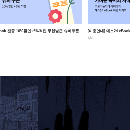
Book 전종 10%할인+5%적립 무한발급 슈퍼쿠폰
[이용안내] 예스24 eBo
시
상시