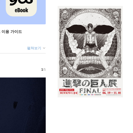
ok 이용 가이드
펼쳐보기
1
/5