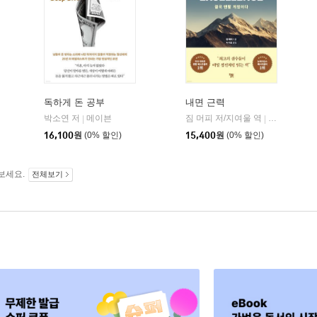
독하게 돈 공부
내면 근력
히읏
박소연 저
메이븐
짐 머피 저/지여울 역
윌북(willboo
|
|
|
16,100
원
(0% 할인)
15,400
원
(0% 할인)
보세요.
전체보기