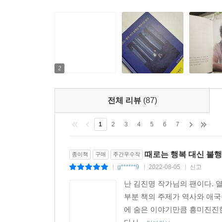
2
전체 리뷰
(87)
1
2
3
4
5
6
7
때로는 행복 대신 불
종이책
구매
주간우수작
g******9
2022-08-05
신고
|
|
|
난 김진명 작가님의 팬이다. 열
부분 책의 주제가 역사와 애국
에 숨은 이야기만큼 흥미진진한