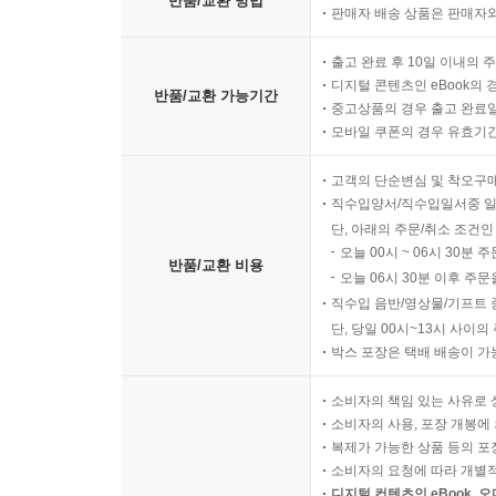
반품/교환 방법
판매자 배송 상품은 판매자와
출고 완료 후 10일 이내의 
디지털 콘텐츠인 eBook의 
반품/교환 가능기간
중고상품의 경우 출고 완료일
모바일 쿠폰의 경우 유효기간(
고객의 단순변심 및 착오구
직수입양서/직수입일서중 일
단, 아래의 주문/취소 조건인
오늘 00시 ~ 06시 30분 
반품/교환 비용
오늘 06시 30분 이후 주문
직수입 음반/영상물/기프트 
단, 당일 00시~13시 사이
박스 포장은 택배 배송이 가
소비자의 책임 있는 사유로 
소비자의 사용, 포장 개봉에 
복제가 가능한 상품 등의 포장을 
소비자의 요청에 따라 개별
디지털 컨텐츠인 eBook, 