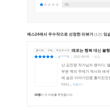
오랜 시간 소설을 통해 수많은 대중을 사로잡아 
0%
전한다.
삶을 살아가며 만난 사람들의 비애와 애환을,
위인들의 일화를 통해 본능을 초월한 숭고한 정신세
예스24에서 우수작으로 선정한 리뷰가
(1건)
있습
집필활동을 하며 만난 다양한 사람들의 삶과 인간상
우리가 잊고 있던 역사의 소중함을,
과거와 현재를 잇는 초월적 가치에 대한 궁구를.
때로는 행복 대신 불
종이책
구매
주간우수작
g******9
2022-08-05
신고
|
|
|
가벼우면서도 진지한 마음으로 이 책을 펴고, 꼭 접
난 김진명 작가님의 팬이다. 열
부분 책의 주제가 역사와 애국
에 숨은 이야기만큼 흥미진진한
다시...
더보기
16명
이 이 리뷰를 추천합니다.