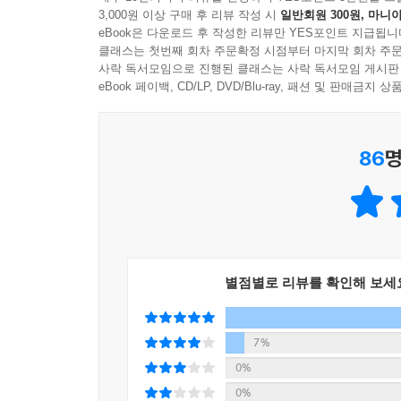
3,000원 이상 구매 후 리뷰 작성 시
일반회원 300원, 마니아
인생을 살아가며 어떤 의미를 찾을 수 있는가?
eBook은 다운로드 후 작성한 리뷰만 YES포인트 지급됩니
클래스는 첫번째 회차 주문확정 시점부터 마지막 회차 주문
작가는 이 책에서 어떻게 살아가야 하는지에 
사락 독서모임으로 진행된 클래스는 사락 독서모임 게시판
아리스토텔레스가 제자에게 파도가 치는 이유를 끝
eBook 페이백, CD/LP, DVD/Blu-ray, 패션 및 판매금
없었던 달의 인력을 지금은 초등 교육에서도 가르
것이기에, 우리는 조급할 필요 없이 삶을 열심히 살
86
명
“인간이 살아가는 그 자체로 의미가 있다. 단지 세
그러나 살아가는 것만으로도 충분해야 할 우리의
파생된 필연적인 공감의 부재와 초월적 가치의 상실
별점별로 리뷰를 확인해 보세
“어떤 진지한 공감도 애정도 없는 일상을 겪으며 우
매일 수많은 대화를 나누지만, 오히려 말을 섞을
7%
있지만, 타인과 함께하지 못하고 홀로 영위하는 삶
0%
0%