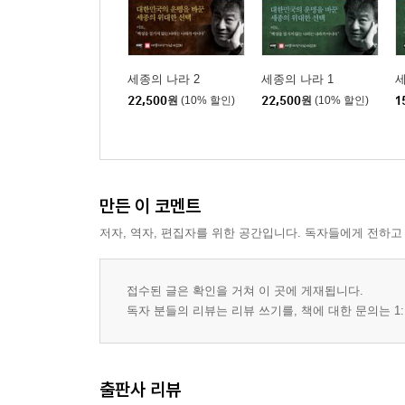
돌아오라, 몽유도원도
함흥차사
한국인의 정체성
에조 보고서
세종의 나라 2
세종의 나라 1
세
공자의 고뇌
22,500
원
(10% 할인)
22,500
원
(10% 할인)
1
양녕대군에게는 무슨 일이 있었던 것일까
광개토대왕비의 진실 (1)
광개토대왕비의 진실 (2)
광개토대왕비의 진실 (3)
만든 이 코멘트
광개토대왕비의 진실 (4)
저자, 역자, 편집자를 위한 공간입니다. 독자들에게 전하고
광개토대왕비의 진실 (5)
김재규는 왜 남산을 버리고 육본으로 갔나 (1)
김재규는 왜 남산을 버리고 육본으로 갔나 (2)
접수된 글은 확인을 거쳐 이 곳에 게재됩니다.
김재규는 왜 남산을 버리고 육본으로 갔나 (3)
독자 분들의 리뷰는 리뷰 쓰기를, 책에 대한 문의는 1:
5. 시간의 흐름 속에서
출판사 리뷰
덕수궁 돌담길