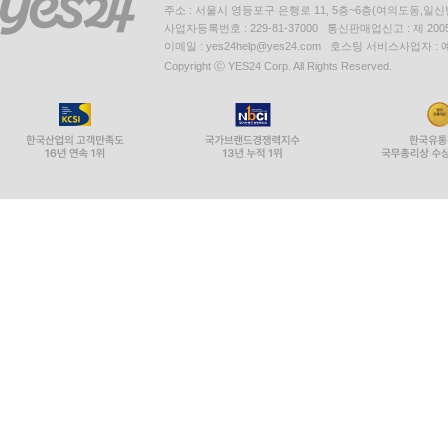
주소 : 서울시 영등포구 은행로 11, 5층~6층(여의도동,일신
사업자등록번호 : 229-81-37000 통신판매업신고 : 제 200
이메일 : yes24help@yes24.com 호스팅 서비스사업자 :
Copyright ⓒ YES24 Corp. All Rights Reserved.