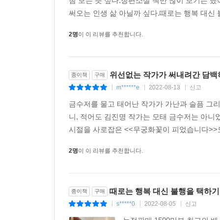
첨 보는 듯 싶다.장편소설 책만 많이 보기는 했
써오는 인생 삶 아닐까 싶다.때로는 행복 대신 
2명
이 이 리뷰를 추천합니다.
위선없는 작가가 써내려간 담백하
종이책
구매
m******e
2022-08-13
신고
|
|
|
금수저를 물고 태어난 작가가 가난과 슬픔 그리고
니, 적어도 김진명 작가는 모태 금수저는 아니
시절을 사로잡은 <<무궁화꽃이 피었습니다>>도
2명
이 이 리뷰를 추천합니다.
때로는 행복 대신 불행을 택하기
종이책
구매
s*****0
2022-08-05
신고
|
|
|