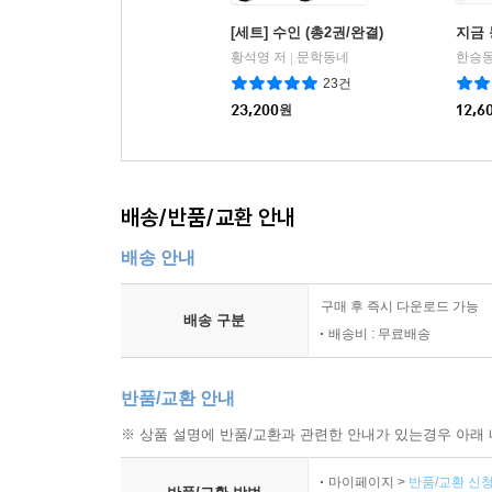
[세트] 수인 (총2권/완결)
지금
황석영 저
문학동네
한승동
|
23건
23,200
원
12,6
배송/반품/교환 안내
배송 안내
구매 후 즉시 다운로드 가능
배송 구분
배송비 : 무료배송
반품/교환 안내
※ 상품 설명에 반품/교환과 관련한 안내가 있는경우 아래 
마이페이지 >
반품/교환 신청