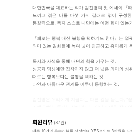
제천을 아시나요
대한민국을 대표하는 작가 김진명의 첫 에세이 『
나는 왜 『고구려』를 쓰는가
느끼고 겪은 바를 다섯 가지 갈래로 엮어 구성한
통찰력으로, 독자 스스로 내면에는 어떤 힘이 있는가
『때로는 행복 대신 불행을 택하기도 한다』는 얼핏
의미 있는 일화들에 녹여 넣어 친근하고 흥미롭게 
독서와 사색을 통해 내면의 힘을 키우는 것.
성공과 명성에만 집착하지 않고 더 넓은 의미의 성취
때로는 행복보다는 불행을 택하는 것.
타인과 아름다운 관계를 이루어 동행하는 것.
김진명은 우리에게 지금과는 다른 길을 묻는다, “끝
이에 답하는 독자는 살아간다는 의미에 대한 작가의
회원리뷰
인간은 어디서 와서 어디로 가는가?
(87건)
어떻게 살아가야 하는가?
매주 10건의 우수리뷰를 선정하여 YES포인트 3만원을 드