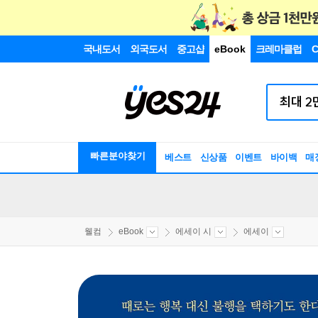
국내도서
외국도서
중고샵
eBook
크레마클럽
C
빠른분야찾기
베스트
신상품
이벤트
바이백
매
웰컴
eBook
에세이 시
에세이