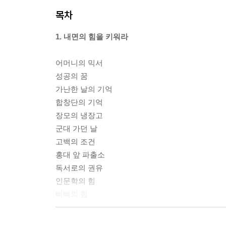
목차
1. 내면의 힘을 키워라
어머니의 믹서
성공의 꿈
가난한 날의 기억
합창단의 기억
장모의 냉장고
군대 가던 날
고백의 조건
홍대 앞 파출소
독서로의 권유
인문학의 힘
삐삐의 힘
2. 때로는 행복 대신 불행을 택하기도 한다