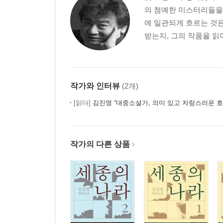
그날의 33헌병대원들
의 첨예한 미스터리들을
나가노 센세이
에 일관되게 흐르는 것
맹 사장
받는지, 그의 작품을 읽어
세상에서 가장 편한 얼굴
쌍용식당
내가 전생에 무슨 죄를 지었기에
해인사의 고승
작가와 인터뷰
(2개)
어떤 두 사람
[읽다]
김진명 “대중소설가, 의미 있고 자랑스러운 
수학 선생님
대청봉 가는 길
통도사 백운암
작가의 다른 상품
굿바이 바이칼
일본아, 같이 가자
아프가니스탄 사람
4. 역사 속 이야기를 찾아서