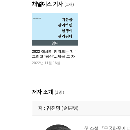
채널예스 기사
(1개)
안중근의 어머니
인간은 존재하는 자체로 인류 역사에 기여한다
두 가지 다른 가르침
첫 문장이 유명한 소설
송광사 가는 길
읽다
이기적 유전자와 이타적 희생
2022 에세이 키워드는 '너'
그리고 '당신'…제목 그 자
인류의 진화와 도전의 순간
체로의 격려
2022년 11월 16일
비극이 사라진 사회
부처
세상을 잘 살아가는 세 가지 비결
저자 소개
(1명)
3. 그들은 아름다웠다
저 :
김진명
(金辰明)
내가 만난 도사
특허는 없다
영월의 젊은 애들
첫 소설 『무궁화꽃이 