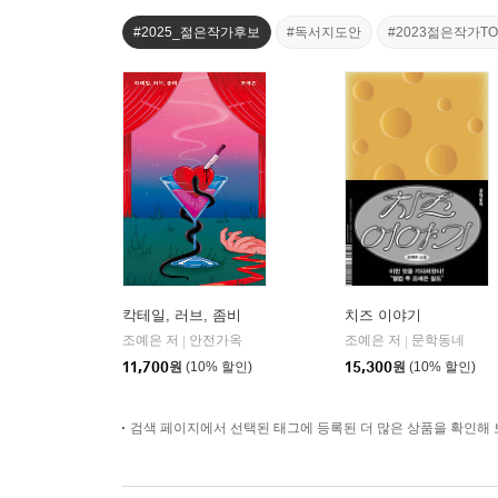
#2025_젊은작가후보
#독서지도안
#2023젊은작가TO
칵테일, 러브, 좀비
치즈 이야기
조예은 저
안전가옥
조예은 저
문학동네
|
|
11,700
원
(10% 할인)
15,300
원
(10% 할인)
검색 페이지에서 선택된 태그에 등록된 더 많은 상품을 확인해 