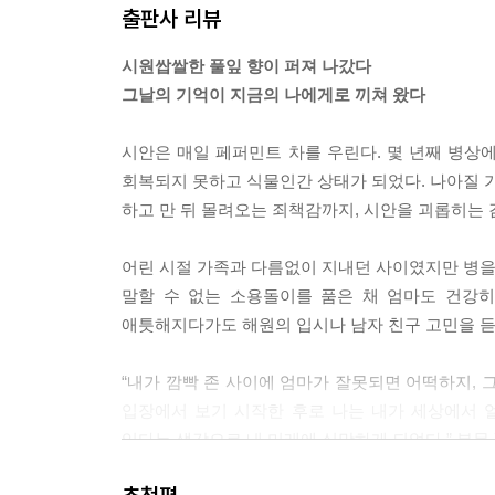
출판사 리뷰
아프면 위로받아야 하는 거지, 보살핌을 받아야 하고
않아도 누군가가 나를 돌봐 줄 거라는 확신이 있어야
시원쌉쌀한 풀잎 향이 퍼져 나갔다
--- p.226
그날의 기억이 지금의 나에게로 끼쳐 왔다
그때, 누군가의 숨결 같은 바람이 등을 떠밀었고 나
시안은 매일 페퍼민트 차를 우린다. 몇 년째 병상에
회복되지 못하고 식물인간 상태가 되었다. 나아질 가
--- p.265
하고 만 뒤 몰려오는 죄책감까지, 시안을 괴롭히는 
어린 시절 가족과 다름없이 지내던 사이였지만 병을
말할 수 없는 소용돌이를 품은 채 엄마도 건강히
애틋해지다가도 해원의 입시나 남자 친구 고민을 듣고
“내가 깜빡 존 사이에 엄마가 잘못되면 어떡하지, 
입장에서 보기 시작한 후로 나는 내가 세상에서 
있다는 생각으로 내 미래에 실망하게 되었다.” 본문 