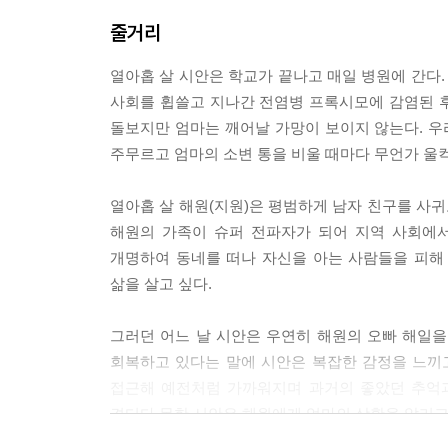
엄마는 고여 있는 것 같다가도 우리 삶으로 자꾸 흘
줄거리
을 제때 받지 못해서 냄새가 나고 곰팡이가 필 것이다
썩을 것이다. 오염된 물질들은 멀쩡한 것들까지 금
열아홉 살 시안은 학교가 끝나고 매일 병원에 간다.
--- p.121~122
사회를 휩쓸고 지나간 전염병 프록시모에 감염된 
돌보지만 엄마는 깨어날 가망이 보이지 않는다. 우
가만히 해원의 기분을 짐작해 보았다. 해원의 슬픔
주무르고 엄마의 소변 통을 비울 때마다 무언가 울컥
더는 속이고 싶지 않아졌다.
--- p.124
열아홉 살 해원(지원)은 평범하게 남자 친구를 사귀
해원의 가족이 슈퍼 전파자가 되어 지역 사회에서
“너무 슬퍼하지 마. 모두 결국에는 누군가를 간병하게
개명하여 동네를 떠나 자신을 아는 사람들을 피해
이야. 우리도 누군가의 간병을 받게 될 거야. 사람은
삶을 살고 싶다.
라고 생각해 봐.”
--- p.191~192
그러던 어느 날 시안은 우연히 해원의 오빠 해일을
회복하고 있다는 말에 시안은 복잡한 감정을 느끼
우리는 재난을 준비할 시간이 없었다. 사실 그 누구
접근해 예전처럼 가까워지며 과거의 좋았던 추억과
마는 내게 무슨 말을 건넸을까? 엄마는, 우리는, 분
견디다 못한 시안은 해원에게 엄마의 상황을 알리고
--- p.220