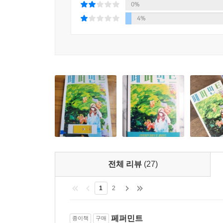
0%
작가의 말 중에서
4%
생애 주기 속에서 길든 짧든 대다수의 사람들이 
평범한 일상을 누리다가 어느 날 예고 없이 그날이 
한발 앞서 미리 상상할 수 없을까. 상상으로 면역력
쓰면서도 피하고 싶은 장면들이 많았다. 소설을 쓰
산소 호흡기에 의지해 간신히 세상과 연결되어 있었다
공포가 자리하고 있었다.
감염병을 겪으며 사람들은 우리 안에 도사리는 무수한
믿어 보고 싶다. 우리가 더 이상 피하지 않고 불
이룩할 수 있지 않을까. 그러므로 이 이야기가 상처
전체 리뷰
(27)
1
2
페퍼민트
종이책
구매