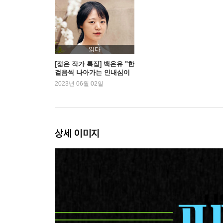
읽다
[젊은 작가 특집] 백온유 "한
걸음씩 나아가는 인내심이
필요한 작업"
2023년 06월 02일
상세 이미지