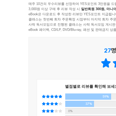
이야기이며 자신의 삶을 지키려 한 어느 삶의 이야기
매주 10건의 우수리뷰를 선정하여 YES포인트 3만원을 드
시안은 그런 미래를 상상해 보고, 최선희 선생님과 
양심의 위탁인가. 타인에게 의지하지 않고 내 존엄을
3,000원 이상 구매 후 리뷰 작성 시
일반회원 300원, 마니아
분명 사랑을 말했을 것’이라는 시안의 말은 그래서 
eBook은 다운로드 후 작성한 리뷰만 YES포인트 지급됩니
이제는 우리가 해답을 준비해야 한다. 우리가 우리를
시안을 앞으로 나아가게 한다. 처한 현실은 변하지
클래스는 첫번째 회차 주문확정 시점부터 마지막 회차 주문
사락 독서모임으로 진행된 클래스는 사락 독서모임 게시판
통해 상상할 수 없던 다음을 찾아내는 일. 시안에
이 소설은 한 생명의 소실점을 향해 정교한 내
eBook 페이백, CD/LP, DVD/Blu-ray, 패션 및 판매금
햇볕 속으로 나아가는 시안의 발걸음을 살피는 작가
목격시키고야 만다. 생명이 정육처럼 등급으로 환
위탁하지 못할 나의 존엄에 대한 질문을 위한 사전 
한국문학의 젊은 미래
27
명
백온유 작가가 선보이는 또 하나의 성장
성장은 벗어남과 떼어 냄을 거쳐 끊음으로써 비로소
있다. 이 소설은 끊음을 끊임없이 추적하는 얘기다.
소설에는 많은 돌봄이 등장한다. 아이를 돌보고 
내가 수호한다고 믿었던 것들은 얼마나 엷은 감정
일이라는 깨달음으로 모아진다. 전작 『유원』에서
의 작가 백온유의 두 번째 소설이다. 지금까지 이런
세계가 붕괴되고 나서야 보이는 돌봄의 자리로 향한다
- 김지은 (문학평론가)
질문을 던지는 시안의 독백이 엄마의 간병이 지우는
별점별로 리뷰를 확인해 보세
중요성은 일상을 떠받치는 것들에 대해 질문해 온
59%
생명’으로 향하며 문제의식을 갱신하고 있는 작가의
37%
응원하게 되는 수작이다.
0%