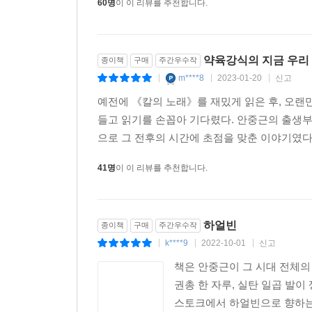
60명
이 이 리뷰를 추천합니다.
약육강식의 지금 우리
종이책
구매
주간우수작
m****8
2023-01-20
신고
|
|
|
예전에 《칼의 노래》를 재밌게 읽은 후, 오랜
들고 읽기를 손꼽아 기다렸다. 안중근의 출생부터
으로 그 전후의 시간에 초점을 맞춘 이야기였다
41명
이 이 리뷰를 추천합니다.
하얼빈
종이책
구매
주간우수작
k****9
2022-10-01
신고
|
|
|
책은 안중근이 그 시대 전체의
권총 한 자루, 실탄 일곱 발이
스토크에서 하얼빈으로 향하는 