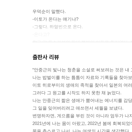
우덕순이 말했다.
-이토가 온다는 얘기냐?
-그렇다. 하얼빈으로 온다.
-온다고?
항구 앞 루스키섬의 등대 불빛이 어둠을 휘저었다. 
---p.104
출판사 리뷰
둘은 사진관 의자에 앉았다. 사진사가 카메라 뒤에서
“안중근의 빛나는 청춘을 소설로 써보려는 것은 내
을 한 이목구비가 사진에 찍혔다. 안중근은 사진값으
나는 밥벌이를 하는 틈틈이 자료와 기록들을 찾아보
찾아가라고 말했다. 닷새 후에 올 수 없다는 걸 알면
이토 히로부미의 생애의 족적을 찾아서 일본의 여러
---p.142
그러다 그 원고를 시작도 하지 못한 채 늙었다.
나는 안중근의 짧은 생애가 뿜어내는 에너지를 감당
총구를 고정시키는 일은 언제나 불가능했다. 총을 쥔
그 일을 잊어버리려고 애쓰면서 세월을 보냈다.
었지만, 표적으로 시력을 집중할수록 표적은 희미해
변명하자면, 게으름을 부린 것이 아니라 엄두가 나지
준선과 보이지 않는 표적 사이에서 총구는 늘 흔들
2021년에 나는 몸이 아팠고, 2022년 봄에 회복되었
---p.159
몸을 추스르고 나서, 나는 여생의 시간을 생각했다.