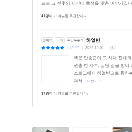
신념을 지키는 일의 어려움과
으로 그 전후의 시간에 초점을 맞춘 이야기였다
그것을 극복한 이들이 뿜어내는 순수한 빛
41명
이 이 리뷰를 추천합니다.
소설에서 안중근과 이토의 갈등만큼이나 눈여겨보
갈등이다. 일본 형법에 근거한 재판으로 사형을
안중근에게 고해성사를 베풀어주려 하고, 뮈텔은 
하얼빈
종이책
구매
주간우수작
인간의 영혼을 구원하기 위해 애쓰는 빌렘과, 교
k****9
2022-10-01
신고
|
|
|
더하며 소설의 결을 더욱 풍부하게 일구어낸다.
책은 안중근이 그 시대 전체의
만나러 감옥으로 간다. 이러한 빌렘의 용기는 안중
권총 한 자루, 실탄 일곱 발이
스토크에서 하얼빈으로 향하는 
안중근이 몸을 앞으로 굽히고 낮은 목소리로 말했다
쳐서...
더보기
사제의 머리가 가까워졌다. 안중근의 목소리는 숨소리
빌렘은 침묵 속에서 안중근에게 고해성사를 베풀었다.(
37명
이 이 리뷰를 추천합니다.
김훈이 그리는 안중근은 희망이 보이지 않는 시
변화시킬 수 있으리라는 기대와 환상은 그의 생명과
청년들은 여전히 보이지 않는 길을 찾기 위해 악
그렇기에 거대한 세상에 홀로 맞선 안중근의 생애는