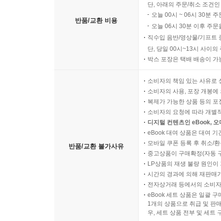
단, 아래의 주문/취소 조건인
오늘 00시 ~ 06시 30분 
반품/교환 비용
오늘 06시 30분 이후 주문
직수입 음반/영상물/기프트 
단, 당일 00시~13시 사이
박스 포장은 택배 배송이 가
소비자의 책임 있는 사유로 
소비자의 사용, 포장 개봉에 
복제가 가능한 상품 등의 포장을 
소비자의 요청에 따라 개별
디지털 컨텐츠인 eBook, 
eBook 대여 상품은 대여 기
모바일 쿠폰 등록 후 취소/환
반품/교환 불가사유
중고상품이 구매확정(자동 
LP상품의 재생 불량 원인이 기
시간의 경과에 의해 재판매가
전자상거래 등에서의 소비자
eBook 세트 상품은 일괄 
1개의 상품으로 취급 및 판매
우, 세트 상품 전부 및 세트