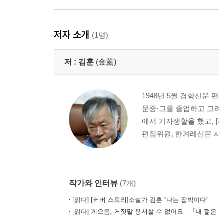
저자 소개
(1명)
저 :
김훈
(金薰)
1948년 5월 경향신문
문중·고를 졸업하고 고려
에서 기자생활을 했고, 
편집위원, 한겨레신문 사
작가와 인터뷰
(7개)
[읽다]
[커버 스토리]소설가 김훈 “나는 잡박이다”
[읽다]
게으름, 거짓말 용서할 수 없어요 - 『내 젊은