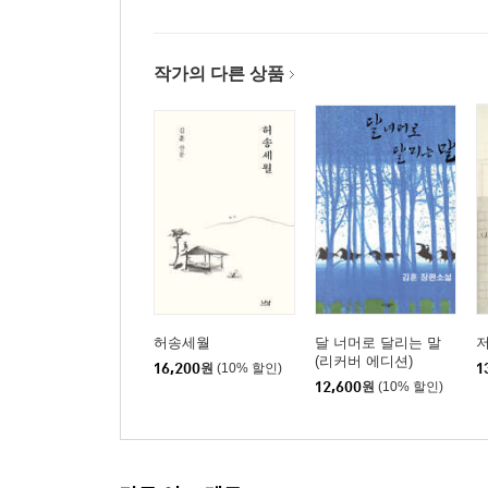
작가의 다른 상품
허송세월
달 너머로 달리는 말
(리커버 에디션)
16,200
원
(10% 할인)
1
12,600
원
(10% 할인)