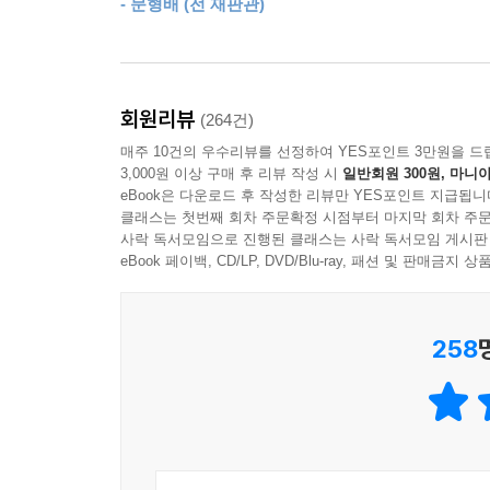
- 문형배 (전 재판관)
라는 말을 안중근은 참았다.(66~67쪽)
안중근이 이토를 저격하기로 결단하는 순간은 우연
떠돌던 안중근의 하숙집으로 신문지 한 조각이 흘
회원리뷰
(264건)
위해 교묘히 연출한 순종 황제의 사진이 실려 있다
매주 10건의 우수리뷰를 선정하여 YES포인트 3만원을 드
향한 생애 마지막 여정에 오른다.
3,000원 이상 구매 후 리뷰 작성 시
일반회원 300원, 마니아
eBook은 다운로드 후 작성한 리뷰만 YES포인트 지급됩니
안중근은 곧바로 의병 활동을 함께했던 동지 우
클래스는 첫번째 회차 주문확정 시점부터 마지막 회차 주문
사락 독서모임으로 진행된 클래스는 사락 독서모임 게시판
결정한다. 동일한 목적을 공유한 두 청년의 망설임
eBook 페이백, CD/LP, DVD/Blu-ray, 패션 및 판매금
- 꿩을 쏘고 남은 총알로 이토를 쏘는구나.
우덕순이 소리 없이 웃었다. 웃음은 엷게 얼굴에 번
258
- 우습지만 그렇게 되었다. 겨누어 쏘기는 마찬가지
- 총을 많이 쏘아보았는가?
- 많이 쏘지는 않았다. 나는 사냥꾼이 아니지만 이
안중근이 소리 내어 웃었다.
- 그렇겠구나. 그렇겠어. 나는 이토의 덩치가 너무