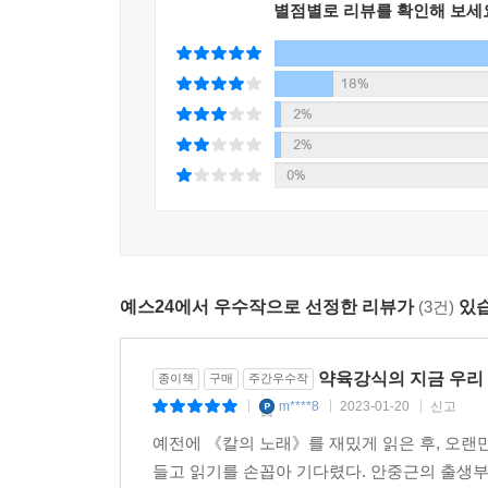
별점별로 리뷰를 확인해 보세
- 그것은 좋지 않은 생각이다.
둘은 마주보며 웃었다. 웃음은 흐렸고 소리 끝이 어둠
18%
일본인 검찰관과 법관들이 거사를 단행한 안중근
2%
높인다. 극도로 정제된 공문서의 이면에서 인간사의
2%
맥락 속에 절묘하게 배치됨으로써 당시의 뜨거웠던 
0%
- 그대는 안의 명령에 따른 것인가?
- 아니다. 나는 안에게 명령을 받을 의무가 없다.
마음으로 한 것이다.
- 이토 공은 고관高官으로 수행원과 경호원이 많은
예스24에서 우수작으로 선정한 리뷰가
(3건)
있습
- 그것은 사람의 결심 하나로 되는 일이다. 결심이 
약육강식의 지금 우리
이러한 공술들은 소설적 각색을 허용하지 않을 
종이책
구매
주간우수작
여지를 남기지 않는다. 김훈은 이 기록들에서 유
m****8
2023-01-20
신고
|
|
|
옳다고 생각하는 일에 짧은 생애를 바친 청년들의 
예전에 《칼의 노래》를 재밌게 읽은 후, 오랜
들고 읽기를 손꼽아 기다렸다. 안중근의 출생부터