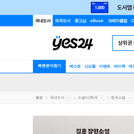
국내도서
외국도서
중고샵
eBook
크레마클럽
C
빠른분야찾기
베스트
신상품
이벤트
바이백
매
웰컴
국내도서
소설/시/희곡
한국소설