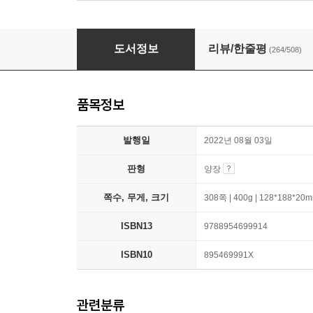
하얼빈
도서정보
리뷰/한줄평
(264/508)
품목정보
발행일
2022년 08월 03일
판형
양장
쪽수, 무게, 크기
308쪽 | 400g | 128*188*20
ISBN13
9788954699914
ISBN10
895469991X
관련분류