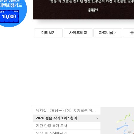
미리보기
사이즈비교
파트너샵
공
뮤지컬 〈휴남동 서점〉X 황보름 작가 북토크
2026 젊은 작가 1위 : 청예
기간 한정 특가 도서
오직, 예스24에서만