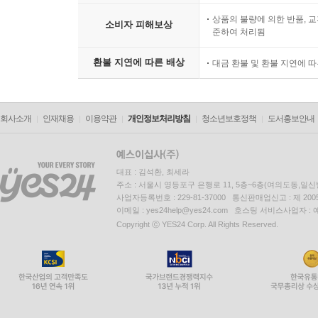
상품의 불량에 의한 반품, 교
소비자 피해보상
준하여 처리됨
환불 지연에 따른 배상
대금 환불 및 환불 지연에 
회사소개
인재채용
이용약관
개인정보처리방침
청소년보호정책
도서홍보안내
대표 : 김석환, 최세라
주소 : 서울시 영등포구 은행로 11, 5층~6층(여의도동,일신
사업자등록번호 : 229-81-37000 통신판매업신고 : 제 200
이메일 : yes24help@yes24.com 호스팅 서비스사업자 :
Copyright ⓒ YES24 Corp. All Rights Reserved.