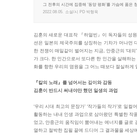
그 전후의 시간에 집중해 ‘동양 평화’를 가슴에 품은 
2022.08.05.
소설/시 PD 박형욱
김훈의 새로운 대표작 『하얼빈』이 독자들의 성원에
션은 일본의 제국주의를 상징하는 기차가 머나먼 
한 전쟁이 매일같이 벌어지는 지금, 안중근의 ‘대의
가 크다. 한 인간으로서 또다른 한 인간을 살해하는
화를 향한 우리의 염원을 그 어느 때보다 절실하게 
『칼의 노래』를 넘어서는 깊이와 감동
김훈이 반드시 써내야만 했던 일생의 과업
‘우리 시대 최고의 문장가’ ‘작가들의 작가’로 
활동하는 내내 인생 과업으로 삼아왔던 특별한 작품
었고, 안중근의 움직임이 뿜어내는 에너지를 글로 감당
열하고 절박한 집필 끝에 드디어 그 결과물을 세상에