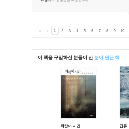
10명
이 이 한줄평을 추천합니다.
1
2
3
4
5
6
7
8
9
10
이 책을 구입하신 분들이 산
분야 연관 책
희랍어 시간
급류