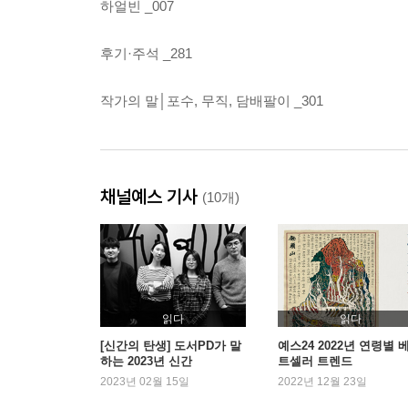
하얼빈 _007
후기·주석 _281
작가의 말│포수, 무직, 담배팔이 _301
채널예스 기사
(10개)
읽다
읽다
[신간의 탄생] 도서PD가 말
예스24 2022년 연령별 
하는 2023년 신간
트셀러 트렌드
2023년 02월 15일
2022년 12월 23일