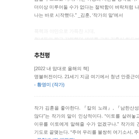
더이상 미루어둘 수가 없다는 절박함이 벼락처럼 나
탄창에 네 발이 남았을 때, 안중근은 적막에서 깨어
나는 바로 시작했다.” _김훈, ‘작가의 말’에서
---pp.166~167
폭력과 야만으로 가득찬 시대,
이토가 죽지 않고 병원으로 실려가서 살아났다면, 
청년들의 짧고 강렬했던 생애를 그린 김훈식 하드
게 말할 자리가 있을까. 세 발은 정확히 들어갔는데,
---p.193
추천평
안중근을 다룬 기존의 도서들이 위인의 일대기를 처음
저격한 순간과 그 전후의 짧은 나날에 초점을 
안중근은 용수를 벗은 눈으로 우덕순을 바라보았다.
[2022 내 맘대로 올해의 책]
안중근의 삶에서 가장 강렬했을 며칠간의 일들이 극
았다. 메마른 눈동자가 버스럭거리는 듯싶었다.
명불허전이다. 21세기 지금 여기에서 청년 안중근이
---p.227
- 황영미 (작가)
구한말, 쇠약해져가는 조국을 바라보기만 할 수 
어두운 시대상도 김훈 특유의 단문으로 하드보일드
빌렘은 겟세마네의 예수 앞에 꿇어앉았다. 빌렘은 조
두려움은 더욱 효과적으로 대비를 이룬다. 동양의
나라가 아닌지를 빌렘은 하느님께 물었다. 하느님은
작가 김훈을 좋아한다. 『칼의 노래』, 『남한산성
천주교에서 세례 받은 신앙인이라는 정체성 때문에 
안중근이 사형을 당하기 전까지 아직은 며칠이 남아 
않다”는 작가의 말이 인상적이다. “이토를 살려
이유를 이토에게 말해줄 수가 없겠구나.” 작가의
이 세상이 끝나는 먼 곳에서 빌렘이 기도를 드리고
---p.248
기도로 끝맺는다. “주여 우리를 불쌍히 여기소서, 
시체들이 가득 쌓여 있는 환영이 재 위에 떠올랐다