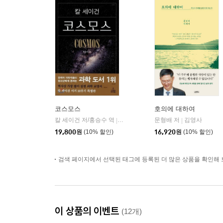
코스모스
호의에 대하여
칼 세이건 저/홍승수 역
사이언스북스
문형배 저
김영사
|
|
19,800
원
(10% 할인)
16,920
원
(10% 할인)
검색 페이지에서 선택된 태그에 등록된 더 많은 상품을 확인해 
이 상품의 이벤트
(12개)