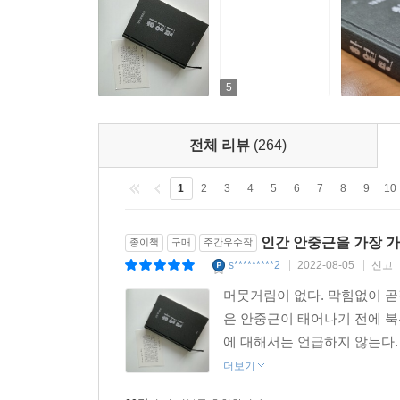
책의 말미에 실린 ‘후기’에는 안중근의 사형이 
고투가 일으킨 변화와, 그럼에도 불구하고 이어져
5
울림을 준다. 『하얼빈』은 동양 평화라는 대의를 
스스로의 신념을 지키려 한 책 속 많은 이들의 모습
전체 리뷰
(264)
*
한국 청년 안중근은 그 시대 전체의 대세를 이루었던
1
2
3
4
5
6
7
8
9
10
확보한 물리력은 권총 한 자루였다. 실탄 일곱 발이 
서른한 살의 청춘이었다.
인간 안중근을 가장 가
종이책
구매
주간우수작
(…)
s*********2
2022-08-05
신고
|
|
|
안중근을 그의 시대 안에 가두어놓을 수는 없다. 
머뭇거림이 없다. 막힘없이 곧
있다. 안중근은 말하고 또 말한다. 안중근의 총은 그의
은 안중근이 태어나기 전에 북
에 대해서는 언급하지 않는다.
더보기