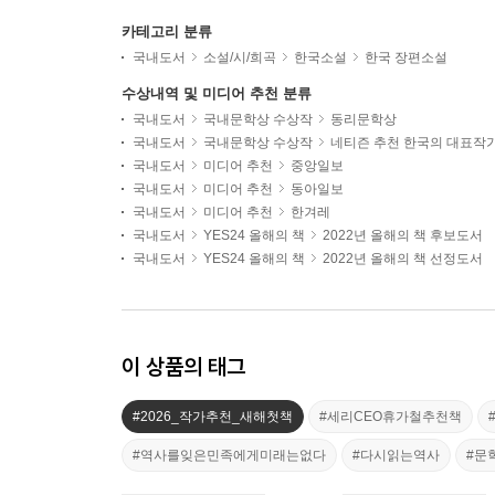
카테고리 분류
국내도서
소설/시/희곡
한국소설
한국 장편소설
수상내역 및 미디어 추천 분류
국내도서
국내문학상 수상작
동리문학상
국내도서
국내문학상 수상작
네티즌 추천 한국의 대표작
국내도서
미디어 추천
중앙일보
국내도서
미디어 추천
동아일보
국내도서
미디어 추천
한겨레
국내도서
YES24 올해의 책
2022년 올해의 책 후보도서
국내도서
YES24 올해의 책
2022년 올해의 책 선정도서
이 상품의 태그
#2026_작가추천_새해첫책
#세리CEO휴가철추천책
#역사를잊은민족에게미래는없다
#다시읽는역사
#문