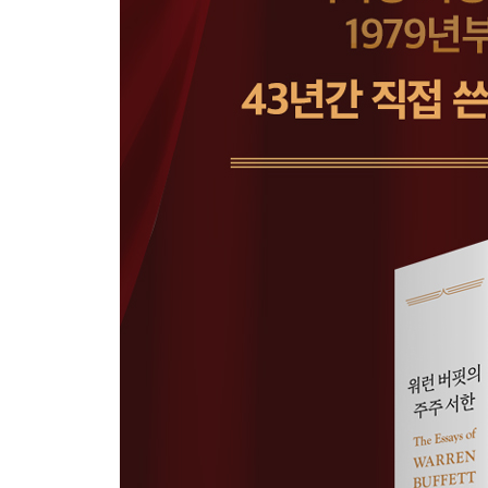
5장. 기업 인수
A. 비싼 가격을 치르는 나쁜 동기
B. 합리적인 자사주 매입과 그린메일
C. 차입매수의 허와 실
D. 건전한 인수 정책
E. 윈윈하는 기업 매각
F. 버크셔의 인수 강점
6장. 가치 평가
A. 이솝과 비효율적 숲 이론
B. 내재가치, 장부가치, 시장가격에 대하여
C. 보고이익과 포괄이익
D. 경제적 영업권과 회계적 영업권
E. 주주 이익과 현금흐름 오류
F. 옵션을 평가하는 방법