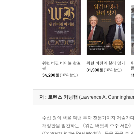
워런 버핏 바이블 완결
워런 버핏과 찰리 멍거
판
31,500
원
(10% 할인)
34,200
원
(10% 할인)
1
저 :
로렌스 커닝햄
(Lawrence A. Cunningha
수십 권의 책을 펴낸 투자 전문가이자 저술가다
개정판을 발간하는 《워런 버핏의 주주 서한》, 평단
(Contracts in the Real World)》 