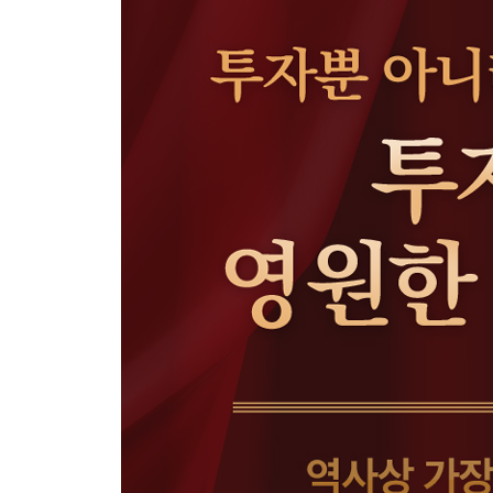
B. 정크본드와 단검의 비유
C. 제로쿠폰채권과 스키 마스크를 쓴 강도
D. 우선주 투자
E. 파생상품에 대하여
F. 재정적자는 괜찮지만 경상수지적자는 곤란하다
G. 집은 구입하는 게 아니라 보유하는 것
H. 멋진 합작투자
4장. 주식
A. 결국 인덱스펀드가 승리한다
B. 회사에 적합한 주주
C. 주식분할과 보이지 않는 발
D. 버크셔 B주 발행
E. 자사주 매입의 조건
F. 배당과 자본배분