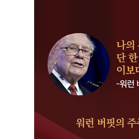
A. 미국의 기적
B. 생산성이 번영을 이끈다
C. 미국이 망하는 쪽에 돈을 걸지 말 것
10장. 맺는말
A. 버크셔의 기업 문화
B. 찰리 멍거가 말하는 ‘버크셔 시스템’
C. 므두셀라의 기록
각 장의 요약(로렌스 커닝햄)
1. 기업 지배구조
2. 투자
3. 주식의 대안
4. 주식
5. 기업 인수