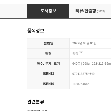
워런 버핏의 주주 서한
도서정보
리뷰/한줄평
(30/60)
품목정보
발행일
2022년 08월 01일
판형
양장
쪽수, 무게, 크기
640쪽 | 998g | 152*215*35
ISBN13
9791188754649
ISBN10
1188754645
관련분류