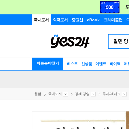
국내도서
외국도서
중고샵
eBook
크레마클럽
C
빠른분야찾기
베스트
신상품
이벤트
바이백
매
웰컴
국내도서
경제 경영
투자/재테크