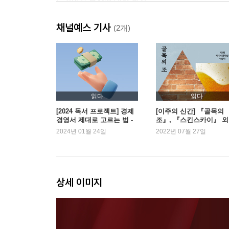
F. 경영자 보상에 대한 원칙
G. 돈을 잃을지언정 평판을 잃어서는 안 된다
채널예스 기사
H. 주인의식 투철한 기업문화
(2개)
2장. 투자
A. 부동산 투자와 주식 투자
B. 미스터 마켓
읽다
읽다
C. 차익거래의 조건
[2024 독서 프로젝트] 경제
[이주의 신간] 『골목의
경영서 제대로 고르는 법 -
조』, 『스킨스카이』 외
D. 효율적 시장 이론에 대한 반박
김얀 작가
2024년 01월 24일
2022년 07월 27일
E. ‘가치투자’는 군더더기 용어
F. 현명한 투자
G. 담배꽁초 투자와 제도적 관행
H. 부채는 위험하다
상세 이미지
3장. 주식의 대안
A. 가장 탁월한 투자 유형