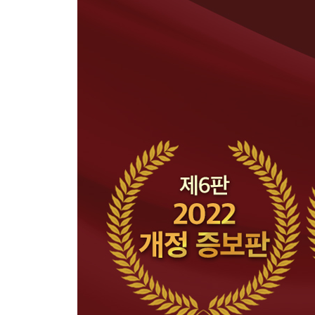
6. 가치 평가
7. 회계
8. 세금
9. 역사
10. 맺는말
자료 | 버크셔와 S&P500의 실적 비교
편역자 후기
찾아보기