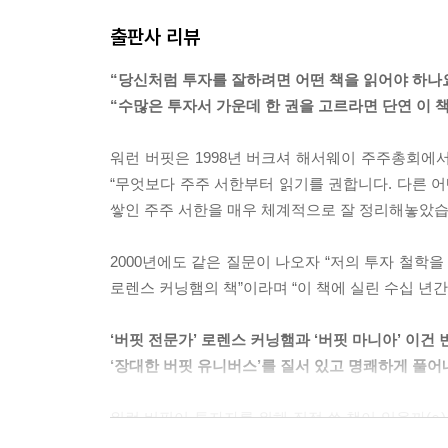
하는) 버크셔 이사들은 주주들의 이익과 기업문화 
출판사 리뷰
---「1장. 기업 지배구조」중에서
“당신처럼 투자를 잘하려면 어떤 책을 읽어야 하나
우리는 기업을 통째로 인수하는 것이나 시장에서 일
“수많은 투자서 가운데 한 권을 고르라면 단연 이 
기 경제성이 좋은 기업을 사려고 합니다. 우리의 목
닙니다.
워런 버핏은 1998년 버크셔 해서웨이 주주총회에서
---「2장. 투자」중에서
“무엇보다 주주 서한부터 읽기를 권합니다. 다른 어
쌓인 주주 서한을 매우 체계적으로 잘 정리해놓았습니
여러분이 투자하는 목적은 지금부터 10년 뒤와 2
격에 사는 것이 되어야 합니다. 세월이 흘러도 여러
2000년에도 같은 질문이 나오자 “저의 투자 철학
러분은 그 주식을 많이 사야 합니다. 또한 지침을 
로렌스 커닝햄의 책”이라며 “이 책에 실린 수십 년
해서는 안 됩니다. 장기간 이익이 꾸준히 증가하
것입니다.
‘버핏 전문가’ 로렌스 커닝햄과 ‘버핏 마니아’ 이건
---「2장. 투자」중에서
‘장대한 버핏 유니버스’를 질서 있고 명쾌하게 풀어
이따금 발생했던 공포와 탐욕이라는 초강력 전염병
워런 버핏이 투자자를 위해 직접 쓴 책이 있을까(○)
생할지는 예측할 수 없습니다. 그리고 이런 전염
버크셔 해서웨이의 연차보고서에 실리는 주주 서한이