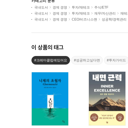
카테고리 분류
국내도서
경제 경영
투자/재테크
주식/ETF
국내도서
경제 경영
투자/재테크
재무/자산관리
재테
국내도서
경제 경영
CEO/비즈니스맨
성공학/경력관리
이 상품의 태그
#크레마클럽에있어요
#성공하고싶다면
#투자가이드