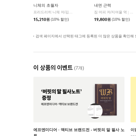
니체의 초월자
내면 근력
프리드리히 니체 저/김철 편역
히읏
짐 머피 저/지여울 역
윌북(
|
|
15,210
원
(10% 할인)
19,800
원
(10% 할인)
검색 페이지에서 선택된 태그에 등록된 더 많은 상품을 확인해 
이 상품의 이벤트
(7개)
에프엔미디어 · 액티브 브랜드전 - 버핏의 말 필사 노
이
트