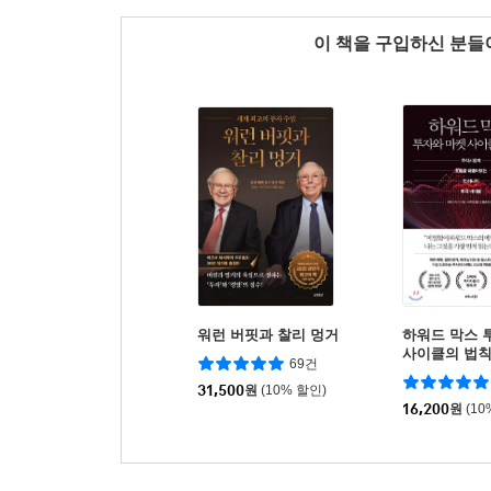
이 책을 구입하신 분
워런 버핏과 찰리 멍거
하워드 막스 
사이클의 법
69건
31,500
원
(10% 할인)
16,200
원
(10