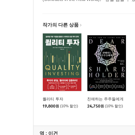
작가의 다른 상품
퀄리티 투자
친애하는 주주들에게
19,800
원
(10% 할인)
24,750
원
(10% 할인)
역 :
이건