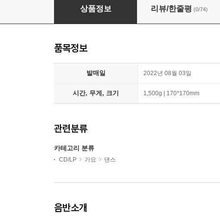
최예나 - 미니앨범 2집 : SMARTPHONE [커버 
상품정보
리뷰/한줄평
(0/74)
품목정보
발매일
2022년 08월 03일
시간, 무게, 크기
1,500g | 170*170mm
관련분류
카테고리 분류
CD/LP
가요
댄스
음반소개