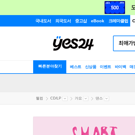
국내도서
외국도서
중고샵
eBook
크레마클럽
C
빠른분야찾기
베스트
신상품
이벤트
바이백
매
웰컴
CD/LP
가요
댄스