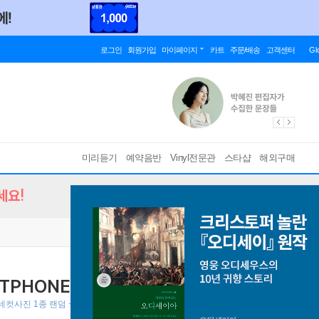
로그인
회원가입
마이페이지
카트
주문/배송
고객센터
Gl
미리듣기
예약음반
Vinyl전문관
스타샵
해외구매
세요!
TPHONE [커버 2종 중 1종 랜덤 발송]
[ 84p
네컷사진 1종 랜덤 + 접지포스터 ]