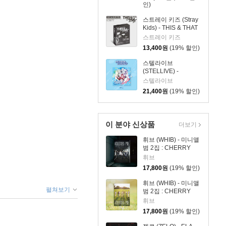
인)
스트레이 키즈 (Stray
Kids) - THIS & THAT
[FANS ALBUM VER.]
스트레이 키즈
13,400
원
(19% 할인)
스텔라이브
(STELLIVE) -
STELLIVE Cliche 1st
스텔라이브
EP 「Colorful
21,400
원
(19% 할인)
Strokes」 - CD Ver.
이 분야 신상품
더보기
휘브 (WHIB) - 미니앨
범 2집 : CHERRY
PIE [MIDNIGHT ver.]
휘브
17,800
원
(19% 할인)
휘브 (WHIB) - 미니앨
펼쳐보기
범 2집 : CHERRY
PIE [DAYLIGHT ver.]
휘브
17,800
원
(19% 할인)