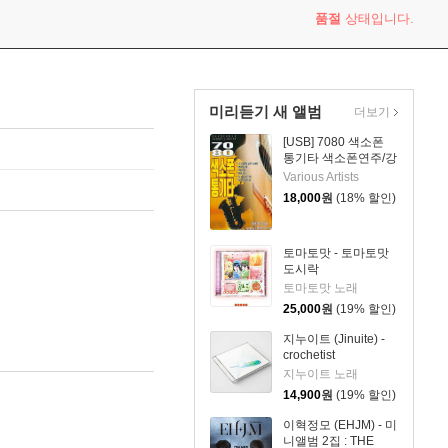
품절
상태입니다.
미리듣기 새 앨범
더보기
[USB] 7080 색소폰
통기타 색소폰연주/강
승용
Various Artists
18,000
원
(18% 할인)
토마토맛 - 토마토맛
도시락
토마토맛 노래
25,000
원
(19% 할인)
지누이트 (Jinuite) -
crochetist
지누이트 노래
14,900
원
(19% 할인)
이혁정모 (EHJM) - 미
니앨범 2집 : THE