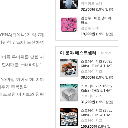
MEN
이혁정모 노래
32,700
원
(19% 할인)
김승주 - 미완성바이
러스
김승주 노래
19,000
원
(19% 할인)
YENA(최예나)가 약 7개
 등 다양한 장르에 도전하며
이 분야 베스트셀러
더보기
 한여름 무더위를 날릴 시
스트레이 키즈 (Stray
 현시대를 노래하며, 누
Kids) - THIS & THAT
[2종 SET]
스트레이 키즈
38,600
원
(19% 할인)
 ‘스마일 히어로’에 이어
스트레이 키즈 (Stray
귀추가 주목된다.
Kids) - THIS & THAT
고 레트로한 바이브와 청량
[TRUCK VER.]
스트레이 키즈
31,200
원
(19% 할인)
스트레이 키즈 (Stray
Kids) - THIS & THAT
[& VER.][8종 SET]
스트레이 키즈
100,800
원
(19% 할