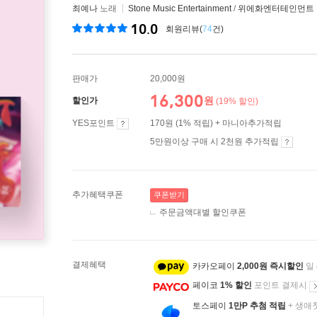
최예나
노래
Stone Music Entertainment
/
위에화엔터테인먼트
10.0
회원리뷰(
74
건)
판매가
20,000원
16,300
원
할인가
(19% 할인)
YES포인트
170원 (1% 적립) + 마니아추가적립
5만원이상 구매 시 2천원 추가적립
추가혜택쿠폰
쿠폰받기
주문금액대별 할인쿠폰
결제혜택
카카오페이
2,000원 즉시할인
일
페이코
1% 할인
포인트 결제시
토스페이
1만P 추첨 적립
+ 생애