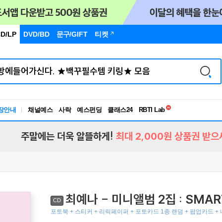
D/LP
DVD/BD
문구
/GIFT
티켓
독서유형검사
RBTI Lab
장안내
채널예스
사락
예스펀딩
클래스24
독서유형검사
주말에는 더욱 알뜰하게!
최대 2,000원 상품권 받으
최예나 - 미니앨범 2집 : SMAR
CD
포토북 + 스티커 + 리릭페이퍼 + 포토카드 1종 랜덤 + 팝업카드 + 