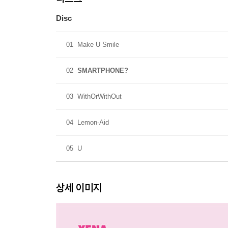
- 접지포스터 버전별 1종 330x330mm
Disc
01
Make U Smile
02
SMARTPHONE?
*초도 한정
03
WithOrWithOut
- 홀로그램 포카 버전별 6종중 랜덤 1종 55x85mm
04
Lemon-Aid
- 클리어 포토카드(투명 포토카드) 버전별 3종중 랜덤 
05
U
- 초판 제작분 중 한정 수량 폴라로이드 랜덤 수록
상세 이미지