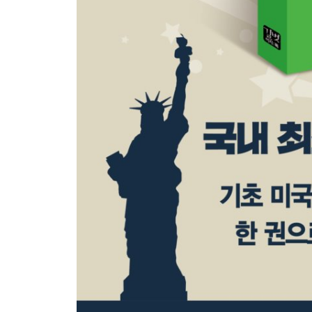
13장 쪽박을 면하려면 부채비율과 잠재 위험을 확인
Intro
부채(채무) 관련 용어
부채(채무) 연관 투자 판단 지표
위험 관련 용어
14장 Wall Street의 먹이사슬과 Player의 생존법
Intro
월스트리트 금융, 투자 관련 회사 용어
15장 투자 방식 총망라! 16가지 투자 방식 소개
Intro
16가지 투자방식 관련 용어
기타 투자 관련 용어
16장 Guru들의 투자법! 분산투자를 멀리하라?
Intro