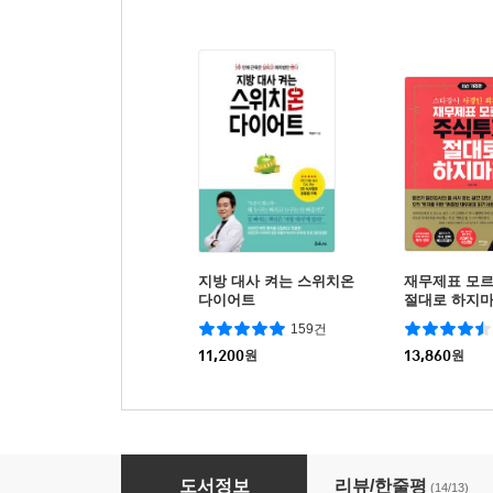
지방 대사 켜는 스위치온
재무제표 모
다이어트
절대로 하지마
정판)
159건
11,200
원
13,860
원
미국 주식 용어 설명서
도서정보
리뷰/한줄평
(14/13)