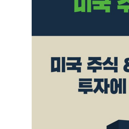
SEC 신고서와 보고서 관련 용어
7장 주가의 건강검진 항목, Multiples!
Intro
주가배수 관련 용어
8장 회계의 까막눈은 투자의 까막눈
Intro
회계 기본 용어
대차대조표 항목 관련 용어
손익계산서 항목 관련 용어
현금흐름표 항목 관련 용어
9장 타짜들의 장난감, 공매도! 어설프게 흉내 내지 
Intro
롱숏 전략 관련 용어
공매도 관련 용어