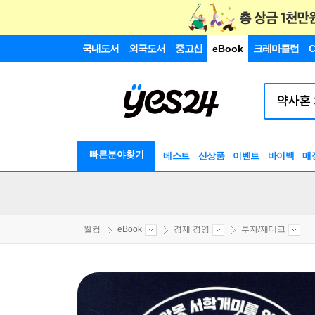
국내도서
외국도서
중고샵
eBook
크레마클럽
C
빠른분야찾기
베스트
신상품
이벤트
바이백
매
웰컴
eBook
경제 경영
투자/재테크