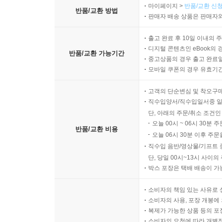
마이페이지 >
반품/교환 신청
반품/교환 방법
판매자 배송 상품은 판매자와
출고 완료 후 10일 이내의 
디지털 콘텐츠인 eBook의 
반품/교환 가능기간
중고상품의 경우 출고 완료일
모바일 쿠폰의 경우 유효기간(
고객의 단순변심 및 착오구
직수입양서/직수입일서중 일
단, 아래의 주문/취소 조건인
오늘 00시 ~ 06시 30분 
반품/교환 비용
오늘 06시 30분 이후 주문
직수입 음반/영상물/기프트 
단, 당일 00시~13시 사이
박스 포장은 택배 배송이 가
소비자의 책임 있는 사유로 
소비자의 사용, 포장 개봉에 
복제가 가능한 상품 등의 포장을 
소비자의 요청에 따라 개별