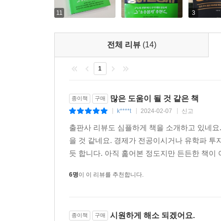
11
3
전체 리뷰
(14)
1
많은 도움이 될 것 같은 책
종이책
구매
k****t
2024-02-07
신고
|
|
|
출판사 리뷰도 심플하게 책을 소개하고 있네요.
을 것 같네요. 경제가 전공이시거나 유학파 투
듯 합니다. 아직 훑어본 정도지만 든든한 책이 
6명
이 이 리뷰를 추천합니다.
시원하게 해소 되겠어요.
종이책
구매