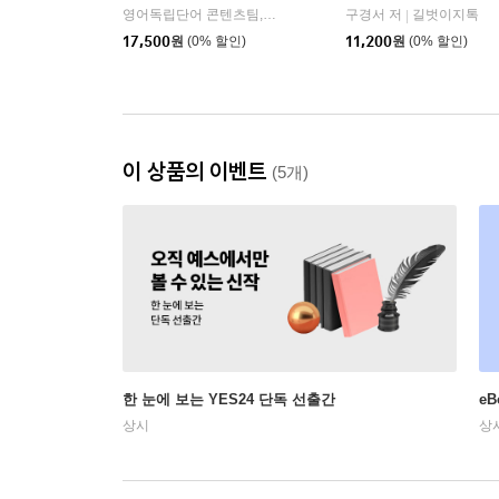
영어독립단어 콘텐츠팀,신미주 공저
상상스퀘어
구경서 저
길벗이지톡
|
|
17,500
원
(0% 할인)
11,200
원
(0% 할인)
이 상품의 이벤트
(5개)
한 눈에 보는 YES24 단독 선출간
e
상시
상