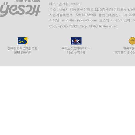
대표 : 김석환, 최세라
주소 : 서울시 영등포구 은행로 11, 5층~6층(여의도동,일신
사업자등록번호 : 229-81-37000 통신판매업신고 : 제 200
이메일 : yes24help@yes24.com 호스팅 서비스사업자 :
Copyright ⓒ YES24 Corp. All Rights Reserved.