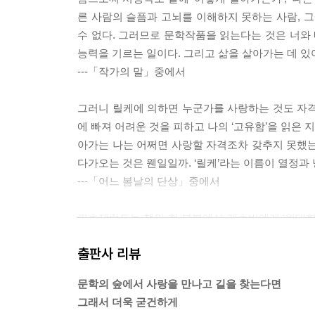
른 사람의 슬픔과 고뇌를 이해하지 못하는 사람, 그
수 없다. 그러므로 문학작품을 읽는다는 것은 너와 
능력을 기르는 일이다. 그리고 삶을 살아가는 데 있
---「작가의 말」중에서
그러니 릴케에 의하면 누군가를 사랑하는 것도 자격
에 빠져 어려운 것을 피하고 나의 ‘고유함’을 읽은 
아가는 나는 어쩌면 사랑할 자격조차 갖추지 못했는
다가오는 것은 웬일일까. ‘릴케’라는 이름이 열정과
---「어느 봄날의 단상」중에서
피츠제럴드는 책의 첫 부분에서 개츠비에게 ‘위대한
“아무리 미미해도 삶 속의 희망을 감지할 수 있는 능
출판사 리뷰
있는 준비가 되어 있는 ‘낭만적 준비성’, 그리고 “
순수한 우리 학생들은 여전히 이 시대를 살아가는 ‘위
문학의 숲에서 사랑을 만나고 길을 찾는다면
을. 그리고 나는 그들의 그런 굳건한 믿음과 희망이
그래서 더욱 굳건하게
---「진정한 위대함」중에서