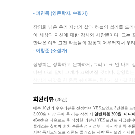
풀어 쓴 문학 에세이 『문학의 숲을 거닐다』를 펴낸 
퇴고를 거듭하며 완성한 이 책은 문학의 존재와 의미
- 피천득 (영문학자, 수필가)
문학작품을 읽는 즐거움!
장영희 님은 우리 지상의 삶과 하늘의 섭리를 드러
소중한 사람에게 전하는 知와 사랑의 선물!
이 세상과 자신에 대한 감사와 사랑뿐이며, 그는 
만나온 여러 고전 작품들의 감동과 어우러져서 우리
『문학의 숲을 거닐다』는 2001년부터, 척추암 선
- 이청준 (소설가)
숲, 고전의 바다’에 실렸던 글들을 모아 엮었다. 
유명 작품들이다. 걸쭉한 문학작품들의 작가를 비
장영희는 정확하고 온화하게, 그리고 표 안 나게 강
아픔과 고통, 깨달음과 감동의 이야기와 자연스레 어
나면 나의 말에 고개가 끄덕여질 것이다. 장영희는 
상상의 씨앗을 한 움큼 쥐어주는, 힘차게 살아갈 힘
장영희 교수는 책의 서문에서 “문학 교수로서 비평
- 김점선 (서양화가)
마음에 어떻게 와닿았는지, 어떤 감동을 주었는지
회원리뷰
(28건)
노력했다”고 말한다. 그렇게 해서 애초 신문 칼럼 
매주 10건의 우수리뷰를 선정하여 YES포인트 3만원을 드
들춰보고픈 충동을 느꼈으면 좋겠다”는 바람을 적는
3,000원 이상 구매 후 리뷰 작성 시
일반회원 300원, 마니아
eBook은 다운로드 후 작성한 리뷰만 YES포인트 지급됩니
과연 그녀의 바람대로 이 책을 읽으면 우리에게 
클래스는 첫번째 회차 주문확정 시점부터 마지막 회차 주문
사락 독서모임으로 진행된 클래스는 사락 독서모임 게시판
의미를 함께 공유하고픈 충동이 생긴다. 먼지 쌓인 