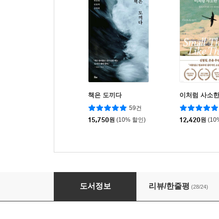
책은 도끼다
이처럼 사소한
59건
15,750
원
(10% 할인)
12,420
원
(10
문학의 숲을 거닐다
도서정보
리뷰/한줄평
(28/24)