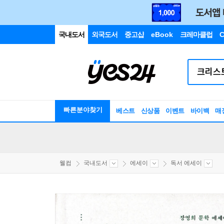
국내도서
외국도서
중고샵
eBook
크레마클럽
C
빠른분야찾기
베스트
신상품
이벤트
바이백
매
웰컴
국내도서
에세이
독서 에세이