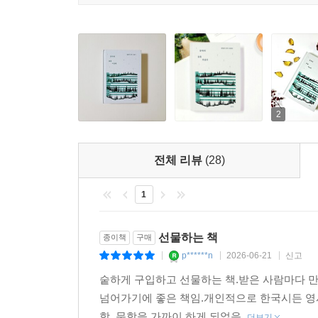
체험 속에서 얻은 인생의 의미가 곳곳에 녹아 있는 
2
전체 리뷰
(28)
1
선물하는 책
종이책
구매
p******n
2026-06-21
신고
|
|
|
숱하게 구입하고 선물하는 책.받은 사람마다 만
넘어가기에 좋은 책임.개인적으로 한국시든 영
함. 문학을 가까이 하게 되었음.
더보기