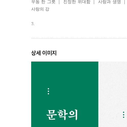
우동 한 그릇 ｜ 진정한 위대함 ｜ 사랑과 생명 ｜
사랑의 강
3.
멋진 신세계 ｜ 푸른 꽃 ｜ 어느덧 물내린 가지 위에 
상세 이미지
4.
저 하늘의 별을 잡기 위해 ｜ 사랑의 문제 ｜ 내가 
해
5.
‘초원의 빛’과 물오징어 ｜ 사흘만 볼 수 있다면 ｜
6.