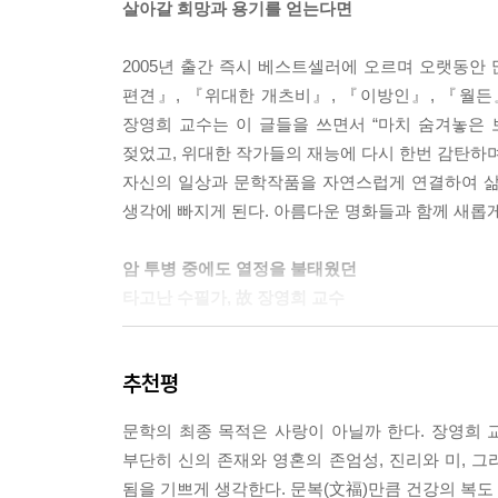
살아갈 희망과 용기를 얻는다면
뭐니 뭐니 해도 내가 이제껏 본 사랑에 관한 말 중 압
2005년 출간 즉시 베스트셀러에 오르며 오랫동
것은 그 사람이 살게끔 하는 것이다”라는 말이다. 겉
편견』, 『위대한 개츠비』, 『이방인』, 『월든』
답게 제대로 평화와 행복을 누리는 삶을 의미하지만,
장영희 교수는 이 글들을 쓰면서 “마치 숨겨놓은 
사랑하는 사람들을 위해 내 생명을 지키는 일이 기본
젖었고, 위대한 작가들의 재능에 다시 한번 감탄하며
지켜주지 못한 채 남아 있는 사람들이 사랑할 몫도 
자신의 일상과 문학작품을 자연스럽게 연결하여 삶의
---「사랑과 생명」중에서
생각에 빠지게 된다. 아름다운 명화들과 함께 새롭게
노벨상 수상 연설문에서 윌리엄 포크너는 말했었다. 
암 투병 중에도 열정을 불태웠던
랑을, 인간다운 삶을 가르친다. 문학 속에 등장하는
타고난 수필가, 故 장영희 교수
힘이 단지 허상이 아니라는 걸 증명하기 위해서도 나
2004년 가을 척추암을 선고받고 모든 활동을 중단했
---「문학의 힘」중에서
추천평
이들에게 감동을 주었다. 어릴 적 소아마비로 두
않았음에도 강의를 재개한 것은 과연 그녀다운 
문학의 최종 목적은 사랑이 아닐까 한다. 장영희 
것뿐만 아니라, 청소년들과 성인들에게 ‘知와 사
부단히 신의 존재와 영혼의 존엄성, 진리와 미, 그
수많은 문학작품들을 소개하고 작품의 내용뿐 아니라
됨을 기쁘게 생각한다. 문복(文福)만큼 건강의 복도