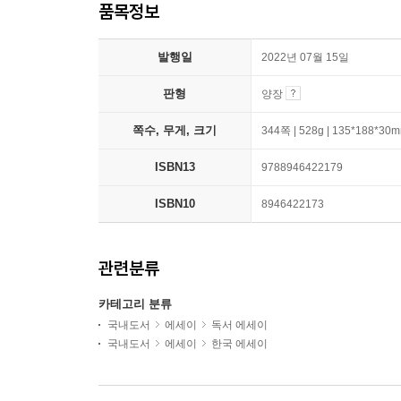
품목정보
발행일
2022년 07월 15일
판형
양장
쪽수, 무게, 크기
344쪽 | 528g | 135*188*30
ISBN13
9788946422179
ISBN10
8946422173
관련분류
카테고리 분류
국내도서
에세이
독서 에세이
국내도서
에세이
한국 에세이