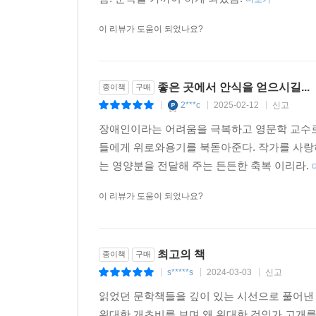
이 리뷰가 도움이 되었나요?
좋은 곳에서 안식을 얻으시길...
종이책
구매
2***c
2025-02-12
신고
|
|
|
장애인이라는 어려움을 극복하고 영문학 교수로 
들에게 위로와용기를 북돋아준다. 작가를 사랑하
는 영양분을 전달해 주는 든든한 축복 이리라.
이 리뷰가 도움이 되었나요?
최고의 책
종이책
구매
s*****s
2024-03-03
신고
|
|
|
읽었던 문학책들을 깊이 있는 시선으로 풀어낸
위대한 개츠비를 보며 왜 위대한 것인가 고개를