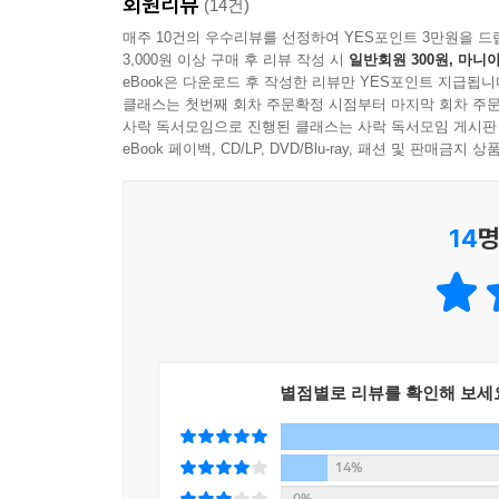
회원리뷰
(14건)
시의 밤 불빛에 적응한다. 그러니 짝을 찾지 못한 
멈추면, 앉으면, 귀를 기울이면 그들이 있다!
매주 10건의 우수리뷰를 선정하여 YES포인트 3만원을 드
는 깊은 산골에선 밤에 매미가 울지 않는다.
3,000원 이상 구매 후 리뷰 작성 시
일반회원 300원, 마니아
우리의 세계를 넓혀줄 1센티미터의 존재들
--- p.248
eBook은 다운로드 후 작성한 리뷰만 YES포인트 지급됩니
클래스는 첫번째 회차 주문확정 시점부터 마지막 회차 주문
곤충은 진정한 지구의 주인이다. 전체 동물 150만 
사락 독서모임으로 진행된 클래스는 사락 독서모임 게시판
납작 엎드려 있는 대벌레를 살짝 건드리니, 깜짝 놀
종이라고 추정하는 학자도 있다. 종수로 보나 개
eBook 페이백, CD/LP, DVD/Blu-ray, 패션 및 판매금
흔든다. 마치 나뭇가지가 바람에 나부끼는 것 같다.
않으면 그 존재를 눈치 채기 어렵다. 생각해보면 
다. 몸속에 독 물질도 없고, 천적과 맞서 싸울 무기
때가 많다. 지은이가 주로 연구하는 ‘거저리’도 
에게 잡히면 대개 잡아먹히지만, 때로는 다리 하나를
14
명
돌아다닌다는 의미의 ‘다클링 비틀’로도 불린다. 우리
도망치는 것처럼. 잘린 다리는 다행히도 허물을 벗을
한다.
이 책은 작은 생명들의 숨겨진 세계를 보여준다. 
--- p.256
시절에 어떤 식물을 좋아하는지 밝혀내는 것도 주된
않는다는 공통점을 추출하는가 하면, 비슷비슷해 
온난화가 평범한 곤충에게 미치는 가장 큰 영향은 
기록하며 흥미진진한 퍼즐 맞추기를 이어나간다.
꽃을 핀다. 5~6월에 만발하는 찔레나무 꽃은 시기
별점별로 리뷰를 확인해 보세
기후적응 속도가 늦어서 식물의 시간을 따라가지 못한
잘 알고 있었다고 생각한 곤충들을 다른 시선으로 
쯤 어른벌레로 날개돋이를 해 꽃으로 날아온다. 어
얼마나 겁이 많고 힘도 없고 지구에 유익한 곤충인
14%
미 지고 있다! 꽃하늘소가 대체먹이를 찾는 데 성공
손으로 털어내고 살충제로 처리하기 바쁜 하루살
0%