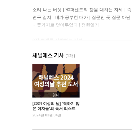
소리 나는 버섯 | 90퍼센트의 꽝을 대하는 자세 | 
연구 일지 | 내가 공부한 대가 | 질문인 듯 질문 아닌
나뭇가지로 덮어두었다 | 정원일기
3장 벌레를 사랑하는 기분
채널예스 기사
호불호가 없다는 것 | 다시 만난 세계 | 울고 싶지 않은
(1개)
혐오에 대하여 | 거저리 쿠키의 맛 | 해롭지도 유익
읽다
[2024 여성의 날] ‘착하지 않
은 여자들’의 독서 리스트
2024년 03월 04일