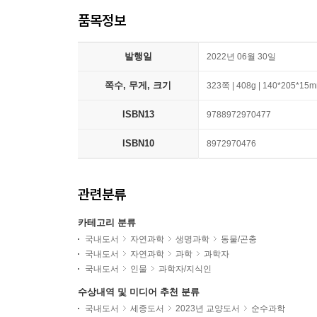
품목정보
발행일
2022년 06월 30일
쪽수, 무게, 크기
323쪽 | 408g | 140*205*15
ISBN13
9788972970477
ISBN10
8972970476
관련분류
카테고리 분류
국내도서
자연과학
생명과학
동물/곤충
국내도서
자연과학
과학
과학자
국내도서
인물
과학자/지식인
수상내역 및 미디어 추천 분류
국내도서
세종도서
2023년 교양도서
순수과학