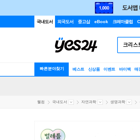
국내도서
외국도서
중고샵
eBook
크레마클럽
C
빠른분야찾기
베스트
신상품
이벤트
바이백
매
웰컴
국내도서
자연과학
생명과학