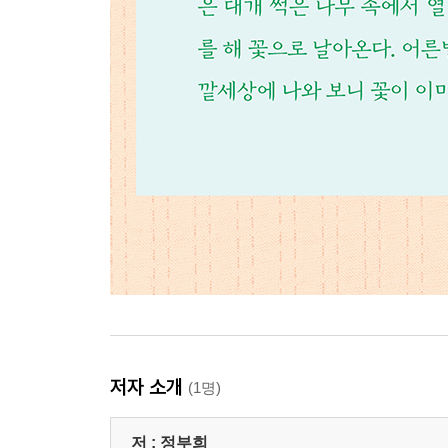
저자 소개
(1명)
저 :
정부희