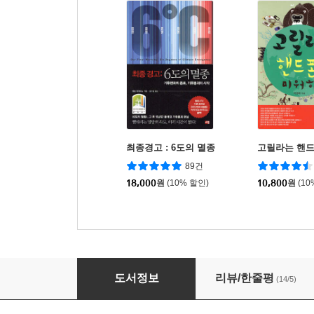
최종경고 : 6도의 멸종
고릴라는 핸
89건
18,000
원
(10% 할인)
10,800
원
(10
벌레를 사랑하는 기분
도서정보
리뷰/한줄평
(14/5)