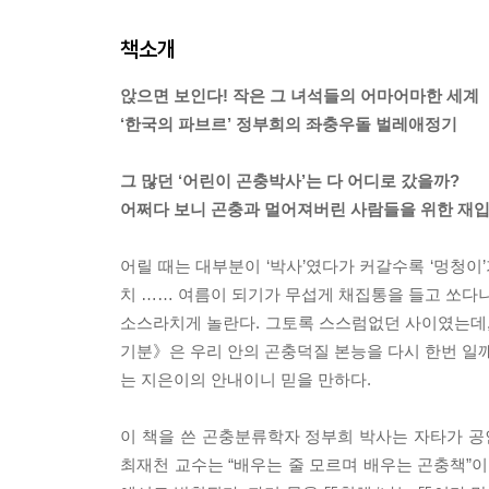
책소개
앉으면 보인다! 작은 그 녀석들의 어마어마한 세계
‘한국의 파브르’ 정부희의 좌충우돌 벌레애정기
그 많던 ‘어린이 곤충박사’는 다 어디로 갔을까?
어쩌다 보니 곤충과 멀어져버린 사람들을 위한 재입
어릴 때는 대부분이 ‘박사’였다가 커갈수록 ‘멍청이’
치 …… 여름이 되기가 무섭게 채집통을 들고 쏘다니
소스라치게 놀란다. 그토록 스스럼없던 사이였는데, 
기분》은 우리 안의 곤충덕질 본능을 다시 한번 일깨
는 지은이의 안내이니 믿을 만하다.
이 책을 쓴 곤충분류학자 정부희 박사는 자타가 공
최재천 교수는 “배우는 줄 모르며 배우는 곤충책”이