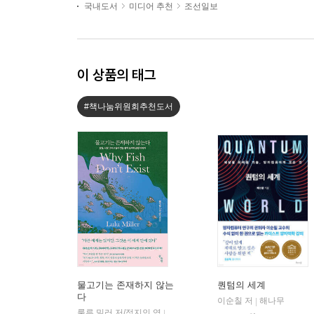
국내도서
미디어 추천
조선일보
이 상품의 태그
#책나눔위원회추천도서
물고기는 존재하지 않는
퀀텀의 세계
다
이순칠 저
해나무
|
룰루 밀러 저/정지인 역
곰출판
|