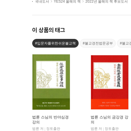
국내도서
YES24 올해의 책
2022년 올해의 책 후보도서
이 상품의 태그
#입문자를위한쉬운불교책
#불교경전법문공부
#불교
법륜 스님의 반야심경
법륜 스님의 금강경 강
강의
의
법륜 저
정토출판
법륜 저
정토출판
|
|