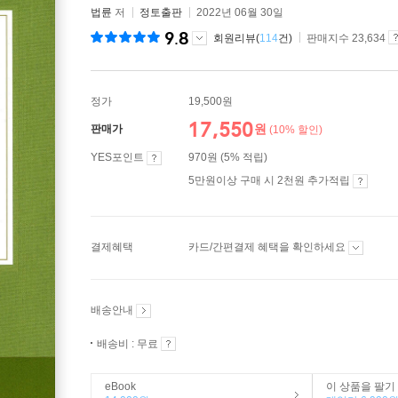
법륜
저
정토출판
2022년 06월 30일
9.8
회원리뷰(
114
건)
판매지수 23,634
정가
19,500원
17,550
원
판매가
(10% 할인)
YES포인트
970원 (5% 적립)
5만원이상 구매 시 2천원 추가적립
결제혜택
카드/간편결제 혜택을 확인하세요
배송안내
배송비 : 무료
eBook
이 상품을 팔기