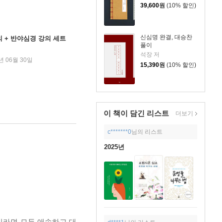
39,600
원
(10% 할인)
신심명 완결, 대승찬
 + 반야심경 강의 세트
풀이
석장 저
년 06월 30일
15,390
원
(10% 할인)
이 책이 담긴
리스트
더보기
c*******0
님의 리스트
2025년
이라면 모두 애송하고 대