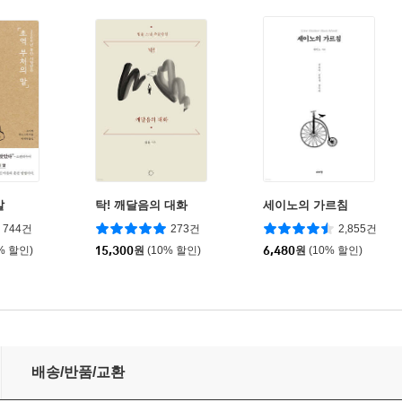
말
탁! 깨달음의 대화
세이노의 가르침
744건
273건
2,855건
% 할인)
15,300
원
(10% 할인)
6,480
원
(10% 할인)
배송/반품/교환