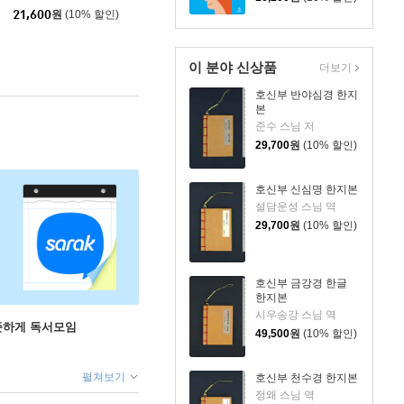
21,600
원
(10% 할인)
이 분야 신상품
더보기
호신부 반야심경 한지
본
준수 스님 저
29,700
원
(10% 할인)
호신부 신심명 한지본
설담운성 스님 역
29,700
원
(10% 할인)
호신부 금강경 한글
한지본
시우송강 스님 역
꾸준하게 독서모임
49,500
원
(10% 할인)
펼쳐보기
호신부 천수경 한지본
정왜 스님 역