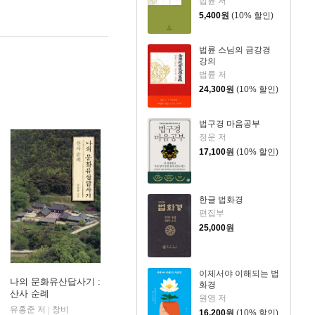
법륜 저
5,400
원
(10% 할인)
법륜 스님의 금강경
강의
법륜 저
24,300
원
(10% 할인)
법구경 마음공부
정운 저
17,100
원
(10% 할인)
한글 법화경
편집부
25,000
원
이제서야 이해되는 법
나의 문화유산답사기 :
화경
산사 순례
원영 저
유홍준 저
창비
|
16,200
원
(10% 할인)