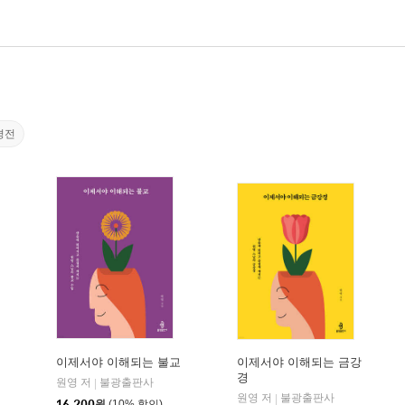
경전
이제서야 이해되는 불교
이제서야 이해되는 금강
경
원영 저
불광출판사
|
원영 저
불광출판사
|
16,200
원
(10% 할인)