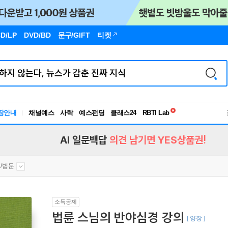
D/LP
DVD/BD
문구
/GIFT
티켓
독서유형검사
RBTI Lab
장안내
채널예스
사락
예스펀딩
클래스24
독서유형검사
AI 일문백답
의견 남기면 YES상품권!
/법문
소득공제
법륜 스님의 반야심경 강의
[ 양장 ]