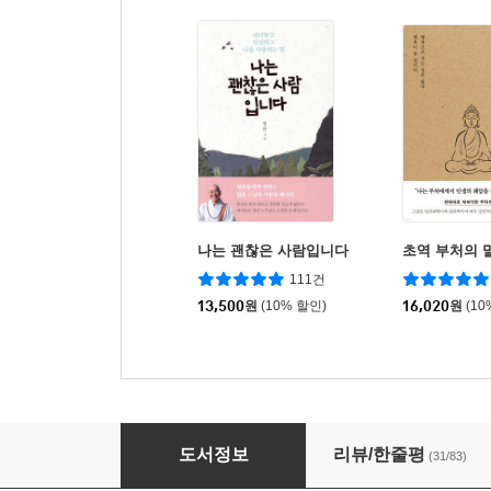
나는 괜찮은 사람입니다
초역 부처의 
111건
13,500
원
(10% 할인)
16,020
원
(10
법륜 스님의 반야심경 강의
도서정보
리뷰/한줄평
(31/83)