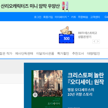
로그인
회원가입
마이페이지
카트
주문/배송
고객센터
Gl
젊은 작가
예사단독판매
이달의사은품
특가할인
추천도서
대량/법인