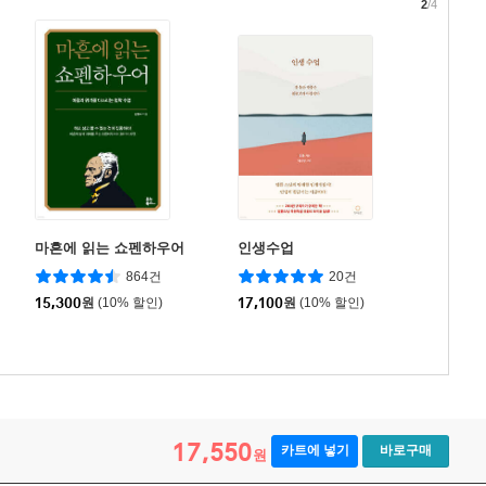
2
/4
마흔에 읽는 쇼펜하우어
인생수업
864건
20건
15,300
원
(10% 할인)
17,100
원
(10% 할인)
17,550
카트에 넣기
바로구매
원