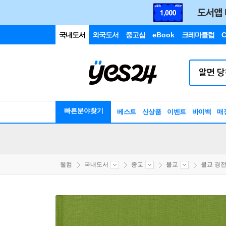
국내도서
외국도서
중고샵
eBook
크레마클럽
C
빠른분야찾기
베스트
신상품
이벤트
바이백
매
웰컴
국내도서
종교
불교
불교 경전