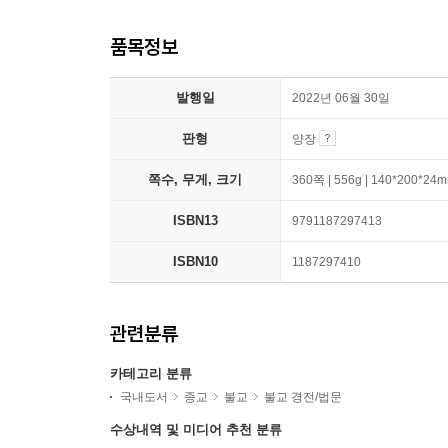
품목정보
발행일
2022년 06월 30일
판형
양장
쪽수, 무게, 크기
360쪽 | 556g | 140*200*24
ISBN13
9791187297413
ISBN10
1187297410
관련분류
카테고리 분류
국내도서
종교
불교
불교 경전/법문
수상내역 및 미디어 추천 분류