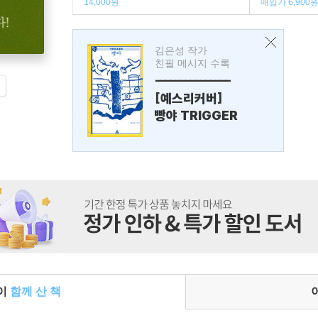
14,000원
매입가 6,900
김은성 작가
친필 메시지 수록
---------------
[예스리커버]
빵야 TRIGGER
들이
함께 산 책