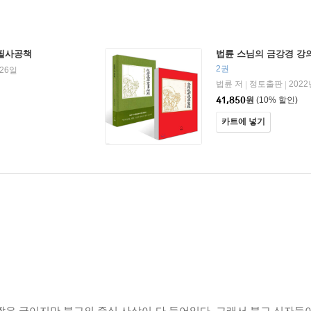
 필사공책
법륜 스님의 금강경 강의
2권
 26일
법륜 저
정토출판
2022
|
|
41,850
원
(10% 할인)
카트에 넣기
짧은 글이지만 불교의 중심 사상이 다 들어있다. 그래서 불교 신자들