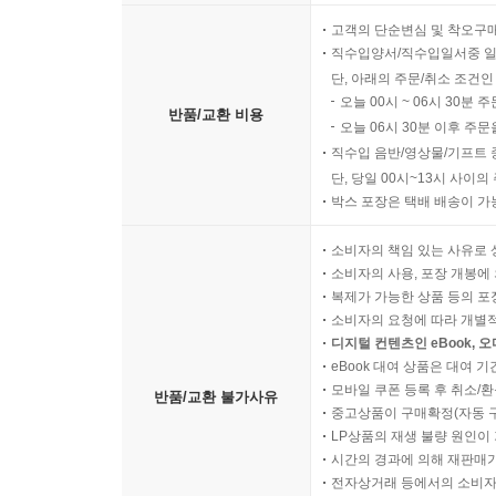
고객의 단순변심 및 착오구
직수입양서/직수입일서중 일
단, 아래의 주문/취소 조건인
오늘 00시 ~ 06시 30분 
반품/교환 비용
오늘 06시 30분 이후 주문
직수입 음반/영상물/기프트 
단, 당일 00시~13시 사이
박스 포장은 택배 배송이 가
소비자의 책임 있는 사유로 
소비자의 사용, 포장 개봉에 
복제가 가능한 상품 등의 포장을 
소비자의 요청에 따라 개별
디지털 컨텐츠인 eBook, 
eBook 대여 상품은 대여 기
모바일 쿠폰 등록 후 취소/환
반품/교환 불가사유
중고상품이 구매확정(자동 
LP상품의 재생 불량 원인이 기
시간의 경과에 의해 재판매가
전자상거래 등에서의 소비자