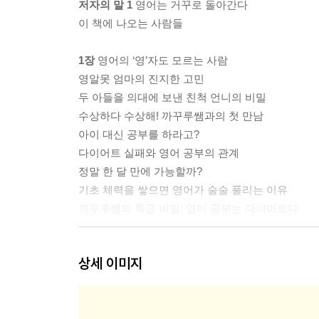
저자의 말 1
영어는 거꾸로 돌아간다
이 책에 나오는 사람들
1장
영어의 ‘영’자도 모르는 사람
영알못 엄마의 진지한 고민
두 아들을 의대에 보낸 친척 언니의 비밀
수상하다 수상해! 까꾸루쌤과의 첫 만남
아이 대신 공부를 하라고?
다이어트 실패와 영어 공부의 관계
정말 한 달 만에 가능할까?
기초 체력을 쌓으면 영어가 술술 풀리는 이유
까꾸루쌤의 특급 비밀: 영어 공부는 다이어트다
2장
영.잘.러.의 영어는 거꾸로 흐른다
상세 이미지
지금은 영어 공부의 호시절
영어는 못해도 자신감이 반이다
영어는 ‘까꾸루’ 생각해야 한다