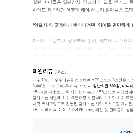
질린 아이들은 일찌감치 ‘영포자’의 길을 걷기도 
아이로 키우려면 어떻게 해야 하는지 엄마들은 고민
‘영포자’의 굴레에서 벗어나려면, 영어를 만만하게 
아이의 초등학교 성적부터 입시, 사회에 나가서까
중요하다. 아이가 영어를 어렵고 힘든 ‘공부’로 생
없는 ‘영알못’ 엄마도 한 달 만에 영어의 기초 체
모두 담겨 있다.
회원리뷰
(13건)
#Tip 1. 생각부터 거꾸로! _영어를 잘하려고 하지 
매주 10건의 우수리뷰를 선정하여 YES포인트 3만원을 드
3,000원 이상 구매 후 리뷰 작성 시
일반회원 300원, 마니아
eBook은 다운로드 후 작성한 리뷰만 YES포인트 지급됩니
한국인이 영어 앞에서 작아지는 이유는 영어에서 성
클래스는 첫번째 회차 주문확정 시점부터 마지막 회차 주문
한다는 강박은 영어를 쉽게 넘을 수 없는 거대한
사락 독서모임으로 진행된 클래스는 사락 독서모임 게시판
영어는 외국어이며, 영어를 외국인만큼만 하면 된다
eBook 페이백, CD/LP, DVD/Blu-ray, 패션 및 판매금
#Tip 2. 학습법을 거꾸로! _영작문으로 영어의 기초