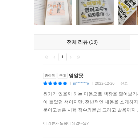
영작이 어려울 땐 주어+동사의 핵심 프레임에서 
생각하는 대신 우선 영어의 어순으로 맞추어 보면 
●새로운 친구들을 만드는 것이 반드시 오래된 친구
전체 리뷰
(13)
a) 반드시 의미하지 않는다 →동사
b) 새로운 친구들을 만드는 것 →주어
1
c) 오래된 친구들을 잃는다는 것 →목적어
영알못
종이책
구매
영어라는 벽을 넘으면 펼쳐지는 새로운 세계
m*******e
2022-12-20
신고
|
|
|
뭔가가 있을까 하는 마음으로 책장을 열어보기
아이가 영어를 잘하는 것은 단순히 높은 영어 성적
이 들었던 책이지만, 전반적인 내용을 소개하자
언어로 자신의 의견을 피력할 수 있는 의사소통 능
문이고높은 시험 점수와문법 그리고 발음까지 모
넓힐 수 있다. 아이가 하고 싶은 일을 이루고자 할
바란다면, 이 책으로 영어라는 필수적인 무기를 지
이 리뷰가 도움이 되었나요?
영어가 고민인 엄마도, 영어가 골치 아픈 아이도 영어