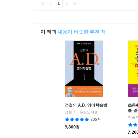
1
이 책과
내용이 비슷한 추천 책
정철의 A.D. 영어학습법
초등
를 
정철 저
두란노서원
|
이승훈
305건
9,800
원
7,20