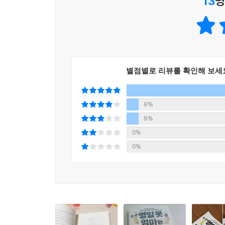
13
명
영작문은 영어 공부의 최종 종착지이자 가장 어려운
되는 핵심을 익힐 수 있는 방법이다. 이를 통해 영
밑바탕을 먼저 그린 뒤 그 위에 단단한 실력을 쌓아
#Tip 3. 사고방식을 거꾸로! _영어를 ‘거꾸로’ 뒤집
별점별로 리뷰를 확인해 보세
언어에는 해당 언어권의 사고방식이 담겨있다. 동양인
이런 사고방식의 차이는 한국어와 영어의 패턴에 차
8%
이해할 수 있다.
8%
0%
●주소 표기
0%
우리나라: 나라-도-시-구-동-상세주소 (큰 것→작은 
영어: 상세주소-동-구-시-도-나라 (작은 것→큰 것)
· 대한민국 ○○남도 ○○시 ○○동 11 ○○아파트 301동 
· ○○apartment 301Dong 502Ho, ○○-Dong 11, ○○Si,
#Tip 4. 영작도 거꾸로! _바로 영작하는 대신 어순