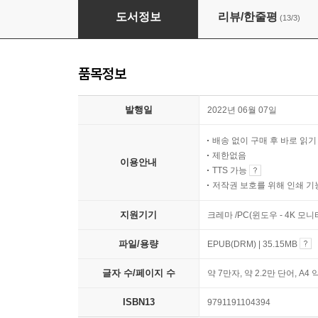
영알못 엄마는 어떻게 영어고수가 되었을까
도서정보
리뷰/한줄평
(13/3)
품목정보
발행일
2022년 06월 07일
배송 없이 구매 후 바로 읽
제한없음
이용안내
TTS 가능
저작권 보호를 위해 인쇄 기
지원기기
크레마 /PC(윈도우 - 4K 모
파일/용량
EPUB(DRM) | 35.15MB
글자 수/페이지 수
약 7만자, 약 2.2만 단어, A4 
ISBN13
9791191104394