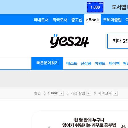
국내도서
외국도서
중고샵
eBook
크레마클럽
C
빠른분야찾기
베스트
신상품
이벤트
바이백
매
웰컴
eBook
가정 살림
자녀교육