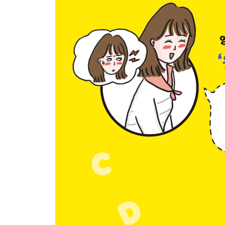
4장
영알못 엄마는 영어고수로 탈바꿈ing
영어고수 엄마로 첫걸음
비틀즈의 Let It Be, 양희은의 그러라 그래
내일은 Don’t worry, Be happy
까꾸루쌤은 믿을 수 있는 사람이었어
영작문, 겁먹을 이유가 없다
영어는 즐거운 소통의 수단일뿐
유창하지 않아도 괜찮아
영어고수가 된 당신을 위한 celebration!
까꾸루쌤의 특급 비밀: 거꾸로, 자신감 있게
저자의 말 2
전국민 영어 두려움 떨치기 프로젝트