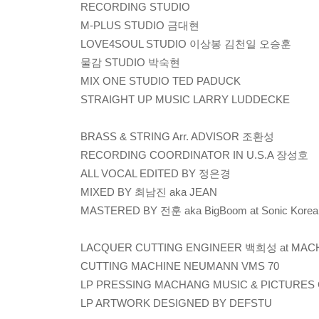
RECORDING STUDIO
M-PLUS STUDIO 금대현
LOVE4SOUL STUDIO 이상봉 김천일 오승훈
물감 STUDIO 박숙현
MIX ONE STUDIO TED PADUCK
STRAIGHT UP MUSIC LARRY LUDDECKE
BRASS & STRING Arr. ADVISOR 조환성
RECORDING COORDINATOR IN U.S.A 장성호
ALL VOCAL EDITED BY 정은경
MIXED BY 최남진 aka JEAN
MASTERED BY 전훈 aka BigBoom at Sonic Korea
LACQUER CUTTING ENGINEER 백희성 at MACH
CUTTING MACHINE NEUMANN VMS 70
LP PRESSING MACHANG MUSIC & PICTURES C
LP ARTWORK DESIGNED BY DEFSTU