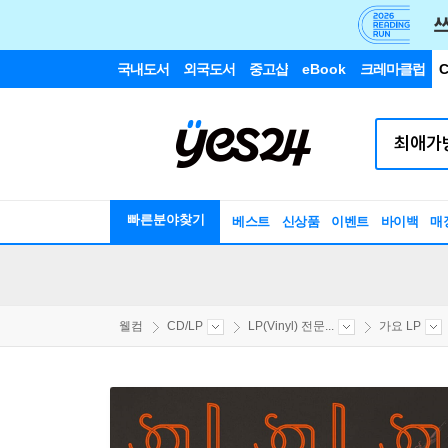
국내도서
외국도서
중고샵
eBook
크레마클럽
C
빠른분야찾기
베스트
신상품
이벤트
바이백
매
웰컴
CD/LP
LP(Vinyl) 전문...
가요 LP