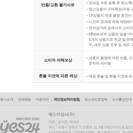
모바일 쿠폰 등록 후 취소/환
반품/교환 불가사유
중고상품이 구매확정(자동 
LP상품의 재생 불량 원인이 기
시간의 경과에 의해 재판매가
전자상거래 등에서의 소비자
eBook 세트 상품은 일괄 
1개의 상품으로 취급 및 판매
우, 세트 상품 전부 및 세트
상품의 불량에 의한 반품, 교
소비자 피해보상
준하여 처리됨
환불 지연에 따른 배상
대금 환불 및 환불 지연에 
회사소개
인재채용
이용약관
개인정보처리방침
청소년보호정책
도서홍보안내
대표 : 김석환, 최세라
주소 : 서울시 영등포구 은행로 11, 5층~6층(여의도동,일신
사업자등록번호 : 229-81-37000 통신판매업신고 : 제 200