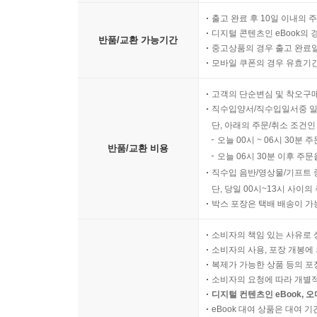
출고 완료 후 10일 이내의 
디지털 콘텐츠인 eBook의 
반품/교환 가능기간
중고상품의 경우 출고 완료일
모바일 쿠폰의 경우 유효기간(
고객의 단순변심 및 착오구
직수입양서/직수입일서중 일
단, 아래의 주문/취소 조건인
오늘 00시 ~ 06시 30분 
반품/교환 비용
오늘 06시 30분 이후 주문
직수입 음반/영상물/기프트 
단, 당일 00시~13시 사이
박스 포장은 택배 배송이 가
소비자의 책임 있는 사유로 
소비자의 사용, 포장 개봉에 
복제가 가능한 상품 등의 포장을 
소비자의 요청에 따라 개별
디지털 컨텐츠인 eBook, 
eBook 대여 상품은 대여 기