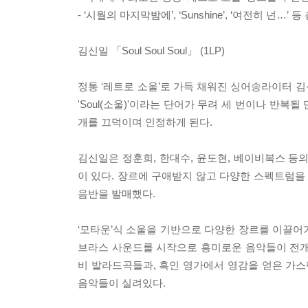
- ‘시월의 마지막밤에’, ‘Sunshine’, ‘여전히 넌…’ 등
김신일 「Soul Soul Soul」 (1LP)
정통 ‘레트로 소울’로 가득 채워진 싱어송라이터 김신
'Soul(소울)'이라는 단어가 무려 세 번이나 반복
개를 끄덕이며 인정하게 된다.
김신일은 정훈희, 한대수, 윤도현, 베이비복스 등
이 있다. 장르에 구애받지 않고 다양한 스펙트럼을
음반을 발매했다.
‘모타운’식 소울을 기반으로 다양한 장르를 이끌어가는 「
브라스 사운드를 시작으로 흥미로운 음악들이 전개된다. 
비 발라드곡들과, 흑인 영가에서 영감을 얻은 가스펠 곡 ‘His
음악들이 실려있다.