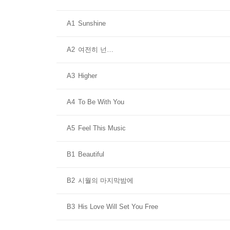
A1
Sunshine
A2
여전히 넌…
A3
Higher
A4
To Be With You
A5
Feel This Music
B1
Beautiful
B2
시월의 마지막밤에
B3
His Love Will Set You Free