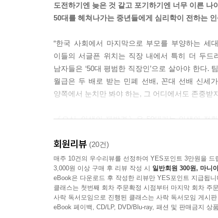
도전하기엔 늦은 것 같고 포기하기엔 너무 이른 나이
의 재능이 발휘되었는가? 나의 가치 기준은 무엇인
50대를 헤쳐나가는 중년들에게 심리학이 전하는 인
답을 찾을 수 없는 질문을 스스로에게 던져야 한다.
---「Chapter 3. 그렇게 진짜 나를 다시 만난다」중
“한국 사회에서 마지막으로 부모를 부양하는 세대
이들의 서글픈 위치는 직장 내에서 특히 더 두드
직장에서 새로운 업무를 발굴해 미지의 분야에 대
남자들은 ‘50대 평범한 직장인’으로 살아야 한다.
것도 의미가 있다. 왜냐하면 중년기 이후 삶에서의 
월급은 두 배로 받는 민폐 선배, 꼰대 선배 신세
는 것이기 때문이다. 그리고 이런 것들은 ‘관념’ 
양쪽에서 눈치만 봐야 하는, 그 어디에서도 존중받지
내가 그 일을 좋아하는지, 잘할 수 있는지, 그리고 
그 과정들은 성공과 좌절, 성찰과 인내의 시간을 요
《오십, 인생의 재발견》은 50대라는 인생의 전
할 가능성이 크다. ‘어떡하지?’만 생각하며 어제와 
방식을 제안하는 책이다. 심리학을 기업 경영에 
회원리뷰
주연’에서 ‘월급만 축내는 민폐 상사’로 전락한 오늘
(20건)
---「Chapter 4. 오십의 파도를 현명하게 헤쳐 나가자」중
예측이 안 될 만큼 빠르게 변하는 세상 속에서 당장
매주 10건의 우수리뷰를 선정하여 YES포인트 3만원을 드
3,000원 이상 구매 후 리뷰 작성 시
일반회원 300원, 마니아
‘앞으로 뭐 해서 먹고살지?’에 대한 걱정과 염려가
eBook은 다운로드 후 작성한 리뷰만 YES포인트 지급됩니
무엇을 하며 어떻게 먹고살아야 하는 것일까? 
클래스는 첫번째 회차 주문확정 시점부터 마지막 회차 주문
받아들이며 능숙하게 대처하려는 마음가짐을 가져
사락 독서모임으로 진행된 클래스는 사락 독서모임 게시판
방법을 제시한다.
eBook 페이백, CD/LP, DVD/Blu-ray, 패션 및 판매금