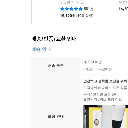
고명환 저
라곰
우문식
|
551건
16,2
15,120
원
(10% 할인)
배송/반품/교환 안내
배송 안내
예스24 배송
배송 구분
배송비 : 무료배송
안전하고 정확한 포장을 위해 
고객님께 배송되는 모든 상품을
목적 : 안전한 포장 관리
촬영범위 : 박스 포장 작업
포장 안내