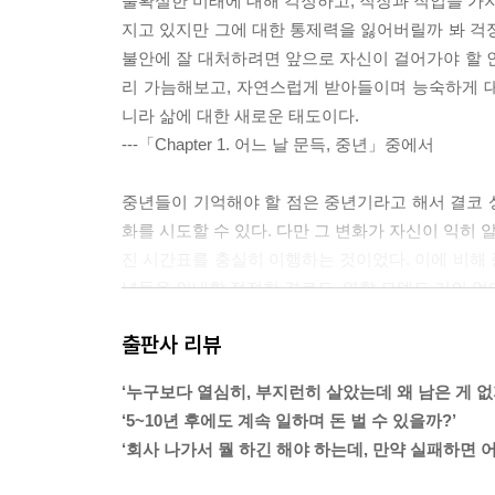
불확실한 미래에 대해 걱정하고, 직장과 직업을 가지
지고 있지만 그에 대한 통제력을 잃어버릴까 봐 걱
불안에 잘 대처하려면 앞으로 자신이 걸어가야 할 
리 가늠해보고, 자연스럽게 받아들이며 능숙하게 
니라 삶에 대한 새로운 태도이다.
---「Chapter 1. 어느 날 문득, 중년」중에서
중년들이 기억해야 할 점은 중년기라고 해서 결코 
화를 시도할 수 있다. 다만 그 변화가 자신이 익히 
진 시간표를 충실히 이행하는 것이었다. 이에 비해
년들을 안내할 적절한 경로도, 역할 모델도 거의 없
삶의 경험이나 지식을 가지고 있고, 여전히 유능하
출판사 리뷰
고 성장시켜온 것이 무엇인지 발견해내는 작업이 필
---「Chapter 2. 인생의 전환점에서 우리가 생각
‘누구보다 열심히, 부지런히 살았는데 왜 남은 게 없
‘5~10년 후에도 계속 일하며 돈 벌 수 있을까?’
중년기는 자신의 인생에 대한 깊은 회고를 하며, 
‘회사 나가서 뭘 하긴 해야 하는데, 만약 실패하면 
관과 목표, 과거의 선택들을 돌아보고 자신이 포기했
신의 정체성을 탐색하는 일은 중년 남자들에게 매우 