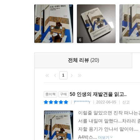
인생 2막의 기회를 만들기 위한 두 번째 방법으
인간이 아닌 혼자서도 일할 수 있는 사람으로 관점을
있는지 세상에 증명할 수 있어야 한다는 얘기다. 
상세히 들려준다. 조직 밖으로 나와서도 ‘영원한
아니라 자신이 좋아하고 잘하는 일을, 적은 자본으로
6
새로운 도전으로 평생 직업을 찾은 사람들은 이러한
전체 리뷰
(20)
지금까지 애썼다. 그리고 고생했다.
하지만 당신은 아직 인생의 절반밖에 살지 않았다!
1
저자는 인생의 전환점을 지나는 시기에 가장 중요
50 인생의 재발견을 읽고..
종이책
구매
내가 어디에 서 있는지 알아야 앞으로 나아갈 방향도
f*********r
2022-06-05
신고
|
|
|
바꾸는 것은 이 같은 인생의 재발견과 일의 재발견을
이럴줄 알았으면 진작 떠나는건
서를 내밀며 말했다...차라리
지금까지 아무도 주목하지 않았던 중년들의 마음을
자할 용기가 안나서 말이야...
몰라 막막한 중년들을 위한 최고의 조언서라 할 수 
A4박스...
퇴사자’인 3040 세대에게도 자기만의 해답을 찾을 
더보기