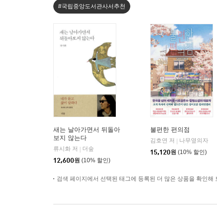
#국립중앙도서관사서추천
새는 날아가면서 뒤돌아
불편한 편의점
보지 않는다
김호연 저
나무옆의자
|
류시화 저
더숲
|
15,120
원
(10% 할인)
12,600
원
(10% 할인)
검색 페이지에서 선택된 태그에 등록된 더 많은 상품을 확인해 