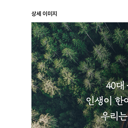
중년은 위기인가, 기회인가
상세 이미지
중년 남자의 책임감과 사회적 완벽주의
그들이 지금의 위치까지 올 수 있었던 이유
미래를 만들어가는 사람은 나 자신뿐
chapter 3. 그렇게 진짜 나를 다시 만난다
삶을 살아가는 데 필요한 여섯 가지 자본
왜 이 나이에 정체성을 생각해야 하는가
전체의 인생 속에서 발견하는 정체성
“지금 꿈은 뭐야?”라고 아이가 묻는다면
후회하고 싶지 않다면 도전하라
인생은 중요한 기로에서 내린 선택들로 이루어진다
chapter 4. 오십의 파도를 현명하게 헤쳐 나가는 방
취미로만 살기엔 남은 인생이 너무 길다