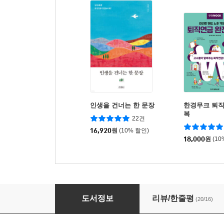
인생을 건너는 한 문장
한경무크 퇴직
복
22건
16,920
원
(10% 할인)
18,000
원
(10
오십, 인생의 재발견
도서정보
리뷰/한줄평
(20/16)