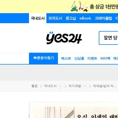
국내도서
외국도서
중고샵
eBook
크레마클럽
C
빠른분야찾기
베스트
신상품
이벤트
바이백
매
웰컴
국내도서
자기계발
처세술/삶의 자...