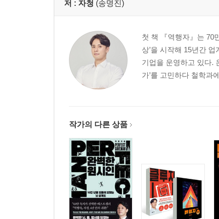
저 :
자청
(송명진)
첫 책 『역행자』는 70만
상’을 시작해 15년간 업
기업을 운영하고 있다. 
가’를 고민하다 철학과에
작가의 다른 상품