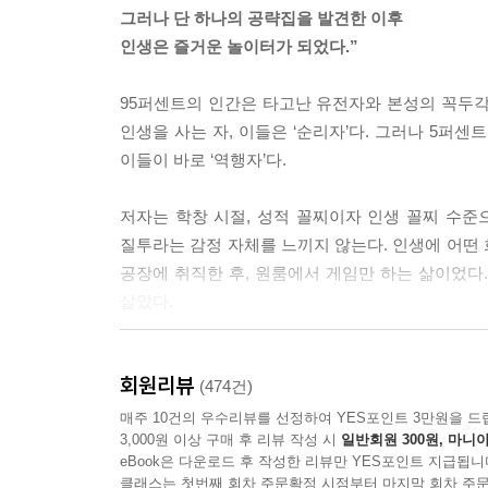
사람들은 하고 싶은 게 생길 때마다 허황된 목표를 
그러나 단 하나의 공략집을 발견한 이후
을 하며 자위를 한다. 이 짓을 죽을 때까지 반복한다
인생은 즐거운 놀이터가 되었다.”
하지 않는다. 그저 내 마음의 상처를 핥기에 여념이 
나는 애초에 잃을 것이 없었다. 그야말로 바닥에 있
95퍼센트의 인간은 타고난 유전자와 본성의 꼭두각
할 수 있었다. ‘저는 그냥 게으른 동물이에요.’ 그
인생을 사는 자, 이들은 ‘순리자’다. 그러나 5퍼
다.
이들이 바로 ‘역행자’다.
--- p.118
저자는 학창 시절, 성적 꼴찌이자 인생 꼴찌 수준으
이 책을 읽은 사람 중 이걸 실천하는 비율은 0.1퍼
질투라는 감정 자체를 느끼지 않는다. 인생에 어떤 희
래서 인생이 참 쉬운 것이다. 아무도 이 쉬운 것
공장에 취직한 후, 원룸에서 게임만 하는 삶이었다.
사람이 대다수다. 매일 아침 천근같은 몸을 일으켜 
살았다.
때문이라고? 평생에 걸친 복리 저축임을 내가 보여
냥 다 핑계일 뿐이다. 95퍼센트의 사람들은 곧 포기
하지만 이 ‘역행자’라는 개념을 깨달은 이후, 
--- p.156
회원리뷰
사업을 시작하면서 인생은 혁신적으로 변해갔다. 4년이
(474건)
되었을 때는 아무 일을 하지 않아도 월 1억씩 버는
매주 10건의 우수리뷰를 선정하여 YES포인트 3만원을 드
순리자들은 안 되는 이유에 대해서만 떠든다. 되는 
3,000원 이상 구매 후 리뷰 작성 시
일반회원 300원, 마니아
생각을 하며 매일 아침을 맞이하고 있다.
역행해야 자유를 얻을 수 있다는 것을 기억하라. 우
eBook은 다운로드 후 작성한 리뷰만 YES포인트 지급됩니
받는 순리자들의 부정적인 말에 속지 마라.
클래스는 첫번째 회차 주문확정 시점부터 마지막 회차 주문