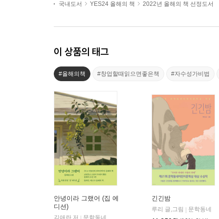
국내도서
YES24 올해의 책
2022년 올해의 책 선정도서
이 상품의 태그
#올해의책
#창업할때읽으면좋은책
#자수성가비법
안녕이라 그랬어 (집 에
긴긴밤
디션)
루리 글,그림
문학동네
|
김애란 저
문학동네
|