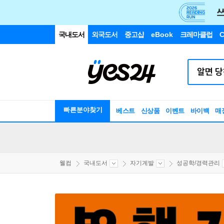
국내도서
외국도서
중고샵
eBook
크레마클럽
C
빠른분야찾기
베스트
신상품
이벤트
바이백
매
웰컴
국내도서
자기계발
성공학/경력관리