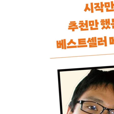
CHAPTER5 역행자 4단계_ 뇌 자동화
뇌를 복리로 성장시킨다면
뇌 최적화 1단계_ 22전략
뇌 최적화 2단계_ 오목 이론
뇌 최적화 3단계_ 뇌를 증폭시키는 3가지 방법
CHAPTER6 역행자 5단계_ 역행자의 지식
기버 이론_ 역행자는 1을 받으면 2를 준다
확률 게임_ 역행자는 확률에만 베팅한다
타이탄의 도구_ 유전자에 각인된 장인 정신을 역행
메타인지_ 주관적인 판단은 순리자들의 전유물이
실행력 레벨과 관성
CHAPTER7 역행자 6단계_ 경제적 자유를 얻는 