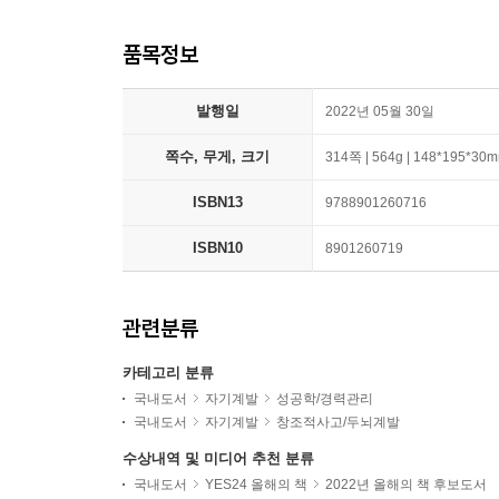
품목정보
발행일
2022년 05월 30일
쪽수, 무게, 크기
314쪽 | 564g | 148*195*30
ISBN13
9788901260716
ISBN10
8901260719
관련분류
카테고리 분류
국내도서
자기계발
성공학/경력관리
국내도서
자기계발
창조적사고/두뇌계발
수상내역 및 미디어 추천 분류
국내도서
YES24 올해의 책
2022년 올해의 책 후보도서