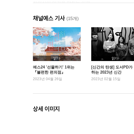
자의식이 인간을 망치는 이유
내가 너무 소중한 사람들
채널예스 기사
자의식 해체의 3가지 단계
(15개)
인생을 허비하는 특별한 방법
CHAPTER3 역행자 2단계_ 정체성 만들기
내 머리를 포맷할 수 있다면
읽다
읽다
정체성 소프트웨어를 설치하기
예스24 '선물하기' 1위는
[신간의 탄생] 도서PD가
『불편한 편의점』
하는 2023년 신간
사람들은 자기 마음의 상처를 핥기에 여념이 없다
2023년 04월 26일
2023년 02월 15일
CHAPTER4 역행자 3단계_ 유전자 오작동
뇌는 어떻게 진화했을까
상세 이미지
진화의 목적은 완벽함이 아니라 생존이다
유전자 오작동을 이기는 역행자의 사고방식
오작동을 극복하고 30억을 취하다