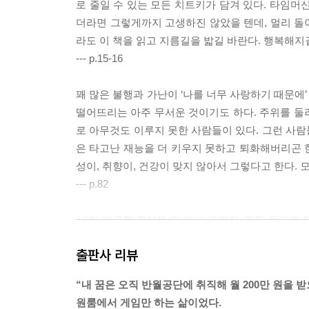
로 줄일 수 있는 모든 치트키가 담겨 있다. 타임머신
더라면 그렇게까지 고생하진 않았을 텐데, 멀리 돌아가
라도 이 책을 읽고 지름길을 밟길 바란다. 행복해지길
--- p.15-16
꽤 많은 불행과 가난이 ‘나를 너무 사랑하기 때문에
떨어뜨리는 아주 무서운 것이기도 하다. 주위를 둘러
로 아무것도 이루지 못한 사람들이 있다. 그런 사
은 타고난 재능을 더 키우지 못하고 퇴화해버리곤 한
성이, 취향이, 건강이 맞지 않아서 그렇다고 한다. 
--- p.82
‘내가 지금껏 결심을 안 해서 그렇지, 진짜 독하게 
의 착각이다. 말했듯이 진짜 독한 마음을 먹는 경험
출판사 리뷰
처럼 착각하는 사람들은 늘 거창한 목표를 세운 후
--- p.117
“내 꿈은 오직 반월공단에 취직해 월 200만 원을 
원룸에서 게임만 하는 삶이었다.