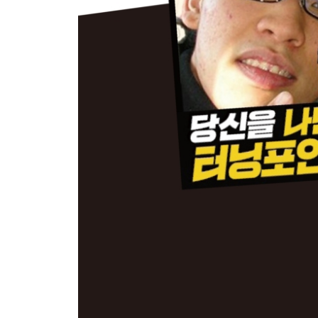
돈을 버는 근본 원리
경제적 자유라는 성을 함락시키는 방법
당신이 직장인이든 백수든 열아홉이든 쉰이든
경제적 자유를 위한 5가지 공부법
젊은 부자들은 어떻게 공부했을까
경제적 자유로 가는 알고리즘 설계
CHAPTER8 역행자 7단계_ 역행자의 쳇바퀴
에필로그 역행자가 되어 완벽한 자유를 누려라
참고 나를 역행자로 만들어준 책 리스트
특별부록 곧바로 돈 버는 무자본 창업 아이템