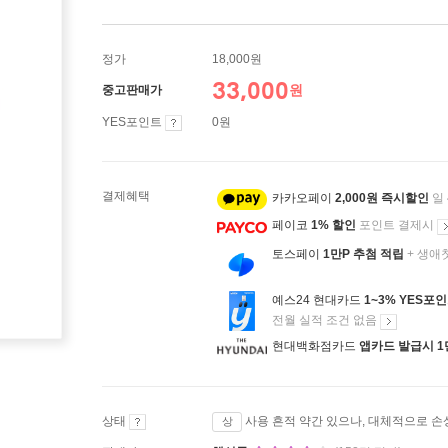
정가
18,000원
33,000
원
중고판매가
YES포인트
0원
결제혜택
카카오페이
2,000원 즉시할인
일
페이코
1% 할인
포인트 결제시
토스페이
1만P 추첨 적립
+ 생애
예스24 현대카드
1~3% YES포
전월 실적 조건 없음
현대백화점카드
앱카드 발급시 1
상태
사용 흔적 약간 있으나, 대체적으로 손
상