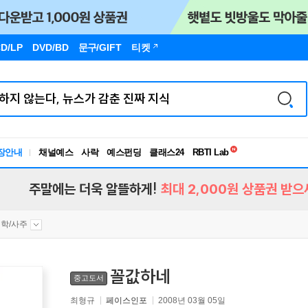
D/LP
DVD/BD
문구
/GIFT
티켓
독서유형검사
RBTI Lab
장안내
채널예스
사락
예스펀딩
클래스24
독서유형검사
주말에는 더욱 알뜰하게!
최대 2,000원 상품권 받으
학/사주
꼴값하네
중고도서
최형규
페이스인포
2008년 03월 05일