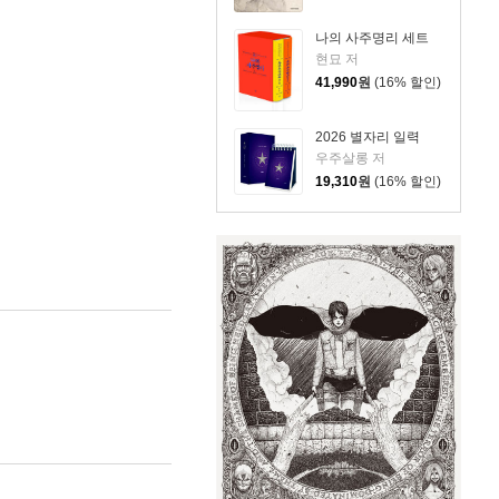
나의 사주명리 세트
현묘 저
41,990
원
(16% 할인)
2026 별자리 일력
우주살롱 저
19,310
원
(16% 할인)