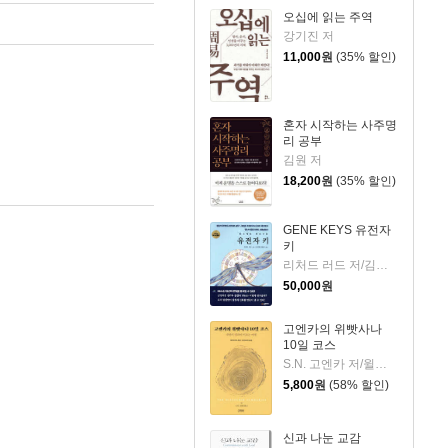
오십에 읽는 주역
강기진 저
11,000
원
(35% 할인)
혼자 시작하는 사주명
리 공부
김원 저
18,200
원
(35% 할인)
GENE KEYS 유전자
키
리처드 러드 저/김석환,김종근 역
50,000
원
고엔카의 위빳사나
10일 코스
S.N. 고엔카 저/윌리엄 하트 편/담마코리아 역
5,800
원
(58% 할인)
신과 나눈 교감