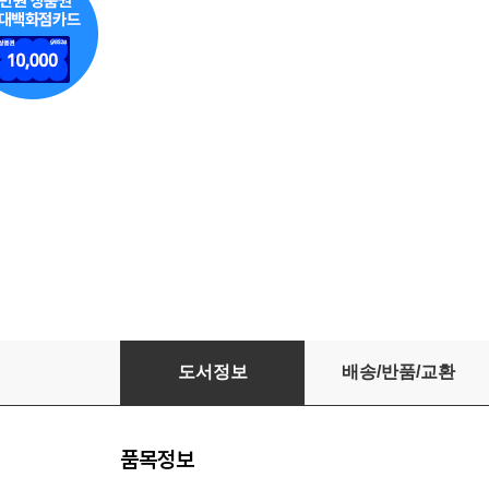
꼴값하네
도서정보
배송/반품/교환
품목정보