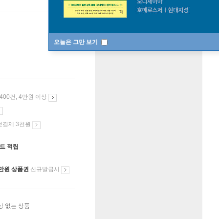
중고품절
한정판매
수량
오늘은 그만 보기
 400건, 4만원 이상
첫결제 3천원
인트 적립
만원 상품권
신규발급시
상 없는 상품