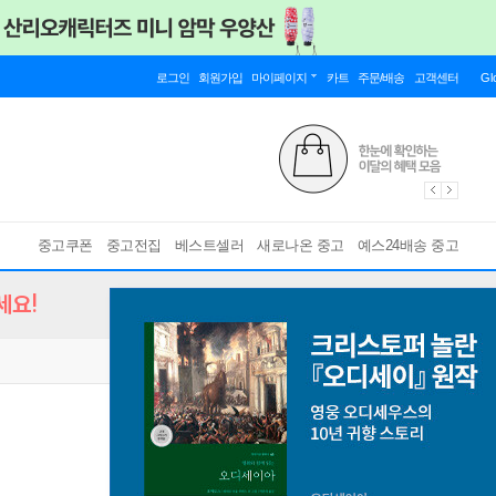
로그인
회원가입
마이페이지
카트
주문/배송
고객센터
Gl
중고쿠폰
중고전집
베스트셀러
새로나온 중고
예스24배송 중고
세요!