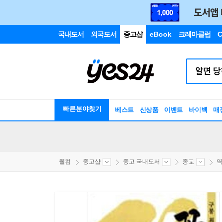
국내도서
외국도서
중고샵
eBook
크레마클럽
C
빠른분야찾기
베스트
신상품
이벤트
바이백
매
웰컴
중고샵
중고 국내도서
종교
역