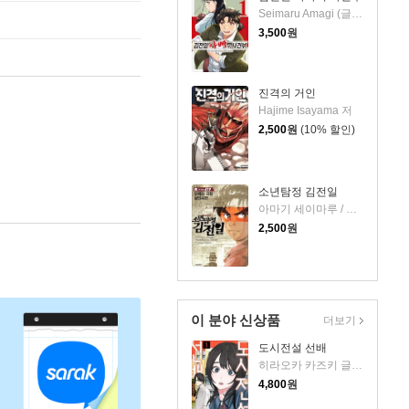
Seimaru Amagi (글) / Fumiya Sato (그림) 저
3,500
원
진격의 거인
Hajime Isayama 저
2,500
원
(10% 할인)
소년탐정 김전일
아마기 세이마루 / 사토 후미야 저
2,500
원
이 분야 신상품
더보기
도시전설 선배
히라오카 카즈키 글그림/현노을 역
4,800
원