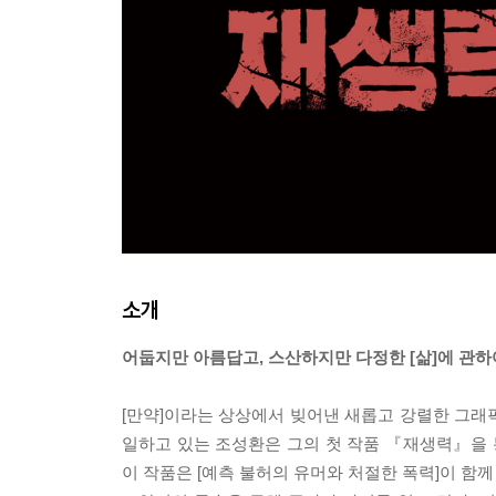
소개
어둡지만 아름답고, 스산하지만 다정한 [삶]에 관하
[만약]이라는 상상에서 빚어낸 새롭고 강렬한 그
일하고 있는 조성환은 그의 첫 작품 『재생력』을
이 작품은 [예측 불허의 유머와 처절한 폭력]이 함께