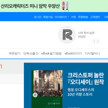
로그인
회원가입
마이페이지
카트
주문/배송
고객센터
Gl
쿠폰받기
단독선출간
eBook필기방법
eBook리더기
디지털머니
기