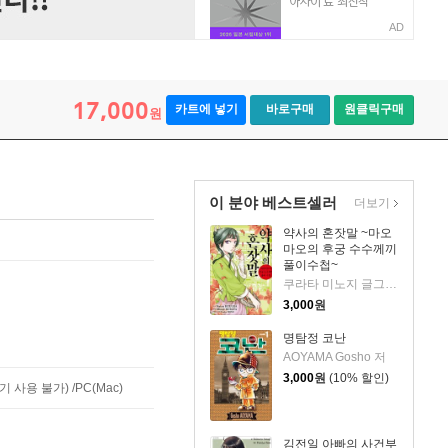
AD
17,000
카트에 넣기
바로구매
원클릭구매
원
이 분야 베스트셀러
더보기
약사의 혼잣말 ~마오
마오의 후궁 수수께끼
풀이수첩~
쿠라타 미노지 글그림/휴우가 나츠 원저/유유리 역
3,000
원
명탐정 코난
AOYAMA Gosho 저
3,000
원
(10% 할인)
사용 불가) /PC(Mac)
김전일 아빠의 사건부