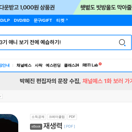
D/LP
DVD/BD
문구
/GIFT
티켓
독서유형검사
RBTI Lab
장안내
채널예스
사락
예스펀딩
클래스24
독서유형검사
박혜진 편집자의 문장 수집,
채널예스 1화 보러 가
소득공제
크레마클럽
PDF
재생력
[ PDF ]
eBook