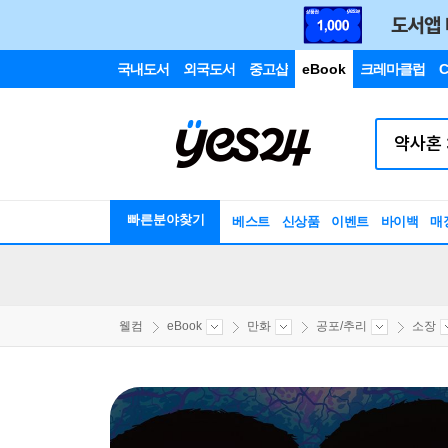
국내도서
외국도서
중고샵
eBook
크레마클럽
C
빠른분야찾기
베스트
신상품
이벤트
바이백
매
웰컴
eBook
만화
공포/추리
소장