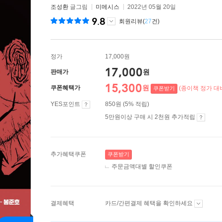
조성환
글그림
미메시스
2022년 05월 20일
9.8
회원리뷰(
27
건)
정가
17,000원
17,000
원
판매가
15,300
원
쿠폰혜택가
(종이책 정가 대비
쿠폰받기
YES포인트
850원 (5% 적립)
5만원이상 구매 시 2천원 추가적립
추가혜택쿠폰
쿠폰받기
주문금액대별 할인쿠폰
결제혜택
카드/간편결제 혜택을 확인하세요