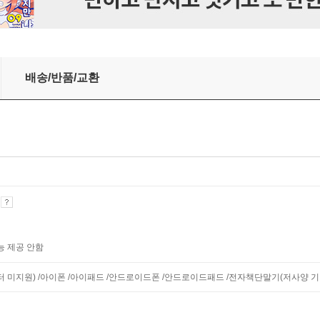
배송/반품/교환
기
능 제공 안함
니터 미지원) /아이폰 /아이패드 /안드로이드폰 /안드로이드패드 /전자책단말기(저사양 기기 