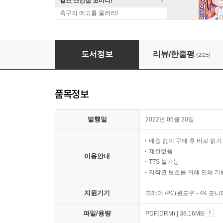
걸즈 스킨십 코미디!
축구의 에고를 울려라!
재생력
도서정보
리뷰/한줄평
(2/25)
품목정보
발행일
2022년 05월 20일
배송 없이 구매 후 바로 읽
제한없음
이용안내
TTS 불가능
저작권 보호를 위해 인쇄 기
지원기기
크레마 /PC(윈도우 - 4K 모
파일/용량
PDF(DRM) | 38.16MB