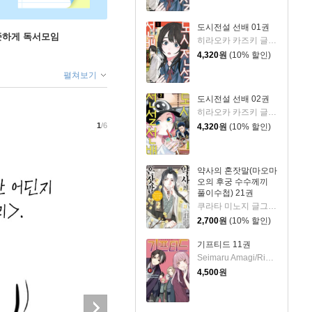
도시전설 선배 01권
꾸준하게 독서모임
히라오카 카즈키 글그림/현노을 역
4,320
원
(10% 할인)
펼쳐보기
도시전설 선배 02권
히라오카 카즈키 글그림/현노을 역
1
/6
4,320
원
(10% 할인)
약사의 혼잣말(마오마
오의 후궁 수수께끼
풀이수첩) 21권
쿠라타 미노지 글그림/휴우가 나츠 원저/유유리 역
2,700
원
(10% 할인)
기프티드 11권
Seimaru Amagi/Rima Amamiya 저
4,500
원