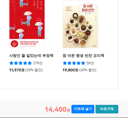
사랑인 줄 알았는데 부정맥
참 쉬운 평생 반찬 요리책
170건
59건
11,970
원
(10% 할인)
19,800
원
(10% 할인)
14,400
카트에 넣기
바로구매
원