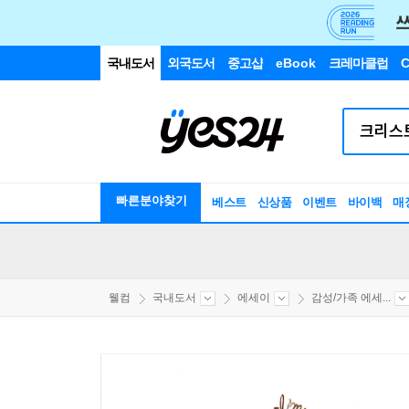
국내도서
외국도서
중고샵
eBook
크레마클럽
C
빠른분야찾기
베스트
신상품
이벤트
바이백
매
웰컴
국내도서
에세이
감성/가족 에세...