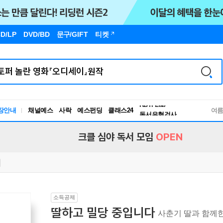
D/LP
DVD/BD
문구
/GIFT
티켓
장안내
채널예스
사락
예스펀딩
클래스24
독서유형검사
여
RBTI Lab
독서유형검사
크클 심야 독서 모임
OPEN
소득공제
딸하고 밀당 중입니다
사춘기 딸과 함께