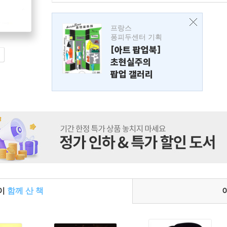
프랑스
퐁피두센터 기획
[아트 팝업북]
초현실주의
팝업 갤러리
들이
함께 산 책