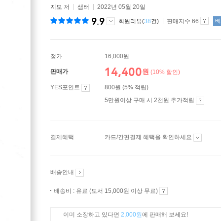
지모
저
샘터
2022년 05월 20일
9.9
회원리뷰(
38
건)
판매지수 66
베
정가
16,000원
14,400
원
판매가
(10% 할인)
YES포인트
800원 (5% 적립)
5만원이상 구매 시 2천원 추가적립
결제혜택
카드/간편결제 혜택을 확인하세요
배송안내
배송비 : 유료 (도서 15,000원 이상 무료)
이미 소장하고 있다면
2,000원
에 판매해 보세요!