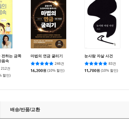
 전하는 금쪽
마법의 연금 굴리기
눈사람 자살 사건
마음속
246건
83건
212건
16,200
원
(10% 할인)
11,700
원
(10% 할인)
% 할인)
배송/반품/교환