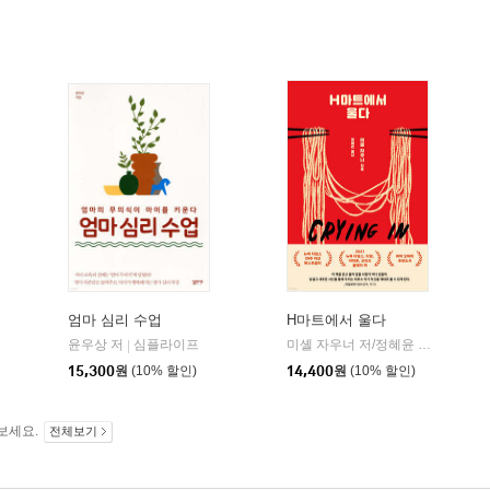
엄마 심리 수업
H마트에서 울다
윤우상 저
심플라이프
미셸 자우너 저/정혜윤 역
문학동
|
|
15,300
원
(10% 할인)
14,400
원
(10% 할인)
보세요.
전체보기