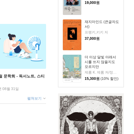
19,000
원
재지마인드 (큰글자도
서)
프랭키,키키 저
37,000
원
더 이상 달빛 아래서
시를 쓰지 않을지도
모르지만
제롬 K. 제롬 저/정혜엽 역
철 문학회 - 독서노트, 스티
15,300
원
(10% 할인)
년 08월 31일
펼쳐보기