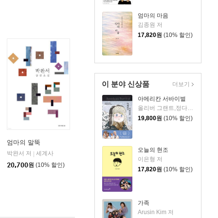
엄마의 마음
김종원 저
17,820
원
(10% 할인)
이 분야 신상품
더보기
아메리칸 서바이벌
올리버 그랜트,정다운 저
19,800
원
(10% 할인)
엄마의 말뚝
오늘의 현조
네
박완서 저
세계사
|
이은형 저
20,700
원
(10% 할인)
17,820
원
(10% 할인)
가족
Arusin Kim 저