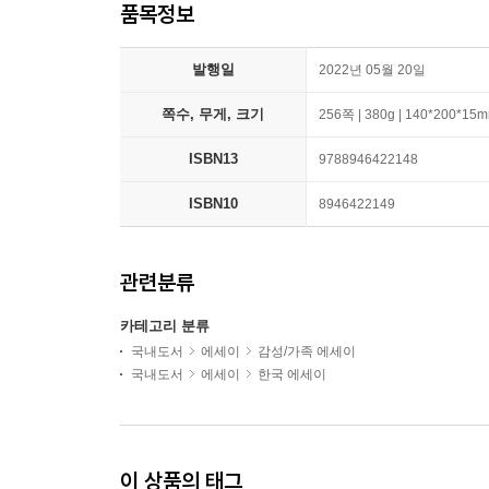
품목정보
발행일
2022년 05월 20일
쪽수, 무게, 크기
256쪽 | 380g | 140*200*15
ISBN13
9788946422148
ISBN10
8946422149
관련분류
카테고리 분류
국내도서
에세이
감성/가족 에세이
국내도서
에세이
한국 에세이
이 상품의 태그