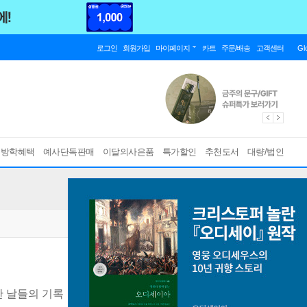
로그인
회원가입
마이페이지
카트
주문/배송
고객센터
Gl
름방학혜택
예사단독판매
이달의사은품
특가할인
추천도서
대량/법인
한 날들의 기록