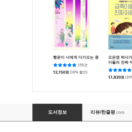
행운이 너에게 다가오는 중
오은영 박사가
이들의 진짜 
155건
12,150
원
(10% 할인)
17,820
원
(10
딸하고 밀당 중입니다
도서정보
리뷰/한줄평
(29/9)