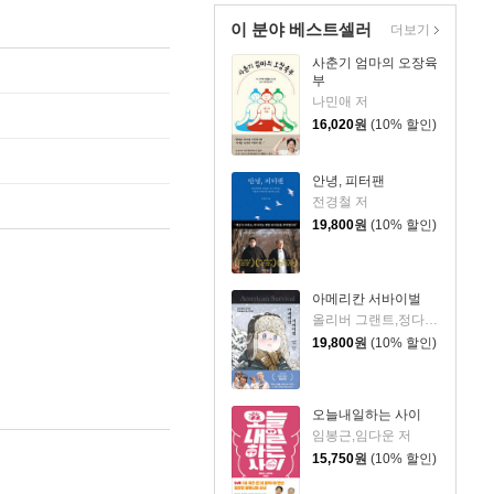
이 분야 베스트셀러
더보기
사춘기 엄마의 오장육
부
나민애 저
16,020
원
(10% 할인)
안녕, 피터팬
전경철 저
19,800
원
(10% 할인)
아메리칸 서바이벌
올리버 그랜트,정다운 저
19,800
원
(10% 할인)
오늘내일하는 사이
임봉근,임다운 저
15,750
원
(10% 할인)