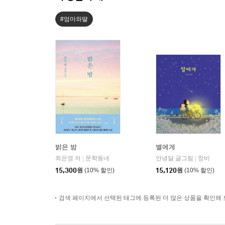
#엄마와딸
밝은 밤
별에게
최은영 저
문학동네
안녕달 글그림
창비
|
|
15,300
원
(10% 할인)
15,120
원
(10% 할인)
검색 페이지에서 선택된 태그에 등록된 더 많은 상품을 확인해 