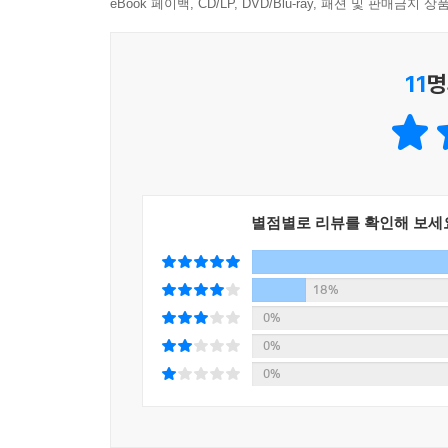
잡아준다.
eBook 페이백, CD/LP, DVD/Blu-ray, 패션 및 판매금
☆ 4퍼센트:
우주도약항법사였던 엄마가 탄 우주선
11
명
애쓰지만, 아무리 노력해도 세상은 쉽지 않고, 어제의
이제 아랑 덕분에 꿈을 이룰 기회를 잡게 됐다. 나는
★ 천장 우주:
달 소금 채굴 사업을 위해 로켓을 
둘러싸인 지구의 바깥을 향한 욕구가 잘 드러나 있으
별점별로 리뷰를 확인해 보세
☆ 잘 가요, 은숙 씨:
엄마를 위해 엄마가 남긴 유
모습으로 이뤄질까? 작가는 현실에 발을 디딘 채 삶
18%
0%
작가의 말
0%
0%
★ 오우무아무아는 실제로 2017년에 태양계 바
외계인이 보낸 커다란 로켓이었을까? _곽재식