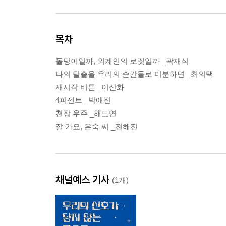
목차
돌덩이일까, 외계인의 로켓일까 _곽재식
나의 탈출을 우리의 순간들로 미분하면 _최의택
재시작 버튼 _이산화
4퍼센트 _박애진
천장 우주 _해도연
잘 가요, 은숙 씨 _전혜진
채널예스 기사
(1개)