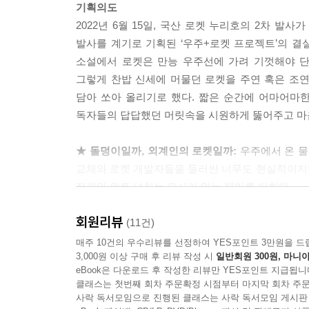
기획의도
“네가 못 이룬 꿈을 내가 대신 이뤄주는 건 내 꿈이 
2022년 6월 15일, 국산 로켓 누리호의 2차 발사
이루는 방법이야. 난 절대 네 꿈을 대신 이뤄주지 않
발사를 계기로 기획된 ‘우주+로켓 프로젝트’의 결
야. 넌 5년 뒤에 대학원 졸업해서 달에 간 다음에 내
소설에서 로켓은 만능 우주선에 가려 기껏해야 단
--- 「천장 우주」 중에서
그렇게 찬밥 신세에 머물던 로켓을 주연 혹은 조연
담아 쏘아 올리기로 했다. 짧은 순간에 어마어마
“그러니까 네 엄마를…… 우주로 쏘아버리자고?” 은
독자들의 답답했던 머릿속을 시원하게 뚫어주고 마음
전에도 엄마는 종종 그런 말을 했어. 할 수만 있으면
긋지긋하다고. 지구의 중력을 아주 끊어버리고 멀리 
★ 돌덩이일까, 외계인의 로켓일까:
우주에서 온 물
교체와 로켓 개발자들을 둘러싼 너무도 현실적이지
--- 「잘 가요, 은숙 씨」 중에서
전개와 위트 넘치는 묘사가 읽는 재미를 더한다.
회원리뷰
☆ 나의 탈출을 우리의 순간들로 미분하면:
(11건)
유사 지
올리는 주인공의 이야기다. 가상 지구, 방사능을 
매주 10건의 우수리뷰를 선정하여 YES포인트 3만원을 드
3,000원 이상 구매 후 리뷰 작성 시
일반회원 300원, 마니아
eBook은 다운로드 후 작성한 리뷰만 YES포인트 지급됩니
★ 재시작 버튼:
추락하는 우주선 안에서 반복되는
클래스는 첫번째 회차 주문확정 시점부터 마지막 회차 주문
있을까? 인류의 운명과 두 사람의 생존이 걸린 결정
사락 독서모임으로 진행된 클래스는 사락 독서모임 게시판