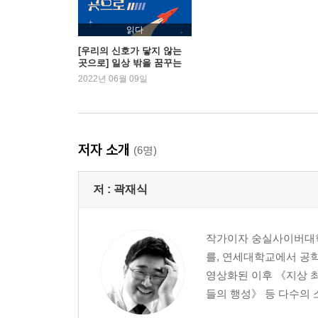
읽다
[우리의 신호가 닿지 않는
곳으로] 일상 밖을 꿈꾸는
이들을 위한 앤솔로지
2022년 06월 09일
저자 소개
(6명)
저 :
곽재식
작가이자 숭실사이버대학교
를, 연세대학교에서 공학
영상화된 이후 《지상 최
들의 행성》 등 다수의 