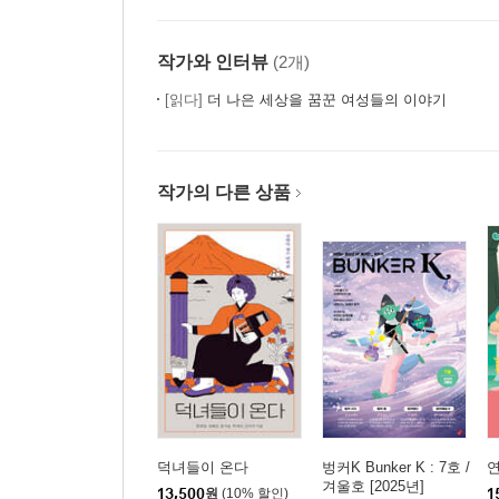
작가와 인터뷰
(2개)
[읽다]
더 나은 세상을 꿈꾼 여성들의 이야기
작가의 다른 상품
덕녀들이 온다
벙커K Bunker K : 7호 /
겨울호 [2025년]
13,500
원
(10% 할인)
1