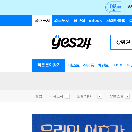
국내도서
외국도서
중고샵
eBook
크레마클럽
C
빠른분야찾기
베스트
신상품
이벤트
바이백
매
웰컴
국내도서
소설/시/희곡
장르소설