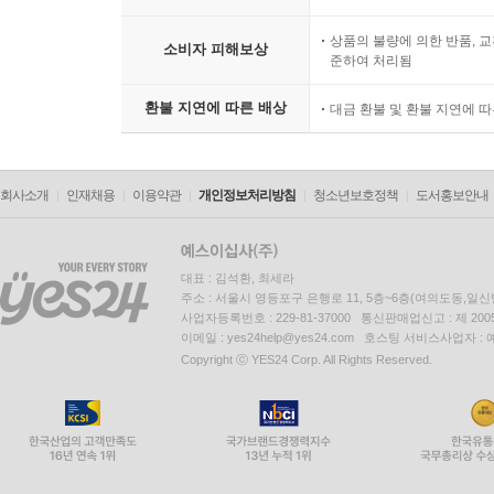
상품의 불량에 의한 반품, 교
소비자 피해보상
준하여 처리됨
환불 지연에 따른 배상
대금 환불 및 환불 지연에 
회사소개
인재채용
이용약관
개인정보처리방침
청소년보호정책
도서홍보안내
대표 : 김석환, 최세라
주소 : 서울시 영등포구 은행로 11, 5층~6층(여의도동,일신
사업자등록번호 : 229-81-37000 통신판매업신고 : 제 200
이메일 : yes24help@yes24.com 호스팅 서비스사업자 :
Copyright ⓒ YES24 Corp. All Rights Reserved.