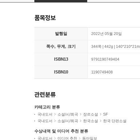
품목정보
발행일
2022년 05월 20일
쪽수, 무게, 크기
344쪽 | 442g | 140*210*21
ISBN13
9791190749404
ISBN10
1190749408
관련분류
카테고리 분류
국내도서
소설/시/희곡
장르소설
SF
국내도서
소설/시/희곡
한국소설
한국 단편소설
수상내역 및 미디어 추천 분류
국내도서
미디어 추천
동아일보