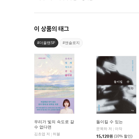
이 상품의 태그
#더울땐SF
#앤솔로지
우리가 빛의 속도로 갈
돌이킬 수 있는
수 없다면
문목하 저
아작
|
김초엽 저
허블
|
15,120
원
(10% 할인)