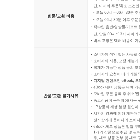
단, 아래의 주문/취소 조건인
오늘 00시 ~ 06시 30분 
반품/교환 비용
오늘 06시 30분 이후 주문
직수입 음반/영상물/기프트 
단, 당일 00시~13시 사이
박스 포장은 택배 배송이 가
소비자의 책임 있는 사유로 
소비자의 사용, 포장 개봉에 
복제가 가능한 상품 등의 포장을 
소비자의 요청에 따라 개별
디지털 컨텐츠인 eBook, 
eBook 대여 상품은 대여 기
모바일 쿠폰 등록 후 취소/환
반품/교환 불가사유
중고상품이 구매확정(자동 
LP상품의 재생 불량 원인이 기
시간의 경과에 의해 재판매가
전자상거래 등에서의 소비자
eBook 세트 상품은 일괄 
1개의 상품으로 취급 및 판매
우, 세트 상품 전부 및 세트