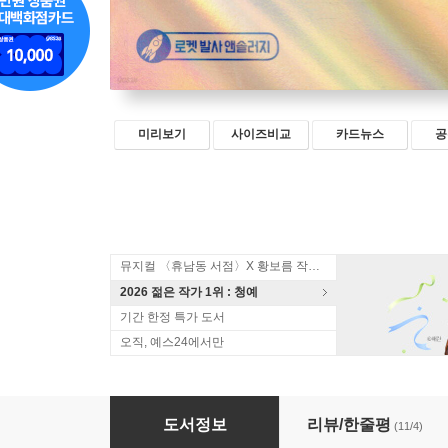
미리보기
사이즈비교
카드뉴스
공
뮤지컬 〈휴남동 서점〉X 황보름 작가 북토크
2026 젊은 작가 1위 : 청예
기간 한정 특가 도서
오직, 예스24에서만
우리의 신호가 닿지 않는 곳으로
도서정보
리뷰/한줄평
(11/4)