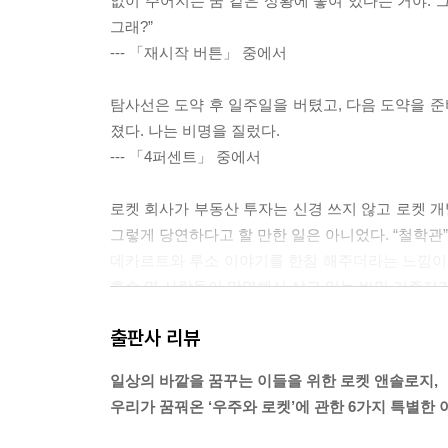
없이 주어지는 꿈 같은 상황에 놓여 있다는 거야. 
그래?”
--- 「재시작 버튼」 중에서
탐사선은 도약 후 일주일을 버텼고, 다음 도약을 준
졌다. 나는 비명을 질렀다.
--- 「4퍼센트」 중에서
로켓 회사가 부동산 투자는 신경 쓰지 않고 로켓 개
그렇게 당연하다고 할 만한 일은 아니었다. “철학관
데카르트와 루소 이야기를 한참 해주더라는 느낌이라
후손 몇 사람들이 망명해서 살고 있는 비밀 거주지
--- 「돌덩이일까, 외계인의 로켓일까」 중에서
출판사 리뷰
네가 이 메시지를 읽는다는 건 내가 이미 우리가 
일상의 바깥을 꿈꾸는 이들을 위한 로켓 앤솔로지,
벽을 향해 논리 폭탄을 실은 로켓을 쏘아 보낸 혐의
우리가 꿈꿔온 ‘우주와 로켓’에 관한 6가지 특별한
--- 「나의 탈출을 우리의 순간들로 미분하면」 중