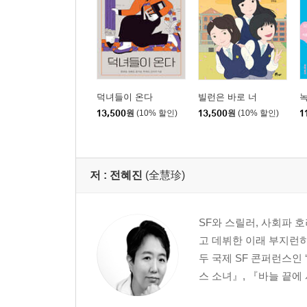
덕녀들이 온다
빌런은 바로 너
13,500
원
(10% 할인)
13,500
원
(10% 할인)
1
저 :
전혜진
(全慧珍)
SF와 스릴러, 사회파 
고 데뷔한 이래 부지런히
두 국제 SF 콘퍼런스인
스 소녀』, 『바늘 끝에