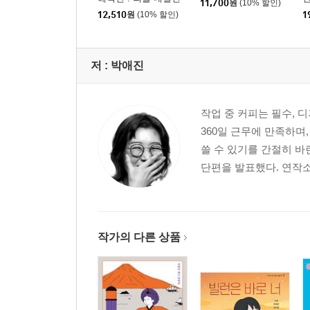
11,700
원
(10% 할인)
편 下
12,510
원
(10% 할인)
1
저 :
박애진
작업 중 커피는 필수, 
360일 근무에 만족하며
쓸 수 있기를 간절히 바란
단편을 발표했다. 연작소
작가의 다른 상품