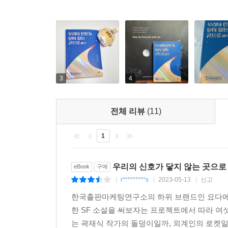
★ 가장 적합한 분량과 이야기를 찾은 것 같다. _박
★ 우주로 무언가를 쏘아 올리는 과정은 인간이 저지
수밖에 없습니다. _이산화
★ 로켓이라는 단어를 보자마자 나는 탈출 속도를 떠
3
4
★ 나는 우주를 동경한다. _전혜진
전체 리뷰
(11)
★ 세련된 우주선과 신비한 우주 엘리베이터가 얼마나
1
우리의 신호가 닿지 않는 곳으로
eBook
구매
r*********s
2023-05-13
신고
|
|
|
한국출판마케팅연구소의 하위 브랜드인 요다에서
한 SF 소설을 써보자는 프로젝트에서 따라 여
는 곽재식 작가의 돌덩이일까, 외계인의 로켓일