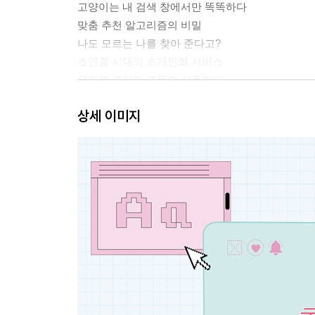
고양이는 내 검색 창에서만 똑똑하다
맞춤 추천 알고리즘의 비밀
나도 모르는 나를 찾아 준다고?
초연결 시대의 초개인화 서비스
우리의 관심이 그들의 상품이다
알고리즘 중독
상세 이미지
우리 뇌가 납치당하고 있다고?
3장. 알고 싶어, 알고리즘
: 코딩에서 머신 러닝까지
알고리즘은 양치질부터 시작한다
알고리즘이 안내하는 길을 따라
컴퓨터 알고리즘이 바꾼 세상
자동화를 넘어 지능화로
생각하는 기계, 제가 한번 만들어 보죠
4장. 필터 버블, 확증 편향, 편 가르기, 차별과 혐오