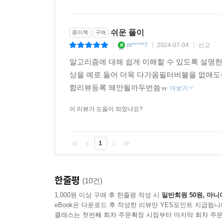
이 리뷰가 도움이 되었나요?
안전하고 슬기로운 방식으로 알고리즘과 함께 나아갈
쉬운 풀이
종이책
구매
m*****7
2024-07-04
신고
|
|
|
알고리즘에 대해 쉽게 이해할 수 있도록 설명한
상을 예로 들어 더욱 다가옴필터버블을 없애도
함리뷰등록 왜안될까두번씀ㅠ
더보기
이 리뷰가 도움이 되었나요?
1
한줄평
(10건)
1,000원 이상 구매 후 한줄평 작성 시
일반회원 50원, 마니
eBook은 다운로드 후 작성한 리뷰만 YES포인트 지급됩니