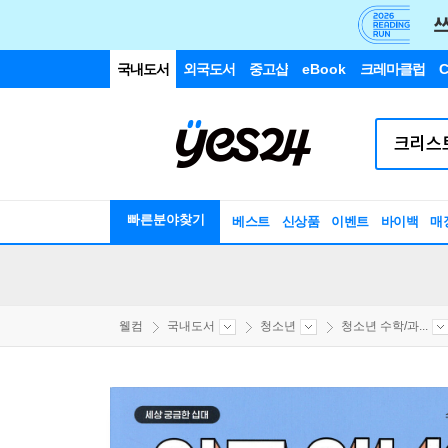
국내도서
외국도서
중고샵
eBook
크레마클럽
C
빠른분야찾기
베스트
신상품
이벤트
바이백
매
웰컴
국내도서
청소년
청소년 수학/과...