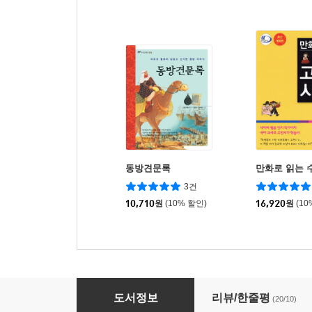
동방견문록
만화로 읽는 
3건
10,710
원
(10% 할인)
16,920
원
(10
알고 있니? 알고리즘
도서정보
리뷰/한줄평
(20/10)