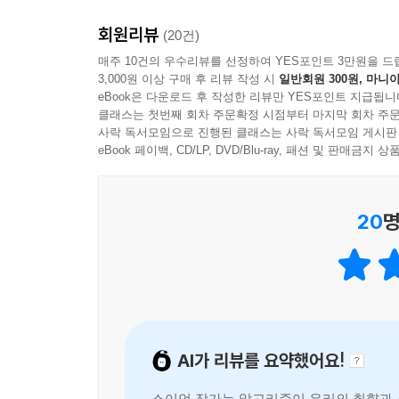
존재를 알지만 그 작동 방식은 흐릿하게 짐작할 뿐인 
회원리뷰
일상과 긴밀히 맞닿아 있는 사례와 시각적 이해를 돕
(20건)
함정이 숨어 있는지, 그 함정을 피해 초연결 디
매주 10건의 우수리뷰를 선정하여 YES포인트 3만원을 드
3,000원 이상 구매 후 리뷰 작성 시
일반회원 300원, 마니아
차례차례 살펴본다.
eBook은 다운로드 후 작성한 리뷰만 YES포인트 지급됩니
클래스는 첫번째 회차 주문확정 시점부터 마지막 회차 주문
사락 독서모임으로 진행된 클래스는 사락 독서모임 게시판
양치질부터 시작해 머신 러닝으로 이어진
eBook 페이백, CD/LP, DVD/Blu-ray, 패션 및 판매금
알고리즘이 세상을 뒤흔들기까지
20
명
알고리즘은 사실 정보 통신 분야나 컴퓨터 사이언
순서를 들어 쉽게 설명하듯, 알고리즘은 어떤 문제
모든 것의 ‘자동화’를 일으키기 시작한 것이다.
이 책은 온라인 플랫폼에서 흔히 쓰이는 추천 알고
구체적으로 살펴본다. 그리고 컴퓨터 알고리즘이 1
AI가 리뷰를 요약했어요!
역사와 함께 들여다본다. 컴퓨터 역사와 함께 시작
과정을 되짚어 본다. 이 과정을 찬찬히 따라가다 
소이언 작가는 알고리즘이 우리의 취향과 