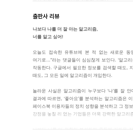
에서 자율 알고리즘으로 진화한 거예요.
--- 「3장. 알고 싶어, 알고리즘」 중에서
출판사 리뷰
자동화된 알고리즘은 내가 좋아하지 않는 이야기, 내
나보다 나를 더 잘 아는 알고리즘,
는 이야기를 감춰 버리지요. 그 결과 원래 가지고 
너를 알고 싶어!
다.
--- 「4장. 필터 버블, 확증 편향, 편 가르기, 차별
오늘도 접속한 유튜브에 본 적 없는 새로운 동영
여기로…”라는 댓글들이 심심찮게 보인다. ‘알고
생명체는 저마다 문제를 해결하기 위한 알고리즘을 가
작동한다. 구글에서 필요한 정보를 검색할 때도, 지
인공 지능도 개발할 수 있게 되었죠. 길 찾기도 할
때도, 그 모든 일에 알고리즘이 개입한다.
리즘으로 인공 지능 알고리즘을 견제하면 되는 거예
놀라운 사실은 알고리즘이 누구보다 ‘나’를 잘 
--- 「5장. 알고리즘이 알고리즘에게」 중에서
결과에 따르면, ‘좋아요’를 분석하는 알고리즘은 
페이스북 이용자들의 정치 성향을 분석하고 그 정보를
강점을 놓칠 리 없는 기업들은 더욱 강력한 알고리
나보다 나를 더 정확히 분석하며 중독에 가까울 