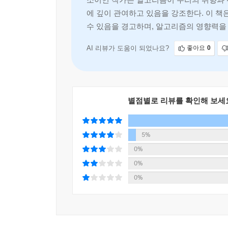
우리 삶에 얼마만큼의 영향을 미치는지 그 힘과 의미
에 깊이 관여하고 있음을 강조한다. 이 
수 있음을 경고하며, 알고리즘의 영향력을
구나 이해할 수 있도록 구성된 이 책은 알
그 선택을 알고리즘에 맡겨도 될까?
알고리즘이 만들어 낸 편견과 함정
AI 리뷰가 도움이 되었나요?
좋아요
0
이른바 ‘좋아요’, ‘구독’, ‘알림 설정’ 그리고 
제공된다는 사실은 누구나 알고 있다. 그렇게 수집
정보를 편리하게 이용한다. 하지만 이처럼 효율적
별점별로 리뷰를 확인해 보세
있다.
5%
이 책은 이러한 알고리즘의 이면뿐 아니라 우리가
따르는 감정 노동의 부담을 덜어 주기에 거부하기 
0%
맞추다 보니 내가 좋아할 만한 정보만 띄우고 나
0%
보면, 균형 잡힌 정보를 접하기 어려워지고 나와 다
0%
큰 기대 속에 개발되었다가 물의를 일으켜 폐기된 아