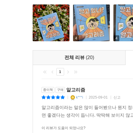
기존 시험 대신 알고리즘에 의한 점수 산출 방식으
혐오를 반영한다는 사실을 바로 비춰 보인다. 
알고리즘이 편견에 빠지지 않도록 기술적으로나 제도
편리함과 익숙함에서 벗어나
5
4
4
알고리즘의 시대를 무사히 통과하려면
그렇다고 해서 인공 지능 알고리즘에 막연한 두려
전체 리뷰
(20)
알고리즘을 개발하고 사용하는지를 먼저 생각해야
제대로 밝히려 노력해 나가고 있다는 점도 고무
1
깨닫고는, 공정한 안면 인식 알고리즘 학습을 
알고리즘이 행복하게 공존할 수 있다는 희망을 엿볼 
알고리즘
종이책
구매
k***i
2025-09-01
신고
|
|
|
이 책의 마지막 장을 덮고 나서 우리는 또다시 알
알고리즘이라는 말은 많이 들어봤으나 뭔지 정확
않을까? 언제나 그랬듯 ‘알고리즘이 알아서 객관적이
면 좋겠다는 생각이 듭니다. 딱딱해 보이지 않
익숙함에서 벗어나 질문을 던져 보자. 그래야만 알
얻고 싶은지 계속해서 고민하고 탐색해 나가 보자