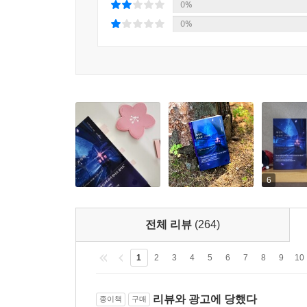
0%
말았다.
사고를 당한 사람도
0%
사고로 사랑하는 사람을 잃은 사람도
--- pp.316-317
결국 전하고 싶었던 마지막 한마디란…
시간을 사고가 일어난 날로 되돌려 열차에 오른 사
여느 날처럼 일상의 이야기를 나누기도 하고, 자기
서로가 알아챌 수 있는 눈빛과 손짓을 보내기도 
안다.
6
그리고 이는 피해자도 마찬가지다. 열차 안에서
걱정하며 사랑과 응원의 말을 건넨다. 그 어떤 말보
전체 리뷰
(264)
덕분에 피해자도, 유가족도 이 세상의 진정한 작별의
이별을 받아들인다. 특히 유가족은 이 세상의 마지막
1
2
3
4
5
6
7
8
9
10
소설이 진행되는 내내 유가족이 다른 유가족에게
리뷰와 광고에 당했다
종이책
구매
눈물샘을 멈추지 않게 만든다. 또한 아픔에 공감하