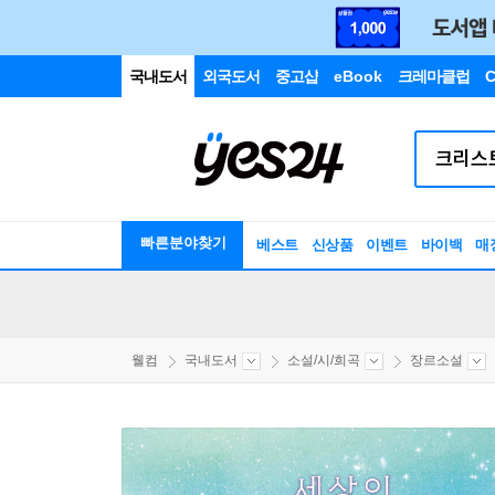
국내도서
외국도서
중고샵
eBook
크레마클럽
C
빠른분야찾기
베스트
신상품
이벤트
바이백
매
웰컴
국내도서
소설/시/희곡
장르소설