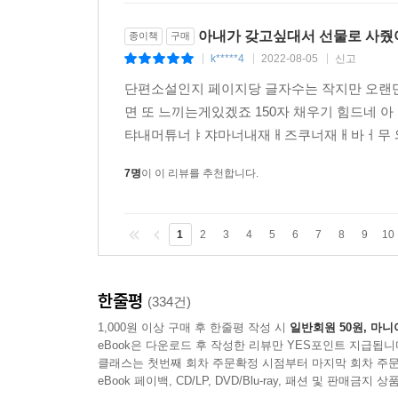
아내가 갖고싶대서 선물로 사줬
종이책
구매
k*****4
2022-08-05
신고
|
|
|
단편소설인지 페이지당 글자수는 작지만 오랜만
면 또 느끼는게있겠죠 150자 채우기 힘드
탸내머튜너ㅑ쟈마너내재ㅐ즈쿠너재ㅐ바ㅓ무 와 
7명
이 이 리뷰를 추천합니다.
1
2
3
4
5
6
7
8
9
10
한줄평
(334건)
1,000원 이상 구매 후 한줄평 작성 시
일반회원 50원, 마니
eBook은 다운로드 후 작성한 리뷰만 YES포인트 지급됩니
클래스는 첫번째 회차 주문확정 시점부터 마지막 회차 주문
eBook 페이백, CD/LP, DVD/Blu-ray, 패션 및 판매금