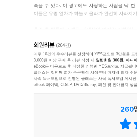
“당신이 우산을 씌워줬던 날, 나는 죽을 생각이었어
죽을 수 있다. 이 경고에도 사랑하는 사람을 딱 한
겨주지 않았어요. 지금 거즈로 가렸지만, 내 오른뺨
이들은 유령 열차가 하늘로 올라가 완전히 사라지기 
오던 그날, 당신이 그런 내게 우산을 씌워줬어요. 그
고 말해주는 것 같아서…. 그 도넛 상자는 아직도 버
출간 후 틱톡에 소개된 《세상의 마지막 기차역》은 
--- p.243
“마지막 한마디에 담긴 반전 때문에 더욱 뭉클하고 
회원리뷰
리프를 통해 만난 피해자와 그 가족, 연인들의 심리
(264건)
매스컴 관계자가 연일 집 앞에 진을 치고 인터폰을 
몰입을 높여준다.
매주 10건의 우수리뷰를 선정하여 YES포인트 3만원을 드
가장 충격이었던 건 이웃들이었다.
3,000원 이상 구매 후 리뷰 작성 시
일반회원 300원, 마니아
방송국 사람들이 돌아간 틈을 타 쓰레기를 버리러 
eBook은 다운로드 후 작성한 리뷰만 YES포인트 지급됩니
또한 옴니버스 형식의 이 소설은 총 4개의 에피소
클래스는 첫번째 회차 주문확정 시점부터 마지막 회차 주문
때마다 친절하게 대해줬던 사람들이 어딘가 쌀쌀맞았
아니라 마지막 에피소드 주인공의 한마디에 ‘네 가지
사락 독서모임으로 진행된 클래스는 사락 독서모임 게시판
--- p.269
것이다.
eBook 페이백, CD/LP, DVD/Blu-ray, 패션 및 판매금
사고가 나고 나서 밤에 깨지 않고 깊이 잠든 날이 하
“만약 그 사람을 한 번 더 만날 수 있다면 어떻게 할
짝 놀랐다. 흰머리가 늘고 창백하게 야윈 얼굴은 윤
260
갑작스런 사고로 사랑하는 사람을 읽게 된 사람들
“괜찮아. 내가 항상 옆에 있잖아.”
그 절절한 그리움이 만들어낸 84일간의 기적 같은 
안쪽 방에서 진료를 마친 노부부가 로비로 돌아왔다. 
“여보, 고마워요.”
결혼식을 몇 달 앞두고 약혼자를 잃은 여자 히구치