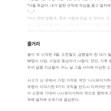
“다들 똑같아. 내가 말한 규칙에 의심을 품고 열차에
“….”
“다시 한번 말할게. 죽은 사람과 만날 순 있어도 
때 이 열차에 올라타.” 그녀는 위압적으로 말을 내
“유령 열차의 차체가 나날이 투명해지고 있어. 아마
--- p.77
줄거리
“내가 너한테 바라는 건 단 하나뿐이야.”
봄이 막 시작된 3월. 도힌철도 급행열차 한 대가 탈
“….”
68명이 사망, 수많은 중상자가 나왔다. 연인, 가
“네가 행복하게 사는 것. 구로랑 신나게 놀고, 돈가
두어 달쯤 지났을까. 어느 날 그들 사이에 이상한 
도. 할머니가 돼서도. 평생, 영원히.”
--- p.88
사고가 난 곳에서 가장 가까운 역인 ‘니시유이가하
유령이 이야기한 4가지 규칙을 반드시 지켜야만 한
나는 옛날부터 동네의 작은 공무점에서 일하는 아버
이 소문에 기대어 니시유이가하마 역으로 향하게 되
공사장 인부였던 아버지는 사시사철 때 묻은 작업복을
위해 열차에 오르기로 결심한다.
생이었을 때는 학교 근처 하수구를 청소하거나 수리
서 모르는 사람인 척한 적도 있다.