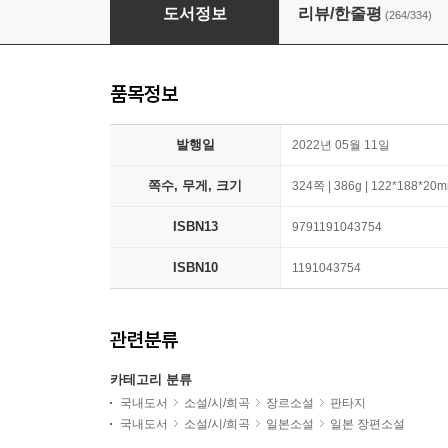
세상의 마지막 기차역
도서정보
리뷰/한줄평
(264/334)
품목정보
발행일
2022년 05월 11일
쪽수, 무게, 크기
324쪽 | 386g | 122*188*20
ISBN13
9791191043754
ISBN10
1191043754
관련분류
카테고리 분류
국내도서
소설/시/희곡
장르소설
판타지
국내도서
소설/시/희곡
일본소설
일본 장편소설