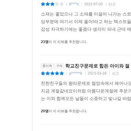
k****s
2022-07-05
신고
|
|
|
다시 힘을 내 오늘을 살아내 보자고 이야기하는 작가
소재는 좋았으나 그 소재를 이끌어 나가는 스토
따뜻해지는 소설이다.
딩부분에 여기서 이제 울어!라고 하는 텍스트들 
감성 자극하기에는 좋겠다 생각이 되네 근데 매번
23명
이 이 리뷰를 추천합니다.
학교친구문제로 힘든 아이와 절 
종이책
구매
p******0
2023-03-28
신고
|
|
|
친한친구들의 왕따문제로 절망속에서 헤어나오
지금 계절같네요이처럼 아름다운계절에 추운겨
는 이와 함께모든 날들이 소중하고 빛나길 바
20명
이 이 리뷰를 추천합니다.