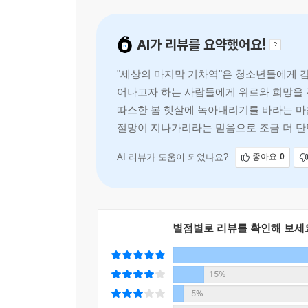
남편이 표정이 어두운 아내의 팔을 꽉 잡고 부축했다
유이치. 3년 넘게 짝사랑하던 사람에게 고백하려는
--- pp.281-282
기타무라 미사코.
AI가 리뷰를 요약했어요!
이번 사고와 관련해서 한 말씀 드리자면, 열차를 운
네 사람은 절망에 빠져 하루하루를 버티던 어느 날
피해자 설명회 날, 제가 본 당신은 제 옆에 주저앉
"세상의 마지막 기차역"은 청소년들에게 
사고로 인해 마음에 맺힌 게 있는 사람 눈에만 보여.
로 사랑하는 남편을 잃은 사람입니다. 제가 본 당신
어나고자 하는 사람들에게 위로와 희망을 전
어떻게 할래?”
--- p.292
따스한 봄 햇살에 녹아내리기를 바라는 마
절망이 지나가리라는 믿음으로 조금 더 
죽은 사람을 되살릴 수도 없고, 데리고 내릴 수도 없
열차의 흔들림이 조금씩 잦아들었다. 회전하던 바퀴가
결국 주어진 시간은 1시간도 채 되지 않은, 열차에
AI 리뷰가 도움이 되었나요?
좋아요
0
나는 그 자리에 가만히 서 있었다. 손잡이를 잡았던 
열차는 운행하지 않는다. 100일도 채 남지 않은 것.
리와 함께 기관실 문이 열렸다. 안에서 남편이 나왔
당황한 나를 보며 남편이 부드럽게 말했다.
이 네 명의 주인공은 이야기를 듣고 한 치의 망설
“내려.”
것보다는 나아서. 평생을 후회하고 싶지 않아서. 꼭
별점별로 리뷰를 확인해 보세
무슨 뜻인지 어리둥절했다.
“내려. 부탁할게.”
누구라도 사랑하는 사람을 잃어본 사람이라면 이들의
“….”
15%
한 번이라도 만져보고 싶다는걸. 남겨진 사람들의
“미안해. 미사코. 정말 미안하지만… 살아 있어 줘.”
인사를 통해 무뎌지지 않는 아픔에서 헤어 나오지 
5%
남편의 목소리가 떨렸다. 그러더니 내릴 기미가 보