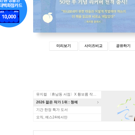
미리보기
사이즈비교
공유하기
뮤지컬 〈휴남동 서점〉X 황보름 작가 북토크
2026 젊은 작가 1위 : 청예
기간 한정 특가 도서
오직, 예스24에서만