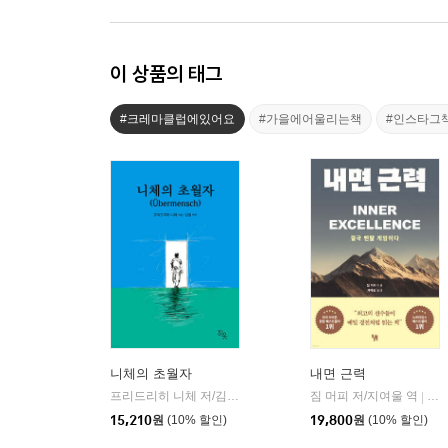
이 상품의 태그
#크레마클럽에있어요
#가을에어울리는책
#인스타그
니체의 초월자
내면 근력
프리드리히 니체 저/김철 편역
히읏
짐 머피 저/지여울 역
윌북(
|
|
15,210
원
(10% 할인)
19,800
원
(10% 할인)