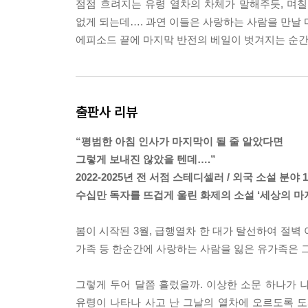
점점 흐려지는 유령 열차의 차체가 말해주듯, 며칠
그런 모습을 보고 자라서인지 나는 절대로 아버지처
없게 되는데…. 과연 이들은 사랑하는 사람을 만날 
서 도쿄의 유명 사립대학에 입학했다. 그뿐만 아니라
에피소드 끝에 마지막 반전의 베일이 벗겨지는 순간,
다.
하지만, 지금은 요 모양 요 꼴이다.
--- pp.113-114
출판사 리뷰
아버지 장례식에는 발 디딜 틈이 없을 정도로 조문
다.
“평범한 아침 인사가 마지막이 될 줄 알았다면
나는 현장에서 일하는 아버지를 속으로 내내 비웃었다
그렇게 보내진 않았을 텐데….”
시선 끄트머리에서 웃자란 풀이 바람에 몸을 떨었다.
2022-2025년 전 서점 스테디셀러 / 외국 소설 분야 
밟지 못하는 나를 위해 아버지가 줄곧 따라왔었다.
수십만 독자를 뜨겁게 울린 화제의 소설 ‘세상의 마
비가 내리던 날도.
출근했다가 녹초가 돼서 돌아온 날에도.
봄이 시작된 3월, 급행열차 한 대가 탈선하여 절벽 아
나는 아버지에게 사죄하고 싶었다.
가족 등 한순간에 사랑하는 사람을 잃은 유가족은 
아니, 무슨 일이 있어도 꼭 사죄해야 한다.
--- pp.147-148
그렇게 두어 달쯤 흘렀을까. 이상한 소문 하나가 나
유령이 나타나 사고 난 그날의 열차에 오르도록 도