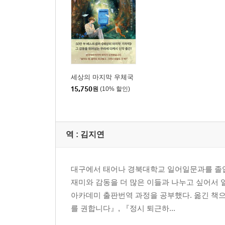
세상의 마지막 우체국
15,750
원
(10% 할인)
역 :
김지연
대구에서 태어나 경북대학교 일어일문과를 졸업
재미와 감동을 더 많은 이들과 나누고 싶어서
아카데미 출판번역 과정을 공부했다. 옮긴 책으
를 권합니다』, 『정시 퇴근하...