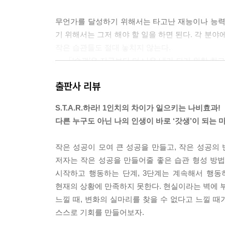
무언가를 달성하기 위해서는 타고난 재능이나 능력
기 위해서는 그저 해야 할 일을 하면 된다. 각 분
작은 습관들도 절대 놓치지 않는다.
--- 「‘습관’은 지금보다 더 나은 내가 되기 위한 최
출판사 리뷰
이제부터 당신은 모든 상황에서 이 질문에만 대답하면
하는가?’ 이 한 가지의 질문이 모든 선택을 쉽게 할 
S.T.A.R.하라! 1인치의 차이가 일으키는 나비효과!
--- 「세계적인 거장 워런 버핏의 25-5의 법칙」 중
다른 누구도 아닌 나의 인생이 바로 ‘갓생’이 되는 
목표가 명확하다면 아침에 일찍 일어나기 위한 수백
작은 성공이 모여 큰 성공을 만들고, 작은 성공의 
을 계획하며 하루를 멋지게 시작하는 상상을 해보자
저자는 작은 성공을 만들어줄 좋은 습관 형성 방법으로
않은가? 디테일하게 시각화를 하면 할수록 행동을 
시작하고 행동하는 단계, 3단계는 계속해서 행동
내 모습이, 내가 받을 수 있는 큰 보상이 그려지기 
현재의 상황에 만족하지 못한다. 현실이라는 벽에 부
--- 「내 인생의 목표를 최대한 명확하고 또렷하게
느낄 때, 변화의 실마리를 찾을 수 없다고 느낄 때
스스로 기회를 만들어보자.
완벽주의자들은 실패가 두려워 시작조차 하기를 꺼린