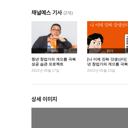
06 우리가 습관을 바꾸는 데 실패한 이유
채널예스 기사
07 눈앞의 행복에 중독된 우리가 좋은 습관을 만들 
(2개)
08 세계적인 거장 워런 버핏의 25-5의 법칙
09 내 인생의 목표를 최대한 명확하고 또렷하게 설
10 역산 사고를 통한 습관 설계: 나의 부고기사는 
P a r t 3 시작을 해야 결과가 있다
읽다
읽다
: Trigger
청년 창업가의 게으름 극복
[나 이제 진짜 갓생산다]
성공 습관 프로젝트
년 창업가의 게으름 극복
성공 습관 프로젝트
2022년 05월 17일
2022년 05월 13일
11 완벽주의 VS 비완벽주의, 승리는 언제나 비완
12 동기력은 순간의 감정에 불과하고 의지력은 에
13 우리는 잦은 실패와 나에 대한 과대평가로 습관
14 매일 1%의 성장, 1년이면 38배 성장이 된다
상세 이미지
15 시작을 위한 최고의 전략 ①: 목표를 작게 쪼개는 
16 시작을 위한 최고의 전략 ②: 최대한 명확하고 
17 시작을 위한 최고의 전략 ③: 일단 시작하라
18 작은 시작을 통한 새로운 전환점을 만들어라