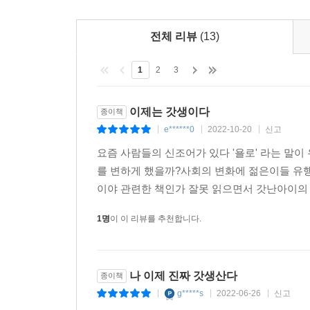
것들은 시간이 흐름에 따라 눈덩이처럼 커져 내게 큰
가 원하는 방향으로 이끌어가자. 자신을 믿는 것처럼
전체 리뷰
(13)
--- 「할 수 있을까 VS 할 수 있다: 말에는 힘이 있다」 중
1
2
3
이제는 갓생이다
종이책
e******0
2022-10-20
신고
|
|
|
요즘 사람들의 신조어가 있다 '욜로' 라는 말이 
를 변하게 했을까?사회의 변화에 젊은이들 유행
이야 관련한 책인가 잘못 읽으면서 갓난아이의 
1명
이 이 리뷰를 추천합니다.
나 이제 진짜 갓생산다
종이책
g*****s
2022-06-26
신고
|
|
|