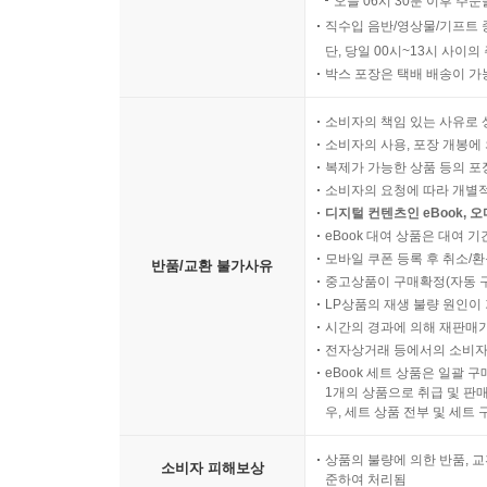
오늘 06시 30분 이후 주문
직수입 음반/영상물/기프트 
단, 당일 00시~13시 사이
박스 포장은 택배 배송이 가
소비자의 책임 있는 사유로 
소비자의 사용, 포장 개봉에 
복제가 가능한 상품 등의 포장을 
소비자의 요청에 따라 개별
디지털 컨텐츠인 eBook, 
eBook 대여 상품은 대여 기
모바일 쿠폰 등록 후 취소/환
반품/교환 불가사유
중고상품이 구매확정(자동 
LP상품의 재생 불량 원인이 기
시간의 경과에 의해 재판매가
전자상거래 등에서의 소비자
eBook 세트 상품은 일괄 
1개의 상품으로 취급 및 판매
우, 세트 상품 전부 및 세트
상품의 불량에 의한 반품, 교
소비자 피해보상
준하여 처리됨