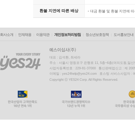
환불 지연에 따른 배상
대금 환불 및 환불 지연에 
회사소개
인재채용
이용약관
개인정보처리방침
청소년보호정책
도서홍보안내
대표 : 김석환, 최세라
주소 : 서울시 영등포구 은행로 11, 5층~6층(여의도동,일신
사업자등록번호 : 229-81-37000 통신판매업신고 : 제 200
이메일 : yes24help@yes24.com 호스팅 서비스사업자 :
Copyright ⓒ YES24 Corp. All Rights Reserved.