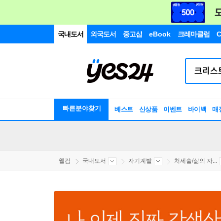
국내도서
외국도서
중고샵
eBook
크레마클럽
C
빠른분야찾기
베스트
신상품
이벤트
바이백
매
웰컴
국내도서
자기계발
처세술/삶의 자...