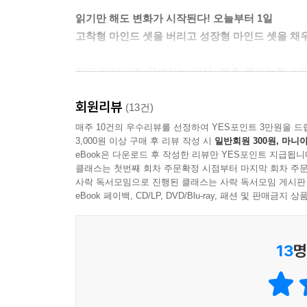
비한다. 오랜 시간 동안 분석하고 그들이 내리는 결
읽기만 해도 변화가 시작된다! 오늘부터 1일
를 다음으로 미룬다면 그 기회는 더 이상 오지 않는다
고착형 마인드 셋을 버리고 성장형 마인드 셋을 채
있다. 여기서의 준비는 생각이나 분석을 통한 준비가
--- 「완벽주의 VS 비완벽주의, 승리는 언제나 
자고 일어나면 급변하는 세상, 예측 불가능한 시
컨트롤할 수 있는 단 하나가 있다. 바로 주체적으로
진입장벽이 낮을수록 심리적 항상성이 발동하는 크기
회원리뷰
정호철 저자는 나에게 필요한 작은 습관을 무기로
(13건)
단 시작할 수 있게 만들어준다. 거기서부터가 변화
기업에 입사, 바가지머리 브랜드 기획팀에 재직하며
매주 10건의 우수리뷰를 선정하여 YES포인트 3만원을 드
--- 「시작을 위한 최고의 전략 ③: 일단 시작하라」
3,000원 이상 구매 후 리뷰 작성 시
일반회원 300원, 마니아
내추럴 피트니스 대회 입상 등의 스스로를 끊임없
eBook은 다운로드 후 작성한 리뷰만 YES포인트 지급됩니
아니라 내게 꼭 필요한 습관을 형성하는 것이 중요하
의도적으로 환경을 바꿔 새로운 집단으로 들어가 보자
클래스는 첫번째 회차 주문확정 시점부터 마지막 회차 주문
누군가는 따로 있는 것이 아니라 꾸준한 사람만 있
사락 독서모임으로 진행된 클래스는 사락 독서모임 게시판
선수가 되려면 위대한 팀에 들어가는 것이 가장 좋
원하는 삶을 쟁취할 수 있다고 저자는 강조한다.
eBook 페이백, CD/LP, DVD/Blu-ray, 패션 및 판매금
훈련을 할 수도 있다. 이렇게 수준 높은 팀에 들어
된다. 조금 오래 걸리더라도, 천천히 계속해서 1인
는 슬럼프에 빠진 선수들이 갑작스럽게 이적을 통해
--- 「갑작스러운 환경 변화는 기존의 습관을 멈추
13
명
누구나 살아가면서 힘든 시기가 있다. 또 실패를 겪는
공을 하는 방법은 실패를 했을때 인정하고 재빨리 