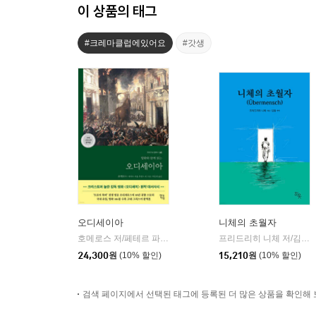
이 상품의 태그
#크레마클럽에있어요
#갓생
오디세이아
니체의 초월자
호메로스 저/페테르 파울 루벤스 그림/박문재 역
현대지성
프리드리히 니체 저/김철 편역
|
24,300
원
(10% 할인)
15,210
원
(10% 할인)
검색 페이지에서 선택된 태그에 등록된 더 많은 상품을 확인해 