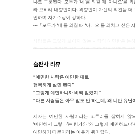
냐로 구분된다. 모두가 ‘네’를 외칠 때 ‘아니오’를
라 오히려 내향인이다. 외향인이 자신의 의견을 더 
민하며 자기주장이 강하다.
---「모두가 ‘네’를 외칠 때 ‘아니오’를 외치고 싶
사람들은 그렇게 보이지 않는 사람의 예민함은 논하고
만 눈을 돌리려고 한다. 이를 ‘확증 편향’이라고 
경향성이다. 말라빠진 나는 예민한 사람이기에 냄새
출판사 리뷰
로 옆에 있던 통통한 사람의 예민함을 논하는 것은 
---「내가 마른 건 예민해서고, 네가 살찐 건 체질
“예민한 사람은 예민한 대로
행복하게 살면 된다”
심리학자 앨버트 엘리스는 불안이 “정서적 고뇌의 한
“그렇게 예민하니까 비쩍 말랐지.”
그 존재를 받아들이는 것이라고 한다. 슬픔과 상실
“다른 사람들은 아무 말도 안 하는데, 왜 너만 유난
부터 자유로울 수 없다. 그렇기에 우리는 불안에 좀
---「불안은 이상한 감정이 아니라 당연한 감정이다
저자는 예민한 사람이라는 꼬투리를 잡히지 않으
‘예민해서 그렇다’는 평가와 ‘왜 그렇게 예민하느냐’
후광 효과를 처음 연구한 손다이크는 후광 효과를 
예민하기 때문이라는 이유가 뒤따랐다.
인 생각에 근거하여 평가하는 경향’이라고 설명했다.