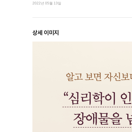
2022년 05월 13일
하나를 보면 열을 안다는 착각 (후광 효과)
우스운 원숭이가 되느니 가만히 있는 게 낫다 (틀 효
백종원이 식당 주인에게 가장 먼저 내리는 해결책 (
주눅 들지 말고 복종하지 말고 대립하라 (로미오와 
상세 이미지
대한민국이 통째로 번아웃에 시달리는 이유 (번아웃
까칠한 심리학 4장 “내가 나로 살지, 누가 나로 살
내가 알아서 할 테니까 이래라저래라 하지 마 (통제
네가 좋다고 나도 좋은 것은 아니다 (나 전달법)
너와 나, 참 손발 안 맞는다 (성격 유형)
비록 집에만 박혀 있다고 해도 (회피)
저마다 마음의 체급도 다르다 (자기 이해)
때때로 마음속에 짐이 가득 찼다면 (기차에서 만난 
까칠한 심리학 5장 “나의 영역, 너의 영역, 우리의