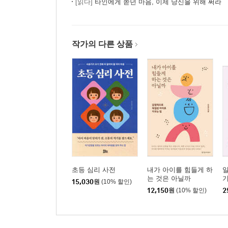
[읽다]
타인에게 쏟던 마음, 이제 당신을 위해 써라
작가의 다른 상품
초등 심리 사전
내가 아이를 힘들게 하
일
는 것은 아닐까
기
15,030
원
(10% 할인)
12,150
원
(10% 할인)
2