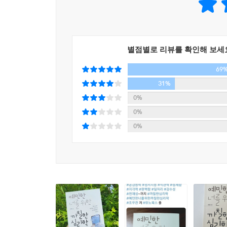
세심하게 추려 우리의 성향, 행동, 관계에 대한 인식
만약 ‘내 주제에’라는 음성이 마음속에서 들려오고
한다. 모든 가능성을 타고난 우리의 희망이 어느새
“하나를 알면 열을 안다”는 말은 대표적인 ‘후광 
가능성을 무참히 없앴거나 짓밟았기 때문이며, 나에
사람들이 따라서 건넜다. 멀끔한 사람이 길을 건너
기에
별점별로 리뷰를 확인해 보세
때는 아무도 그를 따라서 무단횡단을 하지 않았다
영향을 받을 수밖에 없다.
69
편견을 만들어 낸다. ‘네가 너무 예민한 거 아니야?
---「모든 것은 마음에서부터 시작된다(자기 충족
31%
‘관계의 경계’도 중요하다. 어떤 여성이 누군가와
0%
행복이란 두려움을 가지고도 살아갈 수 있는 힘이다
했다. 여성은 상대방의 무리한 부탁을 들어주기
0%
소가 개인에게 어떻게 영향을 미치는지 과학적으로 
인간관계가 두려워졌고, 결국 자신이 참는 것이 최
0%
---「감정은 잘못이 없다(감성 지능)」중에서
경계는 대립이 아니라 보호의 뜻이다. 상대의 무지
사실 심리학은 과학을 위해 존재하는 학문이지, 
캐나다 사이먼 프레이저 대학교의 킴 바솔로뮤와 
될 수 있다면 그것만으로도 의미가 있지 않을까. 
애착으로 구분했다. 그리고 불안정 애착을 몰입형,
을 나에게 적용해 보는 과정에서 생긴 진실에 다가가
거리를 유지하는 것을 중요하게 여긴다. 그래서 
에서 위로를 받는 것일지도 모른다.
듣는 사람은 자신의 성장 과정을 돌이켜보고 결핍을
---「인간의 불완전함과 화해하는 시간이 되길 바라며」중