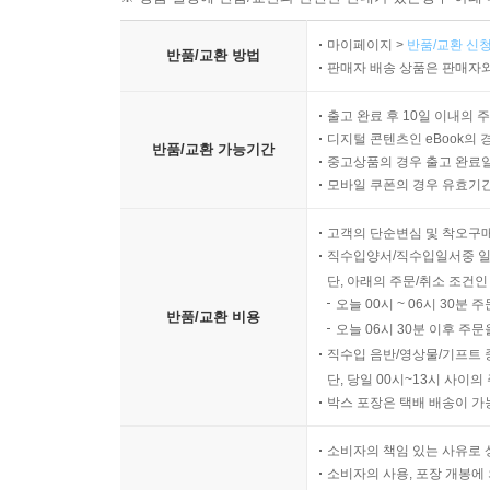
마이페이지 >
반품/교환 신청
반품/교환 방법
판매자 배송 상품은 판매자와
출고 완료 후 10일 이내의 
디지털 콘텐츠인 eBook의 
반품/교환 가능기간
중고상품의 경우 출고 완료일
모바일 쿠폰의 경우 유효기간(
고객의 단순변심 및 착오구
직수입양서/직수입일서중 일
단, 아래의 주문/취소 조건인
오늘 00시 ~ 06시 30분 
반품/교환 비용
오늘 06시 30분 이후 주문
직수입 음반/영상물/기프트 
단, 당일 00시~13시 사이
박스 포장은 택배 배송이 가
소비자의 책임 있는 사유로 
소비자의 사용, 포장 개봉에 