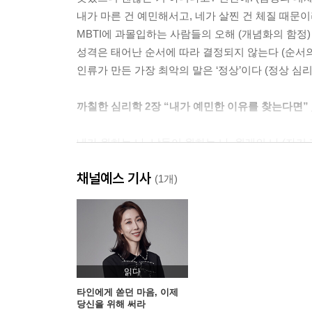
내가 마른 건 예민해서고, 네가 살찐 건 체질 때문이
MBTI에 과몰입하는 사람들의 오해 (개념화의 함정)
성격은 태어난 순서에 따라 결정되지 않는다 (순서의
인류가 만든 가장 최악의 말은 ‘정상’이다 (정상 심리
까칠한 심리학 2장 “내가 예민한 이유를 찾는다면”
내가 원하는 나, 남들이 원하는 나, 원래의 나 (자기 
일찍 어른이 된 아이가 놓친 것들 (감정의 상실)
채널예스 기사
네가 한 발 다가오면 나는 두 발 물러서게 돼 (애착 
(1개)
내가 가질 수 없다면 차라리 증오해 버릴까 (질투)
다른 사람에게는 절대 들키고 싶지 않은 마음 (열등
불안은 이상한 감정이 아니라 당연한 감정이다 (불안
까칠한 심리학 3장 “내게 무던해져야 한다는 세상에
읽다
타인에게 쏟던 마음, 이제
당신을 위해 써라
다수의 선택이 항상 옳은 것은 아니다 (동조 현상)