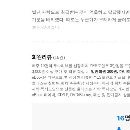
관념은 누군가를 좋게만 보는 경향 혹은 나쁘게만 
별난 사람으로 취급받는 것이 억울하고 답답했지만,
기분을 배려했다. 때로는 누군가가 무례하게 굴어도
‘하나를 보면 열을 안다’라는 속담이 어린 우리를 괴
보는 것이었다.
보이게 하는 배경 하나를 가지기 위해, 나를 못나 보
을 아는 법이니까 잘하라는 위협과 강압이 들어 있는
심리학은 그에게 자신의 상처와 대면하도록 끌어내
---「하나를 보면 열을 안다는 착각(후광 효과)」중
헤아리지 못하는 ‘둔감한 사람’이라는 것을 알게 
회원리뷰
인간관계든 남에게 쉽게 간섭받을 수 있다는 것도
(16건)
사람은 누구나 상황에 대한 통제감을 얻기 원한다. 
함께 회복하는 시간을 보냈다.
매주 10건의 우수리뷰를 선정하여 YES포인트 3만원을 드
즐겁게 일할 수 있다. 반면 통제감을 잃는 순간 무
3,000원 이상 구매 후 리뷰 작성 시
일반회원 300원, 마니아
하, 다양한 정신 질환의 기초가 된다. 더 나아가 삶
eBook은 다운로드 후 작성한 리뷰만 YES포인트 지급됩니
여전히 예민한 자신만을 탓하거나 의기소침한 사람
---「내가 알아서 할 테니까 이래라저래라 하지 마
클래스는 첫번째 회차 주문확정 시점부터 마지막 회차 주문
된다고 말한다. 그리고 서로를 인정하고 적정선을 
사락 독서모임으로 진행된 클래스는 사락 독서모임 게시판
eBook 페이백, CD/LP, DVD/Blu-ray, 패션 및 판매금
많은 사람이 남은 나를 잘 알아주었으면 좋겠고, 나
상처받고 답답했던 예민한 너를 위한
힘을 들이느라 정작 사람을 알아 가는 데 필요한 에
42가지 까칠한 심리 이야기
에 살을 덧붙인다. 그럴 때는 기억하자. “내가 스스
16
명
---「내가 판단하고 내가 결정할게(인지적 에너지)
감정 코치이자 저자는 예민한 자신의 경험과 예민