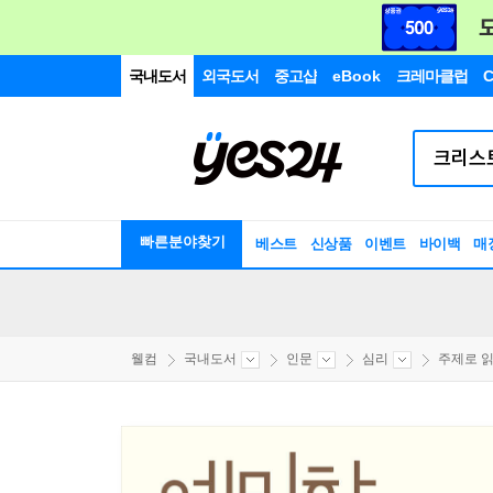
국내도서
외국도서
중고샵
eBook
크레마클럽
C
빠른분야찾기
베스트
신상품
이벤트
바이백
매
웰컴
국내도서
인문
심리
주제로 읽는