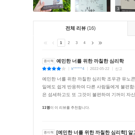
심리학이 인생의 정답을 줄 수는 없다
하지만 장애물을 넘게 해 줄 수는 있다
3
많은 사람이 자신의 고정 관념과 편견대로 살아가고
전체 리뷰
(16)
사람은 이런 둔감한 사람을 위하느라, 무작정 예민
심리학》은 이런 사람들을 대변한 책이다. 예민한 자
1
2
3
4
준다.
예민한 너를 위한 까칠한 심리학
종이책
심리학은 인생의 정답을 줄 수는 없지만 살아가며 
k******4
2022-05-22
신고
|
|
|
차이를 알고, 그 차이를 보다 체계적으로 이해하고 
예민한 너를 위한 까칠한 심리학 조우관 유노콘텐츠그
일에도 쉽게 반응하여 다른 사람들에게 불편함을
타인에게 쏟던 마음을 이제 당신을 위해 쓰길 바란
은 섬세하고도 또 그것이 불편하여 기꺼이 자신
경계선을 지킬 수 있도록 힘을 줄 것이다.
11명
이 이 리뷰를 추천합니다.
[예민한 너를 위한 까칠한 심리학] 
종이책