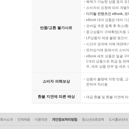
복제가 가능한 상품 등의 포장을 
소비자의 요청에 따라 개별
디지털 컨텐츠인 eBook, 
eBook 대여 상품은 대여 기
모바일 쿠폰 등록 후 취소/환
반품/교환 불가사유
중고상품이 구매확정(자동 
LP상품의 재생 불량 원인이 기
시간의 경과에 의해 재판매가
전자상거래 등에서의 소비자
eBook 세트 상품은 일괄 
1개의 상품으로 취급 및 판매
우, 세트 상품 전부 및 세트
상품의 불량에 의한 반품, 교
소비자 피해보상
준하여 처리됨
환불 지연에 따른 배상
대금 환불 및 환불 지연에 
회사소개
인재채용
이용약관
개인정보처리방침
청소년보호정책
도서홍보안내