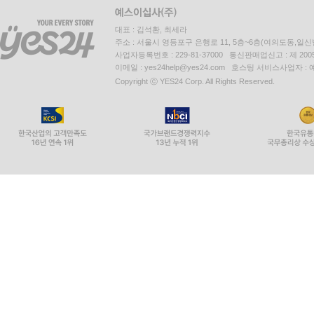
대표 : 김석환, 최세라
주소 : 서울시 영등포구 은행로 11, 5층~6층(여의도동,일신
사업자등록번호 : 229-81-37000 통신판매업신고 : 제 200
이메일 : yes24help@yes24.com 호스팅 서비스사업자 :
Copyright ⓒ YES24 Corp. All Rights Reserved.