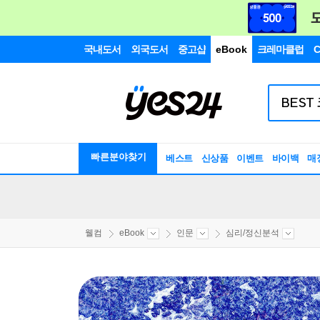
국내도서
외국도서
중고샵
eBook
크레마클럽
C
빠른분야찾기
베스트
신상품
이벤트
바이백
매
웰컴
eBook
인문
심리/정신분석