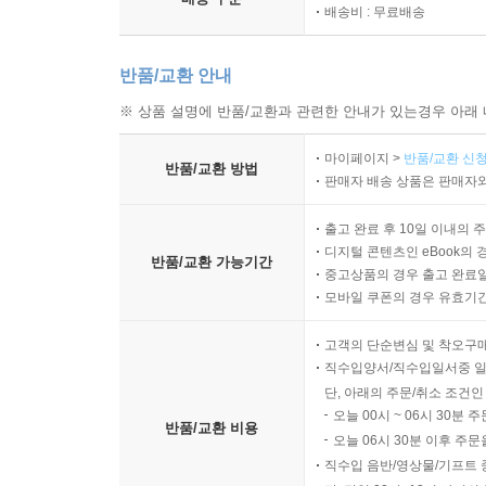
배송비 : 무료배송
반품/교환 안내
※ 상품 설명에 반품/교환과 관련한 안내가 있는경우 아래 
마이페이지 >
반품/교환 신청
반품/교환 방법
판매자 배송 상품은 판매자와
출고 완료 후 10일 이내의 
디지털 콘텐츠인 eBook의 
반품/교환 가능기간
중고상품의 경우 출고 완료일
모바일 쿠폰의 경우 유효기간(
고객의 단순변심 및 착오구
직수입양서/직수입일서중 일
단, 아래의 주문/취소 조건인
오늘 00시 ~ 06시 30분 
반품/교환 비용
오늘 06시 30분 이후 주문
직수입 음반/영상물/기프트 