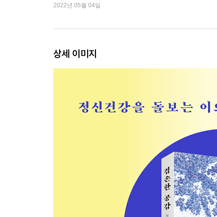
2022년 05월 04일
2. 복잡한 일은 뒤로 하고 행복해지는 법
기쁨을 찾아서
비관주의의 매력
상세 이미지
갈등을 해결하는 법
좋은 대화를 위해 필요한 것
점점 더 아름다워져라
기적처럼 하룻밤에 스트레스가 싹 사라진다면
심심함을 사랑하기
의사결정의 기술
부부를 지켜주는 말
이혼하는 이유, 이혼 못 하는 이유
용서받는 사과란
최고의 칭찬
나쁜 생각을 없앨 수 있을까
관계를 망치는 말버릇
거절은 누구나 힘들다