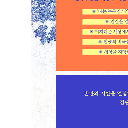
스스로 슬픔을 달래는 법
과거에서 벗어나기
쇼핑 테라피
최고의 나를 상상하라
공황장애 치료에서 가장 중요한 것
몸으로 만드는 자존감
4. 팬데믹 시대 우리에게 필요한 마음 공부
마스크 뒤에 숨은 마음
내 방에서 출발하는 여행
살아 있음을 느끼기 위하여
계획된 우연
이별의 고통에서 벗어나는 법
팬데믹 상황에서 자녀와 함께 할 일
불확실성 속에서 살아남기
인간은 언제 거짓에 속을까
마음의 만병통치약