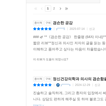
1
2
겸손한 공감
종이책
구매
y*****5
2025-07-14
신고
|
|
|
### 🌿 **《겸손한 공감》 한줄평 (64자 이내
짧은 리뷰**정신과 의사인 저자의 글을 읽는 동
이해하고 품어주고 싶다는 마음이 차올랐습니다.
이 리뷰가 도움이 되었나요?
정신건강의학과 의사의 겸손함을 
종이책
구매
y******s
2024-12-29
신고
|
|
|
진솔하고 솔직하게, 그리고 환자의 입장에서 
니다. 상담도 편하게 해주실 듯 하여 블로그도
더보기