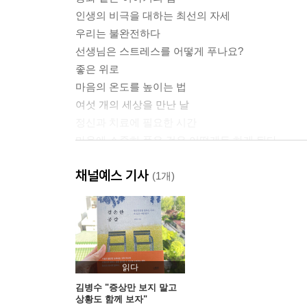
인생의 비극을 대하는 최선의 자세
우리는 불완전하다
선생님은 스트레스를 어떻게 푸나요?
좋은 위로
마음의 온도를 높이는 법
여섯 개의 세상을 만난 날
정신과 치료에 필요한 시간
마음에 소중히 품은 것은 어떻게든 하게 된다
나의 추천 도서
채널예스 기사
세상을 지탱하는 중간치
(1개)
인생의 사사분면
처방의 불가능성
잘 질문하는 직업
원포인트 레슨 같은 상담
이별을 목표로 하는 일
읽다
심리치료의 목표
김병수 "증상만 보지 말고
상황도 함께 보자"