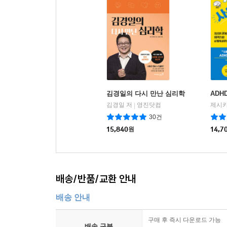
김경일의 다시 만난 심리학
ADH
김경일 저
영진닷컴
|
30건
15,840
원
14,7
배송/반품/교환 안내
배송 안내
구매 후 즉시 다운로드 가능
배송 구분