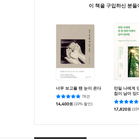
이 책을 구입하신 분
너무 보고플 땐 눈이 온다
만일 나에게 단
침이 남아 있
76건
에디션)
14,400
원
(10% 할인)
17,820
원
(10