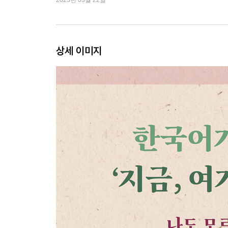
2023년 03월 22일
[책 속 칼럼] 금지된 언어3
4. 그 말은 ‘진짜’가 될 수 있나요?
: 언어와 그 너머의 것들
상세 이미지
근로하지 말고 노동하라 / 도둑맞은 말 / 보이지 않는 
나 / 시간의 재발명 / 아파트
에필로그: 나의 자매들에게
그리고 남은 말들: 한국이라는 ‘언어의 서식지’를 