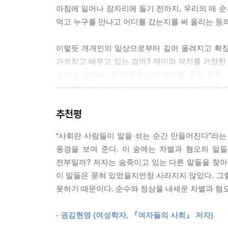
이런 신조어들의 목록을 계속 읽어 내려가다 보면 
아침에 일어나 잠자리에 들기 전까지, 우리의 매 순
어를 만들어 내는가? 욕망 때문이다. 그리고 뭐니 뭐니
먹고 누구를 만나고 어디를 갔는지를 써 올리는 등의
‘명’을 ‘띵’으로 읽는 야민정음은 이런 욕망의 산
지 않는다에 오백 원, 세종대왕이 지하에서 통곡하지
이렇듯 개개인의 일상으로부터 길어 올려지고 확장
할 수 있는 것이다. 폭풍눈물이라는 말을 거울에 비
가르치고 배우고 있는 걸까? 재미와 재치를 가장한 ‘
수 없다.
쓰이고 있다는 ‘휴거(휴먼시아 거지를 줄인 말로, 
--- p.39~43
(전세로 사는 사람)’ 같은 표현까지. 어렵게 분석할
나는 일요일마다 열리는 복지관 한국어 교실에서 
추천평
하지만 이게 우리 사회의 풍경 전부일까? 사회언
달라는 말을 설명했지만, 학생들은 잘 이해하지 못했
있던 ‘다른 말들’을 찾아낸다. 각 지역의 방언, 외
생이 크게 깨달았다는 듯 소리쳤다. “아아, 이빠이!”
“사회란 사람들이 말을 섞는 순간 만들어진다”라는
그리고 이 말들이 서로 자유롭게 섞이고 넘나들 수 
풍경을 보여 준다. 이 숲에는 차별과 혐오의 말
역설한다.
철두철미한 언어 경찰을 자임해야 하는 자로서 이 글
전부일까? 저자는 숨죽이고 있는 다른 말들을 찾아낸
남아 있는 것을 개탄하고, 하루 빨리 힘을 모아 이런
이 말들은 묻혀 있었을지언정 사라지지 않았다. 그
| 외국인도 아닌 외계인의 눈으로 한국어를 바라보
문을 떠올린다. 언어학자들은 공장으로, 건설 현장
못하기 때문이다. 순수와 정상을 내세운 차별과 혐오
어떤 세계가 펼쳐질까?
본 적이 있는가?
--- p.46~47
- 권김현영 (여성학자, 『여자들의 사회』 저자)
당연하다는 듯 지나치는 ‘접촉의 순간’들을