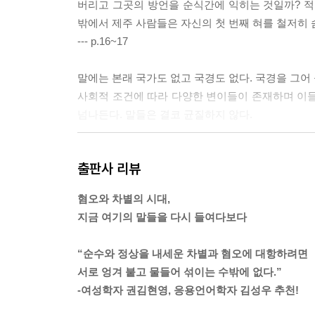
버리고 그곳의 방언을 순식간에 익히는 것일까? 적
밖에서 제주 사람들은 자신의 첫 번째 혀를 철저히 
--- p.16~17
말에는 본래 국가도 없고 국경도 없다. 국경을 그어
사회적 조건에 따라 다양한 변이들이 존재하며 이들
넘나든다. 말들은 결코 균질하지 않다.
그러나 ‘한국어’라는 가공품의 ‘발명’은 이러한 차
출판사 리뷰
의 구도가 숨어 있다. 그리고 이 구도를 통해 한
만들어진다.
혐오와 차별의 시대,
--- p.34
지금 여기의 말들을 다시 들여다보다
생파(생일 파티) 때 친하지도 않은 사람이 생선(생
“순수와 정상을 내세운 차별과 혐오에 대항하려면
를 못하더라. 여기까지 읽고도 낯설지 않다고? 정말 
서로 엉겨 붙고 물들어 섞이는 수밖에 없다.”
(명작) 모르겠다고? 이런 댕청이(멍청이), 정말 롬
-여성학자 권김현영, 응용언어학자 김성우 추천!