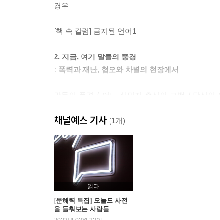
경우
[책 속 칼럼] 금지된 언어1
2. 지금, 여기 말들의 풍경
: 폭력과 재난, 혐오와 차별의 현장에서
말들의 풍경 / 어느 식민지 출신의 고백 / 당신의 혐오
한국인이라는 문제적 집단에 대하여 / 그리고 아무도
채널예스 기사
(1개)
[책 속 칼럼] 금지된 언어2
3. 지금, 여기 배움의 풍경
: 한국어 교실에서는 한국어를 가르치지 않는다
읽다
시험에 대한 열정 / 꼬리가 몸통을 흔든다 / 만날 수
[문해력 특집] 오늘도 사전
을 들춰보는 사람들