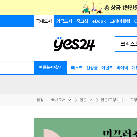
국내도서
외국도서
중고샵
eBook
크레마클럽
C
빠른분야찾기
베스트
신상품
이벤트
바이백
매
웰컴
국내도서
인문
인문/교양
교양