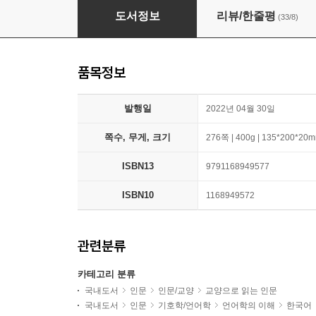
미끄러지는 말들
도서정보
리뷰/한줄평
(33/8)
품목정보
발행일
2022년 04월 30일
쪽수, 무게, 크기
276쪽 | 400g | 135*200*20
ISBN13
9791168949577
ISBN10
1168949572
관련분류
카테고리 분류
국내도서
인문
인문/교양
교양으로 읽는 인문
국내도서
인문
기호학/언어학
언어학의 이해
한국어