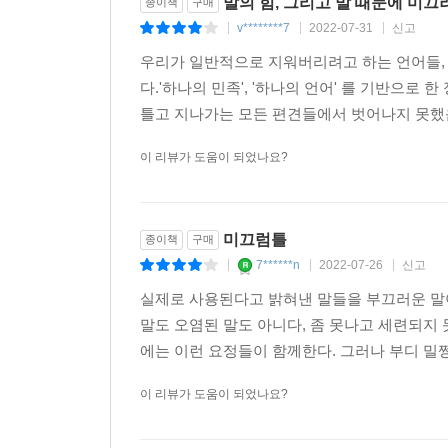
말의 힘, 그리고 말 때문에 미
종이책
구매
v********7
2022-07-31
신고
|
|
|
우리가 일반적으로 지워버리려고 하는 언어들,
다.'하나의 민족', '하나의 언어' 를 기반으로
틀고 지나가는 모든 편견들에서 벗어나지 못했음을
이 리뷰가 도움이 되었나요?
미끄럼틀
종이책
구매
7******n
2022-07-26
신고
|
|
|
실제로 사용된다고 밝혀낸 말들을 부끄러운 말
말도 오염된 말도 아니다, 좀 못나고 세련되지
에는 이런 요정들이 함께한다. 그러나 부디 밀쩡한
이 리뷰가 도움이 되었나요?