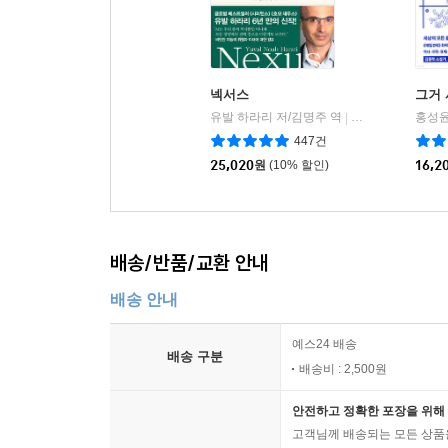
넥서스
그거
유발 하라리 저/김명주 역
김영사
홍성윤
|
447건
25,020
원
(10% 할인)
16,2
배송/반품/교환 안내
배송 안내
예스24 배송
배송 구분
배송비 : 2,500원
안전하고 정확한 포장을 위해 
고객님께 배송되는 모든 상품을