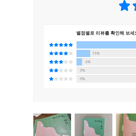
| “끊임없이 변하는 관계 속에서 말들의 의미는
고정되지 못하고 언제나 유예된다.”
“-에: 「조사」명사와 결합하여 사물이나 건물, 장소
유예되고 미끄러지는 말들을 붙잡아
이 설명은 언어의 불순물을 거르고 걸러 만들어 낸 
언어-사람-사회의 관계를 그려 보려는 시도
별점별로 리뷰를 확인해 보세
수 있는가? 그녀는 이런 ‘-에’를 이용해 세탁기가,
요? 서랍 안에 있어요. 어느 서랍에 있어요? 침대 
이 책은 사회언어학자 백승주가 2020년부터 [한국
15%
그리고 추도문 등을 함께 묶은 것이다. 1장부터 
조사 ‘-에’가 제시된 이 교재의 세계에서 장소란 
6%
고스란히 반영하는 ‘지금, 여기’ 말들의 풍경, 한
체가 집 안에만 머물도록 설계되어 있다. 새롭게 배운
0%
중심으로 여러 갈래로 퍼져 있던 이야기는 결국 ‘
0%
--- p.171~173
저자가 이 책을 통해 독자에게 전달하고 싶은 메
않는다는 것. 그러니 언어에 대해서 생각할 땐 언어
봤을 때야만 비로소 ‘자연화’되어 마치 상식처럼 존
『미끄러지는 말들』은 한국어와 한국 사회, 그리고
대신 조용히 연대의 손을 잡으려는 이들에게 보내는 
한다. 이는 순수와 표준, 효율과 경쟁력을 가장