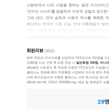
정지 버튼을 누르고 살펴보다
얼마 전 한 지인에게 이런 말을 들었다. “나는 제주
사람에게서 나와 사람을 향하는 말은 미끄러지고
말 같아요.” “네?” 아! 아니나 다를까 인터넷에서
‘언어의 서식지’를 탐험하며 자전적 성찰과 정치한
한국 사람들은 단일 언어 세계에 살고 있을까? 다시
담긴 말조차도 ‘예쁘고’ ‘팬시’하게, 오리엔탈리즘적
그려 낸다. 언어 습득과 사용의 역사를 체화한 자신
당연한 걸 왜 묻지?’라는 생각이 든다면, 다음의 
라’라고 경고할 때 쓰는 말이에요. 저는 대학에 들
배신하는 한국어 수업 교실, 역대 대통령들의 말에
일본어일까, 지역방언일까? ‘미싱’이나 ‘오함마’,
질문을 듣자마자 할머니가 하신 첫 말씀이 ‘속솜허라
편견, 차별과 배제, 묵인과 망각이 고스란히 드러난
250만 이주민들의 언어(와 그 차이)는 한국어로 볼 
--- p.105~106
- 김성우 (응용언어학자, 『유튜브는 책을 집어삼킬
전작 『어느 언어학자의 문맹 체류기』에서 ‘문맹
뺄셈의 명명법은 소위 ‘이대남(이십대 남성의 줄임말
회원리뷰
(33건)
너무나 당연하고 자연스러운 언어, 자신의 모어이자
는 범주에 들어갈 수 없다고 선언하는 것 같다. 그
매주 10건의 우수리뷰를 선정하여 YES포인트 3만원을 드
세계는 생각보다 낯설고 기이한 모습이다. 제주
연하게 연결되어 있다고 알려 준다. 참새 같은 가장
3,000원 이상 구매 후 리뷰 작성 시
일반회원 300원, 마니아
편지투를 따라해 편지를 쓰는 모습. ‘미싱’ ‘오함
eBook은 다운로드 후 작성한 리뷰만 YES포인트 지급됩니
대남. ‘반페미니즘’이라는 하나의 의미 성분만 가진
(변비)’ ‘가스 아웃’ 같은 의료 현장의 언어는 
클래스는 첫번째 회차 주문확정 시점부터 마지막 회차 주문
“너희는 이제 포위되었다”라고 외치는 이름. 글쎄다
사락 독서모임으로 진행된 클래스는 사락 독서모임 게시판
전파되는 것은 아닐 텐데 오로지 한국어로만 긴급
--- p.125~126
eBook 페이백, CD/LP, DVD/Blu-ray, 패션 및 판매금
저자는 이처럼 우리가 당연하다는 듯 지나치는 말들을
그녀는 베트남에서 온 란이다. 그녀는 중국에서 온 
메타포, 비판적 담화 분석과 SF적 상상력까지 품는
그녀에게 이름은 없는 것이나 마찬가지다. 그녀에게 
29
명
여된 고유한 개성은 전혀 없으므로. 그녀는 한국어 조사