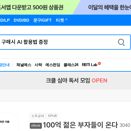
D/LP
DVD/BD
문구
/GIFT
티켓
독서유형검사
장안내
채널예스
사락
예스펀딩
클래스24
RBTI Lab
독서유형검사
크클 심야 독서 모임
OPEN
소득공제
EPUB
100억 젊은 부자들이 온다
304
eBook