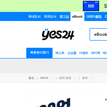
국내도서
외국도서
중고샵
eBook
크레마클럽
C
빠른분야찾기
베스트
신상품
이벤트
바이백
매
웰컴
eBook
경제 경영
경제