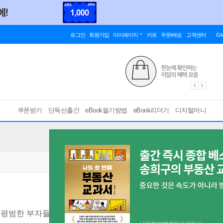
로그인
회원가입
마이페이지
카트
주문/배송
고객센터
Gl
쿠폰받기
단독선출간
eBook필기방법
eBook리더기
디지털머니
0 평범한 부자들의 현실판 100억 만들기 프로젝트
[ EPUB ]