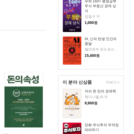
무려 160+ 평생공부
주식 부동산 경제 상
식
김일구 저
1,000
원
AI, 신의 탄생 인간의
종말
엘리에저 유드코스키,네이트 소아레스 공저/고영훈 역
15,400
원
이 분야 신상품
더보기
커피 한 잔의 경제학
현다니엘,AI 저
9,900
원
만화 주식투자 무작정
따라하기