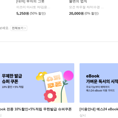
[대여] 부자의 그릇
불변의 법칙
이즈미 마사토 저/김윤수 역
다산북스
모건 하우절 저/이수경 역
서삼독
|
|
인플루엔셜
5,250
원
(50% 할인)
20,000
원
(0% 할인)
보세요.
전체보기
Book 전종 10%할인+5%적립 무한발급 슈퍼쿠폰
[이용안내] 예스24 eBo
시
상시