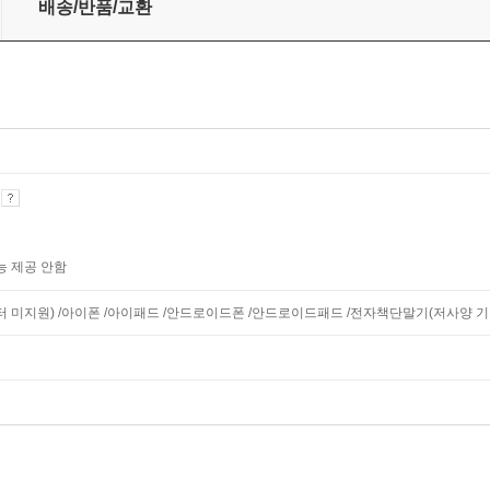
배송/반품/교환
기
능 제공 안함
모니터 미지원) /아이폰 /아이패드 /안드로이드폰 /안드로이드패드 /전자책단말기(저사양 기