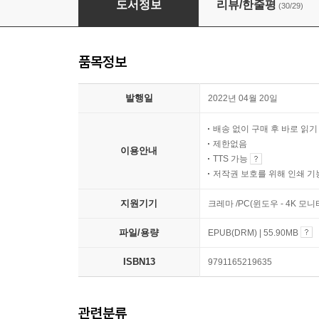
도서정보
리뷰/한줄평
(30/29)
품목정보
발행일
2022년 04월 20일
배송 없이 구매 후 바로 읽
제한없음
이용안내
TTS 가능
저작권 보호를 위해 인쇄 기
지원기기
크레마 /PC(윈도우 - 4K 
파일/용량
EPUB(DRM) | 55.90MB
ISBN13
9791165219635
관련분류