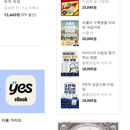
돈의 속성
이금희 글,그림/윤재수 원작
15,040
원
김승호 저
스노우폭스북스
|
12,460
원
(0% 할인)
쏘쿨의 구축명품 아파
트 내집마련
쏘쿨 저
20,000
원
아이디어 사업성 평가
하는 방법
볼륨편집부 저자 저
18,000
원
3천억 성공신화 아정
당
볼륨편집부 저자 저
18,000
원
ok 이용 가이드