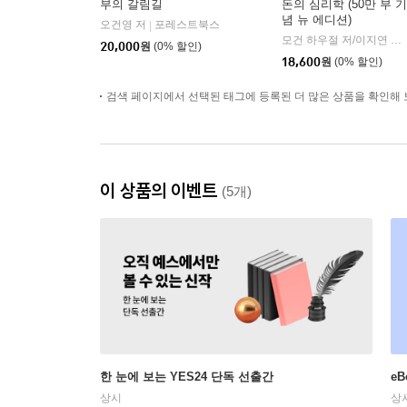
부의 갈림길
돈의 심리학 (50만 부 기
념 뉴 에디션)
오건영 저
포레스트북스
|
모건 하우절 저/이지연 역
|
20,000
원
(0% 할인)
18,600
원
(0% 할인)
검색 페이지에서 선택된 태그에 등록된 더 많은 상품을 확인해 
이 상품의 이벤트
(5개)
한 눈에 보는 YES24 단독 선출간
e
상시
상