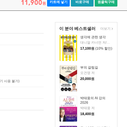
11,900
카트에 넣기
바로구매
원클릭구매
원
이 분야 베스트셀러
더보기
생각에 관한 생각
대니얼 카너먼 저/이창신 역
17,100
원
(10% 할인)
부의 갈림길
오건영 저
20,000
원
기 사용 불가)
박태웅의 AI 강의
2026
박태웅 저
18,400
원