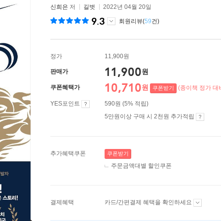
신희은
저
길벗
2022년 04월 20일
9.3
회원리뷰(
59
건)
정가
11,900원
11,900
원
판매가
10,710
원
쿠폰혜택가
(종이책 정가 대비
쿠폰받기
YES포인트
590원 (5% 적립)
5만원이상 구매 시 2천원 추가적립
추가혜택쿠폰
쿠폰받기
주문금액대별 할인쿠폰
결제혜택
카드/간편결제 혜택을 확인하세요