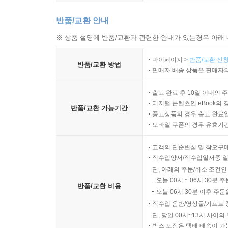
반품/교환 안내
※ 상품 설명에 반품/교환과 관련한 안내가 있는경우 아래 
마이페이지 >
반품/교환 신청
반품/교환 방법
판매자 배송 상품은 판매자와
출고 완료 후 10일 이내의 
디지털 콘텐츠인 eBook의 
반품/교환 가능기간
중고상품의 경우 출고 완료일
모바일 쿠폰의 경우 유효기간(
고객의 단순변심 및 착오구
직수입양서/직수입일서중 일
단, 아래의 주문/취소 조건인
오늘 00시 ~ 06시 30분 
반품/교환 비용
오늘 06시 30분 이후 주문
직수입 음반/영상물/기프트 
단, 당일 00시~13시 사이
박스 포장은 택배 배송이 가