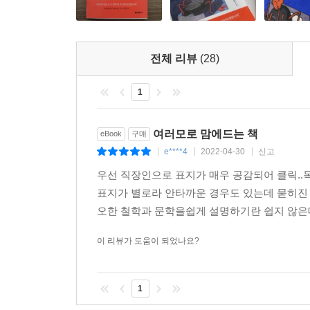
사람들은 점점 더 ‘돈’을 바라보고 삽니다. 어떻게 
돈은 많으면 많을수록 그냥 좋은 것이지 나쁠 게 뭐
---「한탕에 빠져 투자했다 많은 돈을 잃었다」중에
전체 리뷰
(28)
그날 이후 양 대리는 심장 깊숙한 곳에 파이어족이란
1
선배가 저렇게 초라한 모습으로 나갈 정도라면, 나는
리고 앞으로 해야 할 일들이 나를 나답게 살도록 만
여러모로 맘에드는 책
eBook
구매
---「한탕에 빠져 투자했다 많은 돈을 잃었다」중에
e****4
2022-04-30
신고
|
|
|
우선 직장인으로 표지가 매우 공감되어 클릭..
돈 없이 어떻게 살 수 있단 말인가? 소크라테스도 
표지가 별로라 안타까운 경우도 있는데 묻히진
원에게 따져 물었을 것이다. 철학과를 나와 변변한
오한 철학과 문학을쉽게 설명하기란 쉽지 않은데
사원을 구원해 주었다. 자신에게 밥을 주는 분이 하
이 리뷰가 도움이 되었나요?
---「갑질하는 회사의 직원으로 살고 있다」중에서
1