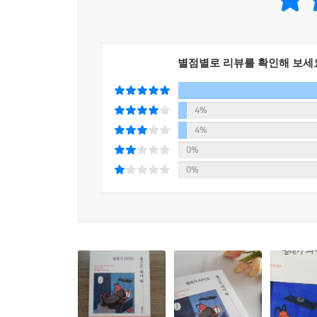
---「해외 파견이 이토록 괴로울 줄 몰랐다」중에서
23년 차 직장인인 저자 역시 회사 생활이 쉽지 않
기쁨과 성취감도 맛봤지만, 동시에 깊은 슬픔과 좌절
한국의 많은 여성들은 직장생활을 오래 하지 못하는 
다른 곳으로 시선을 돌렸습니다. 독서 모임과 철학 
만 수많은 위기들을 여차저차 넘기고 직장에 다니는 
별점별로 리뷰를 확인해 보세
의 균형’을 고민하며, 끊임없이 스스로에게 질문을 던
독서 모임에서 그는 비슷한 경험을 했던 많은 직
을 괴롭힙니다.
자신들의 상황을 나누고, 책을 읽었습니다. 그리고 
4%
---「오랜 경력단절 후 다시 출근하게 되었다」중에
4%
저자는 당신도 이 기분을 느꼈으면 했습니다. 그
0%
향유 고래를 쫓아 태평양을 샅샅이 돌아다닌 에이해브
12가지의 이야기에 녹였습니다. 그리고 소설보다 더
0%
에게 한쪽 다리를 잃고 나서 복수의 광기와 죽음의 
보세요. 이야기들을 읽어보세요. 당신도 분명 이 이
은 다를 바가 없었다. 돈과 사람이라는 핑계를 댔지
고 쉼 없이 달려왔는데, 돌아온 건 상처와 죄책감 
---「사업에 실패하고 빈털터리가 되었다」중에서
능력주의에서 진 사람들을 깔보는 건 승리자만이 아니
정한 게임에서 진 건 다 내 책임이라고 자신을 모질
---「고졸이라는 이유로 잡일을 떠맡았다」중에서