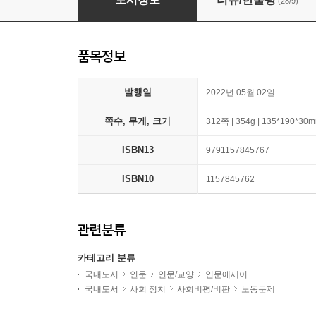
(28/9)
품목정보
발행일
2022년 05월 02일
쪽수, 무게, 크기
312쪽 | 354g | 135*190*30
ISBN13
9791157845767
ISBN10
1157845762
관련분류
카테고리 분류
국내도서
인문
인문/교양
인문에세이
국내도서
사회 정치
사회비평/비판
노동문제