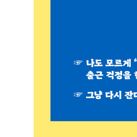
12. 퇴사한 선배의 부고를 받았다
- 톨스토이 『이반 일리치의 죽음』: 죽음이 살려 내
[보너스: 책 말고 애니]
어느 날 눈을 떠보니 회사에도 집에도 내 편이 없었
- 우스이 요시토 원작 만화영화 『짱구는 못 말려』: