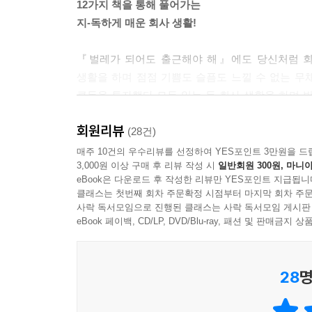
12가지 책을 통해 풀어가는
지, 시대의 살인자들, 권총, 모 임원의 얼굴이 둥둥 
지-독하게 매운 회사 생활!
---「승진 누락 이후 우울이 밀려왔다」중에서
『벌레가 되어도 출근해야 해』에도 당신처럼 회사
모든 것들이 변해도 결코 양보할 수 없는 인간의 의
생활을 하며 점점 기쁨도 슬픔도 느낄 수 없는 
그저 승진이나 더 많은 연봉에 팔아왔다는 걸 깨달았
큰돈을 투자했다 모두 잃는 등 회사 생활을 하며 받
---「승진 누락 이후 우울이 밀려왔다」중에서
『닫힌 방』, 『호밀밭의 파수꾼』, 『자기만의
회원리뷰
이야기들은 그들에게 어떤 해결 방법을 알려줬을까요
(28건)
회사에 다닐수록 무채색이 되어가는 느낌이 듭니다. 
매주 10건의 우수리뷰를 선정하여 YES포인트 3만원을 드
전달하는 일에 에너지를 쓰기 싫어집니다. 더 심한 
3,000원 이상 구매 후 리뷰 작성 시
일반회원 300원, 마니아
어느 날 갑자기 벌레로 변해버린, 이 어이없고 억울
---「직장생활 이후 취미와 멀어지고 내 성격과 
eBook은 다운로드 후 작성한 리뷰만 YES포인트 지급됩니
하나. 그가 회사원이기 때문이죠. 도대체 ‘회사’는
클래스는 첫번째 회차 주문확정 시점부터 마지막 회차 주문
모습으로 변한 상황보다 지각을 먼저 걱정하게 되
사락 독서모임으로 진행된 클래스는 사락 독서모임 게시판
이 팀장네 큰 애는 고3이 되었고, 매일 징징대던 막
_본문 중
eBook 페이백, CD/LP, DVD/Blu-ray, 패션 및 판매금
“아빠 없는 시간이 길어지니까, 이제 아이들이 아빠
---「해외 파견이 이토록 괴로울 줄 몰랐다」중에서
소설보다 더 소설 같은
28
명
실제 직장인들의 이야기가 담겨 있는
그저 먹고사는 문제를 가장 높은 곳에 두고, 다른
위로 공감 인문에세이!
시작되면 배부른 소리 한다면 스스로를 타박했다. 사