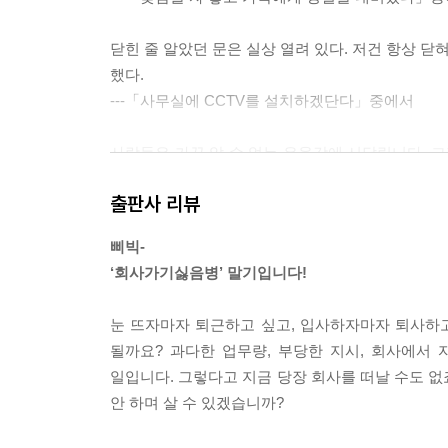
닫힌 줄 알았던 문은 실상 열려 있다. 저건 항상 닫
했다.
---「사무실에 CCTV를 설치하겠단다」중에서
사람들은 가끔 알 수 없는 우울감에 시달립니다. 그리
생각들로 이 우울한 순간을 넘기려고 합니다. 하지
출판사 리뷰
회를 엿보고 있습니다.
---「승진 누락 이후 우울이 밀려왔다」중에서
삐빅-
‘회사가기싫음병’ 말기입니다!
이 차장도 이 책을 좋아한다. 성장소설이라 사춘기 
차장이 어떤 유명인을 총으로 죽일 계획을 가진 건 
눈 뜨자마자 퇴근하고 싶고, 입사하자마자 퇴사하고
회사 상사라도 진짜 죽일 생각은 없다.
될까요? 과다한 업무량, 부당한 지시, 회사에서 
---「승진 누락 이후 우울이 밀려왔다」중에서
일입니다. 그렇다고 지금 당장 회사를 떠날 수도 없
안 하며 살 수 있겠습니까?
《호밀밭의 파수꾼》을 좋아했던 세기의 살인자들처럼 
슬 미쳐가고 있는 것 같아 불안했다. 고민 끝에 정