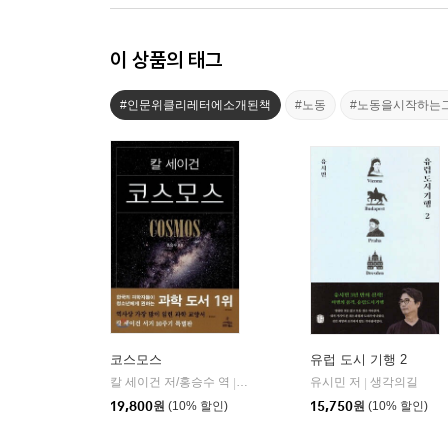
이 상품의 태그
#인문위클리레터에소개된책
#노동
#노동을시작하는
코스모스
유럽 도시 기행 2
칼 세이건 저/홍승수 역
사이언스북스
유시민 저
생각의길
|
|
19,800
원
(10% 할인)
15,750
원
(10% 할인)