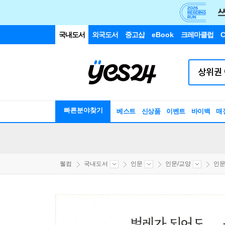
국내도서
외국도서
중고샵
eBook
크레마클럽
C
빠른분야찾기
베스트
신상품
이벤트
바이백
매
웰컴
국내도서
인문
인문/교양
인