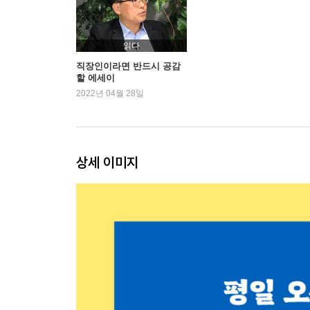
- 버지니아 울프 『자기만의 방』: 여성의 자립
7. 사업에 실패하고 빈털터리가 되었다
읽다
- 허먼 멜빌 『모비 딕』: 자신의 본질
직장인이라면 반드시 공감
할 에세이
2022년 04월 28일
8. 고졸이라는 이유로 잡일을 떠맡았다
- 마이클 샌델 『공정하다는 착각』: 차별, 공정, 
9. 한탕에 빠져 투자했다 많은 돈을 잃었다
상세 이미지
- 장하준 『장하준의 경제학 강의』: 원래 정치경
10. 갑질하는 회사의 직원으로 살고 있다
- 플라톤 『소크라테스의 변명』: 부끄러움을 아는 
11. 회사 부품으로 살아가는 느낌이 든다
- 헤르만 헤세 『데미안』: 알을 깨고 나오기 위한 