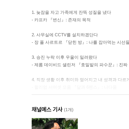
1. 늦잠을 자고 가족에게 잔뜩 성질을 냈다
- 카프카 『변신』: 존재의 목적
2. 사무실에 CCTV를 설치하겠단다
- 장 폴 사르트르 『닫힌 방』: 나를 잡아먹는 시선
3. 승진 누락 이후 우울이 밀려왔다
- 제롬 데이비드 샐린저 『호밀밭의 파수꾼』: 진짜
4. 직장 생활 이후 취미와 멀어지고 내 성격과 다르
- 윌리엄 서머셋 모옴 『달과 6펜스』: 나다움
5. 해외 파견이 이토록 괴로울 줄 몰랐다
채널예스 기사
- 한나 아렌트 『인간의 조건』: 인간을 인간답게 
(1개)
6. 오랜 경력단절 후 다시 출근하게 되었다