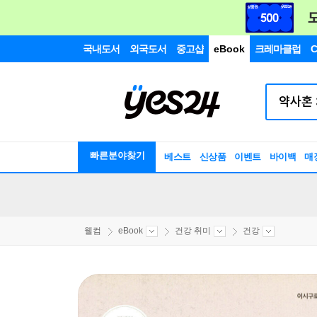
국내도서
외국도서
중고샵
eBook
크레마클럽
C
빠른분야찾기
베스트
신상품
이벤트
바이백
매
웰컴
eBook
건강 취미
건강