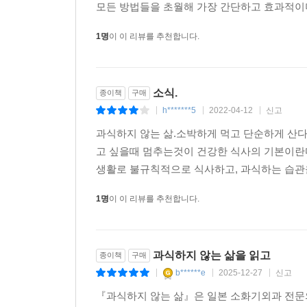
모든 방법들을 초월해 가장 간단하고 효과적이며
1명
이 이 리뷰를 추천합니다.
소식.
종이책
구매
h*******5
2022-04-12
신고
|
|
|
과식하지 않는 삶.소박하게 먹고 단순하게 산다
고 싶을때 멈추는것이 건강한 식사의 기본이란
생활로 불규칙적으로 식사하고, 과식하는 습관을
1명
이 이 리뷰를 추천합니다.
과식하지 않는 삶을 읽고
종이책
구매
b******e
2025-12-27
신고
|
|
|
『과식하지 않는 삶』은 일본 소화기외과 전문의