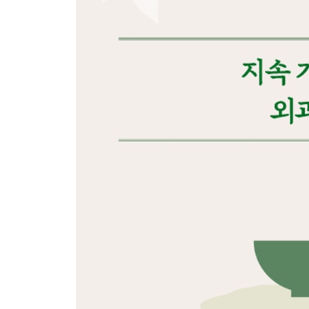
하루 세끼 | 고집할 필요 없다
식사 횟수 | 무엇을 먹느냐에 달렸다
간헐적 단식 | 먹는 시간과 먹지 않는 시간
규칙적인 식사 | 언제 먹을 것인가
당질 제한 | 정말 필요할까
당질 섭취량 | 뇌는 당을 원해
단백질 | 똑똑한 섭취법은?
영양의 기본 | 우리에게 필요한 것
건강한 식사 | 영양 균형 좋은 끼니 구성
4장 소식 생활
소식의 핵심 | 당의 유혹에서 벗어나기
당질 제한의 역설 | 비워야 채울 수 있다
본 브로스 단식 | 영양 결핍 없이 굶기
단식 근력 | 당 없어도 대사 가능한 능력
크레셴도 단식 | 단계적으로 강도 높이기
운동 습관 | 자기 몸 이용하는 체중부하운동