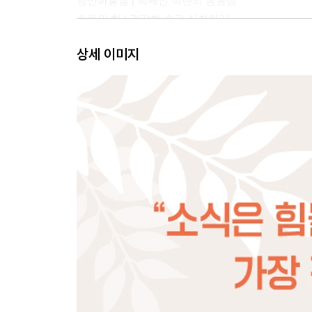
항산화물질 | 백세인 식단의 공통점
초동의 힘 | 건강한 습관 실천하기
상세 이미지
2장 해독의 권유
디톡스 | 해독도 매일 습관으로
세포와 장기 | 해독의 두 바퀴
간 건강 | 몸속 장기를 지키는 보디가드
변비의 정의 | 매일 큰일을 보는데도 변비
배변 활동 | 최고의 해독 작용
대변 척도 | 매일 관찰하는가
신장 해독 | 신장 기능을 높이는 법
사우나 해독 | 피부도 배설 기관
심호흡 | 몸속 이산화탄소 배출 경로
감정 해독 | 스트레스 해소하는 무기
3장 소박한 밥상의 힘
최고의 양생술 | 식욕 다스리기
적게 먹는 식사법 | 만국 공통의 인생철학