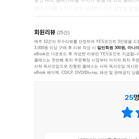
높고 HDL 콜레스테롤 수치가 낮을 때 LDL 콜레스
콜레스테롤 수치가 함께 상승했으므로 심장병 발병 
저자는 이런 결과를 토대로 하루 한 끼 식사는 체
회원리뷰
실천하는 것은 바람직하지 않다고 조언한다. 하루 한
(25건)
처리해야 하므로 간에 부담이 갈 수밖에 없기 때문이
매주 10건의 우수리뷰를 선정하여 YES포인트 3만원을 드
3,000원 이상 구매 후 리뷰 작성 시
일반회원 300원, 마니아
비율이 변하므로 같은 열량을 유지하는 등의 일
eBook은 다운로드 후 작성한 리뷰만 YES포인트 지급됩니
섭취하면 1.5배, 아침을 거르면 27퍼센트 심장병
클래스는 첫번째 회차 주문확정 시점부터 마지막 회차 주문
식사 횟수는 그 이후에 생각해도 늦지 않다는 조언이
사락 독서모임으로 진행된 클래스는 사락 독서모임 게시판
eBook 페이백, CD/LP, DVD/Blu-ray, 패션 및 판매금
먹지 않는 시간을 정해두면
체중이 줄고 장내 환경이 정화된다
25
명
현대인은 나이보다 노화한 사람이 많다. 저자는 그
제안한다. 일반적으로 먹지 않는 시간을 16시간
고형물을 섭취한다. 저자는 간헐적 단식의 장점은 
먹지 않는 시간을 정해두면 식사량이 감소해 체중이
않는 시간이 길수록 장내 환경이 깨끗해지는 메커