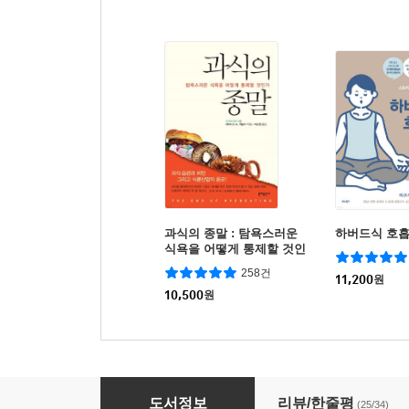
과식의 종말 : 탐욕스러운
하버드식 호흡
식욕을 어떻게 통제할 것인
가
258건
11,200
원
10,500
원
과식하지 않는 삶
도서정보
리뷰/한줄평
(25/34)