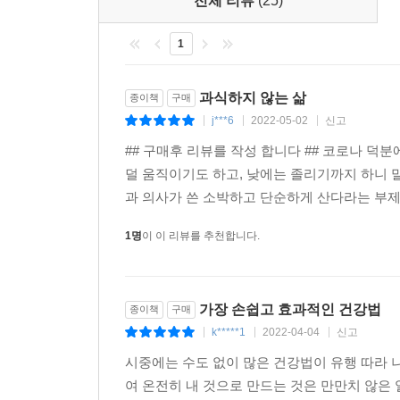
전체 리뷰
(25)
좋아지자 건강 문제로 고민하는 이들에게 힘이 되고
1
현실로 눈을 돌리면, 사회는 크게 건강을 지향하
과자를 즐겨 먹으며 체내 에너지 수준을 떨어뜨린
과식하지 않는 삶
종이책
구매
유지해 체내 에너지 수준이 끌어올린다. 건강하지 
j***6
2022-05-02
신고
|
|
|
운동하지 않으며, 타인에게 분노를 느끼고 스트레스를
## 구매후 리뷰를 작성 합니다 ## 코로나 덕
덜 움직이기도 하고, 낮에는 졸리기까지 하니 
저자는 습관이라는 것은 일종의 익숙함이라 말한다
과 의사가 쓴 소박하고 단순하게 산다라는 부제목
반복해야 한다고 강조한다. 일반적으로 우리가 새로
있다. 그 시간 동안 행동의 시작을 담당하는 뇌 
1명
이 이 리뷰를 추천합니다.
사정이 다르다. 저자는 먹는 시간을 의식하지 않고
여유를 두고 3개월 정도 새로운 습관을 몸에 기억
가장 손쉽고 효과적인 건강법
종이책
구매
k*****1
2022-04-04
신고
|
|
|
시중에는 수도 없이 많은 건강법이 유행 따라 
여 온전히 내 것으로 만드는 것은 만만치 않은 