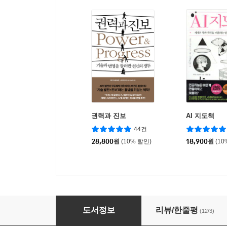
권력과 진보
AI 지도책
44건
28,800
원
(10% 할인)
18,900
원
(10
시스템 에러
도서정보
리뷰/한줄평
(12/3)