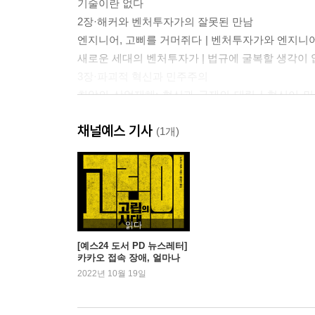
기술이란 없다
2장·해커와 벤처투자가의 잘못된 만남
엔지니어, 고삐를 거머쥐다 | 벤처투자가와 엔지니어로
새로운 세대의 벤처투자가 | 법규에 굴복할 생각이 
3장·파괴적 혁신과 민주주의
최악의 산업재해: 혁신과 규제의 대립 | 혁신이 
공통의 불안 | 방호벽으로서의 민주주의
채널예스 기사
(1개)
2부 빅테크, 혁신의 배신
4장·누구의 편도 아닌 줄 알았던 알고리즘
학습하는 기계의 시대 | 공정성을 어떻게 정의해야 할
인간 | 알고리즘을 어떻게 통제하는가 | ‘블랙박스’
읽다
5장·한 번의 클릭으로 우리는 무엇을 포기했나
[예스24 도서 PD 뉴스레터]
카카오 접속 장애, 얼마나
나도 모르는 또 다른 내가 존재한다 | 디지털 팬
불편하셨나요? - 『고립의
2022년 10월 19일
우리를 구할 수 없다 | 시장도 믿을 수 없다 | 개
시대』 외
우리의 목적지
6장·자동화의 그늘, 기술적 실업이라는 질병의 탄생