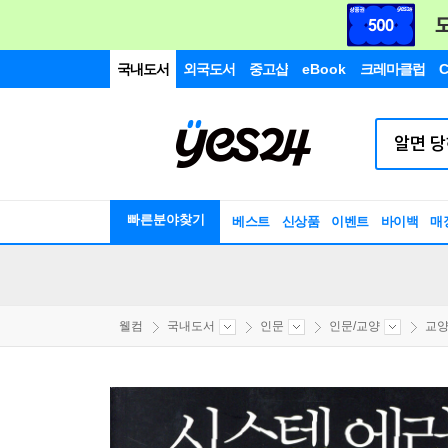
국내도서
외국도서
중고샵
eBook
크레마클럽
C
빠른분야찾기
베스트
신상품
이벤트
바이백
매
웰컴
국내도서
인문
인문/교양
교양