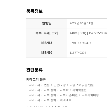
품목정보
발행일
2022년 04월 11일
쪽수, 무게, 크기
448쪽 | 668g | 152*225*30
ISBN13
9791167740397
ISBN10
1167740394
관련분류
카테고리 분류
국내도서
인문
인문/교양
교양으로 읽는 인문
국내도서
사회 정치
사회학
사회학일반
국내도서
사회 정치
사회비평/비판
국제사회비평
국내도서
사회 정치
미래예측