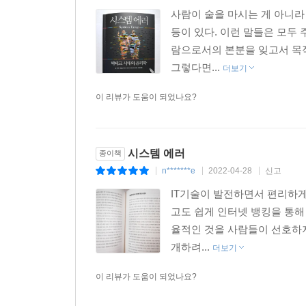
인터넷상의 클릭이나 검색 기록은 빙산의 일각이고
사람이 술을 마시는 게 아니라
있다. 하지만 우리는 여기서 딜레마에 직면한다. 
등이 있다. 이런 말들은 모두
맞춤형 서비스의 편의성을 높이는 데 이용될 수 있
람으로서의 본분을 잊고서 목적
상황은 언제인지, 충분한 사회적 논의가 필요한 상황이
그렇다면...
더보기
대안이 될 수 있는 유럽의 개인정보보호규정(GDP
이 리뷰가 도움이 되었나요?
이 밖에도 아마존의 채용 시스템을 비롯한 다양한
마주하게 될 미래를(6장), 온라인 발언의 검열과 
해결해야 할 주요한 문제들을 탐구한다. 지금 같은
시스템 에러
종이책
따라서 우리는 최신 기술에 뒤처질 것을 염려하는 
n*******e
2022-04-28
신고
|
|
|
선택을 내릴지 미리 고민해야 한다.
IT기술이 발전하면서 편리하게
고도 쉽게 인터넷 뱅킹을 통해
시스템 리부팅을 위한 실질적 솔루션
율적인 것을 사람들이 선호하지
빅테크의 지배에서 우리를 구하고 민주주의를 재건
개하려...
더보기
최근 들어 시민과 정치인 모두가 빅테크의 거대
이 리뷰가 도움이 되었나요?
이용할수록 그 가치가 커지는 ‘네트워크 효과’에
따라서 그들은 반드시 공익과 사회에 미칠 파장