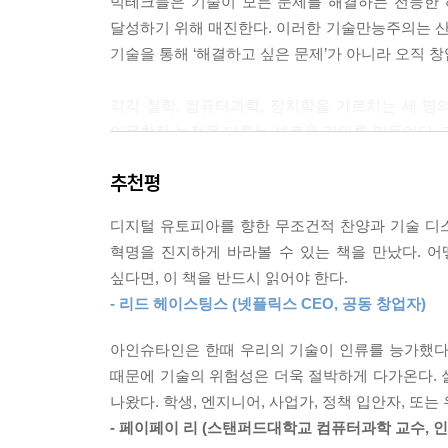
빅테크들은 기술이 모든 문제를 해결하는 전능한 해법
화하기로 결정하는 것은 사람이다.
달성하기 위해 매진한다. 이러한 기술만능주의는 
---「6장 〈자동화의 그늘, 기술적 실업이라는 질
기술을 통해 ‘해결하고 싶은 문제’가 아니라 오직 
28억 명 이상의 활성 사용자를 거느린 페이스북의 
각각 철학, 컴퓨터과학, 정치학을 가르치는 세 명
드는 정보 환경의 실질적 관리자다. 이를 제대로 
인문학적 논점을 다루는 새로운 강의를 만들었다. 
에 가깝다.” 하지만 페이스북은 민주주의 정부가 아
깨닫길 바랐다.
자다. 결국 기업이란 수정헌법 1조나 표현의 자유에
추천평
[뉴욕타임스], [뉴요커], [더네이션] 등의 주요 
---「7장 〈표현의 자유와 민주주의 사이의 저울질〉」중
디지털 유토피아를 향한 무조건적 찬양과 기술 디
안 된다는 문제의식이 이 책 《시스템 에러》의 출
혁명을 진지하게 바라볼 수 있는 책을 만났다. 
밖으로 퍼져나갔다. 실리콘밸리의 엔지니어와 벤처
싶다면, 이 책을 반드시 읽어야 한다.
연구기관에서 빅테크의 논리 뒤에 가려진 인간적 가
- 리드 헤이스팅스 (넷플릭스 CEO, 공동 창업자)
세 저자는 디지털 시대의 당면한 쟁점들을 윤리적, 
아인슈타인은 한때 우리의 기술이 인류를 능가했다
중요한 가치들을 기술에 어떻게 반영해야 하는지,
때문에 기술의 위험성은 더욱 절박하게 다가온다.
문제들에 어떠한 답을 줄 수 있는지, 기술혁명의 최
나왔다. 학생, 엔지니어, 사업가, 정책 입안자, 또
기술을 통제하기 위해 알아야 할 시민 교양이다.
- 페이페이 리 (스탠퍼드대학교 컴퓨터과학 교수,