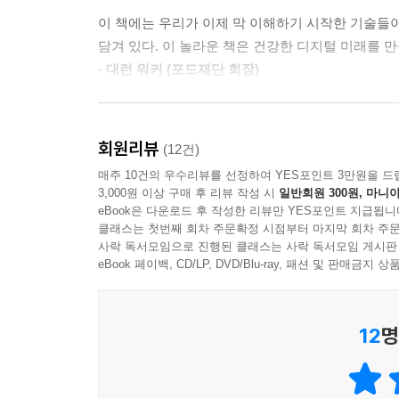
“기술의 미래를 엔지니어, 벤처투자가, 정치인들에게
이 책에는 우리가 이제 막 이해하기 시작한 기술들이
빅테크 시대 인문학의 역할과 우리가 할 수 있는 일
담겨 있다. 이 놀라운 책은 건강한 디지털 미래를 만
- 대런 워커 (포드재단 회장)
여기 스탠퍼드를 거쳐 간 두 명의 프로그래머가 있
엄청난 업적이다. 우리의 디지털 사회가 직면한 
생각했다. 그는 RSS와 레딧을 개발했고 크리에
실질적인 솔루션을 제시한다.
생각으로 MIT의 네트워크를 해킹해 논문을 공개했
회원리뷰
(12건)
- 앤마리 슬로터 (미국 싱크탱크 기관 ‘뉴아메리카’ C
이의를 제기하는 프로그램을 만들어 큰 금액의 투자
매주 10건의 우수리뷰를 선정하여 YES포인트 3만원을 드
예방 효과를 줄이는 데 일조하고 말았다.
3,000원 이상 구매 후 리뷰 작성 시
일반회원 300원, 마니아
모든 소프트웨어 엔지니어가 반드시 읽어야 할 책.
eBook은 다운로드 후 작성한 리뷰만 YES포인트 지급됩니
- 가베 클라인먼 (오비어스 벤처 마케팅 책임자)
지금 스탠퍼드 캠퍼스를 거니는 학생들은 이 둘 
클래스는 첫번째 회차 주문확정 시점부터 마지막 회차 주문
사락 독서모임으로 진행된 클래스는 사락 독서모임 게시판
획기적인 기술로 스타트업을 창업해 순식간에 부를
이 책은 오늘날 세계가 직면하고 있는 가장 심각
eBook 페이백, CD/LP, DVD/Blu-ray, 패션 및 판매금
실리콘밸리 스타트업의 사고방식을 단적으로 보여
말하는 것이 바로 우리가 필요로 하는 사고방식이다
발굴하기 위해 나서며, 정치에도 영향력을 뻗치
- 글렌 와일 (마이크로소프트 OCTO, 래디컬x체인
가르치려고 결심하게 된 배경이다.
12
명
기술 산업이 끼치는 영향에 대해 우리가 알아야 할 
기술 시대의 윤리는 단지 한 개인에게 더 나은 사
- [뉴욕타임스]
기술과학자에게도 일련의 규범이 필요하다고 말한다