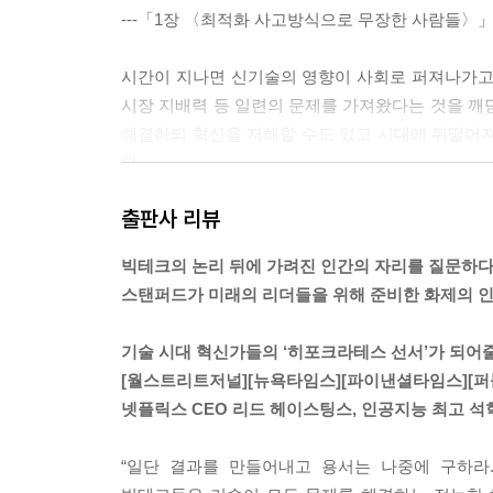
---「1장 〈최적화 사고방식으로 무장한 사람들〉
시간이 지나면 신기술의 영향이 사회로 퍼져나가고
시장 지배력 등 일련의 문제를 가져왔다는 것을 깨
해결하되 혁신을 저해할 수도 있고 시대에 뒤떨어져
다.
---「3장 〈파괴적 혁신과 민주주의〉」중에서
출판사 리뷰
우리가 오늘날 ‘국가’라고 생각하는 것이 시작된 
빅테크의 논리 뒤에 가려진 인간의 자리를 질문하
우리 스스로 개인정보를 기꺼이 민간 기업에 넘겨
스탠퍼드가 미래의 리더들을 위해 준비한 화제의 
수가 ‘감시 자본주의’라고 적절히 이름 붙인 정치경
많다. 그들은 개인의 자유에 가치를 부여하며 따라
기술 시대 혁신가들의 ‘히포크라테스 선서’가 되어줄
---「5장 〈우리는 한 번의 클릭으로 무엇을 포기
[월스트리트저널][뉴욕타임스][파이낸셜타임스][
넷플릭스 CEO 리드 헤이스팅스, 인공지능 최고 석
인간 지능과 기계 지능 사이에는 중요한 차이가 있
력이 포함된다. 인간은 아마도 모든 생물 중에 유일
“일단 결과를 만들어내고 용서는 나중에 구하라.
무리 지능적이어도 스스로 목표를 설정하거나 그 