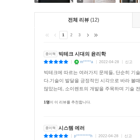
우리에게 무슨 일이 벌어지고 있는지, 불과 몇 년
책의 1부 [기술자들의 시대]에서는 기술자들의 최
전체 리뷰
(12)
곤경의 근원을 설명하고, 2부 [빅테크, 혁신의
알고리즘, 자율주행차, 안면인식 같은 기술이 우
1
2
3
상실했는지 짚어본다. 마지막 3부 [시스템 리부
되찾기 위해 우리가 할 수 있는 일들을 제안한다.
빅테크 시대의 윤리학
종이책
m*****a
2022-04-28
신고
|
|
|
‘효율’과 ‘최적화’의 추구는 어떻게 사회를 위협하
빅테크에 따르는 여러가지 문제들, 단순히 기
디지털 대전환의 시대에 기술의 현재와 전망을 살
다.기술이 발달을 긍정적인 시각으로 바라 볼
많았는데, 소이렌트의 개발을 주목하며 기술 전
20세기가 경제와 금융의 시대였다면 21세기는 
되었다. 많은 기술기업이 사용자의 개인정보를 수집해
1명
이 이 리뷰를 추천합니다.
같은 상황을 18세기 철학자인 제러미 벤담이 제안
디지털 팬옵티콘에 살고 있는 것이 아닌지 의문을 
시스템 에러
종이책
기술 발전에 따라 여러 가치가 상충하지만, 대표
p*********h
2022-04-28
신고
|
|
|