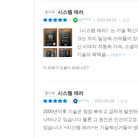
환영하는 것처럼 보이지만, 막후에서는 새로운 규제
시스템 에러
종이책
a*****7
2022-04-28
신고
|
|
|
이 책의 저자 중 한 명인 롭 라이히는 몇 년 전
《시스템 에러》는 기술 혁신
주제로 열띤 토론을 나누었다. 롭이 손을 들고 새
크는 우리 일상에 스며들어 있
대답했다. 그 자리에 참석한 기술자와 교수, 벤
신 시대의 자동화 가속, 소셜
기술계의 혁신가들이 세상에서 가장 큰 권력을 지니
기술의 혜택을...
더보기
기술 전문가들이 우리를 통치하기를 바라는가? 아
이 리뷰가 도움이 되었나요?
벤처투자가, 정치인들 손에 맡긴다면 우리 사회를
“시스템적인 사안에는 시스템 전체를 아우르는 해법
강조한다. 소수 기업의 독점을 막는 정책적 대안을
시스템 에러
종이책
알아야 하며, 그 결과가 마음에 들지 않을 때는 
x****s
2022-04-28
신고
|
|
|
역할을 하도록 만드는 것은 우리의 몫이다. 민주
방향으로 전환할 수 있을지 고민해야 할 때이다. 
2000년이후 기술은 점점 빠르고 급하게 발전
가져야 한다고 주장하며, 디지털 시대의 시민들을 
나타나고 있습니다 물론 그 원인은 인간이고요
있습니다. <시스템 에러>는 기술혁신가들이 명