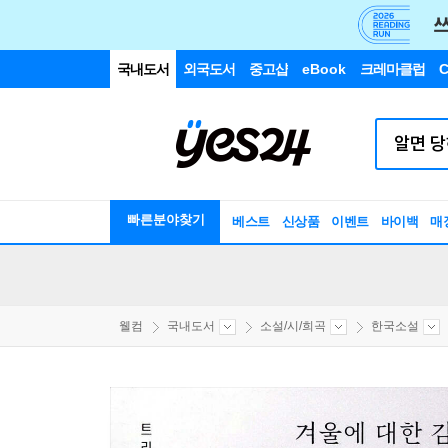
국내도서
외국도서
중고샵
eBook
크레마클럽
C
빠른분야찾기
베스트
신상품
이벤트
바이백
매
웰컴
국내도서
소설/시/희곡
한국소설