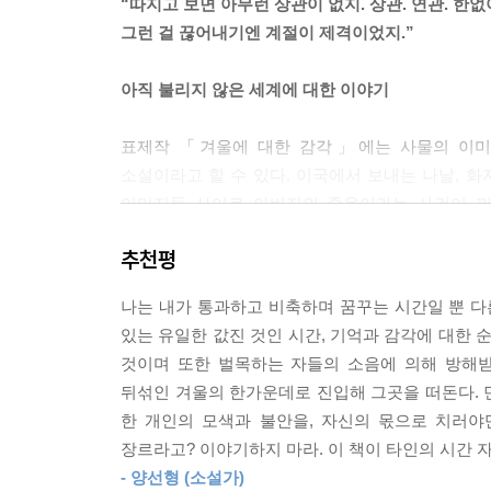
“따지고 보면 아무런 상관이 없지. 상관. 연관. 한
“(……) 이 이야기 전에 했던 것 같은데, 들어보세
그런 걸 끊어내기엔 계절이 제격이었지.”
무 큰 것도 문제지만 안 보이는 곳에서 천장까지 
은 거예요. 며칠 전에 벌목꾼들이 우리 집에 온 적
아직 불리지 않은 세계에 대한 이야기
뒤로 다시 잠이 오질 않아요…….”
--- p.56~57 「벌목에 대한 감각」 중에서
표제작 「겨울에 대한 감각」에는 사물의 이미
소설이라고 할 수 있다. 이국에서 보내는 나날, 화
무슨 생각으로 이 숙소에 왔는지, 무모하다는 생각
이미지들 사이로 아버지의 죽음이라는 사건이 끼어
고 했지만, 조금만 더 용기를 내면 저 안으로 들어
이미지는 어딘가에 잠겨 있다는 공통점을 가진 ‘소나무
생각했다. 내 머릿속에서 복수라는 말이 떠오르다니,
추천평
눈에 잠기는 자신의 모습을 상상한다. 화자는 눈송이를
업에는 큰 영향을 끼치지 않는 도구를 훔치면 어떨까
이는 화자가 인식하는 세상의 모습과 같다. 화자에게
할 텐데, 그것으로 아무도 모를 나의 복수가 완성되
나는 내가 통과하고 비축하며 꿈꾸는 시간일 뿐 다른
--- p.59 「벌목에 대한 감각」 중에서
있는 유일한 값진 것인 시간, 기억과 감각에 대한 
따지고 보면 아무런 상관이 없지. 상관. 연관. 한
것이며 또한 벌목하는 자들의 소음에 의해 방해받
오래 머무르는 상상을 했다. 오래 머무른 것처럼 시간
코펠에 라면을 끓여 먹고 잠에 들었는데 새벽에 소
뒤섞인 겨울의 한가운데로 진입해 그곳을 떠돈다. 
(「겨울에 대한 감각」, 21쪽)
가까워지면 철조망이 있고 접근금지구역이 외국어로
한 개인의 모색과 불안을, 자신의 몫으로 치러야
왔다가 잃어버렸어 농구를 할 때면 구경만 했어 
장르라고? 이야기하지 마라. 이 책이 타인의 시간 
「벌목에 대한 감각」의 화자는 산속 집에 살며 
볼이 불에 덴 것처럼 빨개질 정도로 맞았는데 아프지
- 양선형 (소설가)
이유는, 자신이 자른 나무에 동료가 사망하는 사건