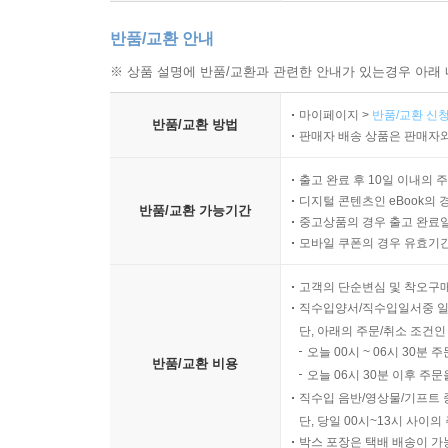
반품/교환 안내
※ 상품 설명에 반품/교환과 관련한 안내가 있는경우 아래 
마이페이지 >
반품/교환 신청
반품/교환 방법
판매자 배송 상품은 판매자와
출고 완료 후 10일 이내의 
디지털 콘텐츠인 eBook의 
반품/교환 가능기간
중고상품의 경우 출고 완료일
모바일 쿠폰의 경우 유효기간(
고객의 단순변심 및 착오구
직수입양서/직수입일서중 일
단, 아래의 주문/취소 조건인
오늘 00시 ~ 06시 30분 
반품/교환 비용
오늘 06시 30분 이후 주문
직수입 음반/영상물/기프트 
단, 당일 00시~13시 사이
박스 포장은 택배 배송이 가