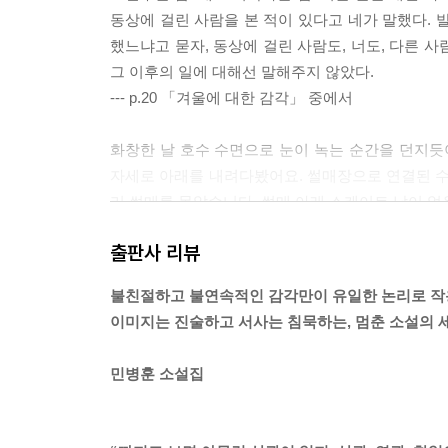
동상에 걸린 사람을 본 적이 있다고 네가 말했다. 
했느냐고 묻자, 동상에 걸린 사람도, 너도, 다른 사
그 이후의 일에 대해선 말해주지 않았다.
--- p.20 「겨울에 대한 감각」 중에서
화창한 날 호수 수면으로 눈이 녹는 순간을 던지
자세로 아래를 내려다봤어요. 썰매장으로 연결된 수
리 썰매를 몰았습니다. 썰매 아래 스케이트 날이 얼
엉킨 실타래 같았을까요. 왜 손을 놓고 흔들었던 걸
출판사 리뷰
--- p.34~35 「겨울에 대한 감각」 중에서
불친절하고 불연속적인 감각만이 유일한 논리로 작
“밥 먹었어요?” “근데 그거 알아요?” 그는 이곳
이미지는 진술하고 서사는 침묵하는, 멈춘 소설의 
갑자기 떠날 것을 걱정하는 거라면, 그럴 일은 없을
그의 거짓말은 처음에는 지루했다가 나중에는 재미
민병훈 소설집
비웃을 것 같았다. 그럼 눈덩이인가. 눈덩이에서 저
--- p.42~43 「벌목에 대한 감각」 중에서