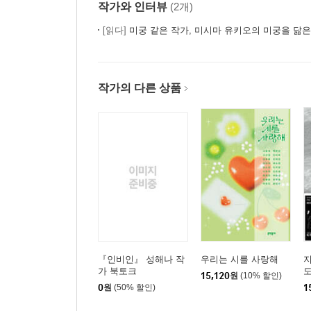
작가와 인터뷰
(2개)
[읽다]
미궁 같은 작가, 미시마 유키오의 미궁을 닮
작가의 다른 상품
『인비인』 성해나 작
우리는 시를 사랑해
지
가 북토크
15,120
원
(10% 할인)
0
원
(50% 할인)
1