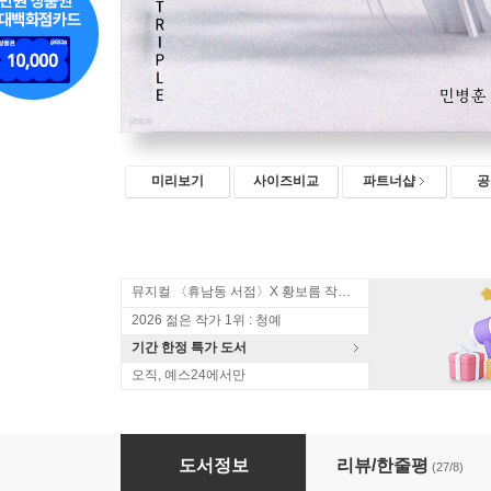
미리보기
사이즈비교
파트너샵
공
뮤지컬 〈휴남동 서점〉X 황보름 작가 북토크
2026 젊은 작가 1위 : 청예
기간 한정 특가 도서
오직, 예스24에서만
겨울에 대한 감각
도서정보
리뷰/한줄평
(27/8)