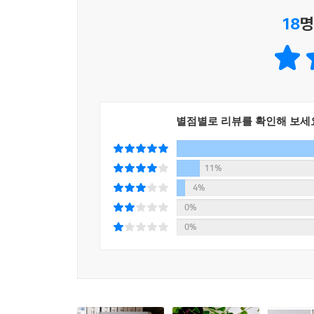
기분이었다. 하지만 말해주마. 기억나는 대로. 무
18
명
부풀리거나 빼먹거나.
(「불안에 대한 감각」, 78쪽)
민병훈 작가의 소설은 “무수한 이미지의 단위”를 수
소설은 의식의 심연이 아닌 “무의식이라는 원초적
별점별로 리뷰를 확인해 보세
부추기는 “무의식의 리얼리티를 가중”시킨다. 세
평론가)이라는 주제를 드러내고, 민병훈 작가는 읽는
11%
작가의 말
4%
이제, 당신은 당신의 이야기를 해야 한다고 생각한다
0%
당신은 소설에게 당신의 손을 빌려준다. 당신은 
0%
감각이 여기로 오고 있다.