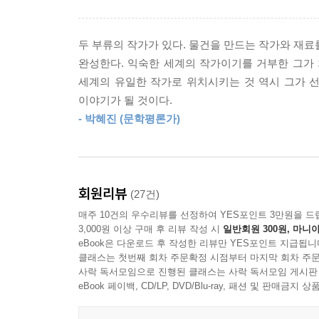
--- p.75~76 「불안에 대한 감각」 중에서
벌목 작업이 시작된 것이다. 화자의 환청은 비단 자
사건에 대한 공포에서 촉발되었을 것이다. 그러나
만일 이곳에 내가 없거나 내가 없었거나 내가 없는
두 부류의 작가가 있다. 물건을 만드는 작가와 재료
있는 산속 집까지의 거리를 연상시키며 사건을 “공
근거림 불규칙한 조각들 무늬들 자신을 비울수록 
완성한다. 익숙한 세계의 작가이기를 거부한 그가
어졌다. 시청으로 가는 길마다 바닥에서 꿈틀대는
세계의 유일한 작가로 위치시키는 것 역시 그가 선
새벽 같은 공기 속에서, 별안간 한 아이가 내 앞을
속 이어질 것 같다고 생각했다. 침대 끝에 겨우 앉
이야기가 될 것이다.
떼면서, 불현듯 어떤 결심을 했는데, 이제 남은 방
--- p.80~81 「불안에 대한 감각」 중에서
- 박혜진 (문학평론가)
것이라고, 하지만 그런 시도는 가능하지 않을 거란 
(「벌목에 대한 감각」, 62쪽)
당신의 메일을 읽으니 당신의 경험을 상상하게 됩니
말을 그들은 믿었을까요. 어쩌면 모두가 같은 생각
「불안에 대한 감각」은 선원이 되기를 희망하여 요
돌아오면 좋겠다고 생각합니다. 내게도 수많은 장
회원리뷰
(27건)
겪은 사고로 인해 인명 피해를 목격했다. 사고 당
매주 10건의 우수리뷰를 선정하여 YES포인트 3만원을 드
이미지와 나란히 떠올린다. 이야기는 이야기로 이어
--- p.93~94 「불안에 대한 감각」 중에서
3,000원 이상 구매 후 리뷰 작성 시
일반회원 300원, 마니아
“신뢰하지 않”는다. 이미지를 통해 관찰하며 “
eBook은 다운로드 후 작성한 리뷰만 YES포인트 지급됩니
안식처”(해설, 박혜진 평론가)다. 민병훈 작가의 
클래스는 첫번째 회차 주문확정 시점부터 마지막 회차 주문
사락 독서모임으로 진행된 클래스는 사락 독서모임 게시판
eBook 페이백, CD/LP, DVD/Blu-ray, 패션 및 판매금
너는 아무것도 모른다. 다시 물어보자. 뭐가 궁금한
일에 자주 실패했다. 기억이란 건 언제나 다른