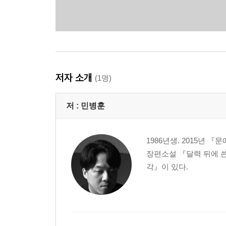
저자 소개
(1명)
저 :
민병훈
1986년생. 2015년 
장편소설 『달력 뒤에 
각』이 있다.