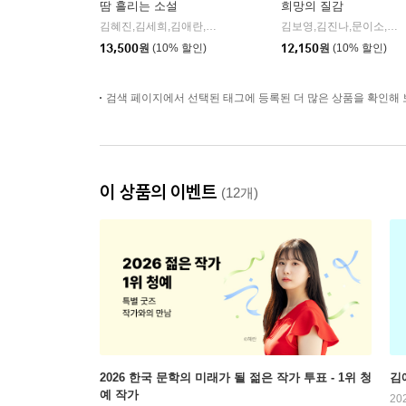
땀 흘리는 소설
희망의 질감
김혜진,김세희,김애란,서유미,구병모,김재영,윤고은,장강명 공저
김보영,김진나,문이소,윤성희,은소홀,이금이,진형민 공저/유영진 편
13,500
원
(10% 할인)
12,150
원
(10% 할인)
검색 페이지에서 선택된 태그에 등록된 더 많은 상품을 확인해 
이 상품의 이벤트
(12개)
2026 한국 문학의 미래가 될 젊은 작가 투표 - 1위 청
김
예 작가
20