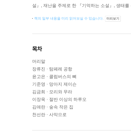
설』, 재난을 주제로 한 『기억하는 소설』, 생태를
책의 일부 내용을 미리 읽어보실 수 있습니다.
미리보기
목차
머리말
장류진 · 탐페레 공항
윤고은 · 콜럼버스의 뼈
기준영 · 망아지 제이슨
김금희 · 모리와 무라
이장욱 · 절반 이상의 하루오
김애란 · 숲속 작은 집
천선란 · 사막으로