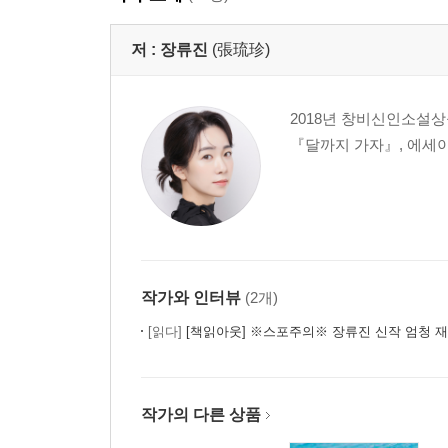
저 :
장류진
(張琉珍)
2018년 창비신인소설상
『달까지 가자』, 에세이
작가와 인터뷰
(2개)
[읽다]
[책읽아웃] ※스포주의※ 장류진 신작 엄청 재밌어, 근데 본인은 그걸
작가의 다른 상품