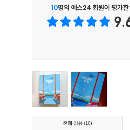
기준영의「망아지 제이슨」은 여행을 통한 위로와 
10
명의 예스24 회원이 평가한
소통하게 하고 이 과정에서 우리는 치유와 새로운 
9.
김금희의 「모리와 무라」는 열심히 살았지만 남은 
서로 확인하면서도 ‘최소한의 자비’를 남기는 것이 ‘
이장욱의 「절반 이상의 하루오」에서 여행은 ‘어딘지 
자기 근원, 존재의 비밀을 찾아가는 것이고, 이는 삶
김애란의 「숲속 작은 집」에는 여행을 통해 돈과 
과정에서 누군가의 얼굴이 계속 떠오르는데 이는 우
천선란의 「사막으로」는 미래의 지구에서 우주로 
외로움을 던지며 절실한 무엇 하나를 붙잡고 나아가
이 책에서 여행의 의미는 애초에 설정한 여행의 
전체 리뷰
(10)
믿는 것을 찾아가는 과정에서 발견되기도 한다. 