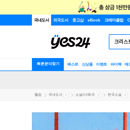
국내도서
외국도서
중고샵
eBook
크레마클럽
C
빠른분야찾기
베스트
신상품
이벤트
바이백
매
웰컴
국내도서
소설/시/희곡
한국소설