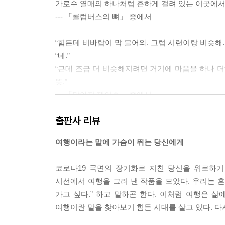
가로수 열매의 하나처럼 흔하게 걸려 있는 이곳에서 
--- 「콜럼버스의 뼈」 중에서
“힘든데 비바람이 막 불어와. 그럼 시련이랑 비슷해.
“네.”
“근데 조금 더 비슷해지려면 거기에 마음을 하나 더해
뜻.”
--- 「망아지 제이슨」 중에서
출판사 리뷰
부엌 식탁에 앉아 캔 맥주를 앞에 놓고 그런 인간들
“결국 다 죽는다. 그렇게 생각하면 세상 미워할 사람
여행이라는 말에 가슴이 뛰는 당신에게
우리 모두가 죽는다는 사실만이 우리를 구원한다니. 
--- 「모리와 무라」 중에서
코로나19 국면의 장기화로 지친 당신을 위로하기 
시선에서 여행을 그려 낸 작품을 모았다. 우리는 
말하자면 자신이 있는 곳에서 자연스럽게 살아가는
가고 싶다.” 하고 말하곤 한다. 이처럼 여행은 삶
골목길이건 개의치 않는다는 투였다. 타임스스퀘어
여행이란 말을 찾아보기 힘든 시대를 살고 있다. 
다. ‘살았다’고 말할 수밖에 없는 방식으로, 하루오는