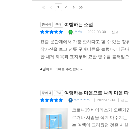
삶이라고 말하고 있는 것이다. 그렇기에 우리 삶
1
2
지지하고 응원할 것이다.
여행하는 소설
종이책
구매
j****s
2022-03-30
신고
|
|
|
요즘 문단계에서 가장 핫하다고 할 수 있는 장류
작가진을 보고 선뜻 구매버튼을 눌렀다. 더군다
한 내게 제목과 표지부터 묘한 향수를 불러일으키
4명
이 이 리뷰를 추천합니다.
여행하는 마음으로 나의 마음 
종이책
구매
m*********8
2022-05-14
신고
|
|
|
코로나19 바이러스가 오랜기간
르거나 사람을 적게 마주치는 
는 여행이 그리웠던 것은 사실