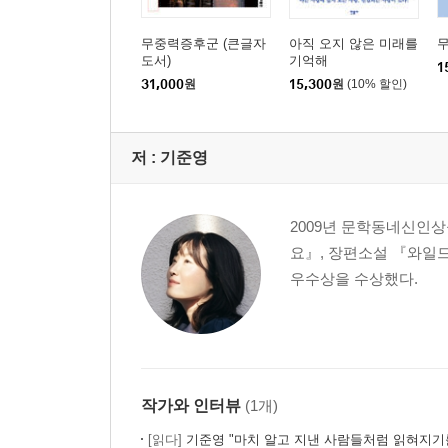
무중력증후군 (큰글자
아직 오지 않은 미래를
도서)
기억해
1
31,000
원
15,300
원
(10% 할인)
저 :
기준영
2009년 문학동네신인
요』, 장편소설 『와일
우수상을 수상했다.
작가와 인터뷰
(1개)
[읽다]
기준영 "마치 알고 지낸 사람들처럼 읽혀지기