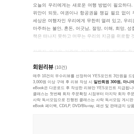
--- 「절반 이상의 하루오」 중에서
오늘의 우리에게는 새로운 여행 방법이 필요하다.
위안이 되듯, 여권이나 항공권을 챙길 필요 없이 
여행 경험이 많진 않지만 전부터 비행기표 알아보는 
세상은 여행자인 우리에게 무한히 열려 있고, 우리
둑해지거나 인간에게 자주 실망할 때면 혼자 이국의 
마주하는 불안, 혼돈, 어긋남, 절망, 이해, 희망,
전자파를 쐬었다.
책은 떠나지 못하고 머무는 우리의 지금을 위로할 
--- 「숲속 작은 집」 중에서
장류진, 윤고은, 기준영, 김금희, 이장욱, 김애란,
우주의 입장에서 보자면 지구는 그 많은 행성들 중
고 해도 별 상관 없는 행성이었다. 그리고 인간은 
회원리뷰
국어사전에 따르면 여행은 ‘일이나 유람을 목적으
(10건)
를 만든 것은 인간이다. 이 땅을 외롭게 만든 것은
여행의 목적보다는 떠남의 경험이 우리에게 어떤 
매주 10건의 우수리뷰를 선정하여 YES포인트 3만원을 드
벗어날 수 있다는 생각을 했다.
3,000원 이상 구매 후 리뷰 작성 시
일반회원 300원, 마니아
eBook은 다운로드 후 작성한 리뷰만 YES포인트 지급됩니
장류진의 「탐페레 공항」은 여행으로 젊은이의 순수
--- 「사막으로」 중에서
클래스는 첫번째 회차 주문확정 시점부터 마지막 회차 주문
꿈이기도 하다. 꿈을 따뜻하고 섬세한 친절과 배려로
사락 독서모임으로 진행된 클래스는 사락 독서모임 게시판
eBook 페이백, CD/LP, DVD/Blu-ray, 패션 및 판매금
윤고은의「콜럼버스의 뼈」에서 ‘나’는 자신의 뿌리,
실패하지만 여기에서 새로운 삶의 의미를 찾는다.