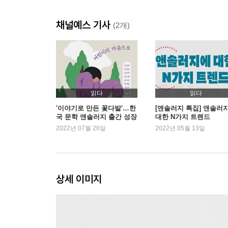
채널예스 기사
(2개)
읽다
읽다
'이야기로 만든 꽃다발'…한
[앤솔러지 특집] 앤솔러
국 문학 앤솔러지 출간 성장
대한 N가지 트렌드
세
2022년 07월 26일
2022년 05월 13일
상세 이미지