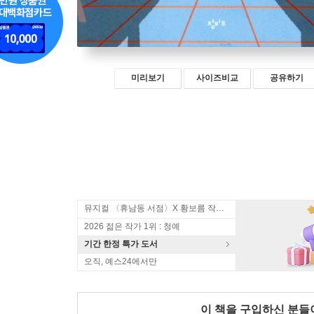
미리보기
사이즈비교
공유하기
뮤지컬 〈휴남동 서점〉X 황보름 작가 북토크
2026 젊은 작가 1위 : 청예
기간 한정 특가 도서
오직, 예스24에서만
이 책을 구입하신 분