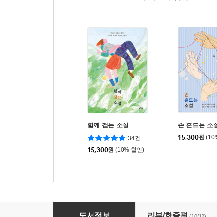
함께 걷는 소설
손 흔드는 소
15,300
원
(10
34건
15,300
원
(10% 할인)
여행하는 소설
도서정보
리뷰/한줄평
(10/12)