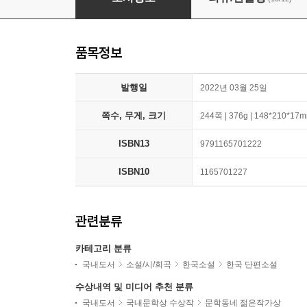
품목정보
발행일
2022년 03월 25일
쪽수, 무게, 크기
244쪽 | 376g | 148*210*17
ISBN13
9791165701222
ISBN10
1165701227
관련분류
카테고리 분류
국내도서
소설/시/희곡
한국소설
한국 단편소설
수상내역 및 미디어 추천 분류
국내도서
국내문학상 수상작
문학동네 젊은작가상