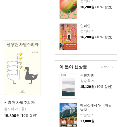
성해나 저
16,200
원
(10% 할인)
인비인
성해나 저
16,200
원
(10% 할인)
이 분야 신상품
더보기
무진기행
김승옥 저
15,120
원
(10% 할인)
선량한 차별주의자
베르겐에서 잃어버린
김지혜 저
비즈니스북스
창비
|
|
남자
박순영 저
15,300
원
(10% 할인)
13,000
원