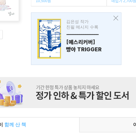
10,500원
매입가 2,700
김은성 작가
친필 메시지 수록
---------------
[예스리커버]
빵야 TRIGGER
들이
함께 산 책