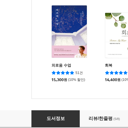
외로움 수업
회복
51건
15,300
원
(10% 할인)
14,400
원
(10
은하환담
도서정보
리뷰/한줄평
(5/8)