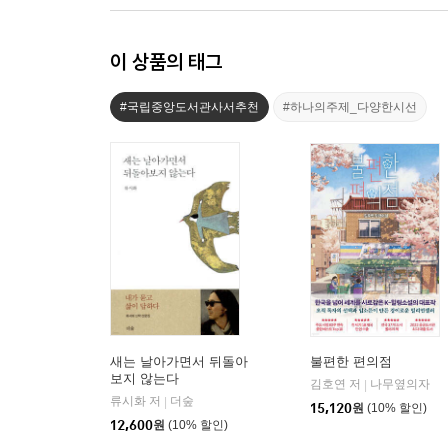
이 상품의 태그
#국립중앙도서관사서추천
#하나의주제_다양한시선
새는 날아가면서 뒤돌아
불편한 편의점
보지 않는다
김호연 저
나무옆의자
|
류시화 저
더숲
|
15,120
원
(10% 할인)
12,600
원
(10% 할인)