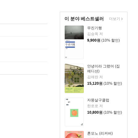
이 분야 베스트셀러
더보기
무진기행
김승옥 저
9,900
원
(10% 할인)
안녕이라 그랬어 (집
에디션)
김애란 저
15,120
원
(10% 할인)
자몽살구클럽
한로로 저
10,800
원
(10% 할인)
혼모노 (리커버)