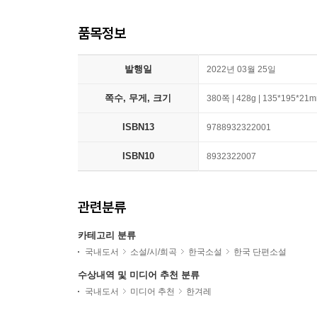
품목정보
발행일
2022년 03월 25일
쪽수, 무게, 크기
380쪽 | 428g | 135*195*21
ISBN13
9788932322001
ISBN10
8932322007
관련분류
카테고리 분류
국내도서
소설/시/희곡
한국소설
한국 단편소설
수상내역 및 미디어 추천 분류
국내도서
미디어 추천
한겨레