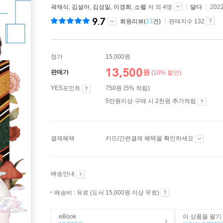
곽재식
,
김설아
,
김성일
,
이경희
,
소렐
저 외 4명
달다
202
9.7
회원리뷰(
13
건)
판매지수 132
정가
15,000원
13,500
원
판매가
(10% 할인)
YES포인트
750원 (5% 적립)
5만원이상 구매 시 2천원 추가적립
결제혜택
카드/간편결제 혜택을 확인하세요
배송안내
배송비 : 유료 (도서 15,000원 이상 무료)
eBook
이 상품을 팔기