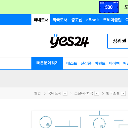
국내도서
외국도서
중고샵
eBook
크레마클럽
C
빠른분야찾기
베스트
신상품
이벤트
바이백
매
웰컴
국내도서
소설/시/희곡
한국소설