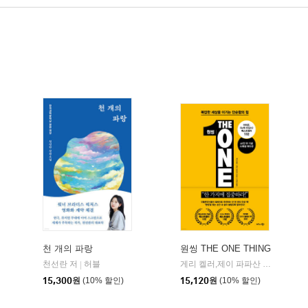
천 개의 파랑
원씽 THE ONE THING
천선란 저
허블
게리 켈러,제이 파파산 공저/구세희 역
|
15,300
원
(10% 할인)
15,120
원
(10% 할인)