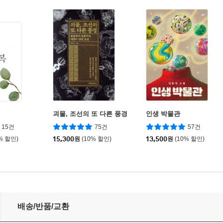
괴물, 조선의 또 다른 풍경
인생 박물관
15건
75건
57건
% 할인)
15,300
원
(10% 할인)
13,500
원
(10% 할인)
배송/반품/교환