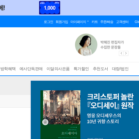
로그인
회원가입
마이페이지
카트
주문/배송
고객센터
Gl
름방학혜택
예사단독판매
이달의사은품
특가할인
추천도서
대량/법인