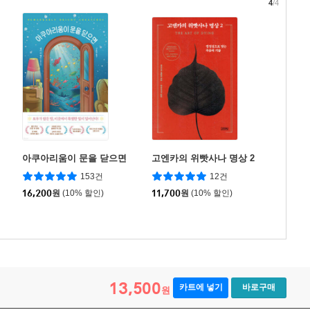
4
/4
아쿠아리움이 문을 닫으면
고엔카의 위빳사나 명상 2
153건
12건
16,200
원
(10% 할인)
11,700
원
(10% 할인)
13,500
카트에 넣기
바로구매
원