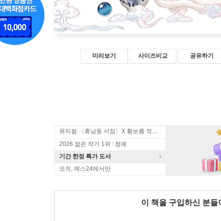
미리보기
사이즈비교
공유하기
뮤지컬 〈휴남동 서점〉X 황보름 작가 북토크
2026 젊은 작가 1위 : 청예
기간 한정 특가 도서
오직, 예스24에서만
이 책을 구입하신 분