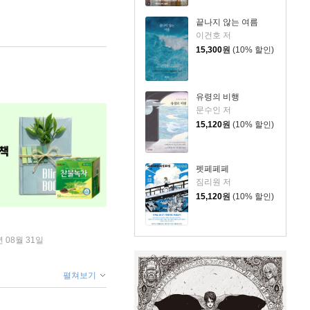
끝나지 않는 여름
이건호 저
15,300
원
(10% 할인)
유령의 비행
문수인 저
15,120
원
(10% 할인)
펫페페페
짐리원 저
15,120
원
(10% 할인)
년 08월 31일
펼쳐보기