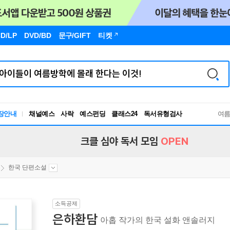
D/LP
DVD/BD
문구
/GIFT
티켓
장안내
채널예스
사락
예스펀딩
클래스24
독서유형검사
여
RBTI Lab
독서유형검사
크클 심야 독서 모임
OPEN
한국 단편소설
소득공제
은하환담
아홉 작가의 한국 설화 앤솔러지