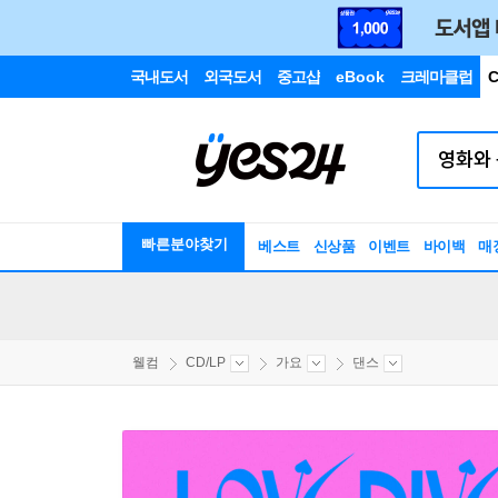
국내도서
외국도서
중고샵
eBook
크레마클럽
C
빠른분야찾기
베스트
신상품
이벤트
바이백
매
웰컴
CD/LP
가요
댄스