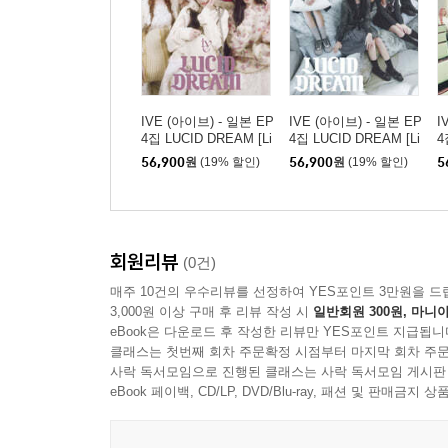
IVE (아이브) - 일본 EP
IVE (아이브) - 일본 EP
I
4집 LUCID DREAM [Li
4집 LUCID DREAM [Li
4
mited Edition I / CD +
mited Edition V / CD +
m
56,900
원
(19% 할인)
56,900
원
(19% 할인)
5
Blu-ray]
PhotoBook]
P
회원리뷰
(0건)
매주 10건의 우수리뷰를 선정하여 YES포인트 3만원을 드
3,000원 이상 구매 후 리뷰 작성 시
일반회원 300원, 마니아
eBook은 다운로드 후 작성한 리뷰만 YES포인트 지급됩니
클래스는 첫번째 회차 주문확정 시점부터 마지막 회차 주문
사락 독서모임으로 진행된 클래스는 사락 독서모임 게시판
eBook 페이백, CD/LP, DVD/Blu-ray, 패션 및 판매금