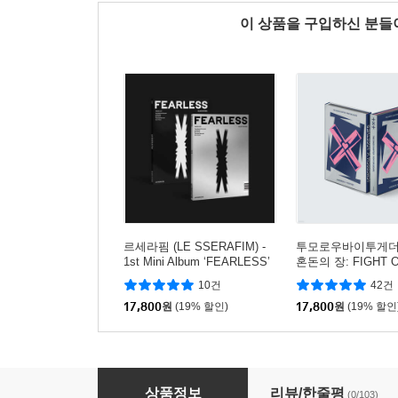
이 상품을 구입하신 분
르세라핌 (LE SSERAFIM) -
투모로우바이투게더 (T
1st Mini Album ‘FEARLESS’
혼돈의 장: FIGHT 
[버전 2종 중 1종 랜덤 발송]
PE [2종 중 1종 랜
10건
42건
17,800
원
(19% 할인)
17,800
원
(19% 할인
IVE (아이브) - LOVE DIVE [버전 3종 중 1종 랜
상품정보
리뷰/한줄평
(0/103)