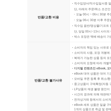
직수입양서/직수입일서중 일
단, 아래의 주문/취소 조건인
오늘 00시 ~ 06시 30분 
반품/교환 비용
오늘 06시 30분 이후 주문
직수입 음반/영상물/기프트 
단, 당일 00시~13시 사이
박스 포장은 택배 배송이 가
소비자의 책임 있는 사유로 
소비자의 사용, 포장 개봉에 
복제가 가능한 상품 등의 포장을 
소비자의 요청에 따라 개별
디지털 컨텐츠인 eBook, 
eBook 대여 상품은 대여 기
모바일 쿠폰 등록 후 취소/환
반품/교환 불가사유
중고상품이 구매확정(자동 
LP상품의 재생 불량 원인이 기
시간의 경과에 의해 재판매가
전자상거래 등에서의 소비자
eBook 세트 상품은 일괄 
1개의 상품으로 취급 및 판매