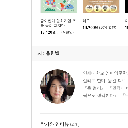
좋아한다 말하기엔 조
테오
금 숨이 차지만
18,900
원
(10% 할인)
1
15,120
원
(10% 할인)
저 :
홍한별
연세대학교 영어영문학과
살려고 한다. 옮긴 책으
『온 컬러』, 『권력과 
림으로 생각한다』, 『두
작가와 인터뷰
(2개)