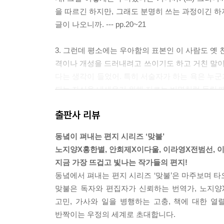
을 따르긴 하지만, 그래도 분명히 쓰는 과정이긴 하
글이 나오니까. --- pp.20~21
3. 그런데 평소에는 우아함의 표본인 이 사람도 옛 친
격이나 개성을 드러내려고 쓰이기도 하고 거친 말이 주
다는 생각이 들었어. 특히 서술자가 하는 욕은 누
되는 자신을 내세우기 위해 지르는 비명처럼 들릴 때가 있거
출판사 리뷰
4. 몇 달 전에 네가 번역한 지아 톨렌티노의 《트
션에서 벗어난 신선한 비유인데 그 자리에 적절히 어
동녘이 펴내는 편지 시리즈 ‘맞불’
난 상태로 남기려면 번역가가 용기를 발휘해야 했겠지. --
노지양X홍한별, 안희제X이다울, 이라영X전범선,
지금 가장 뜨겁고 빛나는 작가들의 편지!
5. 그러고 나서 너와 나를 생각했어. 우리 일 자체가
동녘에서 펴내는 편지 시리즈 ‘맞불’은 마주보며 
한 영미문학, 각자 대학원생으로, 방송 작가로 살면서
맞불은 독자와 편집자가 신뢰하는 번역가, 노지양
나 잘 활용하고 있는 걸까 싶어진 거야. 하나도 버리
고민, 가사와 일을 병행하는 고충, 책에 대한 
휘하려 애쓰면서 일을 하고 있는데 가끔 이 느낌이 
반짝이는 우정의 세계로 초대합니다.
않다! 오늘의 결론이다.