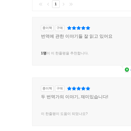
“열렬히 서로를 지지하고, 사랑을 말해달라고 부추길
1
우정으로 기록하고, 미래에서 도착한 인생의 스포
유례없는 코로나19 사태에 고립과 단절이 지속되고
40대에는” 서로를 의지하게 되었다는 지양의 말
종이책
구매
발명이 아니라 발견인지도 모른다. 마지막 편지를 
번역에 관한 이야기들 잘 읽고 있어요
써내려가던 블로그였다고. “나를 기억이나 할까 싶
친구가 있다는 게 자신에게 얼마나 위로와 힘이 되었
1명
이 이 한줄평을 추천합니다.
한별은 그런 지양이 내민 손을 붙잡고 용기를 낸다. “
“내 친구들은 연배가 많은 분들의 경험과 통찰을 
있을 때 우리의 편지를 읽었다면 도움이 되었을까?(
따뜻해지는 결말을 보여주고 싶구나.” 우리가 알지 
사랑까지 지극하게 담긴 이 편지들이 우정을 그리워하
종이책
구매
두 번역가의 이야기, 재미있습니다!
동녘의 ‘맞불’ 시리즈는 계속 타오릅니다
이 한줄평이 도움이 되었나요?
청년의 시각으로 질병과 장애를 섬세하게 분해하는
잠긴 여성의 우울과 자살을 건져 올리는 서울대 