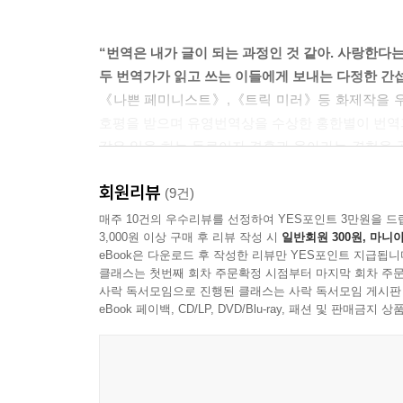
--- pp.138~139
“번역은 내가 글이 되는 과정인 것 같아. 사랑한다는
두 번역가가 읽고 쓰는 이들에게 보내는 다정한 간
《나쁜 페미니스트》,《트릭 미러》등 화제작을 우
호평을 받으며 유영번역상을 수상한 홍한별이 번역과
같은 일을 하는 동료이자 결혼과 육아라는 경험을 
때의 딜레마, 시간이 흐를수록 낡아가는 언어 감각
회원리뷰
된다. 하지만 상대를 함부로 침해하지 않으려 조
(9건)
위로하거나 공감하는 대신 이렇게 말한다. “나한테 
매주 10건의 우수리뷰를 선정하여 YES포인트 3만원을 드
3,000원 이상 구매 후 리뷰 작성 시
일반회원 300원, 마니아
“사회적·경제적 보상이 많지 않은데도 우리가 이
eBook은 다운로드 후 작성한 리뷰만 YES포인트 지급됩니
조심스럽게 내 언어로 어루만져 이루어내는 일. 거기
클래스는 첫번째 회차 주문확정 시점부터 마지막 회차 주문
흘렀지만 여전히 책과 함께하는 삶이 행복하다고 말
사락 독서모임으로 진행된 클래스는 사락 독서모임 게시판
마침내 사랑하고 마는 노지양과 홍한별의 편지가 
eBook 페이백, CD/LP, DVD/Blu-ray, 패션 및 판매금
것이다.