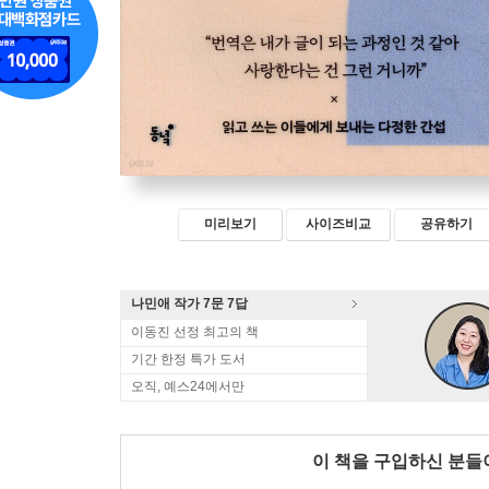
미리보기
사이즈비교
공유하기
나민애 작가 7문 7답
이동진 선정 최고의 책
기간 한정 특가 도서
오직, 예스24에서만
이 책을 구입하신 분