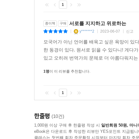
1
“요새는 ‘쩐다’라고 하는데.” 호기롭게 고견을 받
어딨어?” 난감한 건 지양도 마찬가지. 모범생, 덕후
애들’ 말투를 배운다.” 한별이 고안해낸 너드 벤다이
서로를 지지하고 위로하는
종이책
구매
지양은 언젠가 내성적이고 소심한 번역가들이 좋아하는
y*******2
2023-06-07
신고
|
|
|
하루짜리 수다쟁이가 되어야만 했던 이유는 실생활
모국어가 아닌 언어를 배욱고 싶은 욕망이 있다
있었기 때문이다. ‘brother’가 형인지 동생인
한 동경이 있다. 원서로 읽을 수 있다니! 게다
밖으로 새어나간다고 해서 누가 귀를 쫑긋할 것
있고 오히려 번역가의 문체로 더 아름다워지는 글
말해달라고” 부추긴다. 한별은 지양이 더 없이 
재잘재잘 소개한다. “책을 읽는 일과 글을 쓰는 일
1명
이 이 리뷰를 추천합니다.
왜 영어와 한국어 사이에서 종종거리는 일이 여간해서
저자 옆의 작은 이름으로 남겨져 조명받지 못하고
1
한별의 말이 역시 오늘도 책을 놓지 못하는 독자의
닮았다. 독자들도 이 책을 읽을 때 조금 책을 
이해하는 방식이니까.”
한줄평
(10건)
1,000원 이상 구매 후 한줄평 작성 시
일반회원 50원, 마니
eBook은 다운로드 후 작성한 리뷰만 YES포인트 지급됩니
“어떤 여자들이 지껄이는 욕은 세상에 내지르는 비
클래스는 첫번째 회차 주문확정 시점부터 마지막 회차 주문