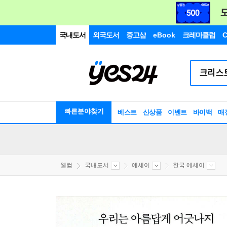
국내도서
외국도서
중고샵
eBook
크레마클럽
C
빠른분야찾기
베스트
신상품
이벤트
바이백
매
웰컴
국내도서
에세이
한국 에세이