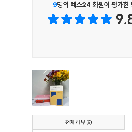
사라지는 것이 운명일지라도, 보이지 않는 것이 
9
명의 예스24 회원이 평가한
우리가 알지 못한 투명한 그림자들의 조용한 분투
9.
번역은 외국어를 물처럼 투명하게 번역해서 모국어
정반대”다. “서로 다른 언어가 겹쳐질 때” 빚어
것이다. 한별은 소설《클라라와 태양》을 옮길 
“틀렸다”고 지적하는 독자의 비판을 받고 마음이 
페미니스트》와 《헝거》번역이 파파고보다 못하다는
번역은 기준이 없기 때문에 번역가의 판단이 중요하다
최대한 한국어로 자연스럽게 옮기는 게 외국어만의
특징을 한국 독자가 받아들일 수 있게 해야 하는
정확하면서도 가독성 있고, 장르에 따라 감동까지 주
다하자고 응원한다. 진심이 담긴 격려가 일에 지친 
“단어를 고르고 문장을 다듬는 데에서 느끼는 기쁨
언어생활자들이 사랑한 말들의 세계
전체 리뷰
(9)
유영번역상을 수상한 홍한별보다 번역의 귀재가 있다
찾아 고견을 듣는데, 우습게도 고등학생 아들이다. “엄