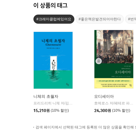
이 상품의 태그
#크레마클럽에있어요
#좋은책은발견되어야한다
#번
니체의 초월자
오디세이아
프리드리히 니체 저/김철 편역
히읏
호메로스 저/페테르 파울 루벤스 그림/박문재 역
|
15,210
원
(10% 할인)
24,300
원
(10% 할인)
검색 페이지에서 선택된 태그에 등록된 더 많은 상품을 확인해 