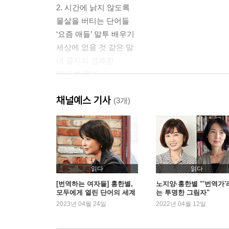
2. 시간에 낡지 않도록
물살을 버티는 단어들
‘요즘 애들’ 말투 배우기
세상에 없을 것 같은 말
네 글자의 명쾌함
다시 쓸 용기
채널예스 기사
3. 옮긴이의 진심
(3개)
우리는 투명한 그림자야
교정지 위 붉거나 푸른 마음
아까운 책, 아깝지 않은 우리
괴물을 무찌르려고 퇴근합니다
‘노잼’이라는 말의 위로
읽다
읽다
[번역하는 여자들] 홍한별,
노지양·홍한별 "'번역가'
모두에게 열린 단어의 세계
는 투명한 그림자"
4. 책을 사랑하는 가장 지독한 방식
2023년 04월 24일
2022년 04월 12일
책의 탄생을 함께하는 꿈
옮긴이의 이름을 기억하다