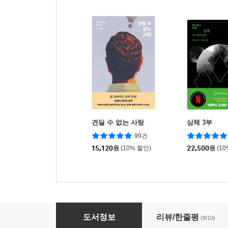
견딜 수 없는 사랑
삼체 3부
99건
15,120
원
(10% 할인)
22,500
원
(1
우리는 아름답게 어긋나지
도서정보
리뷰/한줄평
(9/10)