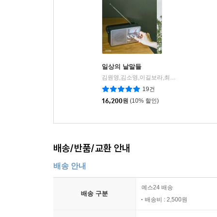
일상의 낱말들
김원영,김소영,이길보라,최태규 저
사계절
|
19건
16,200
원
(10% 할인)
배송/반품/교환 안내
배송 안내
예스24 배송
배송 구분
배송비 : 2,500원